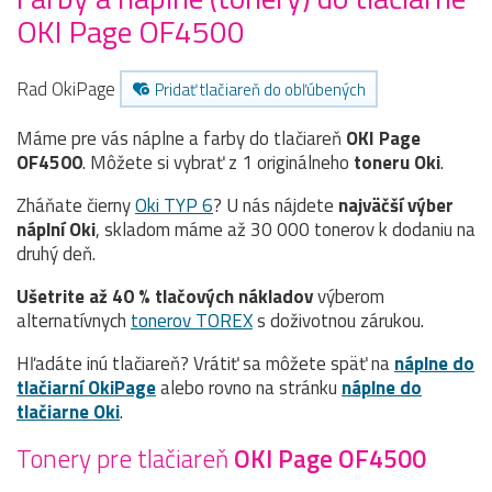
OKI Page OF4500
Rad OkiPage
Pridať tlačiareň do obľúbených
Máme pre vás náplne a farby do tlačiareň
OKI Page
OF4500
. Môžete si vybrať z 1 originálneho
toneru
Oki
.
Zháňate čierny
Oki TYP 6
? U nás nájdete
najväčší výber
náplní Oki
, skladom máme až 30 000 tonerov k dodaniu na
druhý deň.
Ušetrite až 40 % tlačových nákladov
výberom
alternatívnych
tonerov TOREX
s doživotnou zárukou.
Hľadáte inú tlačiareň? Vrátiť sa môžete späť na
náplne do
tlačiarní OkiPage
alebo rovno na stránku
náplne do
tlačiarne Oki
.
Tonery pre tlačiareň
OKI Page OF4500