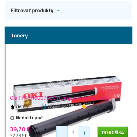
Filtrovať produkty
Tonery
Oki TYP 6 (00079801), originálny toner, čierny
čierna
1500 stran
1 zlaťák
Nedostupné
39,70 €
-
+
DO KOŠÍKA
32,28 € bez DPH