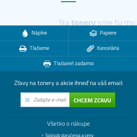
Na
tonery
sme tu my.
Náplne
Papiere
Tlačiarne
Kancelária
Tlačiareň zadarmo
Zľavy na tonery a akcie ihneď na váš email:
CHCEM ZĽAVU
Všetko o nákupe
Spôsob doručenia a ceny