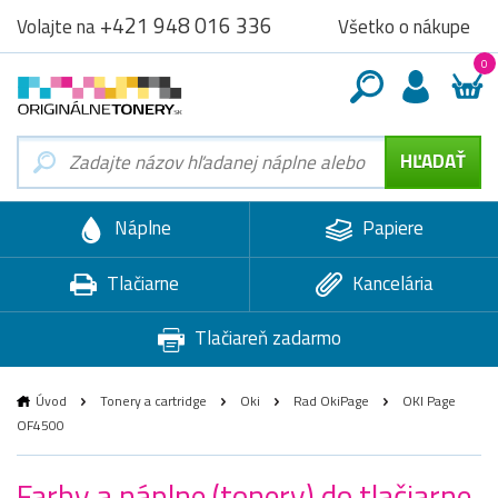
+421 948 016 336
Všetko o nákupe
Volajte na
0
Náplne
Papiere
Tlačiarne
Kancelária
Tlačiareň zadarmo
Úvod
Tonery a cartridge
Oki
Rad OkiPage
OKI Page
OF4500
Farby a náplne (tonery) do tlačiarne