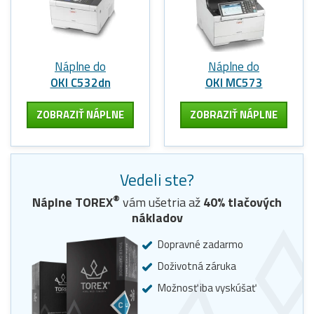
Náplne do
Náplne do
OKI C532dn
OKI MC573
ZOBRAZIŤ NÁPLNE
ZOBRAZIŤ NÁPLNE
Vedeli ste?
®
Náplne
TOREX
vám ušetria až
40
% tlačových
nákladov
Dopravné zadarmo
Doživotná záruka
Možnosť iba vyskúšať