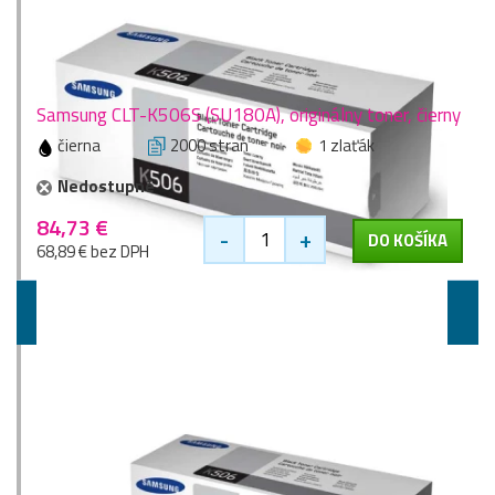
Samsung CLT-K506S (SU180A), originálny toner, čierny
čierna
2000 stran
1 zlaťák
Nedostupné
84,73 €
-
+
DO KOŠÍKA
68,89 € bez DPH
Vyššie kapacity