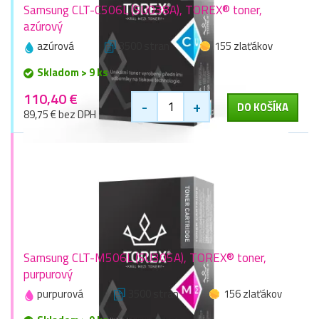
Samsung CLT-C506L (SU038A), TOREX® toner,
azúrový
azúrová
3500 stran
155 zlaťákov
Skladom > 9 ks
110,40 €
-
+
DO KOŠÍKA
89,75 € bez DPH
Samsung CLT-M506L (SU305A), TOREX® toner,
purpurový
purpurová
3500 stran
156 zlaťákov