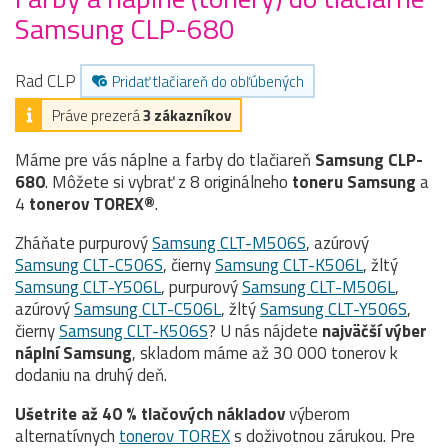
Samsung CLP-680
Rad CLP
Pridať tlačiareň do obľúbených
Práve prezerá
3 zákazníkov
Máme pre vás náplne a farby do tlačiareň
Samsung CLP-
680
. Môžete si vybrať z 8 originálneho
toneru
Samsung
a
4
tonerov TOREX®
.
Zháňate purpurový
Samsung CLT-M506S
, azúrový
Samsung CLT-C506S
, čierny
Samsung CLT-K506L
, žltý
Samsung CLT-Y506L
, purpurový
Samsung CLT-M506L
,
azúrový
Samsung CLT-C506L
, žltý
Samsung CLT-Y506S
,
čierny
Samsung CLT-K506S
? U nás nájdete
najväčší výber
náplní Samsung
, skladom máme až 30 000 tonerov k
dodaniu na druhý deň.
Ušetrite až 40 % tlačových nákladov
výberom
alternatívnych
tonerov TOREX
s doživotnou zárukou. Pre