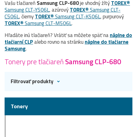
Vašu tlačiareň
Samsung CLP-680
je vhodný žltý
TOREX®
Samsung CLT-Y506L
, azúrový
TOREX®
Samsung CLT-
C506L
, čierny
TOREX®
Samsung CLT-K506L
, purpurový
TOREX®
Samsung CLT-M506L
.
Hľadáte inú tlačiareň? Vrátiť sa môžete späť na
náplne do
tlačiarní CLP
alebo rovno na stránku
náplne do tlačiarne
Samsung
.
Tonery pre tlačiareň
Samsung CLP-680
Filtrovať produkty
Tonery