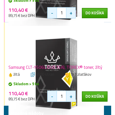
Skladom > 9 ks
110,40 €
-
+
DO KOŠÍKA
89,75 € bez DPH
Samsung CLT-Y506L (SU515A), TOREX® toner, žltý
žltá
3500 stran
157 zlaťákov
Skladom > 9 ks
110,40 €
-
+
DO KOŠÍKA
89,75 € bez DPH
Odpadné nádoby