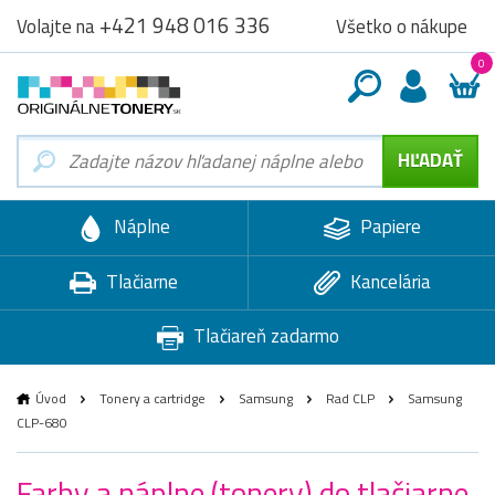
+421 948 016 336
Všetko o nákupe
Volajte na
0
Náplne
Papiere
Tlačiarne
Kancelária
Tlačiareň zadarmo
Úvod
Tonery a cartridge
Samsung
Rad CLP
Samsung
CLP-680
Farby a náplne (tonery) do tlačiarne