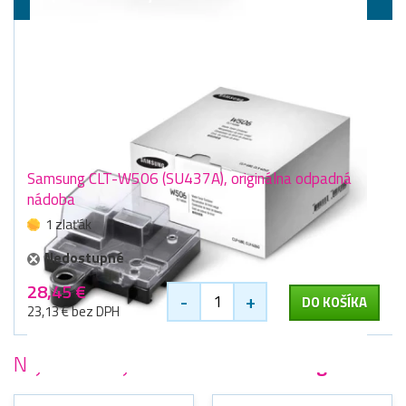
Samsung CLT-W506 (SU437A), originálna odpadná
nádoba
1 zlaťák
Nedostupné
28,45 €
-
+
DO KOŠÍKA
23,13 € bez DPH
Najobľúbenejšie
tlačiarne Samsung