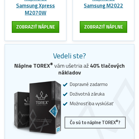
Samsung Xpress
Samsung M2022
M2070W
ZOBRAZIŤ NÁPLNE
ZOBRAZIŤ NÁPLNE
Vedeli ste?
®
Náplne
TOREX
vám ušetria až
40
% tlačových
nákladov
Dopravné zadarmo
Doživotná záruka
Možnosť iba vyskúšať
®
Čo sú to náplne TOREX
?