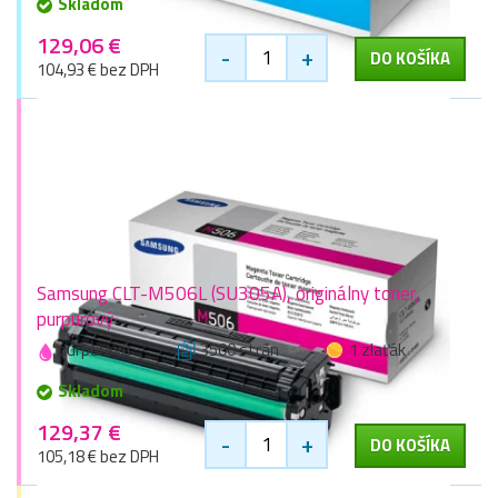
Skladom
129,06 €
-
+
DO KOŠÍKA
104,93 € bez DPH
Samsung CLT-M506L (SU305A), originálny toner,
purpurový
purpurová
3500 stran
1 zlaťák
Skladom
129,37 €
-
+
DO KOŠÍKA
105,18 € bez DPH