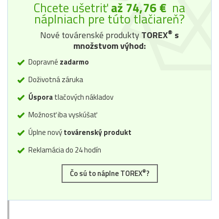
Chcete ušetriť
až 74,76 €
na
náplniach pre túto tlačiareň?
®
Nové továrenské produkty
TOREX
s
množstvom výhod:
Dopravné
zadarmo
Doživotná záruka
Úspora
tlačových nákladov
Možnosť iba vyskúšať
Úplne nový
továrenský produkt
Reklamácia do 24 hodín
®
Čo sú to náplne TOREX
?