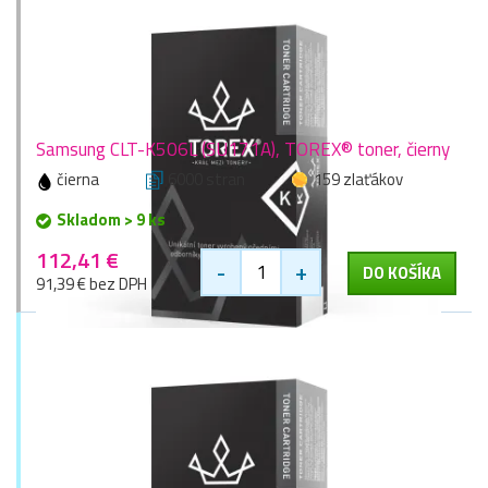
Samsung CLT-K506L (SU171A), TOREX® toner, čierny
čierna
6000 stran
159 zlaťákov
Skladom > 9 ks
112,41 €
-
+
DO KOŠÍKA
91,39 € bez DPH