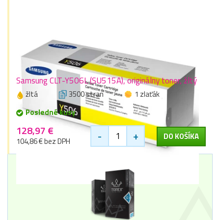
Samsung CLT-Y506L (SU515A), originálny toner, žltý
žltá
3500 stran
1 zlaťák
Posledné kusy
128,97 €
-
+
DO KOŠÍKA
104,86 € bez DPH