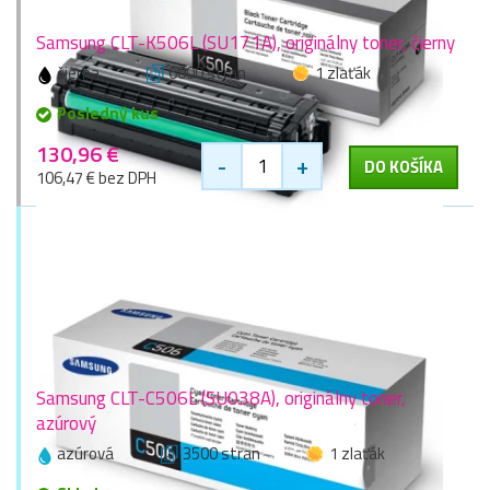
Samsung CLT-K506L (SU171A), originálny toner, čierny
čierna
6000 stran
1 zlaťák
Posledný kus
130,96 €
-
+
DO KOŠÍKA
106,47 € bez DPH
Samsung CLT-C506L (SU038A), originálny toner,
azúrový
azúrová
3500 stran
1 zlaťák