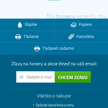
Na
tonery
sme tu my.
Náplne
Papiere
Tlačiarne
Kancelária
Tlačiareň zadarmo
Zľavy na tonery a akcie ihneď na váš email:
CHCEM ZĽAVU
Všetko o nákupe
Spôsob doručenia a ceny