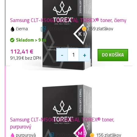
Samsung CLT-K506L (SU171A), TOREX® toner, čierny
čierna
6000 stran
159 zlaťákov
Skladom > 9 ks
112,41 €
-
+
DO KOŠÍKA
91,39 € bez DPH
Samsung CLT-M506L (SU305A), TOREX® toner,
purpurový
purpurová
3500 stran
156 zlaťákov