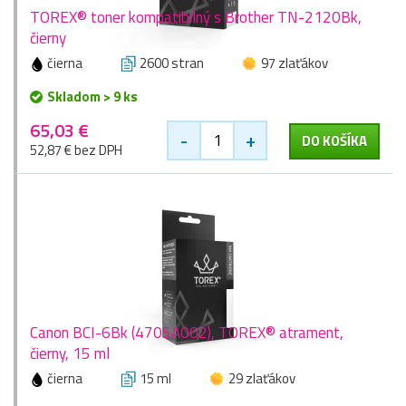
TOREX® toner kompatibilný s Brother TN-2120Bk,
čierny
čierna
2600 stran
97 zlaťákov
Skladom > 9 ks
65,03 €
-
+
DO KOŠÍKA
52,87 € bez DPH
Canon BCI-6Bk (4705A002), TOREX® atrament,
čierny, 15 ml
čierna
15 ml
29 zlaťákov