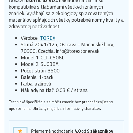
Dokážu
ušetriť až 40%
nákladov na tlač a sú
kompatibilné s tlačiarňami všetkých známych
značiek.
Vyrábajú sa z ekologicky spracovateľných
materiálov spĺňajúcich všetky potrebné normy kvality a
zdravotnej nezávadnosti.
Výrobce:
TOREX
Strmá 2041/12a, Ostrava - Mariánské hory,
70900, Czechia, info@torextonery.sk
Model 1: CLT-C506L
Model 2: SU038A
Počet strán: 3500
Balenie: 1-pack
Farba: azúrová
Náklady na tlač: 0.03 € / strana
Technické špecifikácie sa môžu zmeniť bez predchádzajúceho
upozornenia. Obrázky majú iba informatívny charakter.
Priemerné hodnotenie
4,0
od
9
zákazníkov