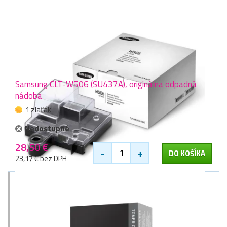
Samsung CLT-W506 (SU437A), originálna odpadná
nádoba
1 zlaťák
Nedostupné
28,50 €
-
+
DO KOŠÍKA
23,17 € bez DPH