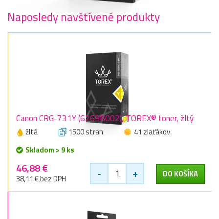
Naposledy navštívené produkty
Canon CRG-731Y (6269B002), TOREX® toner, žltý
žltá
1500 stran
41 zlaťákov
Skladom > 9 ks
46,88 €
-
+
DO KOŠÍKA
38,11 € bez DPH