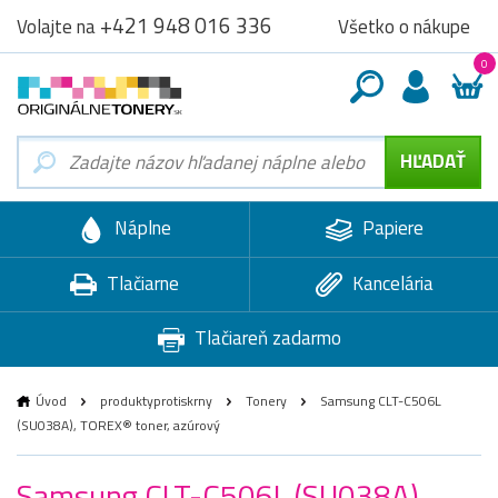
+421 948 016 336
Všetko o nákupe
Volajte na
0
Náplne
Papiere
Tlačiarne
Kancelária
Tlačiareň zadarmo
Úvod
produktyprotiskrny
Tonery
Samsung CLT-C506L
(SU038A), TOREX® toner, azúrový
Samsung CLT-C506L (SU038A),