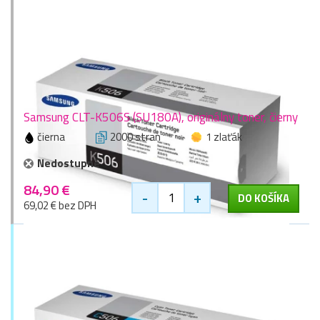
Samsung CLT-K506S (SU180A), originálny toner, čierny
čierna
2000 stran
1 zlaťák
Nedostupné
84,90 €
-
+
DO KOŠÍKA
69,02 € bez DPH