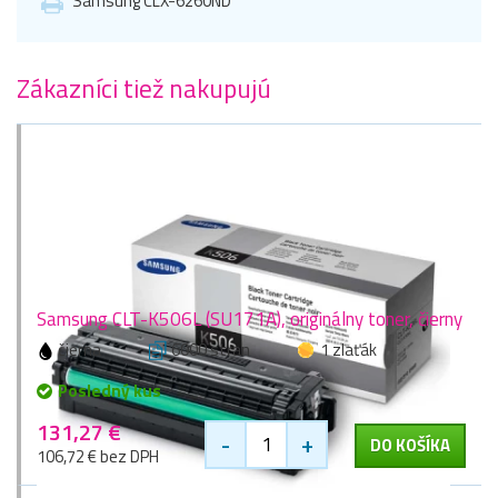
Samsung CLX-6260ND
Zákazníci tiež nakupujú
Samsung CLT-K506L (SU171A), originálny toner, čierny
čierna
6000 stran
1 zlaťák
Posledný kus
131,27 €
-
+
DO KOŠÍKA
106,72 € bez DPH