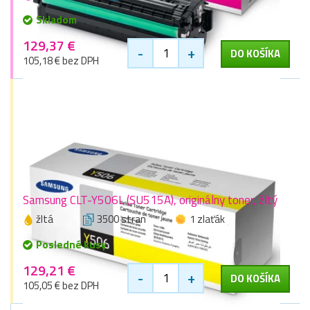
Skladom
129,37 €
-
+
DO KOŠÍKA
105,18 € bez DPH
Samsung CLT-Y506L (SU515A), originálny toner, žltý
žltá
3500 stran
1 zlaťák
Posledné kusy
129,21 €
-
+
DO KOŠÍKA
105,05 € bez DPH