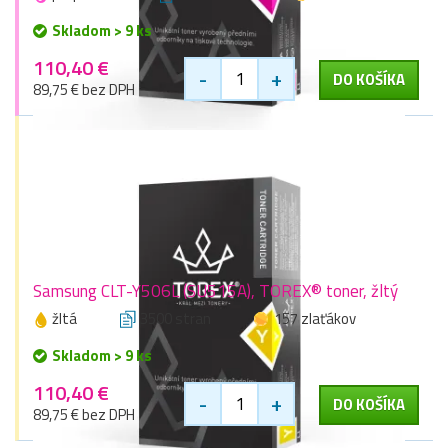
Skladom > 9 ks
110,40 €
-
+
DO KOŠÍKA
89,75 € bez DPH
Samsung CLT-Y506L (SU515A), TOREX® toner, žltý
žltá
3500 stran
157 zlaťákov
Skladom > 9 ks
110,40 €
-
+
DO KOŠÍKA
89,75 € bez DPH