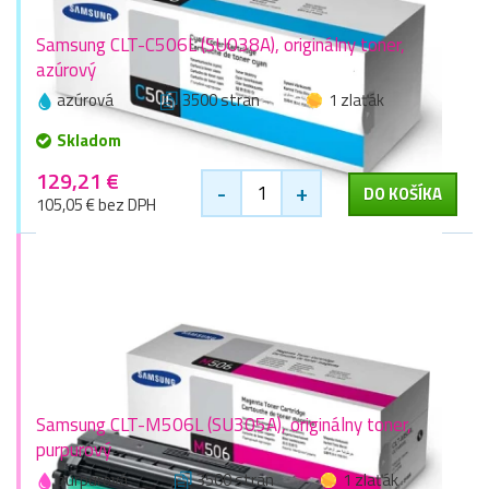
Samsung CLT-C506L (SU038A), originálny toner,
azúrový
azúrová
3500 stran
1 zlaťák
Skladom
129,21 €
-
+
DO KOŠÍKA
105,05 € bez DPH
Samsung CLT-M506L (SU305A), originálny toner,
purpurový
purpurová
3500 stran
1 zlaťák