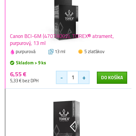
Canon BCI-6M (4707A002), TOREX® atrament,
purpurový, 13 ml
purpurová
13 ml
5 zlaťákov
Skladom > 9 ks
6,55 €
-
+
DO KOŠÍKA
5,33 € bez DPH