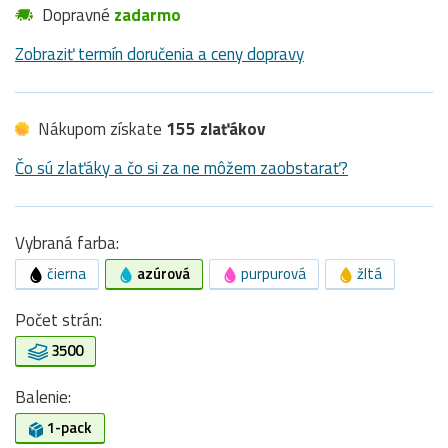
Dopravné
zadarmo
Zobraziť termín doručenia a ceny dopravy
Nákupom získate
155 zlaťákov
Čo sú zlaťáky a čo si za ne môžem zaobstarať?
Vybraná farba:
čierna
azúrová
purpurová
žltá
Počet strán:
3500
Balenie:
1-pack