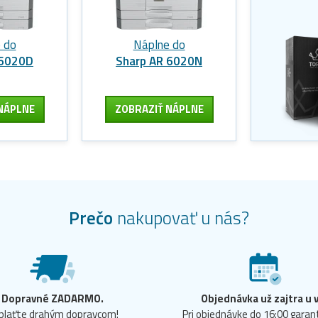
 do
Náplne do
 6020D
Sharp AR 6020N
NÁPLNE
ZOBRAZIŤ NÁPLNE
Prečo
nakupovať u nás?
Dopravné ZADARMO.
Objednávka už zajtra u 
plaťte drahým dopravcom!
Pri objednávke do 16:00 gara