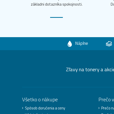
základni dotazníka spokojnosti.
D
Náplne
Zľavy na tonery a akci
Všetko o nákupe
Prečo 
Spôsob doručenia a ceny
Prečo n