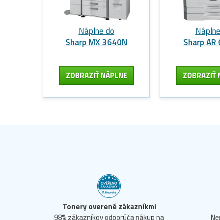
Náplne do
Náplne
Sharp MX 3640N
Sharp AR
ZOBRAZIŤ NÁPLNE
ZOBRAZIŤ 
Tonery overené zákazníkmi
98% zákazníkov odporúča nákup na
Ne