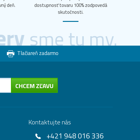
vný deň.
dostupnosť tovaru 100% zodpovedá
skutočnosti.
ery
sme tu my.
Tlačiareň zadarmo
CHCEM ZĽAVU
Kontaktujte nás
+421 948 016 336