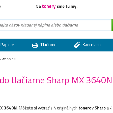
tonery
Na
sme tu my.
)
Papiere
Tlačiarne
Kancelária
p MX 3640N
) do tlačiarne Sharp MX 3640N
MX 3640N
. Môžete si vybrať z 4 originálnych
tonerov
Sharp
a 