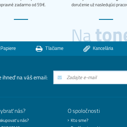
opravné zadarmo od 59 €.
doručenie už nasledujúci praco
ton
Na
Papiere
Tlačiarne
Kancelária
e ihneď na váš email:
vybrať nás?
O spoločnosti
akupovať u nás?
Kto sme?