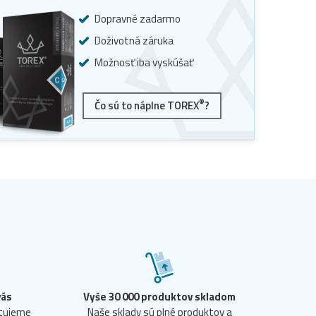
Dopravné zadarmo
Doživotná záruka
Možnosť iba vyskúšať
®
Čo sú to náplne TOREX
?
vás
Vyše 30 000 produktov skladom
ntujeme
Naše sklady sú plné produktov a