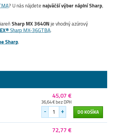
GTMA
? U nás nájdete
najväčší výber náplní Sharp
,
čiareň
Sharp MX 3640N
je vhodný azúrový
EX®
Sharp MX-36GTBA
.
ne Sharp
.
45,07 €
36,64 € bez DPH
-
+
DO KOŠÍKA
72,77 €