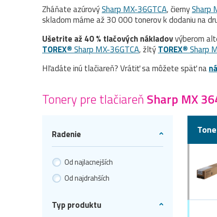
Zháňate azúrový
Sharp MX-36GTCA
, čierny
Sharp
skladom máme až 30 000 tonerov k dodaniu na dru
Ušetrite až 40 % tlačových nákladov
výberom alt
TOREX®
Sharp MX-36GTCA
, žltý
TOREX®
Sharp 
Hľadáte inú tlačiareň? Vrátiť sa môžete späť na
ná
Tonery pre tlačiareň
Sharp MX 3
Tone
Radenie
Od najlacnejších
Od najdrahších
Typ produktu