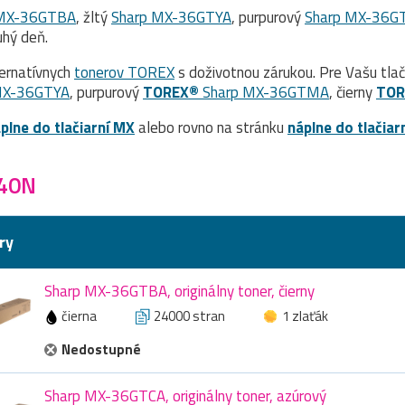
 MX-36GTBA
, žltý
Sharp MX-36GTYA
, purpurový
Sharp MX-36
hý deň.
ernatívnych
tonerov TOREX
s doživotnou zárukou. Pre Vašu tla
MX-36GTYA
, purpurový
TOREX®
Sharp MX-36GTMA
, čierny
TOR
plne do tlačiarní MX
alebo rovno na stránku
náplne do tlačiar
640N
ry
Sharp MX-36GTBA, originálny toner, čierny
čierna
24000 stran
1 zlaťák
Nedostupné
Sharp MX-36GTCA, originálny toner, azúrový