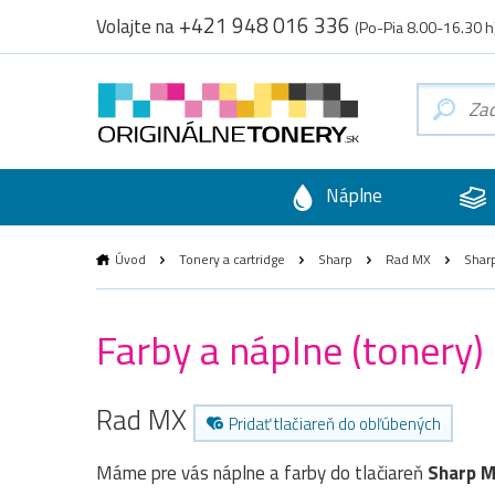
+421 948 016 336
Volajte na
(Po-Pia 8.00-16.30 h
Náplne
Úvod
Tonery a cartridge
Sharp
Rad MX
Shar
Farby a náplne (tonery
Rad MX
Pridať tlačiareň do obľúbených
Máme pre vás náplne a farby do tlačiareň
Sharp 