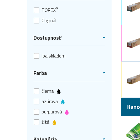
®
TOREX
Originál
Dostupnosť
Iba skladom
Farba
čierna
azúrová
Kanc
purpurová
žltá
Kategória