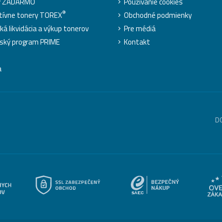
y ZADARMO
Používanie cookies
®
tívne tonery TOREX
Obchodné podmienky
ká likvidácia a výkup tonerov
Pre médiá
ský program PRIME
Kontakt
a
D