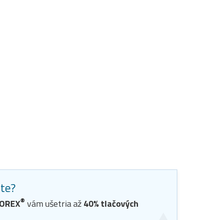
ste?
®
OREX
vám ušetria až
40
% tlačových