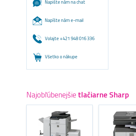
Napište nám na chat
Napíšte nám e-mail
Volajte +421 948 016 336
Všetko o nákupe
Najobľúbenejšie
tlačiarne Sharp