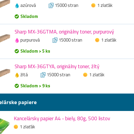
azúrová
15000 stran
1 zlaťák
Skladom
Sharp MX-36GTMA, originálny toner, purpurový
purpurová
15000 stran
1 zlaťák
Skladom > 5 ks
Sharp MX-36GTYA, originálny toner, žltý
žltá
15000 stran
1 zlaťák
Skladom > 9 ks
elárske papiere
Kancelársky papier A4 - biely, 80g, 500 listov
1 zlaťák