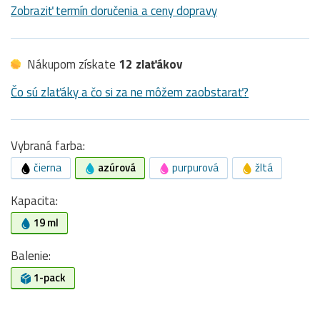
Zobraziť termín doručenia a ceny dopravy
Nákupom získate
12 zlaťákov
Čo sú zlaťáky a čo si za ne môžem zaobstarať?
Vybraná farba:
čierna
azúrová
purpurová
žltá
Kapacita:
19 ml
Balenie:
1-pack