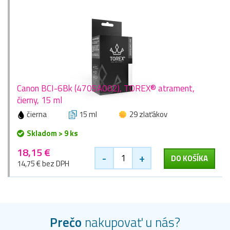
Canon BCI-6Bk (4705A002), TOREX® atrament,
čierny, 15 ml
čierna
15 ml
29 zlaťákov
Skladom > 9 ks
18,15 €
-
+
DO KOŠÍKA
14,75 € bez DPH
Prečo
nakupovať u nás?