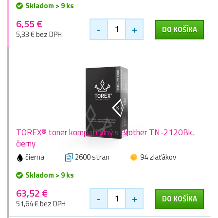
Skladom > 9 ks
6,55 €
-
+
DO KOŠÍKA
5,33 € bez DPH
TOREX® toner kompatibilný s Brother TN-2120Bk,
čierny
čierna
2600 stran
94 zlaťákov
Skladom > 9 ks
63,52 €
-
+
DO KOŠÍKA
51,64 € bez DPH