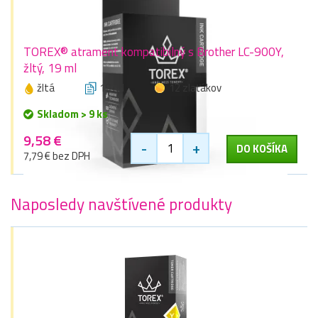
TOREX® atrament kompatibilný s Brother LC-900Y,
žltý, 19 ml
žltá
19 ml
12 zlaťákov
Skladom > 9 ks
9,58 €
-
+
DO KOŠÍKA
7,79 € bez DPH
Naposledy navštívené produkty