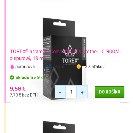
TOREX® atrament kompatibilný s Brother LC-900M,
purpurový, 19 ml
purpurová
19 ml
12 zlaťákov
Skladom > 9 ks
9,58 €
-
+
DO KOŠÍKA
7,79 € bez DPH