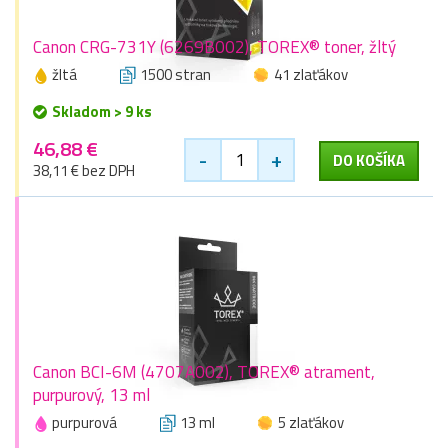
Canon CRG-731Y (6269B002), TOREX® toner, žltý
žltá
1500 stran
41 zlaťákov
Skladom > 9 ks
46,88 €
-
+
DO KOŠÍKA
38,11 € bez DPH
Canon BCI-6M (4707A002), TOREX® atrament,
purpurový, 13 ml
purpurová
13 ml
5 zlaťákov