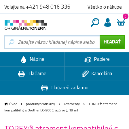
+421 948 016 336
Všetko o nákupe
Volajte na
0
Náplne
Papiere
Tlačiarne
Kancelária
Tlačiareň zadarmo
Úvod
produktyprotiskrny
Atramenty
TOREX® atrament
kompatibilný s Brother LC-900C, azúrový, 19 ml
TOREX® atrament kompatibilný s