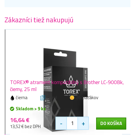
Zákazníci tiež nakupujú
TOREX® atrament kompatibilný s Brother LC-900Bk,
čierny, 25 ml
čierna
25 ml
26 zlaťákov
Skladom > 9 ks
16,64 €
-
+
DO KOŠÍKA
13,52 € bez DPH