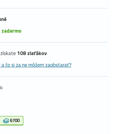
pné
é
zadarmo
získate
108 zlaťákov
y a čo si za ne môžem zaobstarať?
a:
6700