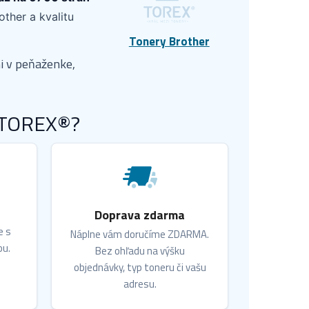
other a kvalitu
Tonery Brother
i v peňaženke,
r TOREX®?
Doprava zdarma
e s
Náplne vám doručíme ZDARMA.
ou.
Bez ohľadu na výšku
objednávky, typ toneru či vašu
adresu.