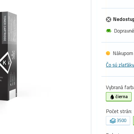
Nedostu
Dopravn
Nákupom 
Čo sú zlaťák
Vybraná farb
čierna
Počet strán:
3500