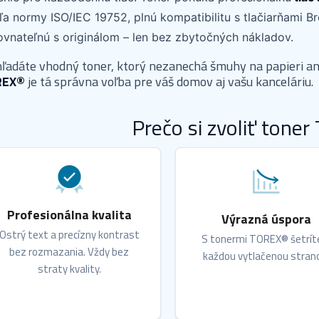
a normy ISO/IEC 19752, plnú kompatibilitu s tlačiarňami Br
ovnateľnú s originálom – len bez zbytočných nákladov.
hľadáte vhodný toner, ktorý nezanechá šmuhy na papieri an
REX®
je tá správna voľba pre váš domov aj vašu kanceláriu.
Prečo si zvoliť tone
Profesionálna kvalita
Výrazná úspora
Ostrý text a precízny kontrast
S tonermi TOREX® šetrít
bez rozmazania. Vždy bez
každou vytlačenou stran
straty kvality.