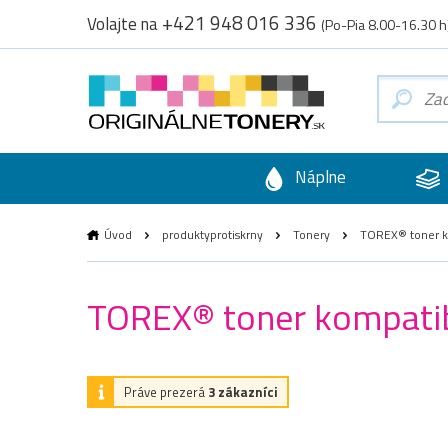
+421 948 016 336
Volajte na
(Po-Pia 8.00-16.30 h
Náplne
Úvod
produktyprotiskrny
Tonery
TOREX® toner ko
TOREX® toner kompatib
Práve prezerá
3 zákazníci