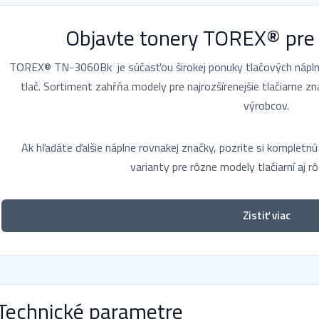
Objavte tonery TOREX® pre
TOREX® TN-3060Bk je súčasťou širokej ponuky tlačových náplní
tlač. Sortiment zahŕňa modely pre najrozšírenejšie tlačiarne zn
výrobcov.
Ak hľadáte ďalšie náplne rovnakej značky, pozrite si komplet
varianty pre rôzne modely tlačiarní aj r
Zistiť viac
Technické parametre