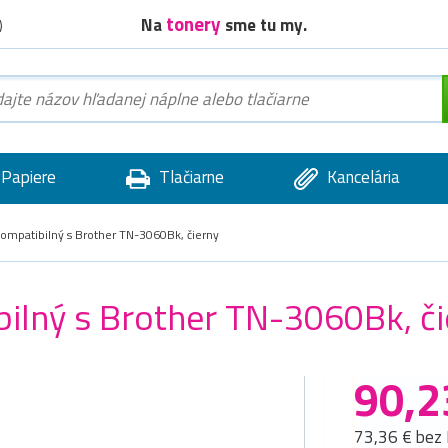
tonery
Na
sme tu my.
)
Papiere
Tlačiarne
Kancelária
mpatibilný s Brother TN-3060Bk, čierny
ilný s Brother TN-3060Bk, či
90,2
73,36 € bez