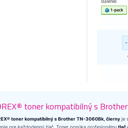
Balenie:
1-pack
-
REX® toner kompatibilný s Brother
EX® toner kompatibilný s Brother TN-3060Bk, čierny
je 
šenie pre každodennú tlač. Toner ponúka profesionálnu
tlač