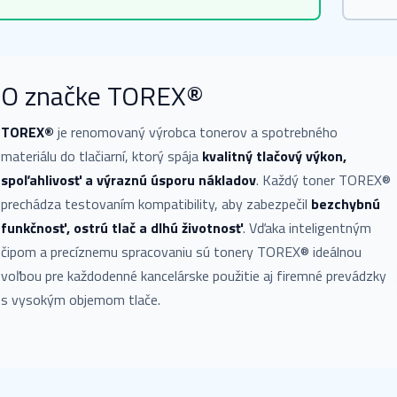
O značke TOREX®
TOREX®
je renomovaný výrobca tonerov a spotrebného
materiálu do tlačiarní, ktorý spája
kvalitný tlačový výkon,
spoľahlivosť a výraznú úsporu nákladov
. Každý toner TOREX®
prechádza testovaním kompatibility, aby zabezpečil
bezchybnú
funkčnosť, ostrú tlač a dlhú životnosť
. Vďaka inteligentným
čipom a precíznemu spracovaniu sú tonery TOREX® ideálnou
voľbou pre každodenné kancelárske použitie aj firemné prevádzky
s vysokým objemom tlače.