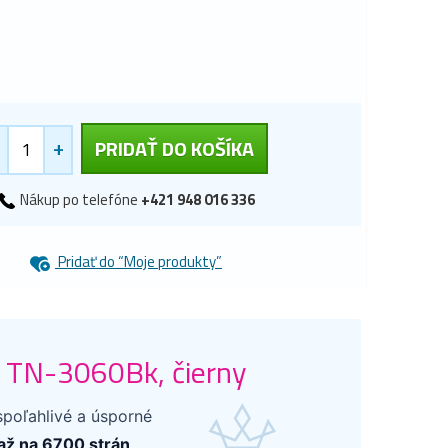
+
PRIDAŤ DO KOŠÍKA
Nákup po telefóne
+421 948 016 336
Pridať do “Moje produkty”
 TN-3060Bk, čierny
spoľahlivé a úsporné
 až na 6700 strán