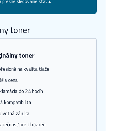
 presné sledovanie stavu.
ny toner
ginálny toner
fesionálna kvalita tlače
ššia cena
klamácia do 24 hodín
á kompatibilita
životná záruka
zpečnosť pre tlačiareň