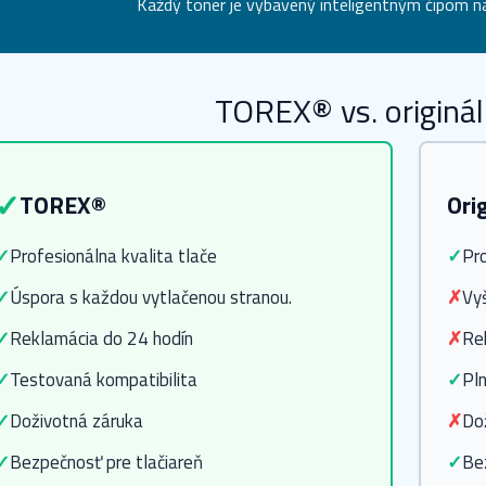
Každý toner je vybavený inteligentným čipom na
TOREX® vs. originál
✓
TOREX®
Ori
✓
Profesionálna kvalita tlače
✓
Pro
✓
Úspora s každou vytlačenou stranou.
✗
Vy
✓
Reklamácia do 24 hodín
✗
Re
✓
Testovaná kompatibilita
✓
Pln
✓
Doživotná záruka
✗
Do
✓
Bezpečnosť pre tlačiareň
✓
Be