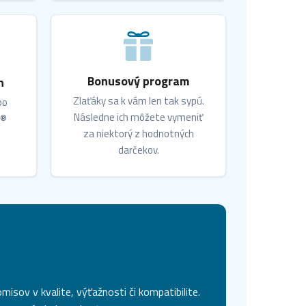
Bonusový program
n
Zlaťáky sa k vám len tak sypú.
bo
Následne ich môžete vymeniť
X®
za niektorý z hodnotných
darčekov.
isov v kvalite, výťažnosti či kompatibilite.