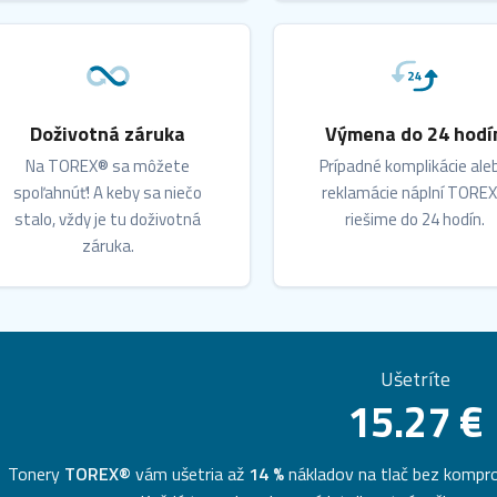
Doživotná záruka
Výmena do 24 hodí
Na TOREX® sa môžete
Prípadné komplikácie ale
spoľahnúť! A keby sa niečo
reklamácie náplní TORE
stalo, vždy je tu doživotná
riešime do 24 hodín.
záruka.
Ušetríte
15.27 €
Tonery
TOREX®
vám ušetria až
14 %
nákladov na tlač bez komprom