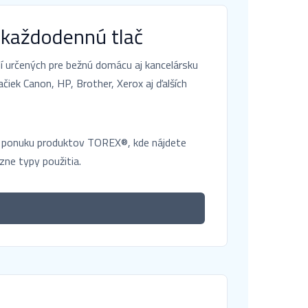
 každodennú tlač
 určených pre bežnú domácu aj kancelársku
ačiek Canon, HP, Brother, Xerox aj ďalších
nú ponuku produktov TOREX®, kde nájdete
ôzne typy použitia.