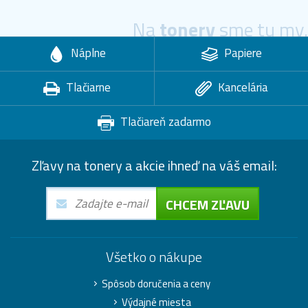
Na
tonery
sme tu my.
Náplne
Papiere
Tlačiarne
Kancelária
Tlačiareň zadarmo
Zľavy na tonery a akcie ihneď na váš email:
CHCEM ZĽAVU
Všetko o nákupe
Spôsob doručenia a ceny
Výdajné miesta