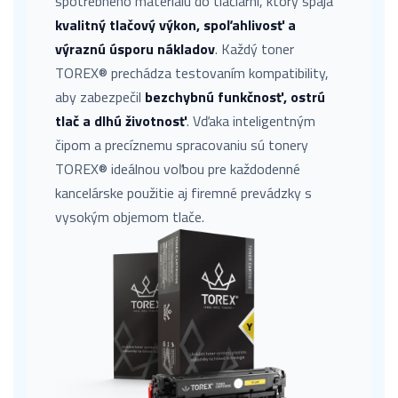
spotrebného materiálu do tlačiarní, ktorý spája
kvalitný tlačový výkon, spoľahlivosť a
výraznú úsporu nákladov
. Každý toner
TOREX® prechádza testovaním kompatibility,
aby zabezpečil
bezchybnú funkčnosť, ostrú
tlač a dlhú životnosť
. Vďaka inteligentným
čipom a precíznemu spracovaniu sú tonery
TOREX® ideálnou voľbou pre každodenné
kancelárske použitie aj firemné prevádzky s
vysokým objemom tlače.