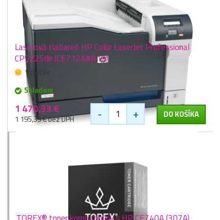
Laserová tlačiareň HP Color LaserJet Professional
CP5225dn (CE712A#B19)
1 zlaťák
Skladom
1 470,33 €
-
+
DO KOŠÍKA
1 195,39 € bez DPH
TOREX® toner kompatibilný s HP CE740A (307A),