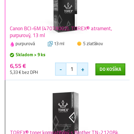
Canon BCI-6M (4707A002), TOREX® atrament,
purpurový, 13 ml
purpurová
13 ml
5 zlaťákov
Skladom > 9 ks
6,55 €
-
+
DO KOŠÍKA
5,33 € bez DPH
TOREX® toner kompatibilný s Brother TN-2120Bk,