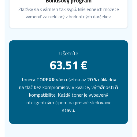
Bonusový program
Zlaťáky sa k vám len tak sypú. Následne ich môžete
vymeniť za niektorý z hodnotných darčekov.
Ušetríte
63.51 €
Tonery
TOREX®
vám ušetria až
20 %
nákladov
na tlač bez kompromisov v kvalite, výťažnosti či
kompatibilite. Každý toner je vybavený
inteligentným čipom na presné sledovanie
stavu.