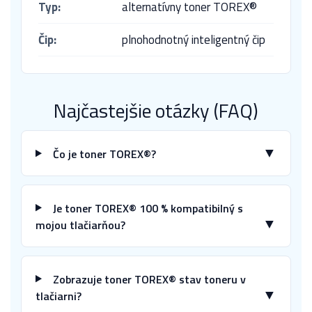
Typ:
alternatívny toner TOREX®
Čip:
plnohodnotný inteligentný čip
Najčastejšie otázky (FAQ)
▼
Čo je toner TOREX®?
Je toner TOREX® 100 % kompatibilný s
▼
mojou tlačiarňou?
Zobrazuje toner TOREX® stav toneru v
▼
tlačiarni?