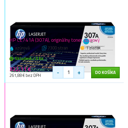
HP CE741A (307A), originálny toner, azúrový
azúrová
7300 stran
1 zlaťák
Skladom > 5 ks
322,11 €
-
+
DO KOŠÍKA
261,88 € bez DPH