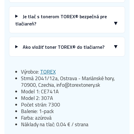
Je tlač s tonerom TOREX® bezpečná pre
▼
tlačiareň?
▼
Ako vložiť toner TOREX® do tlačiarne?
Výrobce:
TOREX
Strmá 2041/12a, Ostrava - Mariánské hory,
70900, Czechia, info@torextonery.sk
Model 1: CE741A
Model 2: 307A
Počet strán: 7300
Balenie: 1-pack
Farba: azúrová
Náklady na tlač: 0.04 € / strana