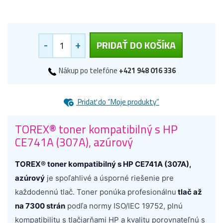
-
+
PRIDAŤ DO KOŠÍKA
Nákup po telefóne
+421 948 016 336
Pridať do “Moje produkty”
TOREX® toner kompatibilný s HP
CE741A (307A), azúrový
TOREX® toner kompatibilný s HP CE741A (307A),
azúrový
je spoľahlivé a úsporné riešenie pre
každodennú tlač. Toner ponúka profesionálnu
tlač až
na 7300 strán
podľa normy ISO/IEC 19752, plnú
kompatibilitu s tlačiarňami HP a kvalitu porovnateľnú s