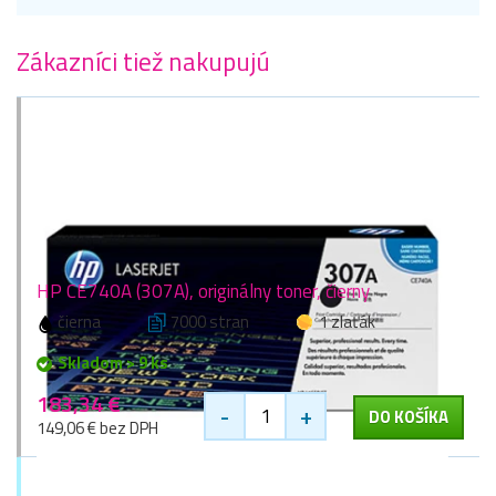
Zákazníci tiež nakupujú
HP CE740A (307A), originálny toner, čierny
čierna
7000 stran
1 zlaťák
Skladom > 9 ks
183,34 €
-
+
DO KOŠÍKA
149,06 € bez DPH