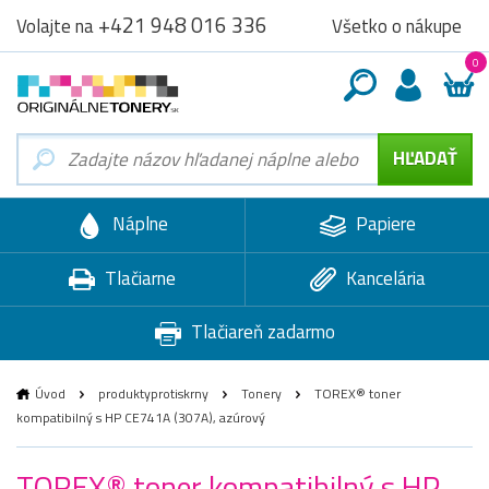
+421 948 016 336
Všetko o nákupe
Volajte na
0
Náplne
Papiere
Tlačiarne
Kancelária
Tlačiareň zadarmo
Úvod
produktyprotiskrny
Tonery
TOREX® toner
kompatibilný s HP CE741A (307A), azúrový
TOREX® toner kompatibilný s HP