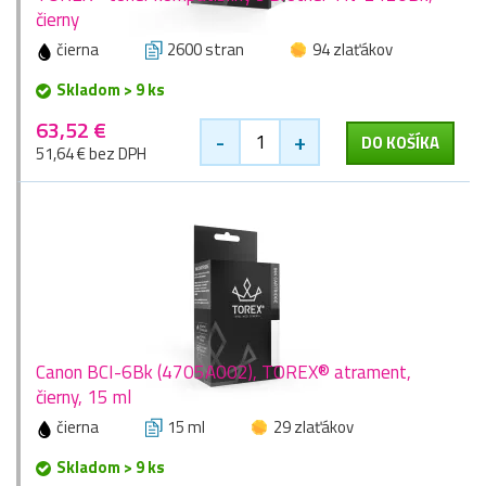
čierny
čierna
2600 stran
94 zlaťákov
Skladom > 9 ks
63,52 €
-
+
DO KOŠÍKA
51,64 € bez DPH
Canon BCI-6Bk (4705A002), TOREX® atrament,
čierny, 15 ml
čierna
15 ml
29 zlaťákov
Skladom > 9 ks