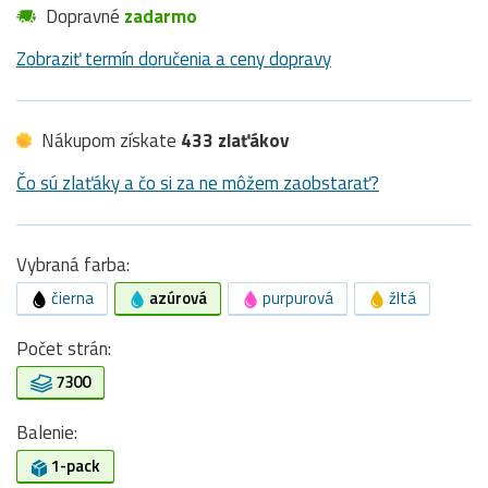
Dopravné
zadarmo
Zobraziť termín doručenia a ceny dopravy
Nákupom získate
433 zlaťákov
Čo sú zlaťáky a čo si za ne môžem zaobstarať?
Vybraná farba:
čierna
azúrová
purpurová
žltá
Počet strán:
7300
Balenie:
1-pack