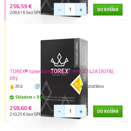
256,59 €
-
+
DO KOŠÍKA
208,61 € bez DPH
TOREX® toner kompatibilný s HP CE742A (307A),
žltý
žltá
7300 stran
450 zlaťákov
Skladom > 9 ks
258,60 €
-
+
DO KOŠÍKA
210,25 € bez DPH