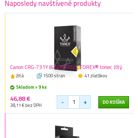
Naposledy navštívené produkty
Canon CRG-731Y (6269B002), TOREX® toner, žltý
žltá
1500 stran
41 zlaťákov
Skladom > 9 ks
46,88 €
-
+
DO KOŠÍKA
38,11 € bez DPH