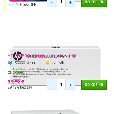
-
+
DO KOŠÍKA
262,46 € bez DPH
HP CE980A, originálna odpadná nádoba
150000 stran
1 zlaťák
Skladom
35,82 €
-
+
DO KOŠÍKA
29,12 € bez DPH