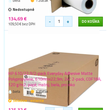
biela
1 zlaťák
Nedostupné
134,69 €
-
+
DO KOŠÍKA
109,50 € bez DPH
HP 610/22,9/2-pack Everyday Adhesive Matte
Polypropylene, 610mmx22,9m, 24", 2-pack, C0F18A,
120 g/m2, papír, matný, biela, pro inko
biela
1 zlaťák
Skladom - externe
125,32 €