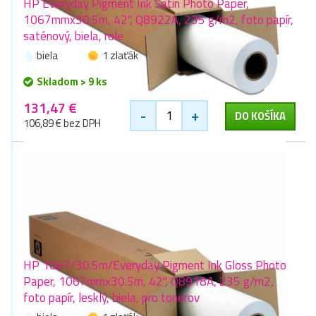
HP Everyday Pigment Ink Satin Photo Paper,
1067mmx30.5m, 42", Q8922A, 235 g/m2, foto papír,
saténový, biela, role
biela
1 zlaťák
Skladom > 9 ks
131,47 €
-
+
DO KOŠÍKA
106,89 € bez DPH
HP 1067/30.5m/Everyday Pigment Ink Gloss Photo
Paper, 1067mmx30.5m, 42", Q8918A, 235 g/m2,
foto papír, lesklý, biela, pro tonerov