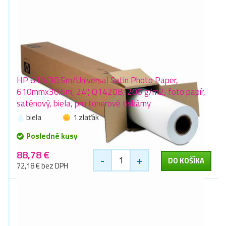
HP 610/30.5m/Universal Satin Photo Paper,
610mmx30.5m, 24", Q1420B, 200 g/m2, foto papír,
saténový, biela, pro tonerové tiskárny
biela
1 zlaťák
Posledné kusy
88,78 €
-
+
DO KOŠÍKA
72,18 € bez DPH