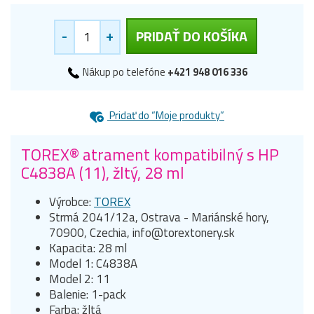
-
+
PRIDAŤ DO KOŠÍKA
Nákup po telefóne
+421 948 016 336
Pridať do “Moje produkty”
TOREX® atrament kompatibilný s HP
C4838A (11), žltý, 28 ml
Výrobce:
TOREX
Strmá 2041/12a, Ostrava - Mariánské hory,
70900, Czechia, info@torextonery.sk
Kapacita: 28 ml
Model 1: C4838A
Model 2: 11
Balenie: 1-pack
Farba: žltá