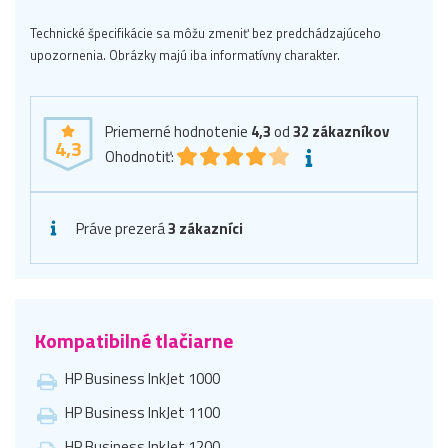
Technické špecifikácie sa môžu zmeniť bez predchádzajúceho
upozornenia. Obrázky majú iba informatívny charakter.
Priemerné hodnotenie
4,3
od
32
zákazníkov
4,3
Ohodnotiť:
Práve prezerá
3 zákazníci
Kompatibilné tlačiarne
HP Business InkJet 1000
HP Business InkJet 1100
HP Business InkJet 1200