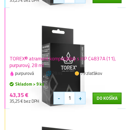
35,25 € bez DPH
TOREX® atrament kompatibilný s HP C4837A (11),
purpurový, 28 ml
purpurová
28 ml
79 zlaťákov
Skladom > 9 ks
43,35 €
-
+
DO KOŠÍKA
35,25 € bez DPH