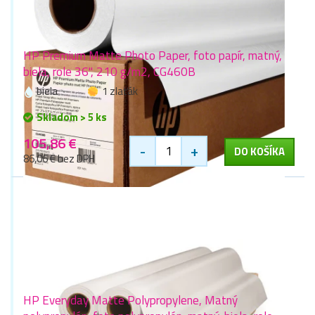
HP Premium Matte Photo Paper, foto papír, matný,
biela, role 36", 210 g/m2, CG460B
biela
1 zlaťák
Skladom > 5 ks
105,86 €
-
+
DO KOŠÍKA
86,06 € bez DPH
HP Everyday Matte Polypropylene, Matný