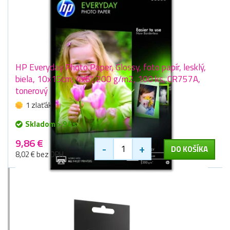
HP Everyday Photo Paper, Glossy, foto papír, lesklý,
biela, 10x15cm, 4x6", 200 g/m2, 100 ks, CR757A,
tonerový
1 zlaťák
Skladom > 9 ks
9,86 €
-
+
DO KOŠÍKA
8,02 € bez DPH