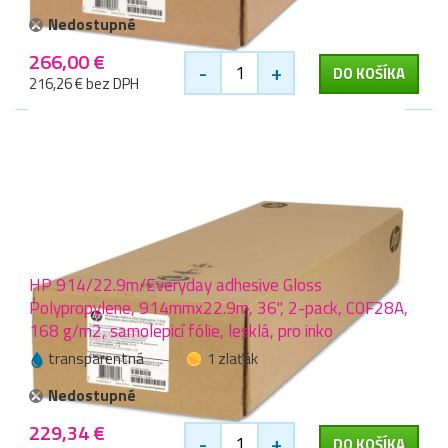
Nedostupné
266,00 €
-
+
DO KOŠÍKA
216,26 € bez DPH
HP 914/22.9m/Everyday adhesive Gloss
Polypropylene, 914mmx22.9m, 36", 2-pack, C0F28A,
168 g/m2, samolepicí fólie, lesklá, pro inko
transparentná
1 zlaťák
Nedostupné
229,34 €
-
+
DO KOŠÍKA