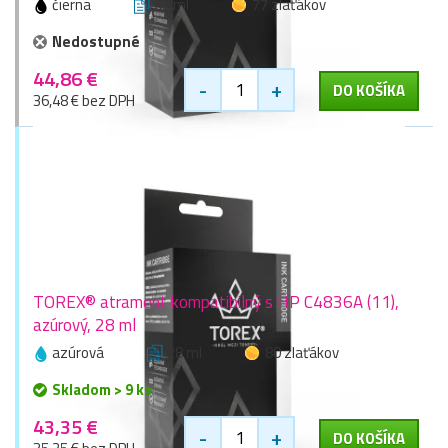
čierna
69 ml
77 zlaťákov
Nedostupné
44,86 €
-
+
DO KOŠÍKA
36,48 € bez DPH
TOREX® atrament kompatibilný s HP C4836A (11),
azúrový, 28 ml
azúrová
28 ml
80 zlaťákov
Skladom > 9 ks
43,35 €
-
+
DO KOŠÍKA