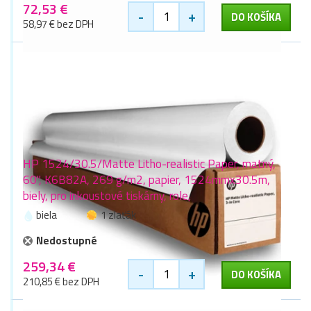
72,53 €
-
+
DO KOŠÍKA
58,97 € bez DPH
HP 1524/30.5/Matte Litho-realistic Paper, matný,
60", K6B82A, 269 g/m2, papier, 1524mmx30.5m,
biely, pro inkoustové tiskárny, role,
biela
1 zlaťák
Nedostupné
259,34 €
-
+
DO KOŠÍKA
210,85 € bez DPH