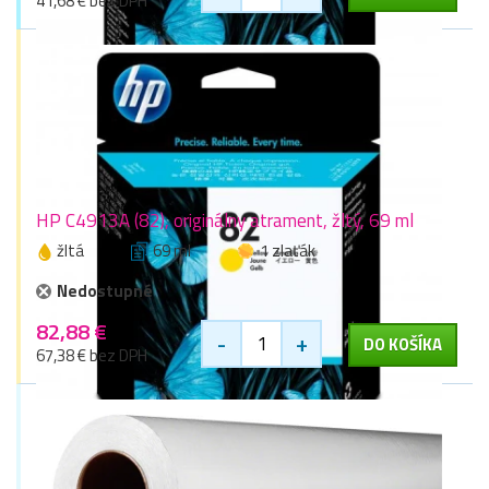
41,68 € bez DPH
HP C4913A (82), originálny atrament, žltý, 69 ml
žltá
69 ml
1 zlaťák
Nedostupné
82,88 €
-
+
DO KOŠÍKA
67,38 € bez DPH