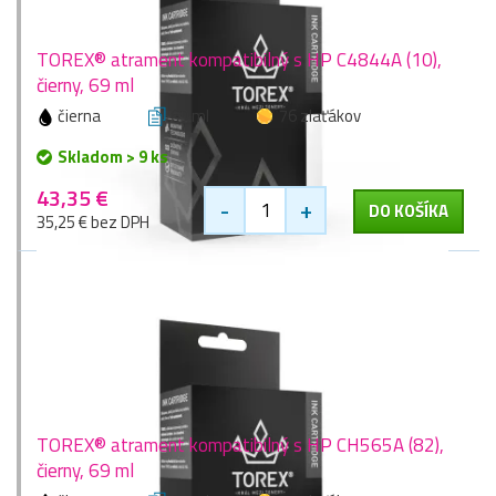
TOREX® atrament kompatibilný s HP C4844A (10),
čierny, 69 ml
čierna
69 ml
76 zlaťákov
Skladom > 9 ks
43,35 €
-
+
DO KOŠÍKA
35,25 € bez DPH
TOREX® atrament kompatibilný s HP CH565A (82),
čierny, 69 ml