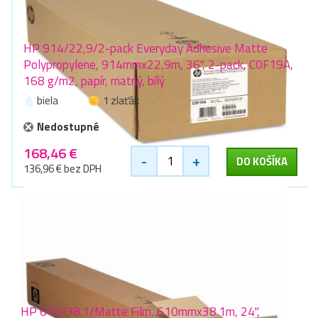
HP 914/22,9/2-pack Everyday Adhesive Matte
Polypropylene, 914mmx22,9m, 36", 2-pack, C0F19A,
168 g/m2, papír, matný, bílý
biela
1 zlaťák
Nedostupné
168,46 €
-
+
DO KOŠÍKA
136,96 € bez DPH
HP 610/38.1/Matte Film, 610mmx38.1m, 24",