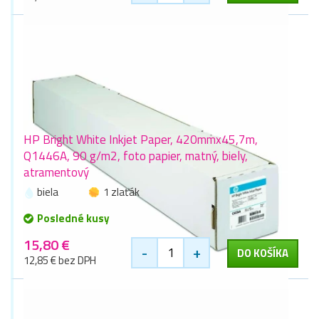
HP Bright White Inkjet Paper, 420mmx45,7m,
Q1446A, 90 g/m2, foto papier, matný, biely,
atramentový
biela
1 zlaťák
Posledné kusy
15,80 €
-
+
DO KOŠÍKA
12,85 € bez DPH