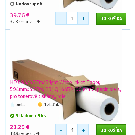
Nedostupné
39,76 €
-
+
DO KOŠÍKA
32,32 € bez DPH
HP 594/45.7m/Bright White Inkjet Paper,
594mmx45.7m, 23", Q1445A, 90 g/m2, papír, biela,
pro tonerové tiskárny, role
biela
1 zlaťák
Skladom > 9 ks
23,29 €
-
+
DO KOŠÍKA
18,93 € bez DPH