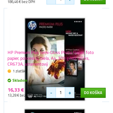
186,46 € bez DPH
HP Premium Plus Semi-Gloss Photo Paper, foto
papier, pololesklý, biela, A4, 300 g/m2, 20 ks,
CR673A, atramentový
1 zlaťák
Skladom
16,33 €
-
+
DO KOŠÍKA
13,28 € bez DPH