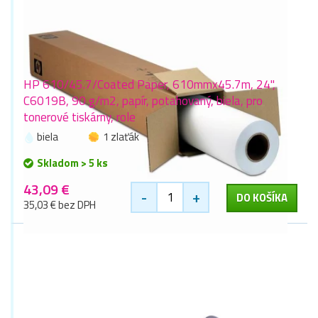
HP 610/45.7/Coated Paper, 610mmx45.7m, 24",
C6019B, 90 g/m2, papír, potahovaný, biela, pro
tonerové tiskárny, role
biela
1 zlaťák
Skladom > 5 ks
43,09 €
-
+
DO KOŠÍKA
35,03 € bez DPH