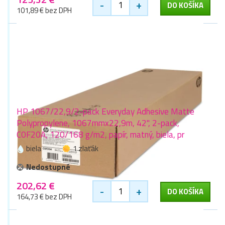
-
+
DO KOŠÍKA
101,89 € bez DPH
HP 1067/22,9/2-pack Everyday Adhesive Matte
Polypropylene, 1067mmx22,9m, 42", 2-pack,
C0F20A, 120/168 g/m2, papír, matný, biela, pr
biela
1 zlaťák
Nedostupné
202,62 €
-
+
DO KOŠÍKA
164,73 € bez DPH