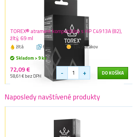
TOREX® atrament kompatibilný s HP C4913A (82),
žltý, 69 ml
žltá
69 ml
134 zlaťákov
Skladom > 9 ks
72,09 €
-
+
DO KOŠÍKA
58,61 € bez DPH
Naposledy navštívené produkty