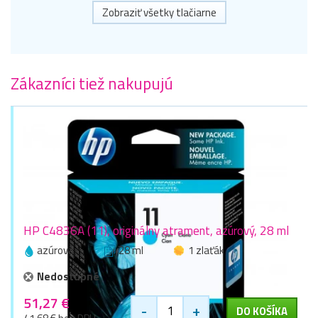
Zobraziť všetky tlačiarne
Zákazníci tiež nakupujú
HP C4836A (11), originálny atrament, azúrový, 28 ml
azúrová
28 ml
1 zlaťák
Nedostupné
51,27 €
-
+
DO KOŠÍKA