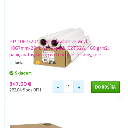
HP 1067/20/Universal Adhesive Vinyl,
1067mmx20m, 42", 2-pack, C2T52A, 160 g/m2,
papír, matný, biela, pro tonerové tiskárny, role
biela
1 zlaťák
Skladom
347,90 €
-
+
DO KOŠÍKA
282,84 € bez DPH