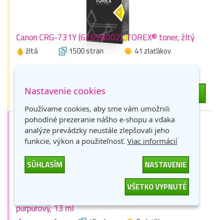
Canon CRG-731Y (6269B002), TOREX® toner, žltý
žltá
1500 stran
41 zlaťákov
Skladom > 9 ks
46,88 €
-
+
Nastavenie cookies
DO KOŠÍKA
38,11 € bez DPH
Používame cookies, aby sme vám umožnili
pohodlné prezeranie nášho e-shopu a vďaka
analýze prevádzky neustále zlepšovali jeho
funkcie, výkon a použiteľnosť.
Viac informácií
SÚHLASÍM
NASTAVENIE
VŠETKO VYPNUTÉ
Canon BCI-6M (4707A002), TOREX® atrament,
purpurový, 13 ml