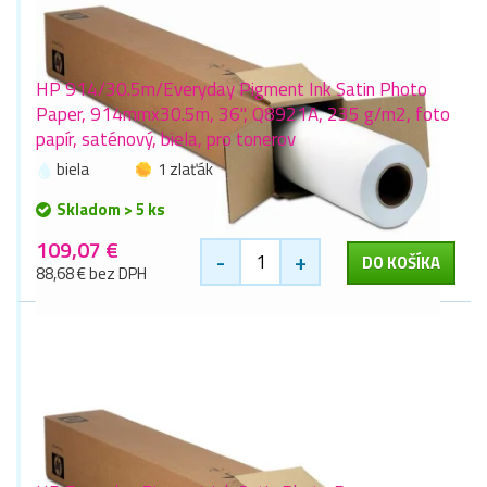
HP 914/30.5m/Everyday Pigment Ink Satin Photo
Paper, 914mmx30.5m, 36", Q8921A, 235 g/m2, foto
papír, saténový, biela, pro tonerov
biela
1 zlaťák
Skladom > 5 ks
109,07 €
-
+
DO KOŠÍKA
88,68 € bez DPH