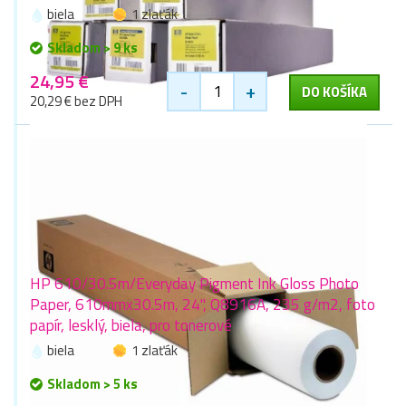
biela
1 zlaťák
Skladom > 9 ks
24,95 €
-
+
DO KOŠÍKA
20,29 € bez DPH
HP 610/30.5m/Everyday Pigment Ink Gloss Photo
Paper, 610mmx30.5m, 24", Q8916A, 235 g/m2, foto
papír, lesklý, biela, pro tonerové
biela
1 zlaťák
Skladom > 5 ks