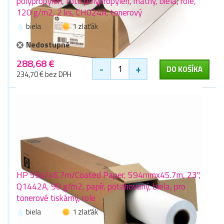
polypropylén, foto polypropylén, matný, biela, role,
120 g/m2, 2 ks, CH024A, tonerový
biela
1 zlaťák
Nedostupné
288,68 €
-
+
DO KOŠÍKA
234,70 € bez DPH
HP 594/45.7m/Coated Paper, 594mmx45.7m, 23",
Q1442A, 90 g/m2, papír, potahovaný, biela, pro
tonerové tiskárny, role
biela
1 zlaťák