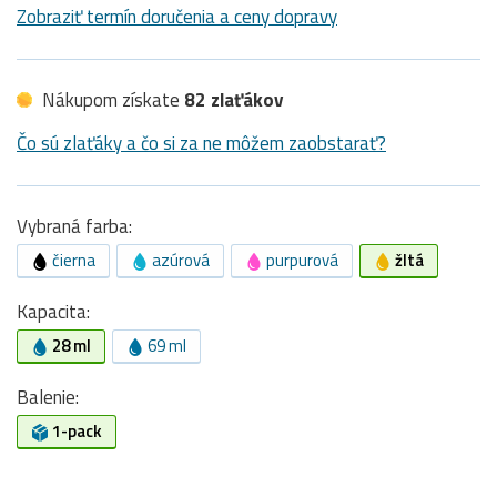
Zobraziť termín doručenia a ceny dopravy
Nákupom získate
82 zlaťákov
Čo sú zlaťáky a čo si za ne môžem zaobstarať?
Vybraná farba:
čierna
azúrová
purpurová
žltá
Kapacita:
28 ml
69 ml
Balenie:
1-pack