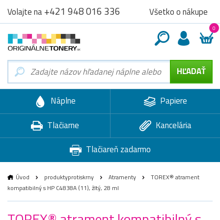
+421 948 016 336
Všetko o nákupe
Volajte na
0
Náplne
Papiere
Tlačiarne
Kancelária
Tlačiareň zadarmo
Úvod
produktyprotiskrny
Atramenty
TOREX® atrament
kompatibilný s HP C4838A (11), žltý, 28 ml
TOREX® atrament kompatibilný s