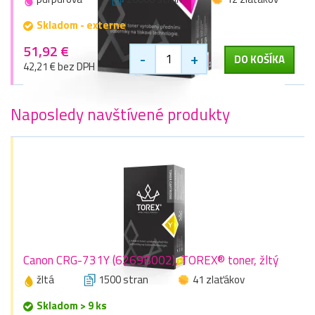
Skladom - externe
51,92 €
-
+
DO KOŠÍKA
42,21 € bez DPH
Naposledy navštívené produkty
Canon CRG-731Y (6269B002), TOREX® toner, žltý
žltá
1500 stran
41 zlaťákov
Skladom > 9 ks