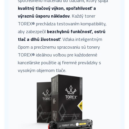
spotrebného materiálu do tlačiarní, ktorý spája
kvalitný tlačový výkon, spoľahlivosť a
výraznú úsporu nákladov
. Každý toner
TOREX® prechádza testovaním kompatibility,
aby zabezpečil
bezchybnú funkčnosť, ostrú
tlač a dlhú životnosť
. Vďaka inteligentným
čipom a precíznemu spracovaniu sú tonery
TOREX® ideálnou voľbou pre každodenné
kancelárske použitie aj firemné prevádzky s
vysokým objemom tlače.