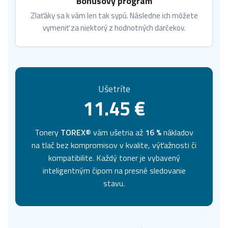
Bonusový program
Zlaťáky sa k vám len tak sypú. Následne ich môžete
vymeniť za niektorý z hodnotných darčekov.
Ušetríte
11.45 €
Tonery
TOREX®
vám ušetria až
16 %
nákladov
na tlač bez kompromisov v kvalite, výťažnosti či
kompatibilite. Každý toner je vybavený
inteligentným čipom na presné sledovanie
stavu.