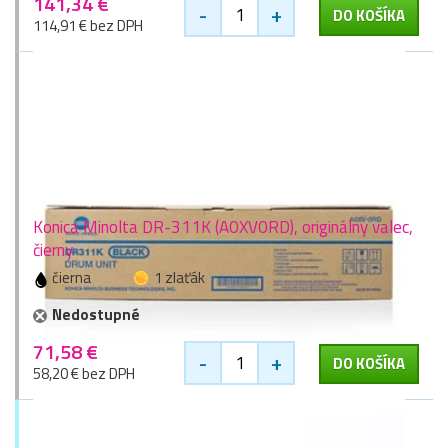
141,34 €
-
+
DO KOŠÍKA
114,91 € bez DPH
Konica Minolta DR-311K (A0XV0RD), originálny valec,
čierny
čierna
1 zlaťák
Nedostupné
71,58 €
-
+
DO KOŠÍKA
58,20 € bez DPH