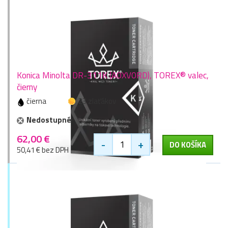
Konica Minolta DR-311K (A0XV0RD), TOREX® valec,
čierny
čierna
23 zlaťákov
Nedostupné
62,00 €
-
+
DO KOŠÍKA
50,41 € bez DPH