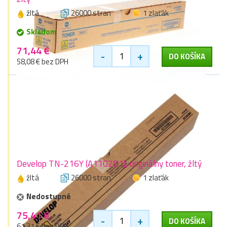
žltá
26000 stran
1 zlaťák
Skladom
71,44 €
-
+
DO KOŠÍKA
58,08 € bez DPH
Develop TN-216Y (A11G2D1), originálny toner, žltý
žltá
26000 stran
1 zlaťák
Nedostupné
75,41 €
-
+
DO KOŠÍKA
61,31 € bez DPH