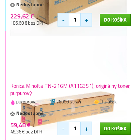
Nedostupné
229,62 €
-
+
DO KOŠÍKA
186,68 € bez DPH
Konica Minolta TN-216M (A11G351), originálny toner,
purpurový
purpurová
26000 stran
1 zlaťák
Nedostupné
59,48 €
-
+
DO KOŠÍKA
48,36 € bez DPH