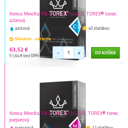
Konica Minolta TN-216C (A11G451), TOREX® toner,
azúrový
azúrová
26000 stran
40 zlaťákov
Skladom - externe
63,52 €
-
+
DO KOŠÍKA
51,64 € bez DPH
Konica Minolta TN-216M (A11G351), TOREX® toner,
purpurový
purpurová
26000 stran
12 zlaťákov