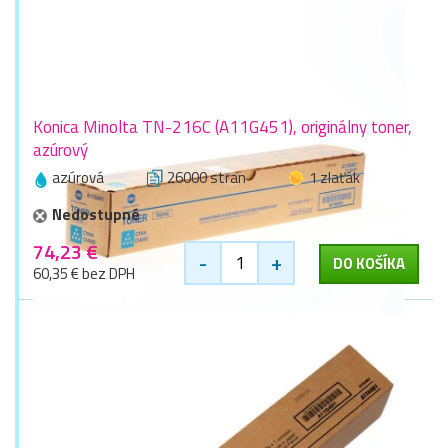
Konica Minolta TN-216C (A11G451), originálny toner,
azúrový
azúrová
26000 stran
1 zlaťák
Nedostupné
74,23 €
-
+
DO KOŠÍKA
60,35 € bez DPH