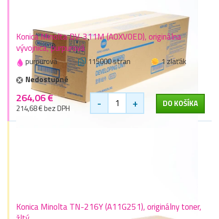
Konica Minolta DV-311M (A0XV0ED), originálna
vývojnica, purpurová
purpurová
115000 stran
1 zlaťák
Nedostupné
264,06 €
-
+
DO KOŠÍKA
214,68 € bez DPH
Konica Minolta TN-216Y (A11G251), originálny toner,
žltý