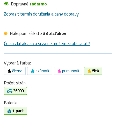
Dopravné
zadarmo
Zobraziť termín doručenia a ceny dopravy
Nákupom získate
33 zlaťákov
Čo sú zlaťáky a čo si za ne môžem zaobstarať?
Vybraná farba:
čierna
azúrová
purpurová
žltá
Počet strán:
26000
Balenie:
1-pack