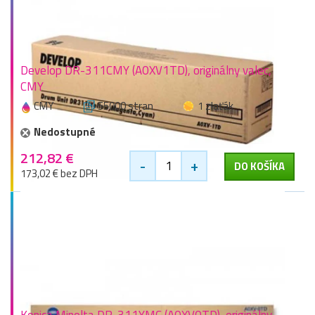
Develop DR-311CMY (A0XV1TD), originálny valec,
CMY
CMY
55000 stran
1 zlaťák
Nedostupné
212,82 €
-
+
DO KOŠÍKA
173,02 € bez DPH