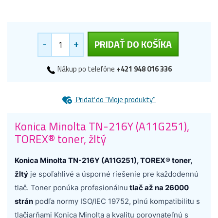
-
+
PRIDAŤ DO KOŠÍKA
Nákup po telefóne
+421 948 016 336
Pridať do “Moje produkty”
Konica Minolta TN-216Y (A11G251),
TOREX® toner, žltý
Konica Minolta TN-216Y (A11G251), TOREX® toner,
žltý
je spoľahlivé a úsporné riešenie pre každodennú
tlač. Toner ponúka profesionálnu
tlač až na 26000
strán
podľa normy ISO/IEC 19752, plnú kompatibilitu s
tlačiarňami Konica Minolta a kvalitu porovnateľnú s