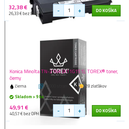
32,38 €
-
+
DO KOŠÍKA
26,33 € bez DPH
Konica Minolta TN-216K (A11G151), TOREX® toner,
čierny
čierna
29000 stran
28 zlaťákov
Skladom > 9 ks
49,91 €
-
+
DO KOŠÍKA
40,57 € bez DPH