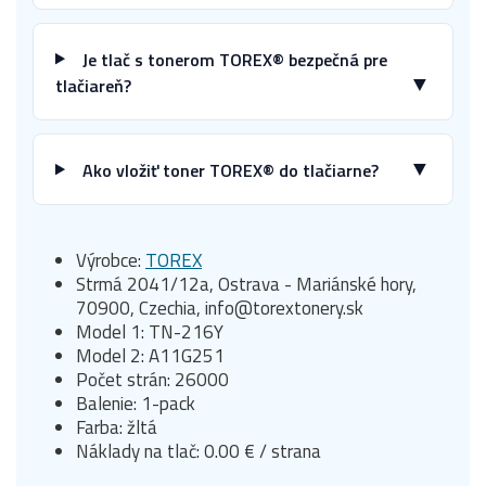
Je tlač s tonerom TOREX® bezpečná pre
▼
tlačiareň?
▼
Ako vložiť toner TOREX® do tlačiarne?
Výrobce:
TOREX
Strmá 2041/12a, Ostrava - Mariánské hory,
70900, Czechia, info@torextonery.sk
Model 1: TN-216Y
Model 2: A11G251
Počet strán: 26000
Balenie: 1-pack
Farba: žltá
Náklady na tlač: 0.00 € / strana