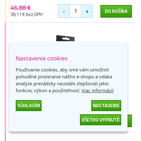
46,88 €
-
+
DO KOŠÍKA
38,11 € bez DPH
Nastavenie cookies
Používame cookies, aby sme vám umožnili
pohodlné prezeranie nášho e-shopu a vďaka
Canon BCI-6M (4707A002), TOREX® atrament,
analýze prevádzky neustále zlepšovali jeho
purpurový, 13 ml
funkcie, výkon a použiteľnosť.
Viac informácií
purpurová
13 ml
5 zlaťákov
Skladom > 9 ks
SÚHLASÍM
NASTAVENIE
6,55 €
-
+
VŠETKO VYPNUTÉ
DO KOŠÍKA
5,33 € bez DPH