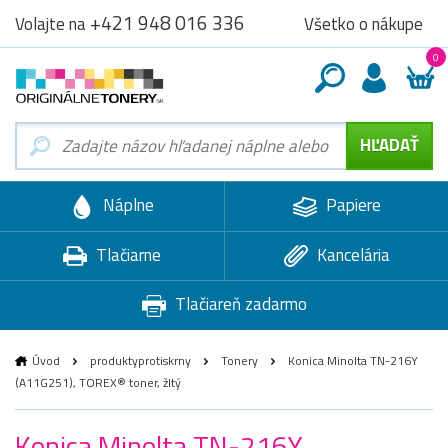
+421 948 016 336
Všetko o nákupe
Volajte na
0
Náplne
Papiere
Tlačiarne
Kancelária
Tlačiareň zadarmo
Úvod
produktyprotiskrny
Tonery
Konica Minolta TN-216Y
(A11G251), TOREX® toner, žltý
Konica Minolta TN-216Y