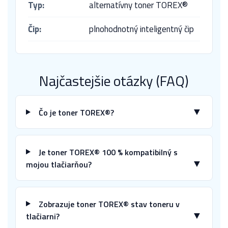
Typ:
alternatívny toner TOREX®
Čip:
plnohodnotný inteligentný čip
Najčastejšie otázky (FAQ)
▼
Čo je toner TOREX®?
Je toner TOREX® 100 % kompatibilný s
▼
mojou tlačiarňou?
Zobrazuje toner TOREX® stav toneru v
▼
tlačiarni?