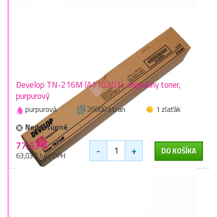
Develop TN-216M (A11G3D1), originálny toner,
purpurový
purpurová
26000 stran
1 zlaťák
Nedostupné
77,53 €
-
+
DO KOŠÍKA
63,03 € bez DPH