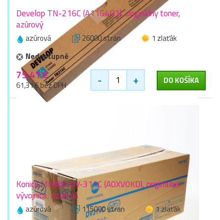
Develop TN-216C (A11G4D1), originálny toner,
azúrový
azúrová
26000 stran
1 zlaťák
Nedostupné
75,41 €
-
+
DO KOŠÍKA
61,31 € bez DPH
Konica Minolta DV-311C (A0XV0KD), originálna
vývojnica, azúrová
azúrová
115000 stran
1 zlaťák