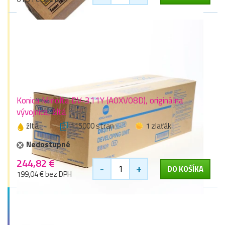
Konica Minolta DV-311Y (A0XV08D), originálna
vývojnica, žltá
žltá
115000 stran
1 zlaťák
Nedostupné
244,82 €
-
+
DO KOŠÍKA
199,04 € bez DPH