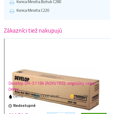
Konica Minolta Bizhub C280
Konica Minolta C220
Zákazníci tiež nakupujú
Develop DR-311Bk (A0XV1RD), originálny valec,
čierny
čierna
70000 stran
1 zlaťák
Nedostupné