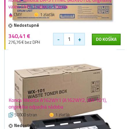
Konica Minolta DR-311YMC (A0XV0TD), originálny
valec, CMY, 1 válec = 1 barva
CMY
1 zlaťák
Nedostupné
340,41 €
-
+
DO KOŠÍKA
276,76 € bez DPH
Konica Minolta A162WY1 (A162WY2, WX-101),
originálna odpadná nádoba
50000 stran
1 zlaťák
Nedostupné