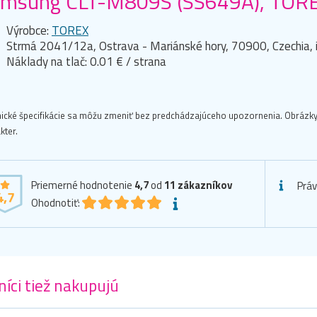
msung CLT-M809S (SS649A), TOREX
Výrobce:
TOREX
Strmá 2041/12a, Ostrava - Mariánské hory, 70900, Czechia,
Náklady na tlač: 0.01 € / strana
ické špecifikácie sa môžu zmeniť bez predchádzajúceho upozornenia. Obrázky
kter.
Priemerné hodnotenie
4,7
od
11
zákazníkov
Prá
4,7
Ohodnotiť:
íci tiež nakupujú