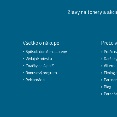
Zľavy na tonery a akci
Všetko o nákupe
Prečo 
Spôsob doručenia a ceny
Prečo n
Výdajné miesta
Darček
Značky od A po Z
Alterna
Bonusový program
Ekologic
Reklamácia
Partner
Blog
Poradň