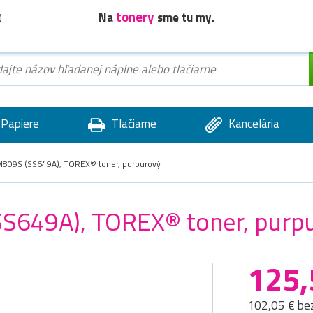
tonery
Na
sme tu my.
)
Papiere
Tlačiarne
Kancelária
809S (SS649A), TOREX® toner, purpurový
S649A), TOREX® toner, purp
125,
102,05 € be