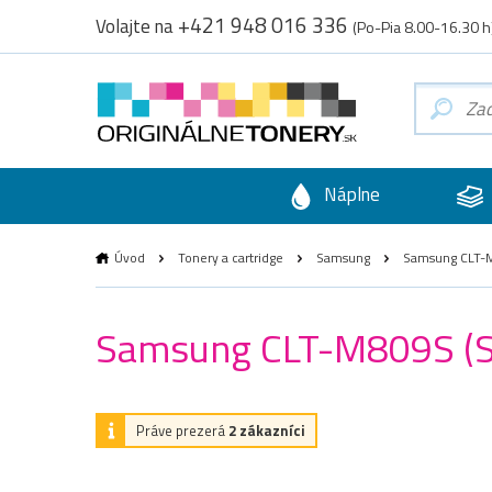
+421 948 016 336
Volajte na
(Po-Pia 8.00-16.30 h
Náplne
Úvod
Tonery a cartridge
Samsung
Samsung CLT-M
Samsung CLT-M809S (S
Práve prezerá
2 zákazníci