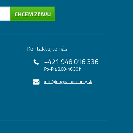
CHCEM ZĽAVU
Kontaktujte nás
+421 948 016 336
Po-Pia 8.00-16.30 h
info@originalnetonery.sk