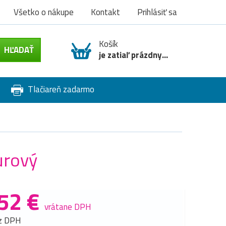
Všetko o nákupe
Kontakt
Prihlásiť sa
Košík
je zatiaľ prázdny...
Tlačiareň zadarmo
urový
52 €
vrátane DPH
z DPH