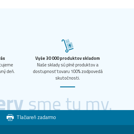
vás
Vyše 30 000 produktov skladom
ntujeme
Naše sklady sú plné produktov a
vný deň.
dostupnosť tovaru 100% zodpovedá
skutočnosti.
ery
sme tu my.
Tlačiareň zadarmo