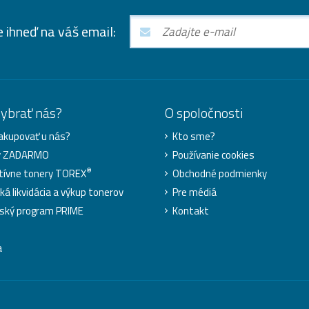
e ihneď na váš email:
vybrať nás?
O spoločnosti
akupovať u nás?
Kto sme?
y ZADARMO
Používanie cookies
®
tívne tonery TOREX
Obchodné podmienky
ká likvidácia a výkup tonerov
Pre médiá
ský program PRIME
Kontakt
a