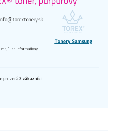
® toner, purpurový
 info@torextonery.sk
Tonery Samsung
 majú iba informatívny
ve prezerá
2 zákazníci