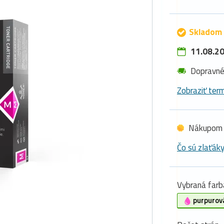
Skladom 
11.08.20
Dopravn
Zobraziť term
Nákupom 
Čo sú zlaťák
Vybraná farb
purpurov