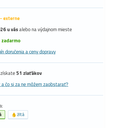
- externe
26 u vás
alebo na výdajnom mieste
é
zadarmo
ín doručenia a ceny dopravy
získate
51 zlaťákov
y a čo si za ne môžem zaobstarať?
a:
á
žltá