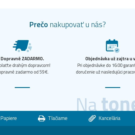
Prečo
nakupovať u nás?
Dopravné ZADARMO.
Objednávka už zajtra u 
plaťte drahým dopravcom!
Pri objednávke do 16:00 gara
opravné zadarmo od 59 €.
doručenie už nasledujúci praco
ton
Na
Papiere
Tlačiarne
Kancelária