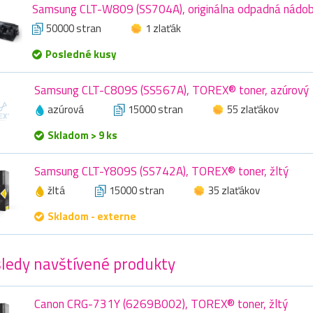
Samsung CLT-W809 (SS704A), originálna odpadná nádo
50000 stran
1 zlaťák
Posledné kusy
Samsung CLT-C809S (SS567A), TOREX® toner, azúrový
azúrová
15000 stran
55 zlaťákov
Skladom > 9 ks
Samsung CLT-Y809S (SS742A), TOREX® toner, žltý
žltá
15000 stran
35 zlaťákov
Skladom - externe
ledy navštívené produkty
Canon CRG-731Y (6269B002), TOREX® toner, žltý