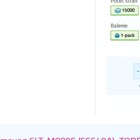
Počet strán:
15000
Balenie:
1-pack
-