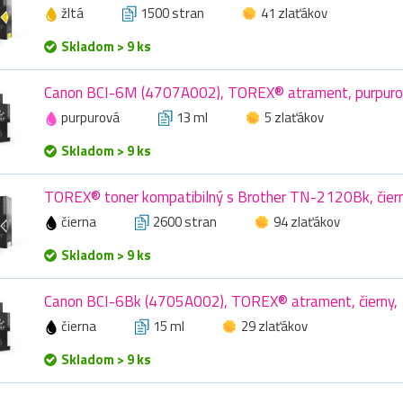
žltá
1500 stran
41 zlaťákov
Skladom > 9 ks
Canon BCI-6M (4707A002), TOREX® atrament, purpuro
purpurová
13 ml
5 zlaťákov
Skladom > 9 ks
TOREX® toner kompatibilný s Brother TN-2120Bk, čier
čierna
2600 stran
94 zlaťákov
Skladom > 9 ks
Canon BCI-6Bk (4705A002), TOREX® atrament, čierny, 
čierna
15 ml
29 zlaťákov
Skladom > 9 ks