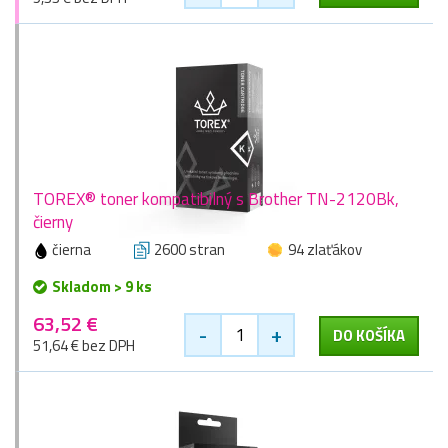
TOREX® toner kompatibilný s Brother TN-2120Bk,
čierny
čierna
2600 stran
94 zlaťákov
Skladom > 9 ks
63,52 €
-
+
DO KOŠÍKA
51,64 € bez DPH