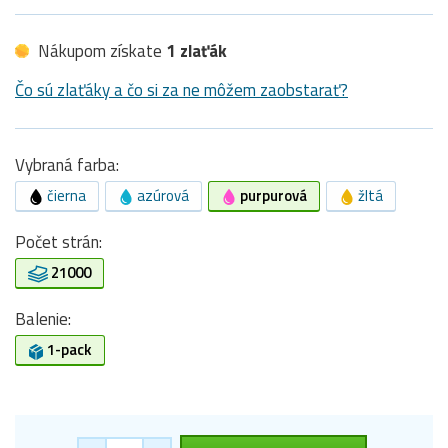
Nákupom získate
1 zlaťák
Čo sú zlaťáky a čo si za ne môžem zaobstarať?
Vybraná farba:
čierna
azúrová
purpurová
žltá
Počet strán:
21000
Balenie:
1-pack