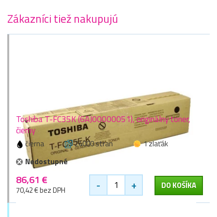
Zákazníci tiež nakupujú
Toshiba T-FC35K (6AJ00000051), originálny toner,
čierny
čierna
24000 stran
1 zlaťák
Nedostupné
86,61 €
-
+
DO KOŠÍKA
70,42 € bez DPH