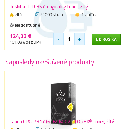
Toshiba T-FC35Y, originálny toner, žltý
žltá
21000 stran
1 zlaťák
Nedostupné
124,33 €
-
+
DO KOŠÍKA
101,08 € bez DPH
Naposledy navštívené produkty
Canon CRG-731Y (6269B002), TOREX® toner, žltý