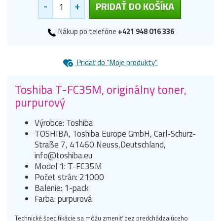
-
+
PRIDAŤ DO KOŠÍKA
Nákup po telefóne
+421 948 016 336
Pridať do “Moje produkty”
Toshiba T-FC35M, originálny toner,
purpurový
Výrobce: Toshiba
TOSHIBA, Toshiba Europe GmbH, Carl-Schurz-
Straße 7, 41460 Neuss,Deutschland,
info@toshiba.eu
Model 1: T-FC35M
Počet strán: 21000
Balenie: 1-pack
Farba: purpurová
Technické špecifikácie sa môžu zmeniť bez predchádzajúceho