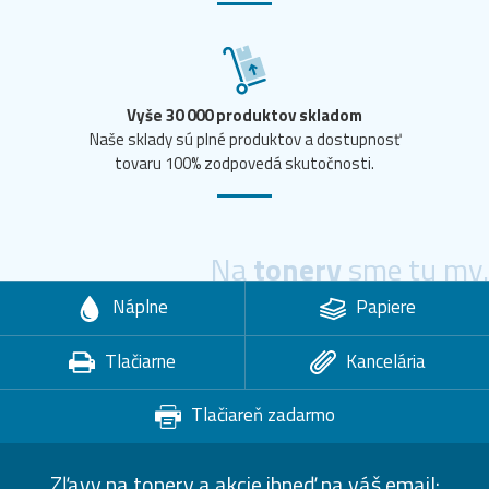
Vyše 30 000 produktov skladom
Naše sklady sú plné produktov a dostupnosť
tovaru 100% zodpovedá skutočnosti.
Na
tonery
sme tu my.
Náplne
Papiere
Tlačiarne
Kancelária
Tlačiareň zadarmo
Zľavy na tonery a akcie ihneď na váš email: