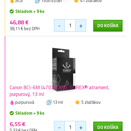
žltá
1500 stran
41 zlaťákov
Skladom > 9 ks
46,88 €
-
+
DO KOŠÍKA
38,11 € bez DPH
Canon BCI-6M (4707A002), TOREX® atrament,
purpurový, 13 ml
purpurová
13 ml
5 zlaťákov
Skladom > 9 ks
6,55 €
-
+
DO KOŠÍKA
5,33 € bez DPH