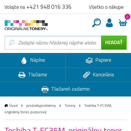
+421 948 016 336
Všetko o nákupe
Volajte na
0
Náplne
Papiere
Tlačiarne
Kancelária
Tlačiareň zadarmo
Úvod
produktyprotiskrny
Tonery
Toshiba T-FC35M,
originálny toner, purpurový
Toshiba T-FC35M, originálny toner,