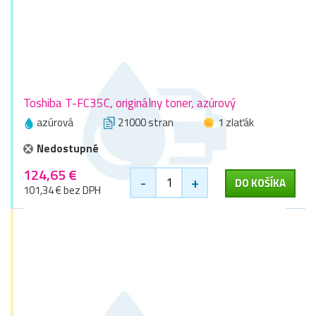
Toshiba T-FC35C, originálny toner, azúrový
azúrová
21000 stran
1 zlaťák
Nedostupné
124,65 €
-
+
DO KOŠÍKA
101,34 € bez DPH