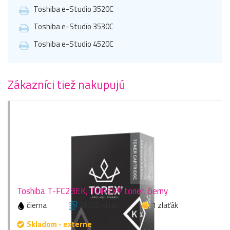
Toshiba e-Studio 3520C
Toshiba e-Studio 3530C
Toshiba e-Studio 4520C
Zákazníci tiež nakupujú
Toshiba T-FC28EK, TOREX® toner, čierny
čierna
29000 stran
1 zlaťák
Skladom - externe