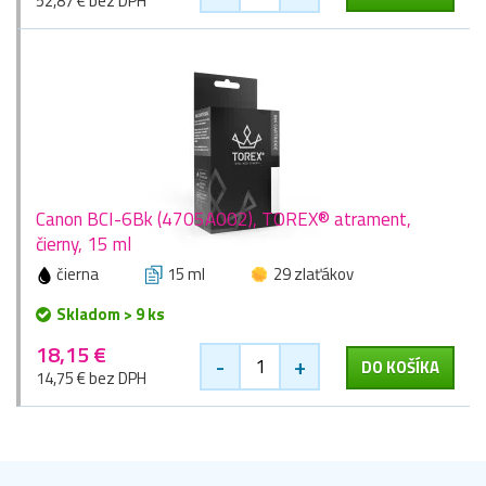
52,87 € bez DPH
Canon BCI-6Bk (4705A002), TOREX® atrament,
čierny, 15 ml
čierna
15 ml
29 zlaťákov
Skladom > 9 ks
18,15 €
-
+
DO KOŠÍKA
14,75 € bez DPH