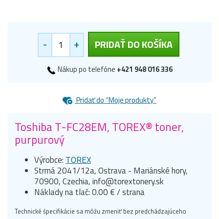
-
+
PRIDAŤ DO KOŠÍKA
Nákup po telefóne
+421 948 016 336
Pridať do “Moje produkty”
Toshiba T-FC28EM, TOREX® toner,
purpurový
Výrobce:
TOREX
Strmá 2041/12a, Ostrava - Mariánské hory,
70900, Czechia, info@torextonery.sk
Náklady na tlač: 0.00 € / strana
Technické špecifikácie sa môžu zmeniť bez predchádzajúceho