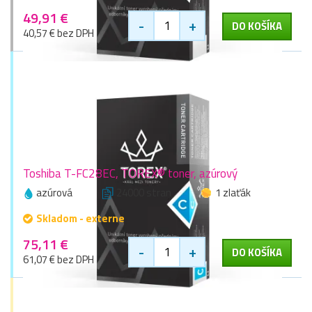
49,91 €
-
+
DO KOŠÍKA
40,57 € bez DPH
Toshiba T-FC28EC, TOREX® toner, azúrový
azúrová
24000 stran
1 zlaťák
Skladom - externe
75,11 €
-
+
DO KOŠÍKA
61,07 € bez DPH