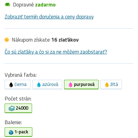
Dopravné
zadarmo
Zobraziť termín doručenia a ceny dopravy
Nákupom získate
16 zlaťákov
Čo sú zlaťáky a čo si za ne môžem zaobstarať?
Vybraná farba:
čierna
azúrová
purpurová
žltá
Počet strán:
24000
Balenie:
1-pack