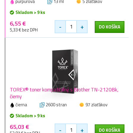
purpurová
13 ml
5 zlaťákov
Skladom > 9 ks
6,55 €
-
+
DO KOŠÍKA
5,33 € bez DPH
TOREX® toner kompatibilný s Brother TN-2120Bk,
čierny
čierna
2600 stran
97 zlaťákov
Skladom > 9 ks
65,03 €
-
+
DO KOŠÍKA