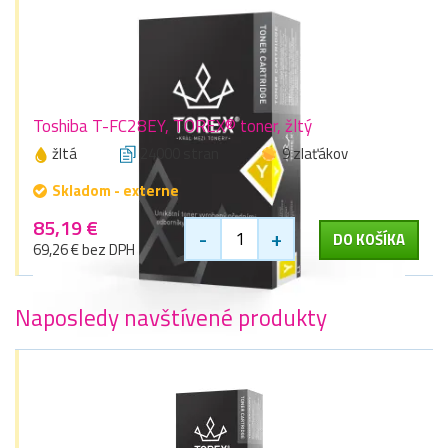
Toshiba T-FC28EY, TOREX® toner, žltý
žltá
24000 stran
9 zlaťákov
Skladom - externe
85,19 €
-
+
DO KOŠÍKA
69,26 € bez DPH
Naposledy navštívené produkty