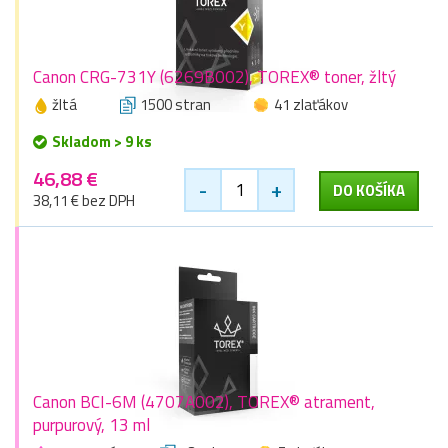
Canon CRG-731Y (6269B002), TOREX® toner, žltý
žltá
1500 stran
41 zlaťákov
Skladom > 9 ks
46,88 €
-
+
DO KOŠÍKA
38,11 € bez DPH
Canon BCI-6M (4707A002), TOREX® atrament,
purpurový, 13 ml