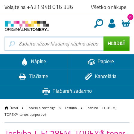
+421 948 016 336
Všetko o nákupe
Volajte na
0
Náplne
Papiere
Tlačiarne
Kancelária
Tlačiareň zadarmo
Úvod
Tonery a cartridge
Toshiba
Toshiba T-FC28EM,
TOREX® toner, purpurový
Toshiba T-FC28EM, TOREX® toner,