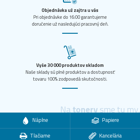
Objednávka už zajtra u vás
Pri objednávke do 16:00 garantujeme
doručenie už nasledujúci pracovný deň.
Vyše 30 000 produktov skladom
Naše sklady sú plné produktov a dostupnosť
tovaru 100% zodpovedá skutočnosti.
Na
tonery
sme tu my.
Náplne
Papiere
Tlačiarne
Kancelária