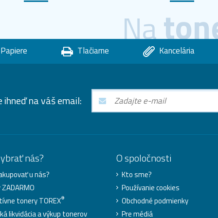
ton
Na
Papiere
Tlačiarne
Kancelária
e ihneď na váš email:
vybrať nás?
O spoločnosti
akupovať u nás?
Kto sme?
y ZADARMO
Používanie cookies
®
tívne tonery TOREX
Obchodné podmienky
ká likvidácia a výkup tonerov
Pre médiá