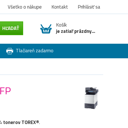
Všetko o nákupe
Kontakt
Prihlásiť sa
Košík
je zatiaľ prázdny...
Tlačiareň zadarmo
MFP
 4
tonerov TOREX®
.