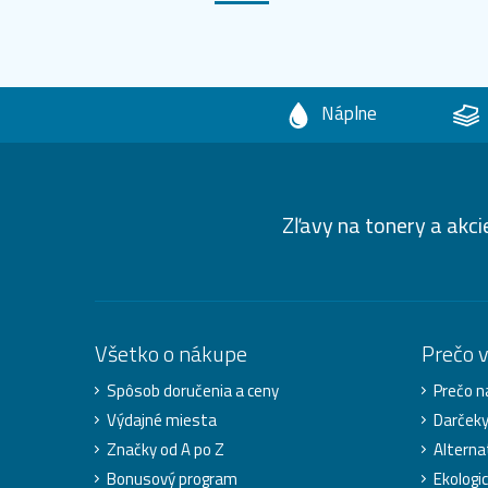
Náplne
Zľavy na tonery a akci
Všetko o nákupe
Prečo 
Spôsob doručenia a ceny
Prečo n
Výdajné miesta
Darček
Značky od A po Z
Alterna
Bonusový program
Ekologic