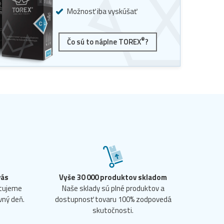
Možnosť iba vyskúšať
®
Čo sú to náplne TOREX
?
vás
Vyše 30 000 produktov skladom
ntujeme
Naše sklady sú plné produktov a
vný deň.
dostupnosť tovaru 100% zodpovedá
skutočnosti.