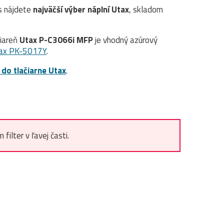
s nájdete
najväčší výber náplní Utax
, skladom
čiareň
Utax P-C3066i MFP
je vhodný azúrový
ax PK-5017Y
.
 do tlačiarne Utax
.
ilter v ľavej časti.