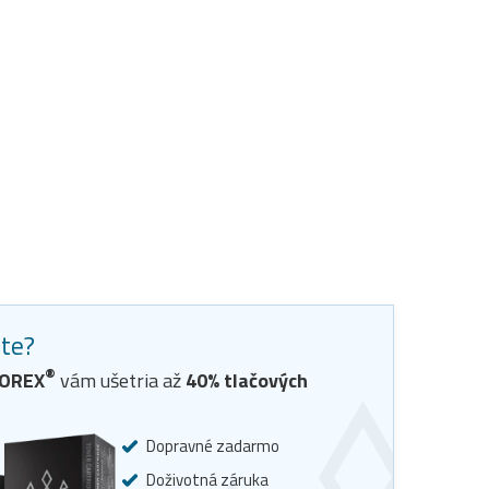
ste?
®
OREX
vám ušetria až
40
% tlačových
Dopravné zadarmo
Doživotná záruka