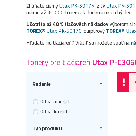
Zháňate čierny
Utax PK-5017K
, žltý
Utax PK-501
máme až 30 000 tonerov k dodaniu na druhý deň.
Ušetrite až 40 % tlačových nákladov
výberom alt
TOREX®
Utax PK-5017C
, purpurový
TOREX®
Uta
Hľadáte inú tlačiareň? Vrátiť sa môžete späť na
ná
Tonery pre tlačiareň
Utax P-C306
Radenie
Od najlacnejších
Od najdrahších
Typ produktu