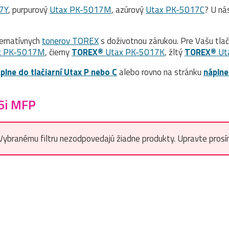
7Y
, purpurový
Utax PK-5017M
, azúrový
Utax PK-5017C
? U ná
ernatívnych
tonerov TOREX
s doživotnou zárukou. Pre Vašu tla
x PK-5017M
, čierny
TOREX®
Utax PK-5017K
, žltý
TOREX®
Ut
plne do tlačiarní Utax P nebo C
alebo rovno na stránku
náplne
6i MFP
Vybranému filtru nezodpovedajú žiadne produkty. Upravte prosím f