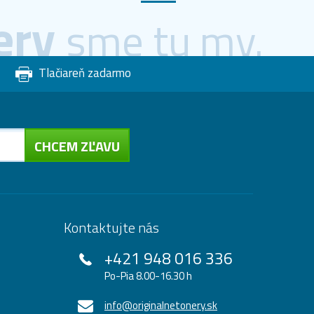
ery
sme tu my.
Tlačiareň zadarmo
CHCEM ZĽAVU
Kontaktujte nás
+421 948 016 336
Po-Pia 8.00-16.30 h
info@originalnetonery.sk