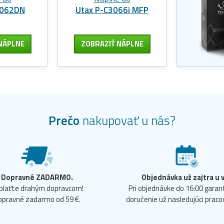
3062DN
Utax P-C3066i MFP
NÁPLNE
ZOBRAZIŤ NÁPLNE
Prečo
nakupovať u nás?
Dopravné ZADARMO.
Objednávka už zajtra u 
plaťte drahým dopravcom!
Pri objednávke do 16:00 gara
opravné zadarmo od 59 €.
doručenie už nasledujúci praco