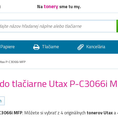
tonery
Na
sme tu my.
)
Papiere
Tlačiarne
Kancelária
tax P-C3066i MFP
 do tlačiarne Utax P-C3066i 
ch
C3066i MFP
. Môžete si vybrať z 4 originálnych
tonerov
Utax
a