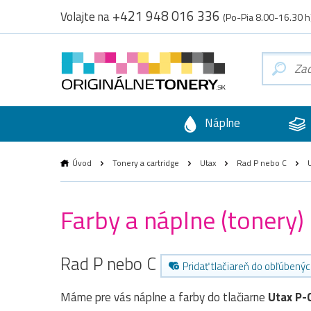
+421 948 016 336
Volajte na
(Po-Pia 8.00-16.30 h
Náplne
Úvod
Tonery a cartridge
Utax
Rad P nebo C
U
Farby a náplne (tonery)
Rad P nebo C
Pridať tlačiareň do obľúbený
Máme pre vás náplne a farby do tlačiarne
Utax P-