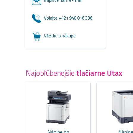
Napíšte nám e-mail
Volajte +421 948 016 336
Všetko o nákupe
Najobľúbenejšie
tlačiarne Utax
Náplne do
Náplne