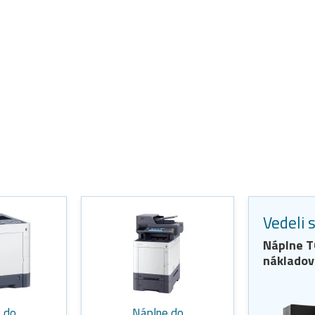
Vedeli 
Náplne
T
nákladov
 do
Náplne do