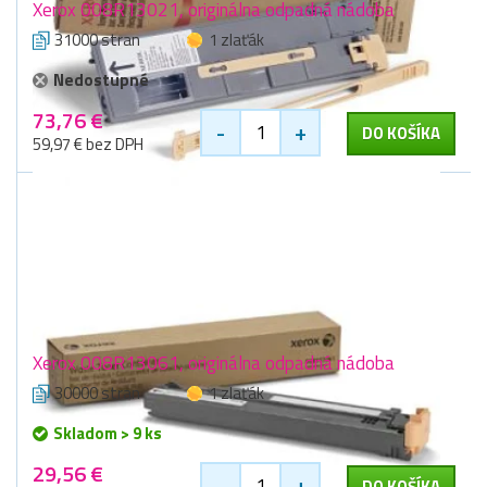
Xerox 008R13021, originálna odpadná nádoba
31000 stran
1 zlaťák
Nedostupné
73,76 €
-
+
DO KOŠÍKA
59,97 € bez DPH
Xerox 008R13061, originálna odpadná nádoba
30000 stran
1 zlaťák
Skladom > 9 ks
29,56 €
-
+
DO KOŠÍKA