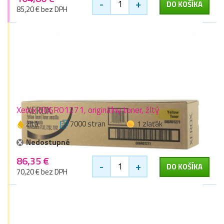
-
+
DO KOŠÍKA
85,20 € bez DPH
Xerox 006R01271, originálny toner, žltý
žltá
7000 stran
1 zlaťák
Nedostupné
86,35 €
-
+
DO KOŠÍKA
70,20 € bez DPH