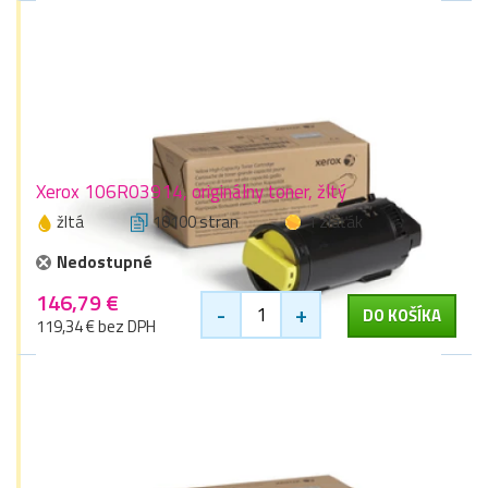
Xerox 106R03914, originálny toner, žltý
žltá
10100 stran
1 zlaťák
Nedostupné
146,79 €
-
+
DO KOŠÍKA
119,34 € bez DPH