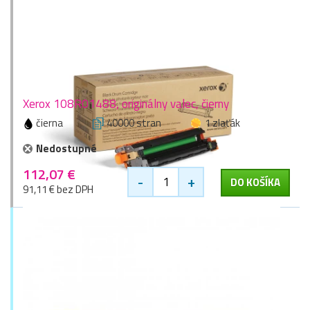
Xerox 108R01488, originálny valec, čierny
čierna
40000 stran
1 zlaťák
Nedostupné
112,07 €
-
+
DO KOŠÍKA
91,11 € bez DPH