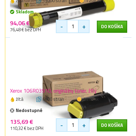
žltá
15000 stran
1 zlaťák
Skladom
94,06 €
-
+
DO KOŠÍKA
76,48 € bez DPH
Xerox 106R03910, originálny toner, žltý
žltá
6000 stran
1 zlaťák
Nedostupné
135,69 €
-
+
DO KOŠÍKA
110,32 € bez DPH