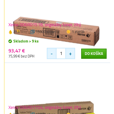
Xerox 006R01518, originálny toner, žltý
žltá
15000 stran
1 zlaťák
Skladom > 9 ks
93,47 €
-
+
DO KOŠÍKA
75,99 € bez DPH
Xerox 006R01704, originálny toner, žltý