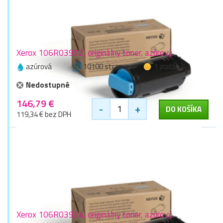
Xerox 106R03912, originálny toner, azúrový
azúrová
10100 stran
1 zlaťák
Nedostupné
146,79 €
-
+
DO KOŠÍKA
119,34 € bez DPH
Xerox 106R03924, originálny toner, azúrový