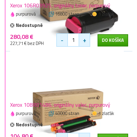
Xerox 106R03925, originálny toner, purpurový
purpurová
16800 stran
1 zlaťák
Nedostupné
280,08 €
-
+
DO KOŠÍKA
227,71 € bez DPH
Xerox 108R01486, originálny valec, purpurový
purpurová
40000 stran
1 zlaťák
Nedostupné
104,80 €