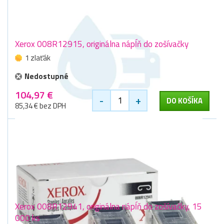
Xerox 008R12915, originálna nápĺň do zošívačky
1 zlaťák
Nedostupné
104,97 €
-
+
DO KOŠÍKA
85,34 € bez DPH
Xerox 008R12941, originálna nápĺň do zošívačky, 15
000 ks