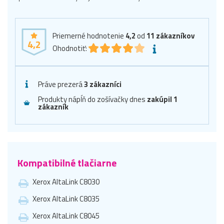
Priemerné hodnotenie
4,2
od
11
zákazníkov
4,2
Ohodnotiť:
Práve prezerá
3 zákazníci
Produkty nápĺň do zošívačky dnes
zakúpil 1
zákazník
Kompatibilné tlačiarne
Xerox AltaLink C8030
Xerox AltaLink C8035
Xerox AltaLink C8045