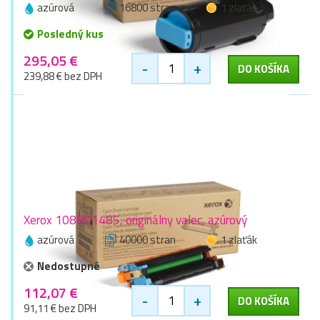
azúrová
16800 stran
1 zlaťák
Posledný kus
295,05 €
-
+
DO KOŠÍKA
239,88 € bez DPH
Xerox 108R01485, originálny valec, azúrový
azúrová
40000 stran
1 zlaťák
Nedostupné
112,07 €
-
+
DO KOŠÍKA
91,11 € bez DPH