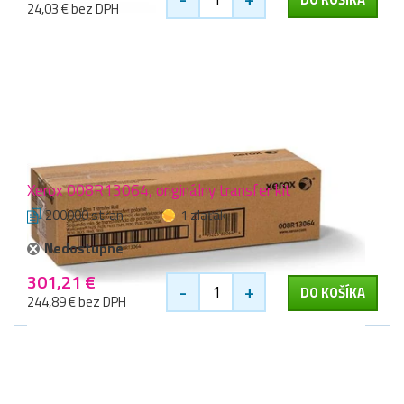
24,03 € bez DPH
Xerox 008R13064, originálny transfer kit
200000 stran
1 zlaťák
Nedostupné
301,21 €
-
+
DO KOŠÍKA
244,89 € bez DPH