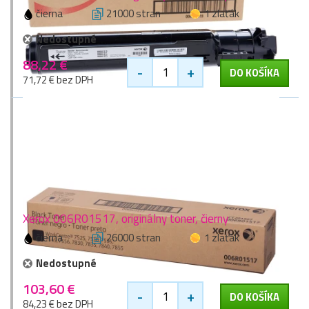
čierna
21000 stran
1 zlaťák
Nedostupné
88,22 €
-
+
DO KOŠÍKA
71,72 € bez DPH
Xerox 006R01517, originálny toner, čierny
čierna
26000 stran
1 zlaťák
Nedostupné
103,60 €
-
+
DO KOŠÍKA
84,23 € bez DPH