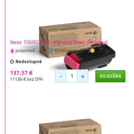
Xerox 106R03913, originálny toner, purpurový
purpurová
10100 stran
1 zlaťák
Nedostupné
137,57 €
-
+
DO KOŠÍKA
111,84 € bez DPH