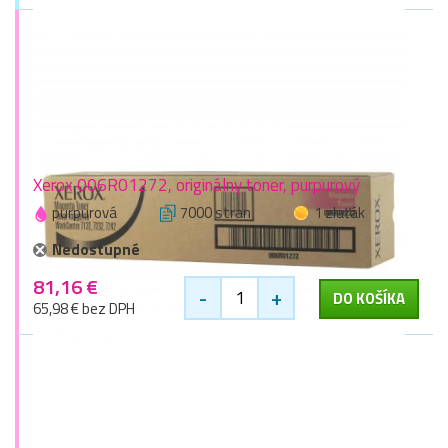
Xerox 006R01272, originálny toner, purpurový
purpurová
7000 stran
1 zlaťák
Nedostupné
81,16 €
-
+
DO KOŠÍKA
65,98 € bez DPH