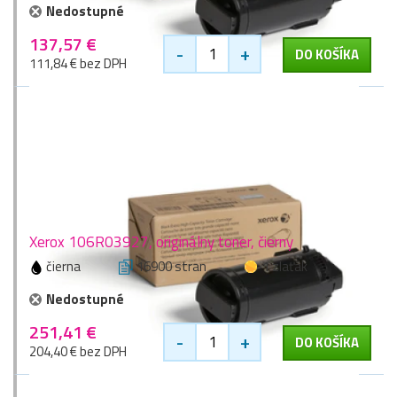
Nedostupné
137,57 €
-
+
DO KOŠÍKA
111,84 € bez DPH
Xerox 106R03927, originálny toner, čierny
čierna
16900 stran
1 zlaťák
Nedostupné
251,41 €
-
+
DO KOŠÍKA
204,40 € bez DPH