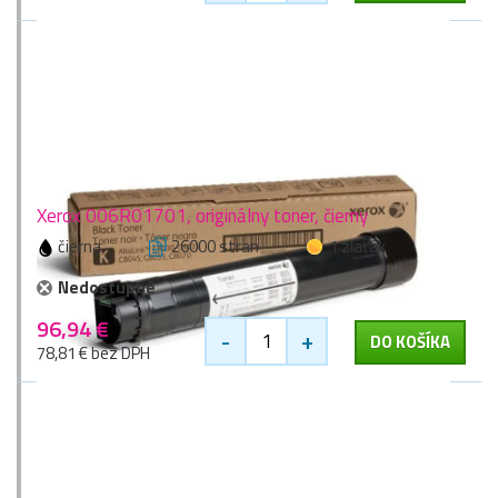
Xerox 006R01701, originálny toner, čierny
čierna
26000 stran
1 zlaťák
Nedostupné
96,94 €
-
+
DO KOŠÍKA
78,81 € bez DPH