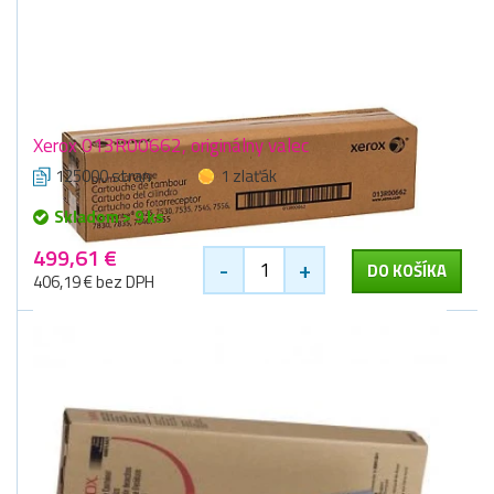
Xerox 013R00662, originálny valec
125000 stran
1 zlaťák
Skladom > 9 ks
499,61 €
-
+
DO KOŠÍKA
406,19 € bez DPH