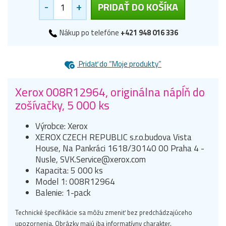
-
+
PRIDAŤ DO KOŠÍKA
Nákup po telefóne
+421 948 016 336
Pridať do “Moje produkty”
Xerox 008R12964, originálna nápĺň do
zošívačky, 5 000 ks
Výrobce: Xerox
XEROX CZECH REPUBLIC s.r.o.budova Vista
House, Na Pankráci 1618/30140 00 Praha 4 -
Nusle, SVK.Service@xerox.com
Kapacita: 5 000 ks
Model 1: 008R12964
Balenie: 1-pack
Technické špecifikácie sa môžu zmeniť bez predchádzajúceho
upozornenia. Obrázky majú iba informatívny charakter.