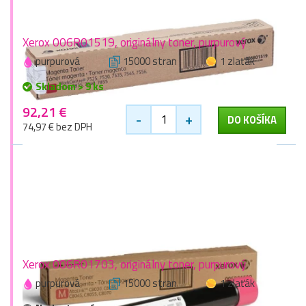
Xerox 006R01519, originálny toner, purpurový
purpurová
15000 stran
1 zlaťák
Skladom > 9 ks
92,21 €
-
+
DO KOŠÍKA
74,97 € bez DPH
Xerox 006R01703, originálny toner, purpurový
purpurová
15000 stran
1 zlaťák