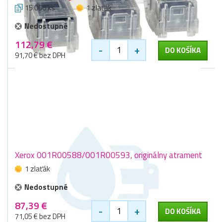
15 000 ks
1 zlaťák
Nedostupné
112,79 €
-
+
DO KOŠÍKA
91,70 € bez DPH
Xerox 001R00588/001R00593, originálny atrament
1 zlaťák
Nedostupné
87,39 €
-
+
DO KOŠÍKA
71,05 € bez DPH