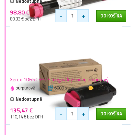
Nedostupné
98,80 €
-
+
DO KOŠÍKA
80,33 € bez DPH
Xerox 106R03909, originálny toner, purpurový
purpurová
6000 stran
1 zlaťák
Nedostupné
135,47 €
-
+
DO KOŠÍKA
110,14 € bez DPH