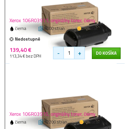
Xerox 106R03911, originálny toner, čierny
čierna
6000 stran
1 zlaťák
Nedostupné
139,40 €
-
+
DO KOŠÍKA
113,34 € bez DPH
Xerox 106R03915, originálny toner, čierny
čierna
12200 stran
1 zlaťák