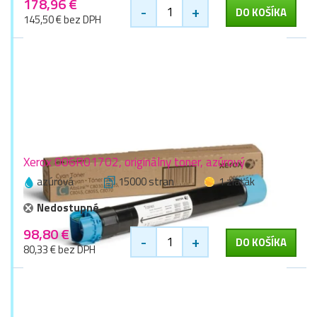
178,96 €
-
+
DO KOŠÍKA
145,50 € bez DPH
Xerox 006R01702, originálny toner, azúrový
azúrová
15000 stran
1 zlaťák
Nedostupné
98,80 €
-
+
DO KOŠÍKA
80,33 € bez DPH