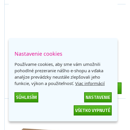
Nastavenie cookies
Xerox 008R13023, originálna zapekacia jednotka
150000 stran
1 zlaťák
Používame cookies, aby sme vám umožnili
pohodlné prezeranie nášho e-shopu a vďaka
Nedostupné
analýze prevádzky neustále zlepšovali jeho
524,27 €
funkcie, výkon a použiteľnosť.
Viac informácií
-
+
DO KOŠÍKA
426,23 € bez DPH
SÚHLASÍM
NASTAVENIE
VŠETKO VYPNUTÉ