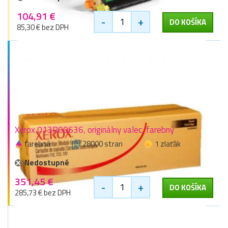
104,91 €
-
+
DO KOŠÍKA
85,30 € bez DPH
Xerox 013R00636, originálny valec, farebný
farebná
28000 stran
1 zlaťák
Nedostupné
351,45 €
-
+
DO KOŠÍKA
285,73 € bez DPH