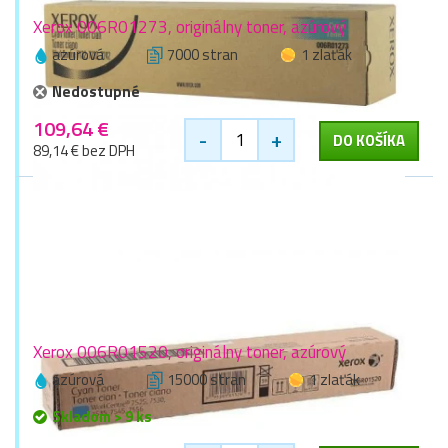
Xerox 006R01273, originálny toner, azúrový
azúrová
7000 stran
1 zlaťák
Nedostupné
109,64 €
-
+
DO KOŠÍKA
89,14 € bez DPH
Xerox 006R01520, originálny toner, azúrový
azúrová
15000 stran
1 zlaťák
Skladom > 9 ks