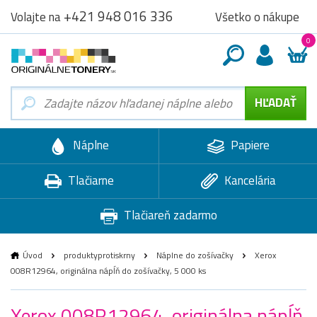
+421 948 016 336
Všetko o nákupe
Volajte na
0
Náplne
Papiere
Tlačiarne
Kancelária
Tlačiareň zadarmo
Úvod
produktyprotiskrny
Náplne do zošívačky
Xerox
008R12964, originálna nápĺň do zošívačky, 5 000 ks
Xerox 008R12964, originálna nápĺň