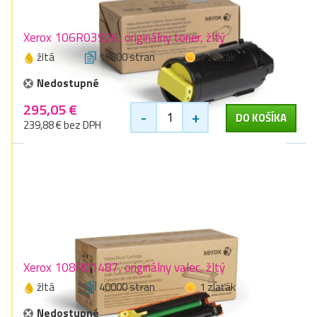
Xerox 106R03926, originálny toner, žltý
žltá
16800 stran
1 zlaťák
Nedostupné
295,05 €
-
+
DO KOŠÍKA
239,88 € bez DPH
Xerox 108R01487, originálny valec, žltý
žltá
40000 stran
1 zlaťák
Nedostupné