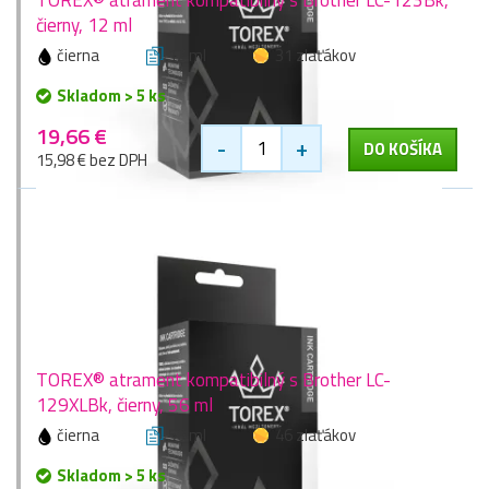
čierny, 12 ml
čierna
12 ml
31 zlaťákov
Skladom > 5 ks
19,66 €
-
+
DO KOŠÍKA
15,98 € bez DPH
TOREX® atrament kompatibilný s Brother LC-
129XLBk, čierny, 56 ml
čierna
56 ml
46 zlaťákov
Skladom > 5 ks