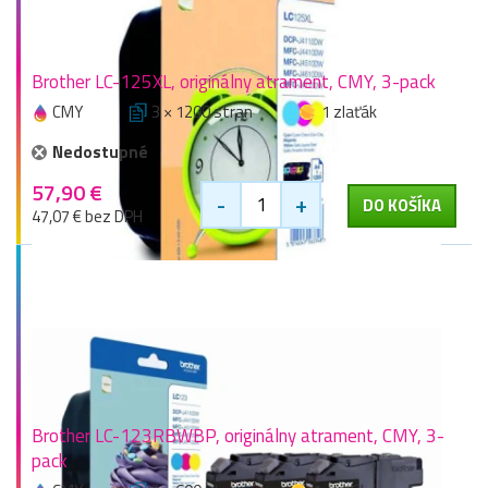
Brother LC-125XL, originálny atrament, CMY, 3-pack
CMY
3 × 1200 stran
1 zlaťák
Nedostupné
57,90 €
-
+
DO KOŠÍKA
47,07 € bez DPH
Brother LC-123RBWBP, originálny atrament, CMY, 3-
pack