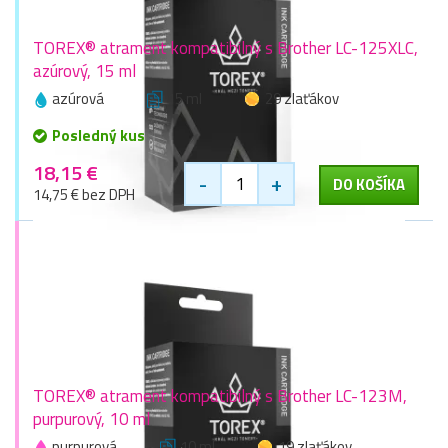
TOREX® atrament kompatibilný s Brother LC-125XLC,
azúrový, 15 ml
azúrová
15 ml
29 zlaťákov
Posledný kus
18,15 €
-
+
DO KOŠÍKA
14,75 € bez DPH
TOREX® atrament kompatibilný s Brother LC-123M,
purpurový, 10 ml
purpurová
10 ml
19 zlaťákov