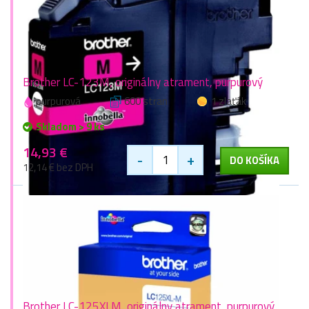
Brother LC-123M, originálny atrament, purpurový
purpurová
600 stran
1 zlaťák
Skladom > 9 ks
14,93 €
-
+
DO KOŠÍKA
12,14 € bez DPH
Brother LC-125XLM, originálny atrament, purpurový