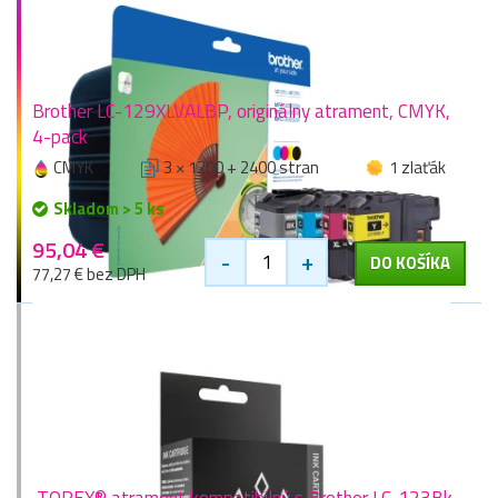
Brother LC-129XLVALBP, originálny atrament, CMYK,
4-pack
CMYK
3 × 1200 + 2400 stran
1 zlaťák
Skladom > 5 ks
95,04 €
-
+
DO KOŠÍKA
77,27 € bez DPH
TOREX® atrament kompatibilný s Brother LC-123Bk,