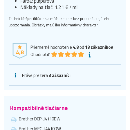
Farba: purpurová
Náklady na tlač: 1.21 € / ml
Technické špecifikácie sa môžu zmeniť bez predchádzajúceho
upozornenia. Obrázky majú iba informatívny charakter.
Priemerné hodnotenie
4,8
od
18
zákazníkov
4,8
Ohodnotiť:
Práve prezerá
3 zákazníci
Kompatibilné tlačiarne
Brother DCP-J4110DW
Brother MFC-J4410DW