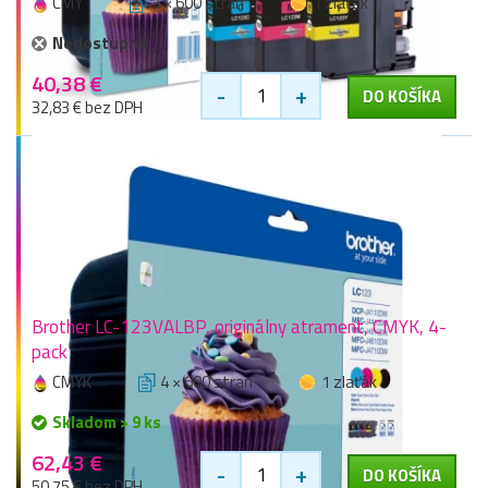
CMY
3 × 600 stran
1 zlaťák
Nedostupné
40,38 €
-
+
DO KOŠÍKA
32,83 € bez DPH
Brother LC-123VALBP, originálny atrament, CMYK, 4-
pack
CMYK
4 × 600 stran
1 zlaťák
Skladom > 9 ks
62,43 €
-
+
DO KOŠÍKA
50,75 € bez DPH