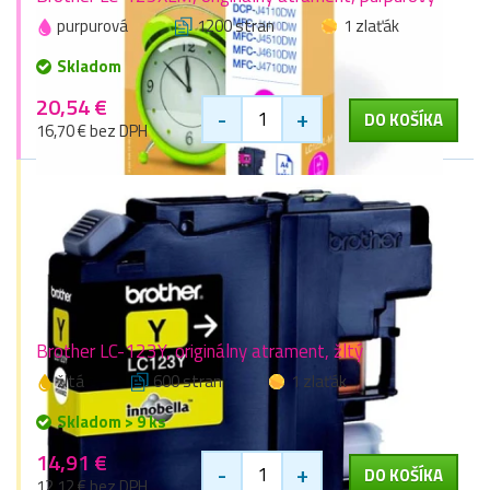
purpurová
1200 stran
1 zlaťák
Skladom
20,54 €
-
+
DO KOŠÍKA
16,70 € bez DPH
Brother LC-123Y, originálny atrament, žltý
žltá
600 stran
1 zlaťák
Skladom > 9 ks
14,91 €
-
+
DO KOŠÍKA
12,12 € bez DPH