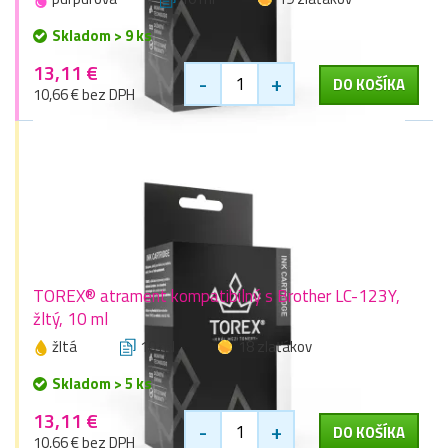
Skladom > 9 ks
13,11 €
-
+
DO KOŠÍKA
10,66 € bez DPH
TOREX® atrament kompatibilný s Brother LC-123Y,
žltý, 10 ml
žltá
10 ml
18 zlaťákov
Skladom > 5 ks
13,11 €
-
+
DO KOŠÍKA
10,66 € bez DPH