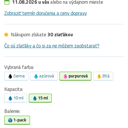
11.08.2026 u vás
alebo na výdajnom mieste
Zobraziť termín doručenia a ceny dopravy
Nákupom získate
30 zlaťákov
Čo sú zlaťáky a čo si za ne môžem zaobstarať?
Vybraná farba:
čierna
azúrová
purpurová
žltá
Kapacita:
10 ml
15 ml
Balenie:
1-pack