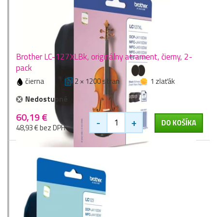
Brother LC-127XLBk, originálny atrament, čierny, 2-
pack
čierna
2 × 1200 stran
1 zlaťák
Nedostupné
60,19 €
-
+
DO KOŠÍKA
48,93 € bez DPH