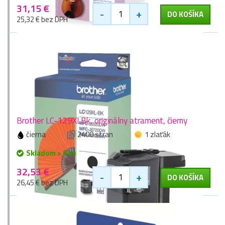
31,15 €
-
+
DO KOŠÍKA
25,32 € bez DPH
Brother LC-129XLBk, originálny atrament, čierny
čierna
2400 stran
1 zlaťák
Skladom > 9 ks
32,53 €
-
+
DO KOŠÍKA
26,45 € bez DPH