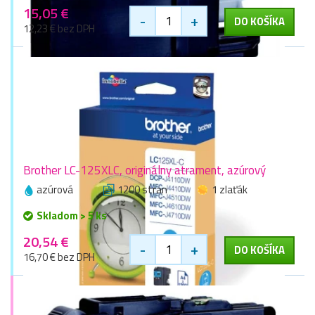
15,05 €
-
+
DO KOŠÍKA
12,23 € bez DPH
Brother LC-125XLC, originálny atrament, azúrový
azúrová
1200 stran
1 zlaťák
Skladom > 5 ks
20,54 €
-
+
DO KOŠÍKA
16,70 € bez DPH