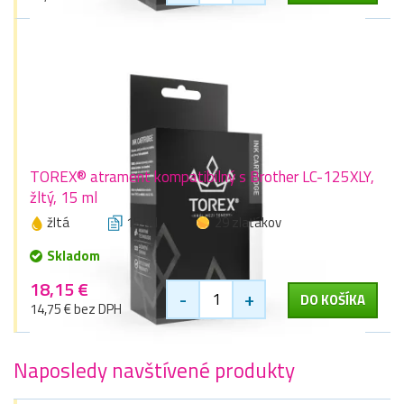
TOREX® atrament kompatibilný s Brother LC-125XLY,
žltý, 15 ml
žltá
15 ml
29 zlaťákov
Skladom
18,15 €
-
+
DO KOŠÍKA
14,75 € bez DPH
Naposledy navštívené produkty