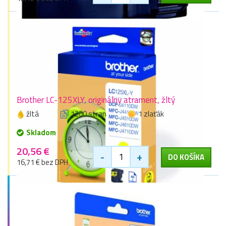
Brother LC-125XLY, originálny atrament, žltý
žltá
1200 stran
1 zlaťák
Skladom
20,56 €
-
+
DO KOŠÍKA
16,71 € bez DPH