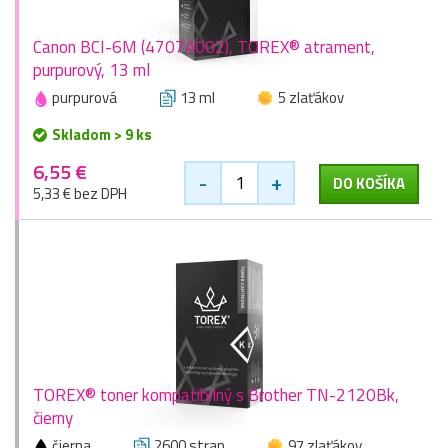
Canon BCI-6M (4707A002), TOREX® atrament,
purpurový, 13 ml
purpurová
13 ml
5 zlaťákov
Skladom > 9 ks
6,55 €
-
+
DO KOŠÍKA
5,33 € bez DPH
TOREX® toner kompatibilný s Brother TN-2120Bk,
čierny
čierna
2600 stran
97 zlaťákov