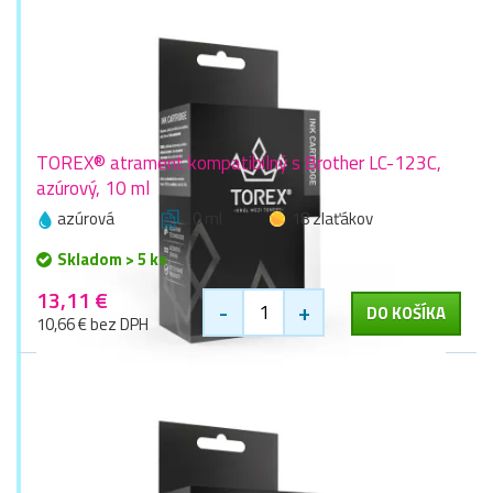
TOREX® atrament kompatibilný s Brother LC-123C,
azúrový, 10 ml
azúrová
10 ml
18 zlaťákov
Skladom > 5 ks
13,11 €
-
+
DO KOŠÍKA
10,66 € bez DPH