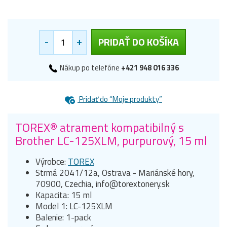
-
+
PRIDAŤ DO KOŠÍKA
Nákup po telefóne
+421 948 016 336
Pridať do “Moje produkty”
TOREX® atrament kompatibilný s
Brother LC-125XLM, purpurový, 15 ml
Výrobce:
TOREX
Strmá 2041/12a, Ostrava - Mariánské hory,
70900, Czechia, info@torextonery.sk
Kapacita: 15 ml
Model 1: LC-125XLM
Balenie: 1-pack