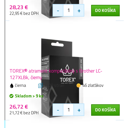
28,23 €
-
+
DO KOŠÍKA
22,95 € bez DPH
TOREX® atrament kompatibilný s Brother LC-
127XLBk, čierny
čierna
1200 stran
46 zlaťákov
Skladom > 9 ks
26,72 €
-
+
DO KOŠÍKA
21,72 € bez DPH