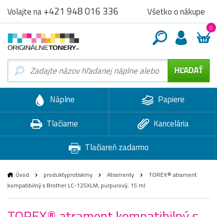
+421 948 016 336
Všetko o nákupe
Volajte na
0
Náplne
Papiere
Tlačiarne
Kancelária
Tlačiareň zadarmo
Úvod
produktyprotiskrny
Atramenty
TOREX® atrament
kompatibilný s Brother LC-125XLM, purpurový, 15 ml
TOREX® atrament kompatibilný s