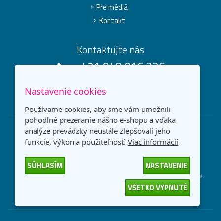
Pre médiá
Kontakt
Kontaktujte nás
+421 948 016 336
Po-Pia 8.00-16.30 h
Nastavenie cookies
info@originalnetonery.sk
Používame cookies, aby sme vám umožnili
pohodlné prezeranie nášho e-shopu a vďaka
analýze prevádzky neustále zlepšovali jeho
funkcie, výkon a použiteľnosť.
Viac informácií
MOŽNOSTI PLATBY
SÚHLASÍM
NASTAVENIE
DOPRAVNÉ METÓDY
VŠETKO VYPNUTÉ