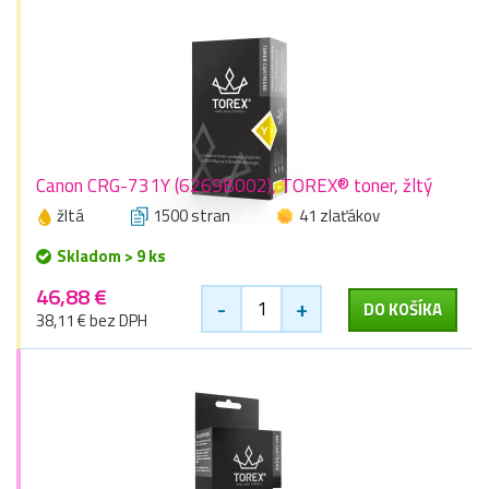
Canon CRG-731Y (6269B002), TOREX® toner, žltý
žltá
1500 stran
41 zlaťákov
Skladom > 9 ks
46,88 €
-
+
DO KOŠÍKA
38,11 € bez DPH