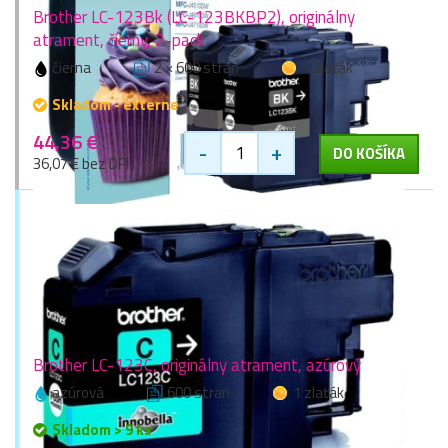
Brother LC-123Bk (LC-123BKBP2), originálny
atrament, čierny, 2-pack
čierna
2 × 600 stran
1 zlaťák
Skladom - externe
44,36 €
-
+
DO KOŠÍKA
36,07 € bez DPH
Brother LC-123C, originálny atrament, azúrový
azúrová
600 stran
1 zlaťák
Skladom > 9 ks