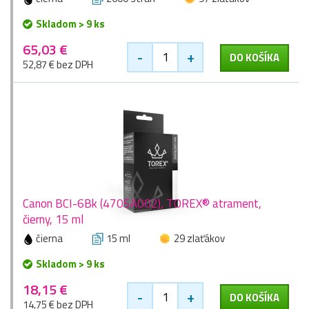
Skladom > 9 ks
65,03 €
-
+
DO KOŠÍKA
52,87 € bez DPH
Canon BCI-6Bk (4705A002), TOREX® atrament,
čierny, 15 ml
čierna
15 ml
29 zlaťákov
Skladom > 9 ks
18,15 €
-
+
DO KOŠÍKA
14,75 € bez DPH