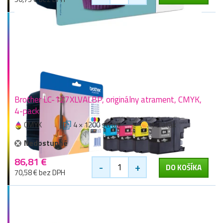
Brother LC-127XLVALBP, originálny atrament, CMYK,
4-pack
CMYK
4 × 1200 stran
1 zlaťák
Nedostupné
86,81 €
-
+
DO KOŠÍKA
70,58 € bez DPH