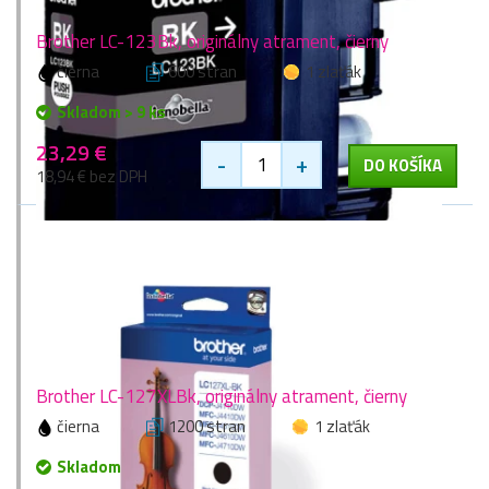
Brother LC-123Bk, originálny atrament, čierny
čierna
600 stran
1 zlaťák
Skladom > 9 ks
23,29 €
-
+
DO KOŠÍKA
18,94 € bez DPH
Brother LC-127XLBk, originálny atrament, čierny
čierna
1200 stran
1 zlaťák
Skladom