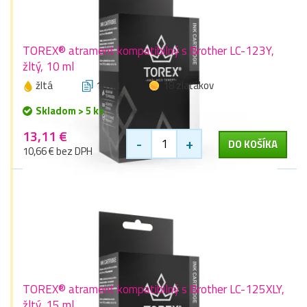
TOREX® atrament kompatibilný s Brother LC-123Y,
žltý, 10 ml
žltá
10 ml
18 zlaťákov
Skladom > 5 ks
13,11 €
-
+
DO KOŠÍKA
10,66 € bez DPH
TOREX® atrament kompatibilný s Brother LC-125XLY,
žltý, 15 ml