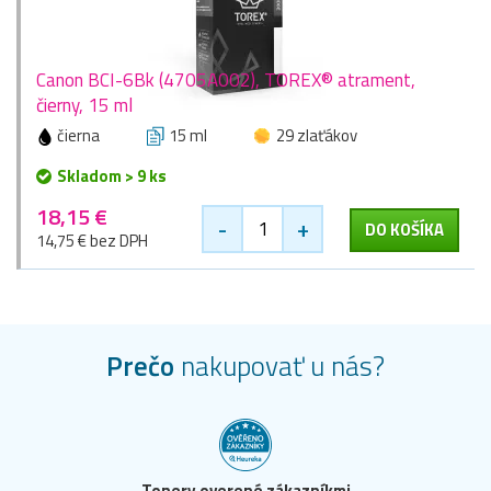
Canon BCI-6Bk (4705A002), TOREX® atrament,
čierny, 15 ml
čierna
15 ml
29 zlaťákov
Skladom > 9 ks
18,15 €
-
+
DO KOŠÍKA
14,75 € bez DPH
Prečo
nakupovať u nás?
Tonery overené zákazníkmi