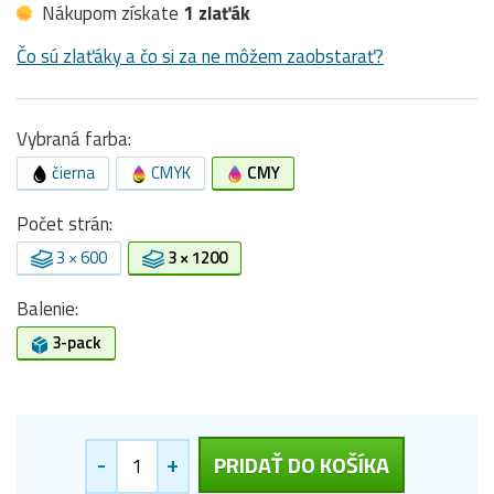
Nákupom získate
1 zlaťák
Čo sú zlaťáky a čo si za ne môžem zaobstarať?
Vybraná farba:
čierna
CMYK
CMY
Počet strán:
3 × 600
3 × 1200
Balenie:
3-pack
-
+
PRIDAŤ DO KOŠÍKA