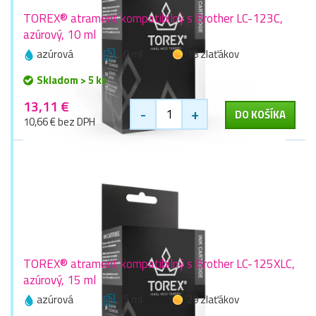
TOREX® atrament kompatibilný s Brother LC-123C,
azúrový, 10 ml
azúrová
10 ml
18 zlaťákov
Skladom > 5 ks
13,11 €
-
+
DO KOŠÍKA
10,66 € bez DPH
TOREX® atrament kompatibilný s Brother LC-125XLC,
azúrový, 15 ml
azúrová
15 ml
29 zlaťákov