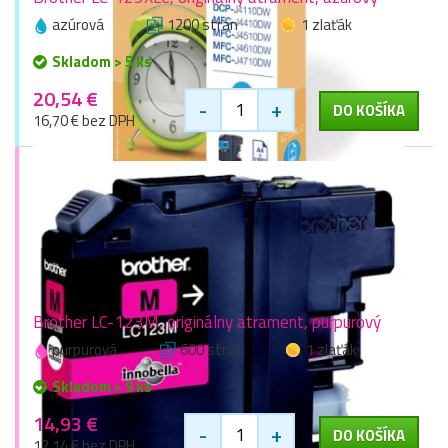
azúrová
1200 stran
1 zlaťák
Skladom > 5 ks
20,54 €
-
+
DO KOŠÍKA
16,70 € bez DPH
Brother LC-123M, originálny atrament, purpurový
purpurová
600 stran
1 zlaťák
Skladom > 9 ks
14,93 €
-
+
DO KOŠÍKA
12,14 € bez DPH