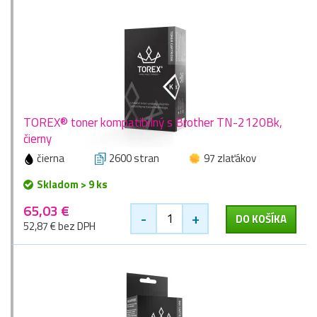
TOREX® toner kompatibilný s Brother TN-2120Bk,
čierny
čierna
2600 stran
97 zlaťákov
Skladom > 9 ks
65,03 €
-
+
DO KOŠÍKA
52,87 € bez DPH