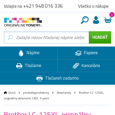
+421 948 016 336
Všetko o nákupe
Volajte na
0
Náplne
Papiere
Tlačiarne
Kancelária
Tlačiareň zadarmo
Úvod
produktyprotiskrny
Atramenty
Brother LC-125XL,
originálny atrament, CMY, 3-pack
Brother LC-125XL, originálny