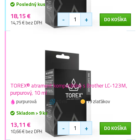
Posledný kus
18,15 €
-
+
DO KOŠÍKA
14,75 € bez DPH
TOREX® atrament kompatibilný s Brother LC-123M,
purpurový, 10 ml
purpurová
10 ml
19 zlaťákov
Skladom > 9 ks
13,11 €
-
+
DO KOŠÍKA
10,66 € bez DPH