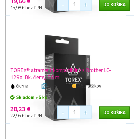
19,66 €
-
+
DO KOŠÍKA
15,98 € bez DPH
TOREX® atrament kompatibilný s Brother LC-
129XLBk, čierny, 56 ml
čierna
56 ml
46 zlaťákov
Skladom > 5 ks
28,23 €
-
+
DO KOŠÍKA
22,95 € bez DPH