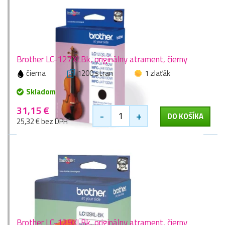
Brother LC-127XLBk, originálny atrament, čierny
čierna
1200 stran
1 zlaťák
Skladom
31,15 €
-
+
DO KOŠÍKA
25,32 € bez DPH
Brother LC-129XLBk, originálny atrament, čierny