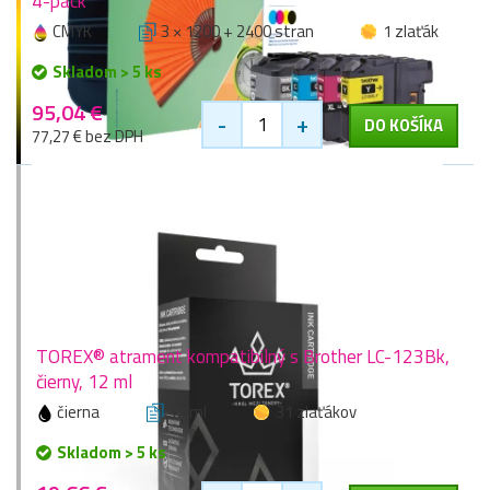
4-pack
CMYK
3 × 1200 + 2400 stran
1 zlaťák
Skladom > 5 ks
95,04 €
-
+
DO KOŠÍKA
77,27 € bez DPH
TOREX® atrament kompatibilný s Brother LC-123Bk,
čierny, 12 ml
čierna
12 ml
31 zlaťákov
Skladom > 5 ks