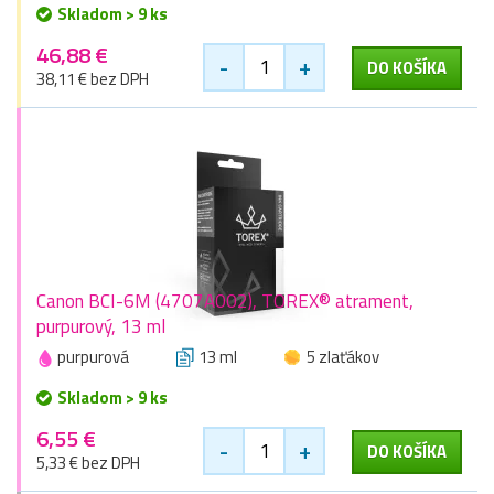
Skladom > 9 ks
46,88 €
-
+
DO KOŠÍKA
38,11 € bez DPH
Canon BCI-6M (4707A002), TOREX® atrament,
purpurový, 13 ml
purpurová
13 ml
5 zlaťákov
Skladom > 9 ks
6,55 €
-
+
DO KOŠÍKA
5,33 € bez DPH