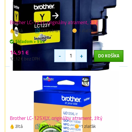
Brother LC-123Y, originálny atrament, žltý
žltá
600 stran
1 zlaťák
Skladom > 9 ks
14,91 €
-
+
DO KOŠÍKA
12,12 € bez DPH
Brother LC-125XLY, originálny atrament, žltý
žltá
1200 stran
1 zlaťák