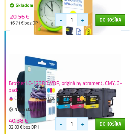
Skladom
20,56 €
-
+
DO KOŠÍKA
16,71 € bez DPH
Brother LC-123RBWBP, originálny atrament, CMY, 3-
pack
CMY
3 × 600 stran
1 zlaťák
Nedostupné
40,38 €
-
+
DO KOŠÍKA
32,83 € bez DPH