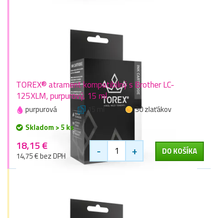
TOREX® atrament kompatibilný s Brother LC-
125XLM, purpurový, 15 ml
purpurová
15 ml
30 zlaťákov
Skladom > 5 ks
18,15 €
-
+
DO KOŠÍKA
14,75 € bez DPH