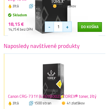
žltá
15 ml
29 zlaťákov
Skladom
18,15 €
-
+
DO KOŠÍKA
14,75 € bez DPH
Naposledy navštívené produkty
Canon CRG-731Y (6269B002), TOREX® toner, žltý
žltá
1500 stran
41 zlaťákov