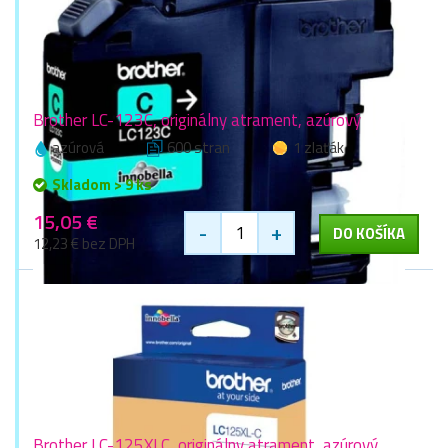
Brother LC-123C, originálny atrament, azúrový
azúrová
600 stran
1 zlaťák
Skladom > 9 ks
15,05 €
-
+
DO KOŠÍKA
12,23 € bez DPH
Brother LC-125XLC, originálny atrament, azúrový