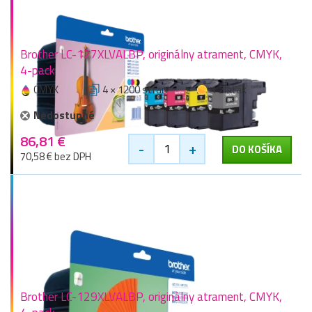
Brother LC-127XLVALBP, originálny atrament, CMYK,
4-pack
CMYK
4 × 1200 stran
1 zlaťák
Nedostupné
86,81 €
-
+
DO KOŠÍKA
70,58 € bez DPH
Brother LC-129XLVALBP, originálny atrament, CMYK,