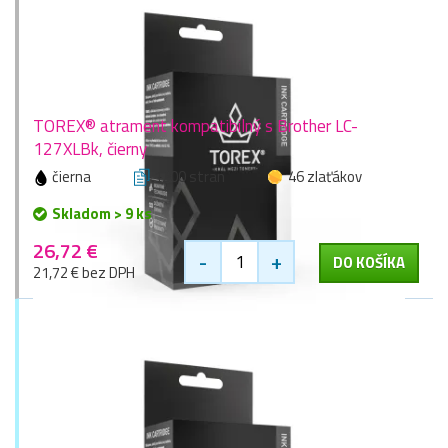
TOREX® atrament kompatibilný s Brother LC-
127XLBk, čierny
čierna
1200 stran
46 zlaťákov
Skladom > 9 ks
26,72 €
-
+
DO KOŠÍKA
21,72 € bez DPH