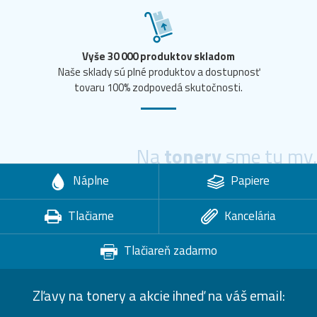
Vyše 30 000 produktov skladom
Naše sklady sú plné produktov a dostupnosť
tovaru 100% zodpovedá skutočnosti.
Na
tonery
sme tu my.
Náplne
Papiere
Tlačiarne
Kancelária
Tlačiareň zadarmo
Zľavy na tonery a akcie ihneď na váš email: