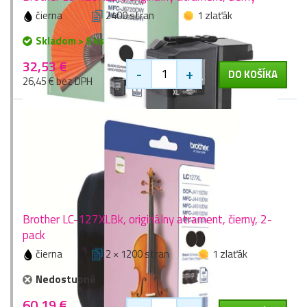
čierna
2400 stran
1 zlaťák
Skladom > 9 ks
32,53 €
-
+
DO KOŠÍKA
26,45 € bez DPH
Brother LC-127XLBk, originálny atrament, čierny, 2-
pack
čierna
2 × 1200 stran
1 zlaťák
Nedostupné
60,19 €