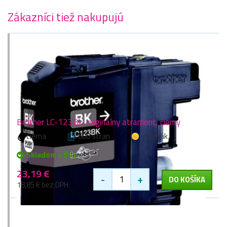
Zákazníci tiež nakupujú
Brother LC-123Bk, originálny atrament, čierny
čierna
600 stran
1 zlaťák
Skladom > 9 ks
23,19 €
-
+
DO KOŠÍKA
18,85 € bez DPH