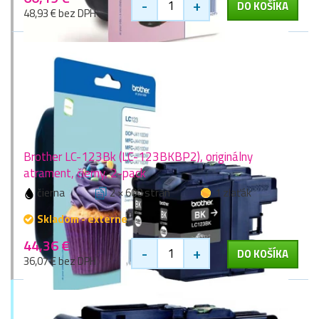
-
+
DO KOŠÍKA
48,93 € bez DPH
Brother LC-123Bk (LC-123BKBP2), originálny
atrament, čierny, 2-pack
čierna
2 × 600 stran
1 zlaťák
Skladom - externe
44,36 €
-
+
DO KOŠÍKA
36,07 € bez DPH