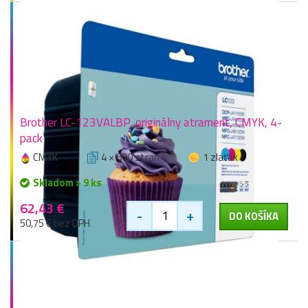
Brother LC-123VALBP, originálny atrament, CMYK, 4-
pack
CMYK
4 × 600 stran
1 zlaťák
Skladom > 9 ks
62,43 €
-
+
DO KOŠÍKA
50,75 € bez DPH