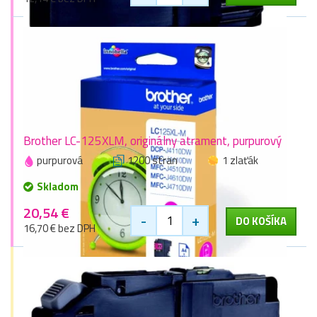
Brother LC-125XLM, originálny atrament, purpurový
purpurová
1200 stran
1 zlaťák
Skladom
20,54 €
-
+
DO KOŠÍKA
16,70 € bez DPH