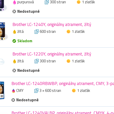
purpurová
300 stran
1 zlaťák
Nedostupné
Brother LC-1240Y, originálny atrament, žltý
žltá
600 stran
1 zlaťák
Skladom
Brother LC-1220Y, originálny atrament, žltý
žltá
300 stran
1 zlaťák
Nedostupné
Brother LC-1240RBWBP, originálny atrament, CMY, 3-p
CMY
3 × 600 stran
1 zlaťák
Nedostupné
Brother LC-1240VALBP, originálny atrament, CMYK, 4-p