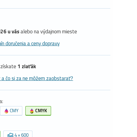
26 u vás
alebo na výdajnom mieste
ín doručenia a ceny dopravy
získate
1 zlaťák
y a čo si za ne môžem zaobstarať?
a:
CMY
CMYK
4 × 600