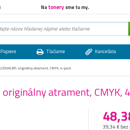
tonery
Na
sme tu my.
)
Papiere
Tlačiarne
Kancelária
220VALBP, originálny atrament, CMYK, 4-pack
originálny atrament, CMYK, 
48,3
39,34 € bez