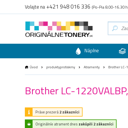
+421 948 016 336
Volajte na
(Po-Pia 8.00-16.30 h
Náplne
Úvod
produktyprotiskrny
Atramenty
Brother LC-1
Brother LC-1220VALBP, 
Práve prezerá
2 zákazníci
Originálníe atrament dnes
zakúpili 2 zákazníci