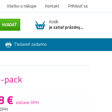
Všetko o nákupe
Kontakt
Prihlásiť sa
Košík
je zatiaľ prázdny...
Tlačiareň zadarmo
4-pack
8 €
vrátane DPH
 DPH