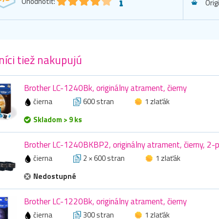
Ohodnotiť:
Orig
íci tiež nakupujú
Brother LC-1240Bk, originálny atrament, čierny
čierna
600 stran
1 zlaťák
Skladom > 9 ks
Brother LC-1240BKBP2, originálny atrament, čierny, 2-
čierna
2 × 600 stran
1 zlaťák
Nedostupné
Brother LC-1220Bk, originálny atrament, čierny
čierna
300 stran
1 zlaťák