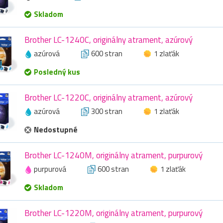
Skladom
Brother LC-1240C, originálny atrament, azúrový
azúrová
600 stran
1 zlaťák
Posledný kus
Brother LC-1220C, originálny atrament, azúrový
azúrová
300 stran
1 zlaťák
Nedostupné
Brother LC-1240M, originálny atrament, purpurový
purpurová
600 stran
1 zlaťák
Skladom
Brother LC-1220M, originálny atrament, purpurový