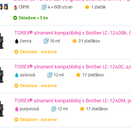
CMYK
4 × 600 stran
1 zlaťák
Skladom > 5 ks
TOREX® atrament kompatibilný s Brother LC-1240Bk, či
čierna
16 ml
31 zlaťákov
Skladom - externe
TOREX® atrament kompatibilný s Brother LC-1240C, az
azúrová
12 ml
17 zlaťákov
Skladom - externe
TOREX® atrament kompatibilný s Brother LC-1240M, pu
purpurová
12 ml
17 zlaťákov
Skladom - externe