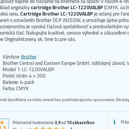
povať náplne do tlačiarne na internete sa oplatí! V našom e-s
íklad originálny
cartridge Brother LC-1220VALBP
(CMYK, 4x30
odnú cenu.
Cartridge Brother LC-1220VALBP
je určený pre fa
iareň s označením Brother DCP J925DW, a umožňuje úplne pohod
zrejmosťou je vysoká tlačová spoľahlivosť a predovšetkým vys
omická tlač. Nakupujte kvalitné, cenovo výhodné a zákazníkmi 
e Originalnitonery. sk. Sme tu pre vás.
Výrobce:
Brother
Brother Central and Eastern Europe GmbH, odštěpný závod, V
Model 1: LC-1220VALBP
Počet strán: 4 × 300
Balenie: 4-pack
Farba: CMYK
ické špecifikácie sa môžu zmeniť bez predchádzajúceho upozornenia. Obrázky 
Prá
Priemerné hodnotenie
3,9
od
10
zákazníkov
3,9