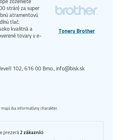
hope zoženiete
0 strán) za super
rebnú atramentovú
lnú tlač.
oko kvalitná a
Tonery Brother
overené tovary v e-
eveří 102, 616 00 Brno., info@bisk.sk
majú iba informatívny charakter.
ve prezerá
2 zákazníci