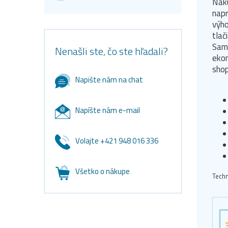
Naku
napr
výh
tlač
Samo
Nenašli ste, čo ste hľadali?
ekon
shop
Napište nám na chat
Napíšte nám e-mail
Volajte +421 948 016 336
Všetko o nákupe
Techn