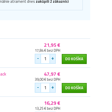
inálníe atrament dnes
zakúpili 2 zákazníci
21,95 €
17,84 € bez DPH
-
+
DO KOŠÍKA
47,97 €
pack
39,00 € bez DPH
-
+
DO KOŠÍKA
16,29 €
13,25 € bez DPH