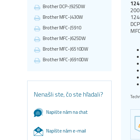
124
Brother DCP-J925DW
200 
1240
Brother MFC-J430W
DCP
Brother MFC-J5910
MFC
Brother MFC-J625DW
Brother MFC-J6510DW
Brother MFC-J6910DW
Nenašli ste, čo ste hľadali?
Techn
Napište nám na chat
Napíšte nám e-mail