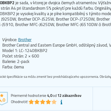
0BKBP2
je sada, v ktorej je dvojica čiernych atramentov. Výťaž
strán A4 pri štandardnom 5% pokrytí pre každú farbu. Origináln
BKBP2 je vysokej kvality a je plne kompatibilný s týmito modelm
 J925DW, Brother DCP-J525W, Brother DCP-J725DW, Brother
-J5910, Brother MFC-J625DW, Brother MFC-J6510DW či Bro
Výrobce:
Brother
Brother Central and Eastern Europe GmbH, odštěpný závod, V
Model 1: LC-1240BKBP2
Počet strán: 2 × 600
Balenie: 2-pack
Farba: čierna
ické špecifikácie sa môžu zmeniť bez predchádzajúceho upozornenia. Obrázky 
Priemerné hodnotenie
4,0
od
12
zákazníkov
4,0
Ohodnotiť: