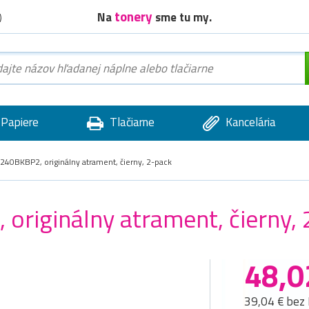
tonery
Na
sme tu my.
)
Papiere
Tlačiarne
Kancelária
240BKBP2, originálny atrament, čierny, 2-pack
originálny atrament, čierny,
48,0
39,04 € bez