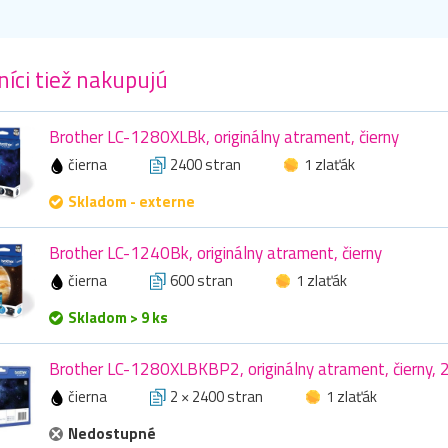
íci tiež nakupujú
Brother LC-1280XLBk, originálny atrament, čierny
čierna
2400 stran
1 zlaťák
Skladom - externe
Brother LC-1240Bk, originálny atrament, čierny
čierna
600 stran
1 zlaťák
Skladom > 9 ks
Brother LC-1280XLBKBP2, originálny atrament, čierny, 
čierna
2 × 2400 stran
1 zlaťák
Nedostupné