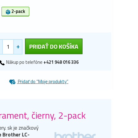
2-pack
+
PRIDAŤ DO KOŠÍKA
Nákup po telefóne
+421 948 016 336
Pridať do “Moje produkty”
ament, čierny, 2-pack
y. sk je značkový
e Brother LC-