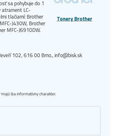
nosť sa pohybuje do 1
y atrament LC-
i tlačiarní: Brother
Tonery Brother
 MFC-J430W, Brother
ther MFC-J6910DW.
eveří 102, 616 00 Brno., info@bisk.sk
majú iba informatívny charakter.