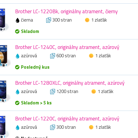
Brother LC-1220Bk, originálny atrament, čierny
čierna
300 stran
1 zlaťák
Skladom
Brother LC-1240C, originálny atrament, azúrový
azúrová
600 stran
1 zlaťák
Posledný kus
Brother LC-1280XLC, originálny atrament, azúrový
azúrová
1200 stran
1 zlaťák
Skladom > 5 ks
Brother LC-1220C, originálny atrament, azúrový
azúrová
300 stran
1 zlaťák