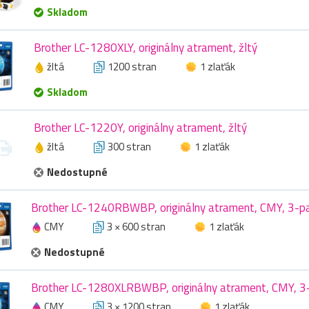
Skladom
Brother LC-1280XLY, originálny atrament, žltý
žltá
1200 stran
1 zlaťák
Skladom
Brother LC-1220Y, originálny atrament, žltý
žltá
300 stran
1 zlaťák
Nedostupné
Brother LC-1240RBWBP, originálny atrament, CMY, 3-p
CMY
3 × 600 stran
1 zlaťák
Nedostupné
Brother LC-1280XLRBWBP, originálny atrament, CMY, 3
CMY
3 × 1200 stran
1 zlaťák