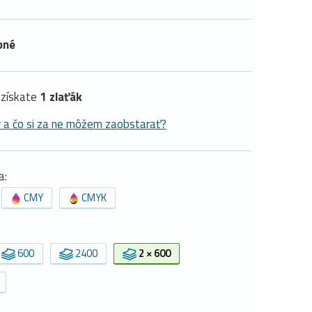
pné
získate
1 zlaťák
y a čo si za ne môžem zaobstarať?
a:
CMY
CMYK
600
2400
2 × 600