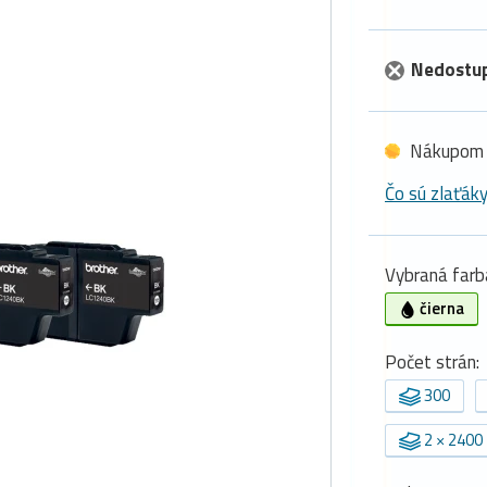
Nedostu
Nákupom 
Čo sú zlaťák
Vybraná farb
čierna
Počet strán:
300
2 × 2400