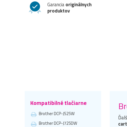
Garancia
originálnych
produktov
Kompatibilné tlačiarne
Br
Brother DCP-J525W
Ďalš
Brother DCP-J725DW
car