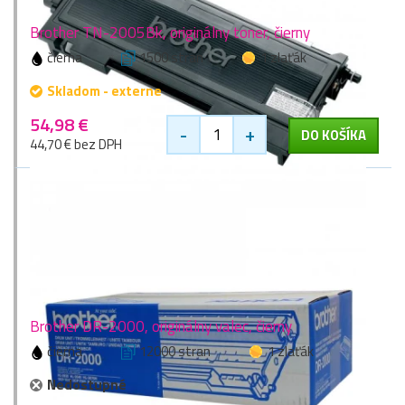
Brother TN-2005Bk, originálny toner, čierny
čierna
1500 stran
1 zlaťák
Skladom - externe
54,98 €
-
+
DO KOŠÍKA
44,70 € bez DPH
Brother DR-2000, originálny valec, čierny
čierna
12000 stran
1 zlaťák
Nedostupné