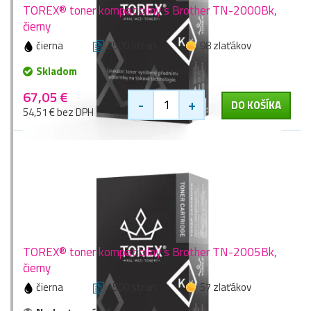
TOREX® toner kompatibilný s Brother TN-2000Bk,
čierny
čierna
2500 stran
98 zlaťákov
Skladom
67,05 €
-
+
DO KOŠÍKA
54,51 € bez DPH
TOREX® toner kompatibilný s Brother TN-2005Bk,
čierny
čierna
1500 stran
57 zlaťákov