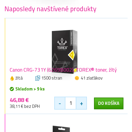
Naposledy navštívené produkty
Canon CRG-731Y (6269B002), TOREX® toner, žltý
žltá
1500 stran
41 zlaťákov
Skladom > 9 ks
46,88 €
-
+
DO KOŠÍKA
38,11 € bez DPH