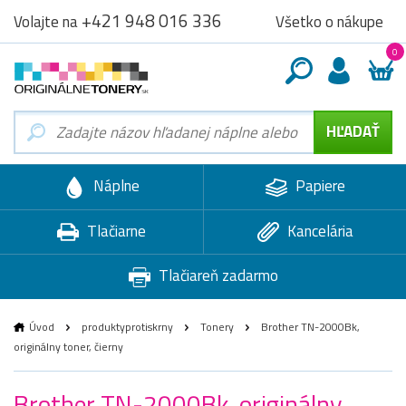
+421 948 016 336
Všetko o nákupe
Volajte na
0
Náplne
Papiere
Tlačiarne
Kancelária
Tlačiareň zadarmo
Úvod
produktyprotiskrny
Tonery
Brother TN-2000Bk,
originálny toner, čierny
Brother TN-2000Bk, originálny