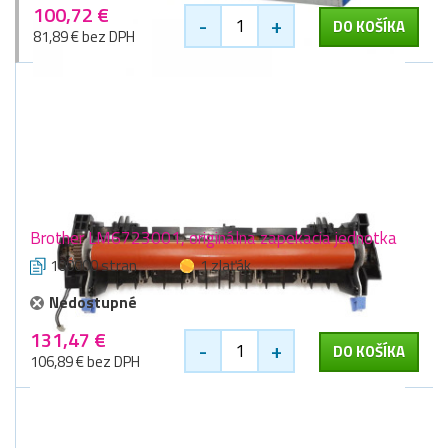
100,72 €
-
+
DO KOŠÍKA
81,89 € bez DPH
Brother LM6723001, originálna zapekacia jednotka
100000 stran
1 zlaťák
Nedostupné
131,47 €
-
+
DO KOŠÍKA
106,89 € bez DPH