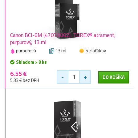
Canon BCI-6M (4707A002), TOREX® atrament,
purpurový, 13 ml
purpurová
13 ml
5 zlaťákov
Skladom > 9 ks
6,55 €
-
+
DO KOŠÍKA
5,33 € bez DPH