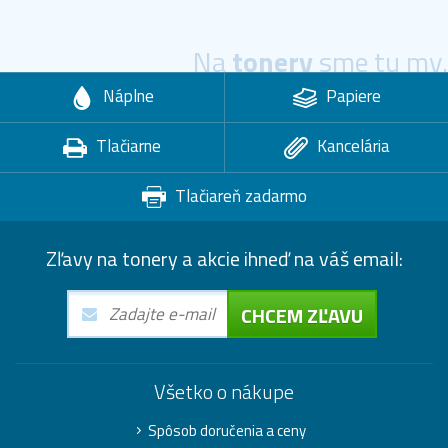
Na
tonery
sme tu my.
Náplne
Papiere
Tlačiarne
Kancelária
Tlačiareň zadarmo
Zľavy na tonery a akcie ihneď na váš email:
CHCEM ZĽAVU
Všetko o nákupe
Spôsob doručenia a ceny