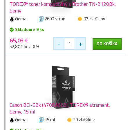
TOREX® toner kompatibilný s Brother TN-2120Bk,
čierny
čierna
2600 stran
97 zlaťákov
Skladom > 9 ks
65,03 €
-
+
DO KOŠÍKA
52,87 € bez DPH
Canon BCI-6Bk (4705A002), TOREX® atrament,
čierny, 15 ml
čierna
15 ml
29 zlaťákov