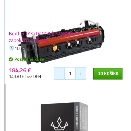
Brother LY3704001 (LY2488001), originálna
zapekacia jednotka
100000 stran
1 zlaťák
Posledné kusy
184,26 €
-
+
DO KOŠÍKA
149,81 € bez DPH