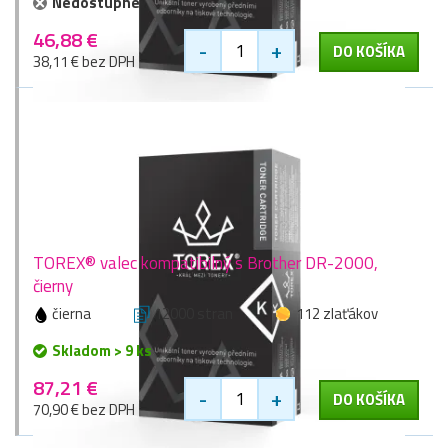
Nedostupné
46,88 €
-
+
DO KOŠÍKA
38,11 € bez DPH
TOREX® valec kompatibilný s Brother DR-2000,
čierny
čierna
12000 stran
112 zlaťákov
Skladom > 9 ks
87,21 €
-
+
DO KOŠÍKA
70,90 € bez DPH