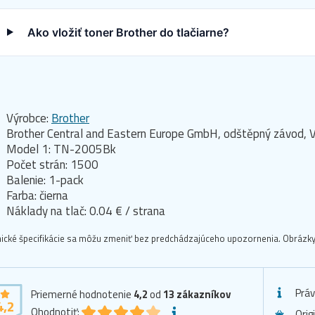
Ako vložiť toner Brother do tlačiarne?
Výrobce:
Brother
Brother Central and Eastern Europe GmbH, odštěpný závod, V
Model 1: TN-2005Bk
Počet strán: 1500
Balenie: 1-pack
Farba: čierna
Náklady na tlač: 0.04 € / strana
ické špecifikácie sa môžu zmeniť bez predchádzajúceho upozornenia. Obrázky 
Prá
Priemerné hodnotenie
4,2
od
13
zákazníkov
4,2
Ohodnotiť:
Orig