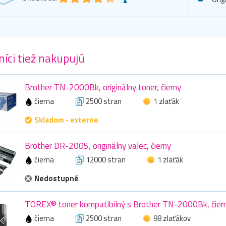
íci tiež nakupujú
Brother TN-2000Bk, originálny toner, čierny
čierna
2500 stran
1 zlaťák
Skladom - externe
Brother DR-2005, originálny valec, čierny
čierna
12000 stran
1 zlaťák
Nedostupné
TOREX® toner kompatibilný s Brother TN-2000Bk, čier
čierna
2500 stran
98 zlaťákov