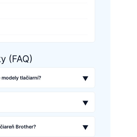
ky (FAQ)
 modely tlačiarní?
▼
▼
ačiareň Brother?
▼