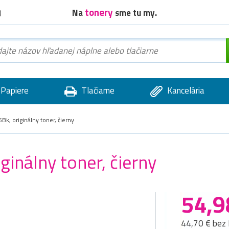
tonery
Na
sme tu my.
)
Papiere
Tlačiarne
Kancelária
k, originálny toner, čierny
inálny toner, čierny
54,9
44,70 € bez