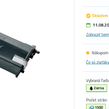
Skladom 
11.08.20
Zobraziť term
Nákupom 
Čo sú zlaťák
Vybraná farb
čierna
Počet strán:
1500