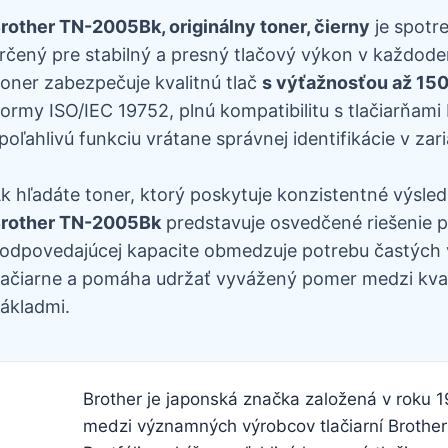
rother TN-2005Bk, originálny toner, čierny
je spotr
rčený pre stabilný a presný tlačový výkon v každod
oner zabezpečuje kvalitnú tlač
s výťažnosťou až 150
ormy ISO/IEC 19752, plnú kompatibilitu s tlačiarňami
poľahlivú funkciu vrátane správnej identifikácie v zari
k hľadáte toner, ktorý poskytuje konzistentné výsled
rother TN-2005Bk
predstavuje osvedčené riešenie p
odpovedajúcej kapacite obmedzuje potrebu častých 
lačiarne a pomáha udržať vyvážený pomer medzi kval
ákladmi.
Brother je japonská značka založená v roku 
medzi významných výrobcov tlačiarní Brother 