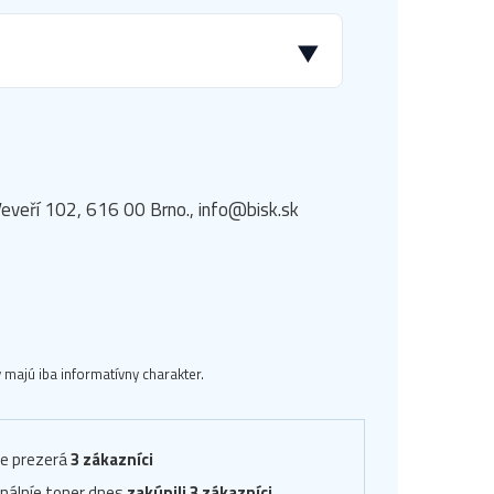
▼
eveří 102, 616 00 Brno., info@bisk.sk
majú iba informatívny charakter.
ve prezerá
3 zákazníci
inálníe toner dnes
zakúpili 3 zákazníci