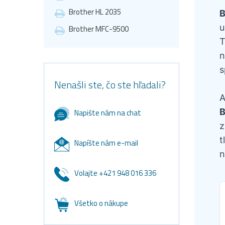
Brother HL 2035
B
u
Brother MFC-9500
T
n
s
Nenašli ste, čo ste hľadali?
A
B
Napište nám na chat
z
t
Napíšte nám e-mail
n
Volajte +421 948 016 336
Všetko o nákupe