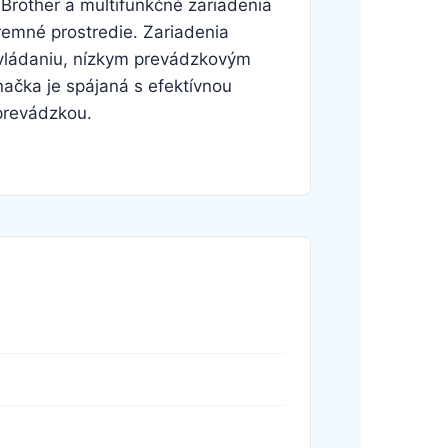
e Brother a multifunkčné zariadenia
remné prostredie. Zariadenia
vládaniu, nízkym prevádzkovým
ačka je spájaná s efektívnou
prevádzkou.