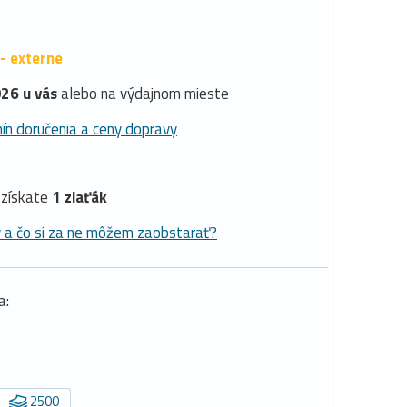
- externe
26 u vás
alebo na výdajnom mieste
ín doručenia a ceny dopravy
získate
1 zlaťák
y a čo si za ne môžem zaobstarať?
a:
2500