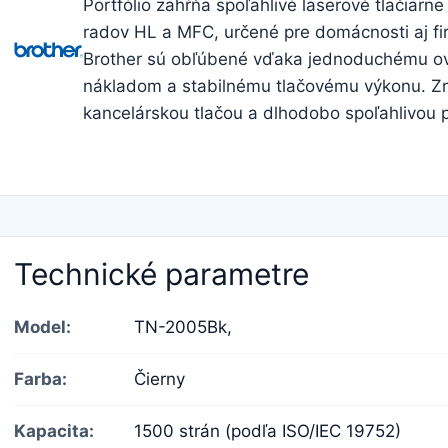
Portfólio zahŕňa spoľahlivé laserové tlačiarn
radov HL a MFC, určené pre domácnosti aj fi
Brother sú obľúbené vďaka jednoduchému o
nákladom a stabilnému tlačovému výkonu. Zn
kancelárskou tlačou a dlhodobo spoľahlivou 
Technické parametre
Model:
TN-2005Bk,
Farba:
Čierny
Kapacita:
1500 strán (podľa ISO/IEC 19752)