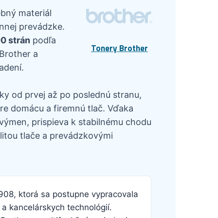
ebný materiál
ennej prevádzke.
0 strán
podľa
Tonery Brother
 Brother a
adení.
ky od prvej až po poslednú stranu,
re domácu a firemnú tlač. Vďaka
výmen, prispieva k stabilnému chodu
itou tlače a prevádzkovými
1908, ktorá sa postupne vypracovala
a kancelárskych technológií.