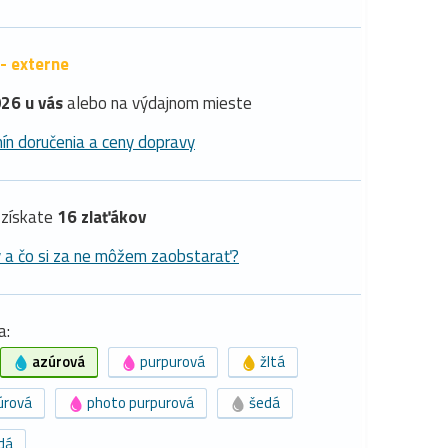
- externe
26 u vás
alebo na výdajnom mieste
ín doručenia a ceny dopravy
získate
16 zlaťákov
y a čo si za ne môžem zaobstarať?
a:
azúrová
purpurová
žltá
úrová
photo purpurová
šedá
dá