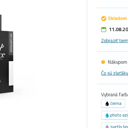
Skladom 
11.08.20
Zobraziť term
Nákupom 
Čo sú zlaťák
Vybraná farb
čierna
photo az
svetlo še