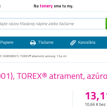
tonery
Na
sme tu my.
)
Papiere
Tlačiarne
Kancelária
C (6385B001), TOREX® atrament, azúrový, 13,4 ml
01), TOREX® atrament, azúro
13,1
10,66 € bez