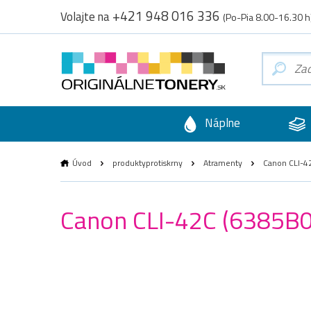
+421 948 016 336
Volajte na
(Po-Pia 8.00-16.30 h
Náplne
Úvod
produktyprotiskrny
Atramenty
Canon CLI-42
Canon CLI-42C (6385B0