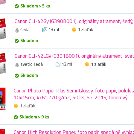
Skladom > 5 ks
Canon CLI-42Gy (6390B001), originálny atrament, šedý,
šedá
13 ml
1 zlaťák
Skladom
Canon CLI-42LGy (6391B001), originálny atrament, svet
svetlo šedá
13 ml
1 zlaťák
Skladom
Canon Photo Paper Plus Semi-Glossy, foto papír, pololesk
10x15cm, 4x6", 270 g/m2, 50 ks, SG-201S, tonerový
1 zlaťák
Skladom > 9 ks
Canon High Resolution Paper, foto papír, speciálně vyhla