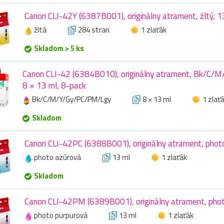
Canon CLI-42Y (6387B001), originálny atrament, žltý, 1
žltá
284 stran
1 zlaťák
Skladom > 5 ks
Canon CLI-42 (6384B010), originálny atrament, Bk/C/
8 × 13 ml, 8-pack
Bk/C/M/Y/Gy/PC/PM/Lgy
8 × 13 ml
1 zlať
Skladom
Canon CLI-42PC (6388B001), originálny atrament, photo
photo azúrová
13 ml
1 zlaťák
Skladom
Canon CLI-42PM (6389B001), originálny atrament, phot
photo purpurová
13 ml
1 zlaťák