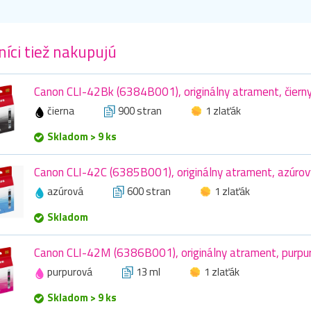
íci tiež nakupujú
Canon CLI-42Bk (6384B001), originálny atrament, čierny
čierna
900 stran
1 zlaťák
Skladom > 9 ks
Canon CLI-42C (6385B001), originálny atrament, azúrov
azúrová
600 stran
1 zlaťák
Skladom
Canon CLI-42M (6386B001), originálny atrament, purpur
purpurová
13 ml
1 zlaťák
Skladom > 9 ks