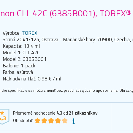
non CLI-42C (6385B001), TOREX® a
l
Výrobce:
TOREX
Strmá 2041/12a, Ostrava - Mariánské hory, 70900, Czechia,
Kapacita: 13,4 ml
Model 1: CLI-42C
Model 2: 6385B001
Balenie: 1-pack
Farba: azúrová
Náklady na tlač: 0.98 € / ml
ické špecifikácie sa môžu zmeniť bez predchádzajúceho upozornenia. Obrázky 
Priemerné hodnotenie
4,3
od
21
zákazníkov
4,3
Ohodnotiť: