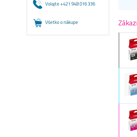
Volajte +421 948 016 336
Zákazn
Všetko o nákupe