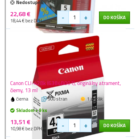
Nedostupné
22,68 €
-
+
DO KOŠÍKA
18,44 € bez DPH
Canon CLI-42Bk (6384B001), originálny atrament,
čierny, 13 ml
čierna
900 stran
1 zlaťák
Skladom > 9 ks
13,51 €
-
+
DO KOŠÍKA
10,98 € bez DPH