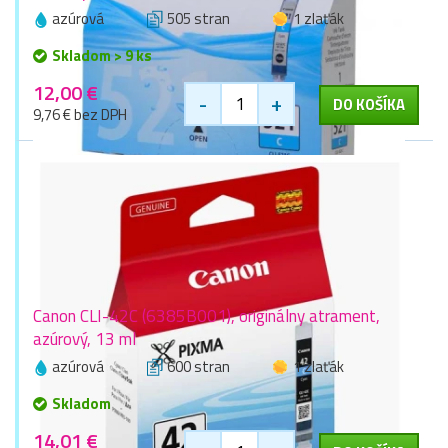
azúrová
505 stran
1 zlaťák
Skladom > 9 ks
12,00 €
-
+
DO KOŠÍKA
9,76 € bez DPH
Canon CLI-42C (6385B001), originálny atrament,
azúrový, 13 ml
azúrová
600 stran
1 zlaťák
Skladom
14,01 €