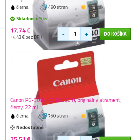
čierna
490 stran
1 zlaťák
Skladom > 9 ks
17,74 €
-
+
DO KOŠÍKA
14,43 € bez DPH
Canon PG-50Bk (0616B001), originálny atrament,
čierny, 22 ml
čierna
750 stran
1 zlaťák
Nedostupné
25,51 €