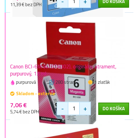
-
+
DO KOŠÍKA
11,39 € bez DPH
Canon BCI-6M (4707A002), originálny atrament,
purpurový, 13 ml
purpurová
280 stran
1 zlaťák
Skladom - externe
7,06 €
-
+
DO KOŠÍKA
5,74 € bez DPH