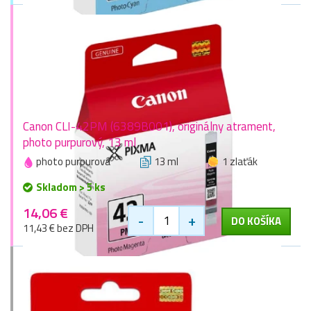
Canon CLI-42PM (6389B001), originálny atrament,
photo purpurový, 13 ml
photo purpurová
13 ml
1 zlaťák
Skladom > 5 ks
14,06 €
-
+
DO KOŠÍKA
11,43 € bez DPH