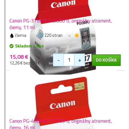
Canon PG-37Bk (2145B001), originálny atrament,
čierny, 11 ml
čierna
220 stran
1 zlaťák
Skladom > 9 ks
15,08 €
-
+
DO KOŠÍKA
12,26 € bez DPH
Canon PG-40Bk (0615B001), originálny atrament,
čierny, 16 ml