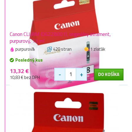
Canon CLI-8M (0622B001), originálny atrament,
purpurový, 13 ml
purpurová
420 stran
1 zlaťák
Posledný kus
13,32 €
-
+
DO KOŠÍKA
10,83 € bez DPH