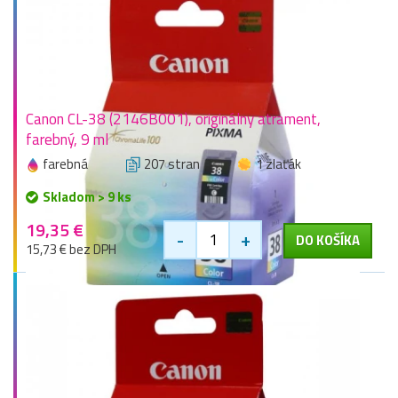
Canon CL-38 (2146B001), originálny atrament,
farebný, 9 ml
farebná
207 stran
1 zlaťák
Skladom > 9 ks
19,35 €
-
+
DO KOŠÍKA
15,73 € bez DPH