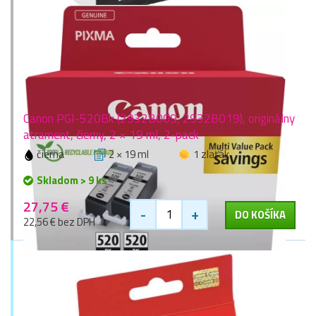
Canon PGI-520Bk (2932B009, 2932B019), originálny
atrament, čierny, 2 × 19 ml, 2-pack
čierna
2 × 19 ml
1 zlaťák
Skladom > 9 ks
27,75 €
-
+
DO KOŠÍKA
22,56 € bez DPH