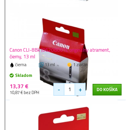
Canon CLI-8Bk (0620B001), originálny atrament,
čierny, 13 ml
čierna
13 ml
1 zlaťák
Skladom
13,37 €
-
+
DO KOŠÍKA
10,87 € bez DPH