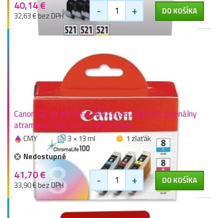
40,14 €
-
+
DO KOŠÍKA
32,63 € bez DPH
Canon CLI-8CMY (0621B029, 0621B026), originálny
atrament, CMY, 3 × 13 ml, 3-pack
CMY
3 × 13 ml
1 zlaťák
Nedostupné
41,70 €
-
+
DO KOŠÍKA
33,90 € bez DPH