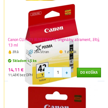
Canon CLI-42Y (6387B001), originálny atrament, žltý,
13 ml
žltá
284 stran
1 zlaťák
Skladom > 5 ks
14,11 €
-
+
DO KOŠÍKA
11,48 € bez DPH