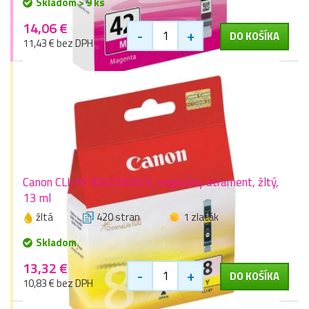
Skladom > 9 ks
14,06 €
-
+
DO KOŠÍKA
11,43 € bez DPH
Canon CLI-8Y (0623B001), originálny atrament, žltý,
13 ml
žltá
420 stran
1 zlaťák
Skladom
13,32 €
-
+
DO KOŠÍKA
10,83 € bez DPH