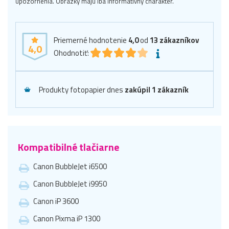
upozornenia. Obrázky majú iba informatívny charakter.
Priemerné hodnotenie
4,0
od
13
zákazníkov
4,0
Ohodnotiť:
Produkty fotopapier dnes
zakúpil 1 zákazník
Kompatibilné tlačiarne
Canon BubbleJet i6500
Canon BubbleJet i9950
Canon iP 3600
Canon Pixma iP 1300