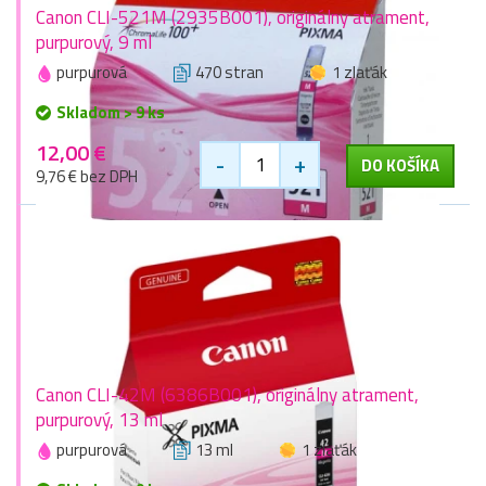
Canon CLI-521M (2935B001), originálny atrament,
purpurový, 9 ml
purpurová
470 stran
1 zlaťák
Skladom > 9 ks
12,00 €
-
+
DO KOŠÍKA
9,76 € bez DPH
Canon CLI-42M (6386B001), originálny atrament,
purpurový, 13 ml
purpurová
13 ml
1 zlaťák