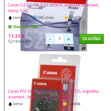
Canon CLI-521Bk (2933B001), originálny atrament,
čierny, 9 ml
čierna
665 stran
1 zlaťák
Skladom > 9 ks
11,33 €
-
+
DO KOŠÍKA
9,21 € bez DPH
Canon PGI-5Bk (0628B030, 0628B025), originálny
atrament, čierny, 2 × 26 ml, 2-pack
čierna
2 × 26 ml
1 zlaťák