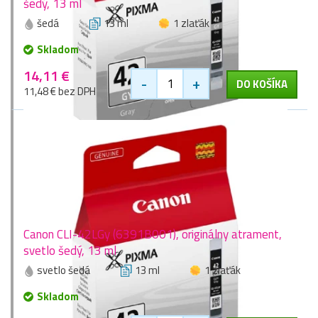
šedý, 13 ml
šedá
13 ml
1 zlaťák
Skladom
14,11 €
-
+
DO KOŠÍKA
11,48 € bez DPH
Canon CLI-42LGy (6391B001), originálny atrament,
svetlo šedý, 13 ml
svetlo šedá
13 ml
1 zlaťák
Skladom