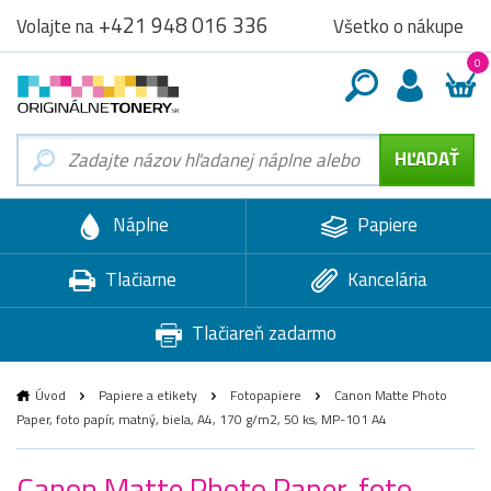
+421 948 016 336
Všetko o nákupe
Volajte na
0
Náplne
Papiere
Tlačiarne
Kancelária
Tlačiareň zadarmo
Úvod
Papiere a etikety
Fotopapiere
Canon Matte Photo
Paper, foto papír, matný, biela, A4, 170 g/m2, 50 ks, MP-101 A4
Canon Matte Photo Paper, foto