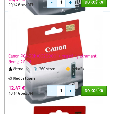
-
+
DO KOŠÍKA
20,74 € bez DPH
Canon PGI-5Bk (0628B001), originálny atrament,
čierny, 26 ml
čierna
360 stran
1 zlaťák
Nedostupné
12,47 €
-
+
DO KOŠÍKA
10,14 € bez DPH