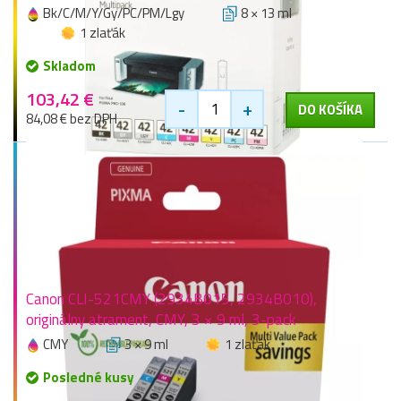
Bk/C/M/Y/Gy/PC/PM/Lgy
8 × 13 ml
1 zlaťák
Skladom
103,42 €
-
+
DO KOŠÍKA
84,08 € bez DPH
Canon CLI-521CMY (2934B015, 2934B010),
originálny atrament, CMY, 3 × 9 ml, 3-pack
CMY
3 × 9 ml
1 zlaťák
Posledné kusy