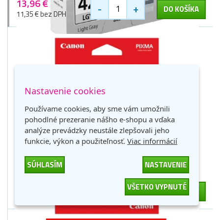
13,96 €
-
+
DO KOŠÍKA
11,35 € bez DPH
Nastavenie cookies
Používame cookies, aby sme vám umožnili
Canon Photo paper Everyday Use, foto papír, lesklý,
pohodlné prezeranie nášho e-shopu a vďaka
biela, 10x15cm, 4x6", 210 g/m2, 100 ks, GP-501,
analýze prevádzky neustále zlepšovali jeho
tonerový
funkcie, výkon a použiteľnosť.
Viac informácií
1 zlaťák
SÚHLASÍM
NASTAVENIE
Skladom > 9 ks
18,69 €
VŠETKO VYPNUTÉ
-
+
DO KOŠÍKA
15,20 € bez DPH