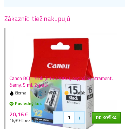
Zákazníci tiež nakupujú
Canon BCI-15Bk (8190A002), originálny atrament,
čierny, 5 ml, 2-pack
čierna
5 ml
1 zlaťák
Posledný kus
20,16 €
-
+
DO KOŠÍKA
16,39 € bez DPH