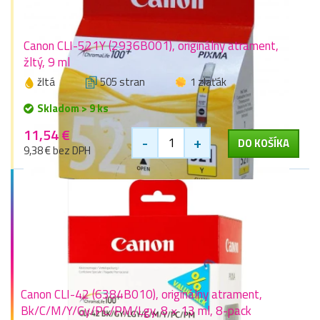
Canon CLI-521Y (2936B001), originálny atrament,
žltý, 9 ml
žltá
505 stran
1 zlaťák
Skladom > 9 ks
11,54 €
-
+
DO KOŠÍKA
9,38 € bez DPH
Canon CLI-42 (6384B010), originálny atrament,
Bk/C/M/Y/Gy/PC/PM/Lgy, 8 × 13 ml, 8-pack