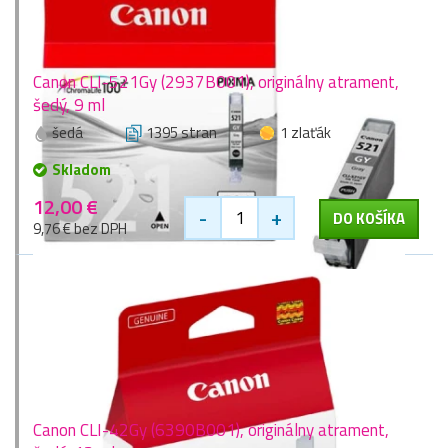
Canon CLI-521Gy (2937B001), originálny atrament,
šedý, 9 ml
šedá
1395 stran
1 zlaťák
Skladom
12,00 €
-
+
DO KOŠÍKA
9,76 € bez DPH
Canon CLI-42Gy (6390B001), originálny atrament,