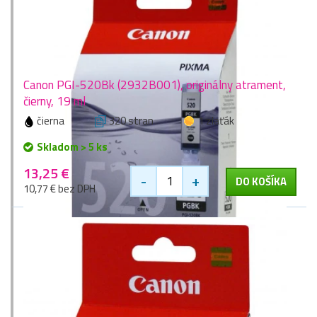
Canon PGI-520Bk (2932B001), originálny atrament,
čierny, 19 ml
čierna
320 stran
1 zlaťák
Skladom > 5 ks
13,25 €
-
+
DO KOŠÍKA
10,77 € bez DPH