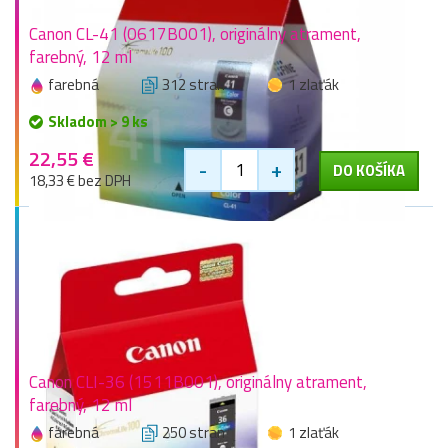
Canon CL-41 (0617B001), originálny atrament,
farebný, 12 ml
farebná
312 stran
1 zlaťák
Skladom > 9 ks
22,55 €
-
+
DO KOŠÍKA
18,33 € bez DPH
Canon CLI-36 (1511B001), originálny atrament,
farebný, 12 ml
farebná
250 stran
1 zlaťák