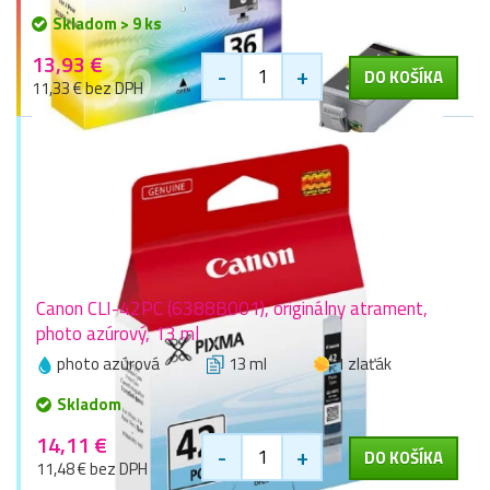
Skladom > 9 ks
13,93 €
-
+
DO KOŠÍKA
11,33 € bez DPH
Canon CLI-42PC (6388B001), originálny atrament,
photo azúrový, 13 ml
photo azúrová
13 ml
1 zlaťák
Skladom
14,11 €
-
+
DO KOŠÍKA
11,48 € bez DPH