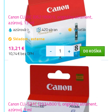
Canon CLI-8C (0621B001), originálny atrament,
azúrový, 13 ml
azúrová
420 stran
1 zlaťák
Skladom - externe
13,21 €
-
+
DO KOŠÍKA
10,74 € bez DPH
Canon CLI-521C (2934B001), originálny atrament,
azúrový, 9 ml