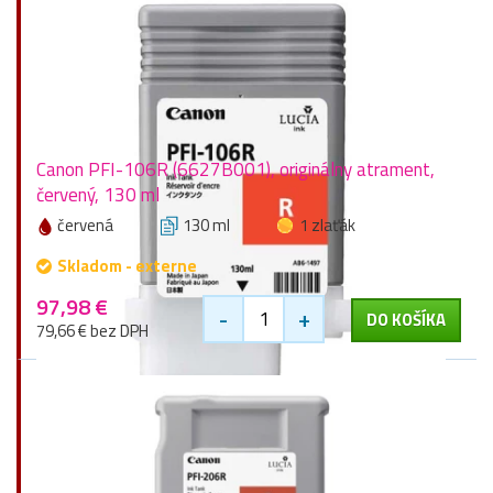
Canon PFI-106R (6627B001), originálny atrament,
červený, 130 ml
červená
130 ml
1 zlaťák
Skladom - externe
97,98 €
-
+
DO KOŠÍKA
79,66 € bez DPH