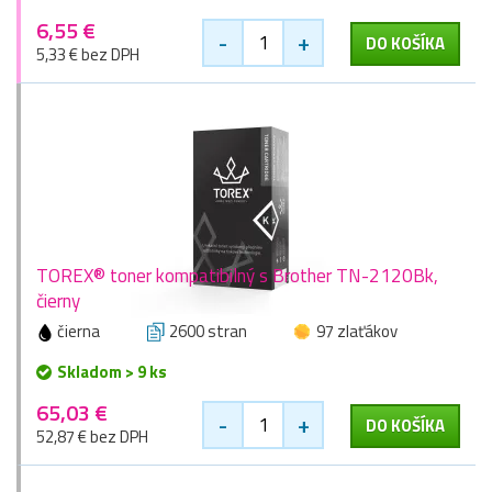
6,55 €
-
+
DO KOŠÍKA
5,33 € bez DPH
TOREX® toner kompatibilný s Brother TN-2120Bk,
čierny
čierna
2600 stran
97 zlaťákov
Skladom > 9 ks
65,03 €
-
+
DO KOŠÍKA
52,87 € bez DPH