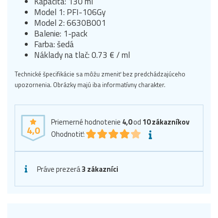
Kapacita: 130 ml
Model 1: PFI-106Gy
Model 2: 6630B001
Balenie: 1-pack
Farba: šedá
Náklady na tlač: 0.73 € / ml
Technické špecifikácie sa môžu zmeniť bez predchádzajúceho
upozornenia. Obrázky majú iba informatívny charakter.
Priemerné hodnotenie
4,0
od
10
zákazníkov
4,0
Ohodnotiť:
Práve prezerá
3 zákazníci