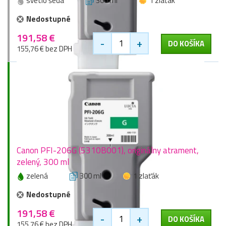
svetlo šedá
300 ml
1 zlaťák
Nedostupné
191,58 €
-
+
DO KOŠÍKA
155,76 € bez DPH
Canon PFI-206G (5310B001), originálny atrament,
zelený, 300 ml
zelená
300 ml
1 zlaťák
Nedostupné
191,58 €
-
+
DO KOŠÍKA
155,76 € bez DPH