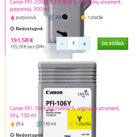
Canon PFI-206M (5305B001), originálny atrament,
purpurový, 300 ml
purpurová
300 ml
1 zlaťák
Nedostupné
191,58 €
-
+
DO KOŠÍKA
155,76 € bez DPH
Canon PFI-106Y (6624B001), originálny atrament,
žltý, 130 ml
žltá
130 ml
1 zlaťák
Nedostupné