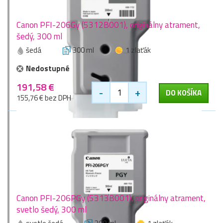
Canon PFI-206Gy (5312B001), originálny atrament,
šedý, 300 ml
šedá
300 ml
1 zlaťák
Nedostupné
191,58 €
-
+
DO KOŠÍKA
155,76 € bez DPH
Canon PFI-206PGy (5313B001), originálny atrament,
svetlo šedý, 300 ml