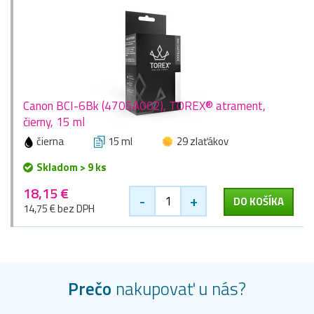
Canon BCI-6Bk (4705A002), TOREX® atrament,
čierny, 15 ml
čierna
15 ml
29 zlaťákov
Skladom > 9 ks
18,15 €
-
+
DO KOŠÍKA
14,75 € bez DPH
Prečo
nakupovať u nás?