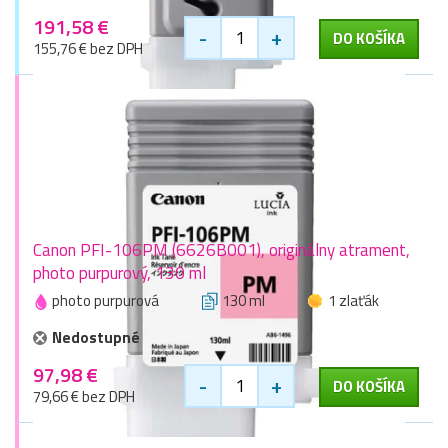
191,58 €
-
+
DO KOŠÍKA
155,76 € bez DPH
Canon PFI-106PM (6626B001), originálny atrament,
photo purpurový, 130 ml
photo purpurová
130 ml
1 zlaťák
Nedostupné
97,98 €
-
+
DO KOŠÍKA
79,66 € bez DPH