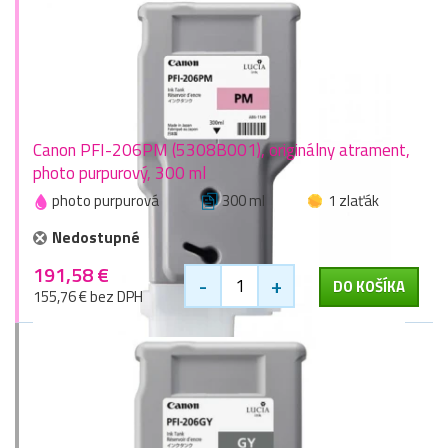
Canon PFI-206PM (5308B001), originálny atrament,
photo purpurový, 300 ml
photo purpurová
300 ml
1 zlaťák
Nedostupné
191,58 €
-
+
DO KOŠÍKA
155,76 € bez DPH