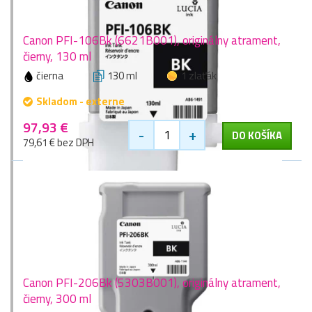
Canon PFI-106Bk (6621B001), originálny atrament,
čierny, 130 ml
čierna
130 ml
1 zlaťák
Skladom - externe
97,93 €
-
+
DO KOŠÍKA
79,61 € bez DPH
Canon PFI-206Bk (5303B001), originálny atrament,
čierny, 300 ml