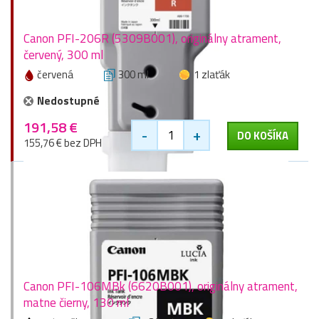
Canon PFI-206R (5309B001), originálny atrament,
červený, 300 ml
červená
300 ml
1 zlaťák
Nedostupné
191,58 €
-
+
DO KOŠÍKA
155,76 € bez DPH
Canon PFI-106MBk (6620B001), originálny atrament,
matne čierny, 130 ml