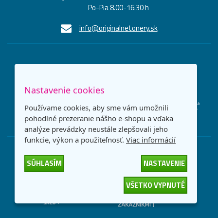
Po-Pia 8.00-16.30 h
info@originalnetonery.sk
MOŽNOSTI PLATBY
Nastavenie cookies
DOPRAVNÉ METÓDY
Používame cookies, aby sme vám umožnili
pohodlné prezeranie nášho e-shopu a vďaka
analýze prevádzky neustále zlepšovali jeho
funkcie, výkon a použiteľnosť.
Viac informácií
SÚHLASÍM
NASTAVENIE
VŠETKO VYPNUTÉ