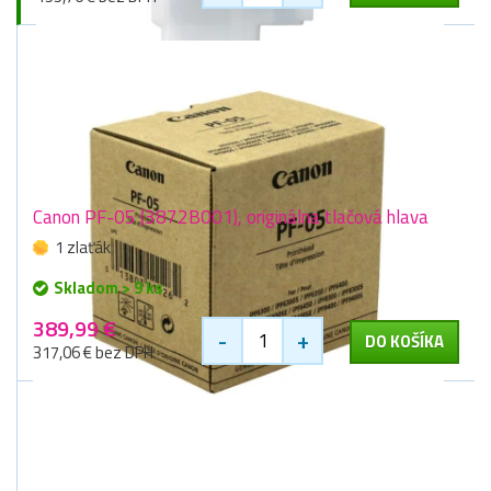
Canon PF-05 (3872B001), originálna tlačová hlava
1 zlaťák
Skladom > 9 ks
389,99 €
-
+
DO KOŠÍKA
317,06 € bez DPH