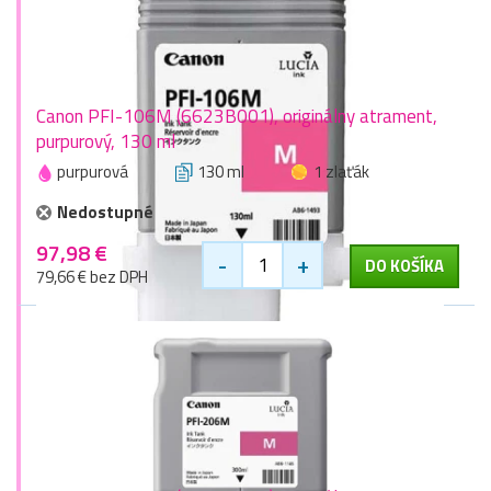
Canon PFI-106M (6623B001), originálny atrament,
purpurový, 130 ml
purpurová
130 ml
1 zlaťák
Nedostupné
97,98 €
-
+
DO KOŠÍKA
79,66 € bez DPH