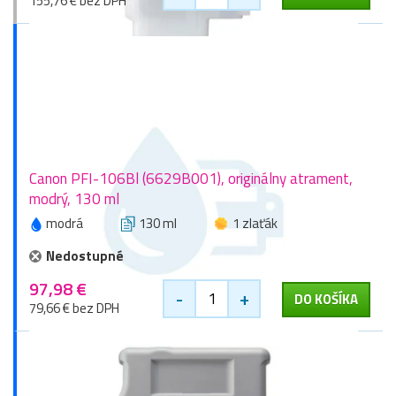
155,76 € bez DPH
Canon PFI-106Bl (6629B001), originálny atrament,
modrý, 130 ml
modrá
130 ml
1 zlaťák
Nedostupné
97,98 €
-
+
DO KOŠÍKA
79,66 € bez DPH