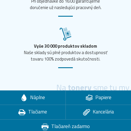
Pri objednávke do 16:00 garantujeme
doručenie už nasledujúci pracovný deň.
Vyše 30 000 produktov skladom
Naše sklady sú plné produktov a dostupnosť
tovaru 100% zodpovedá skutočnosti.
Na
tonery
sme tu my.
Náplne
Papiere
Tlačiarne
Kancelária
Tlačiareň zadarmo