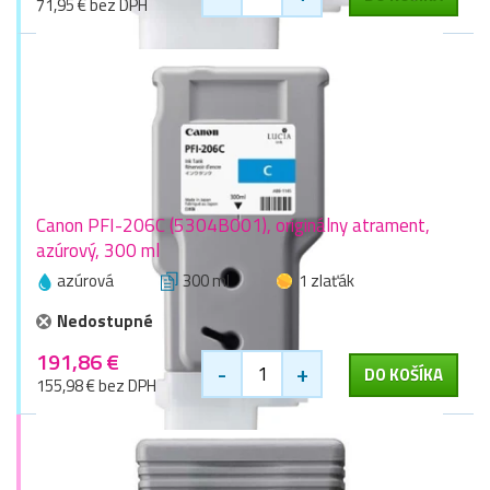
71,95 € bez DPH
Canon PFI-206C (5304B001), originálny atrament,
azúrový, 300 ml
azúrová
300 ml
1 zlaťák
Nedostupné
191,86 €
-
+
DO KOŠÍKA
155,98 € bez DPH