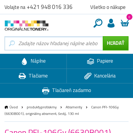
+421 948 016 336
Všetko o nákupe
Volajte na
0
Náplne
Papiere
Tlačiarne
Kancelária
Tlačiareň zadarmo
Úvod
produktyprotiskrny
Atramenty
Canon PFI-106Gy
(6630B001), originálny atrament, šedý, 130 ml
Canon PFI-106Gy (6630B001),