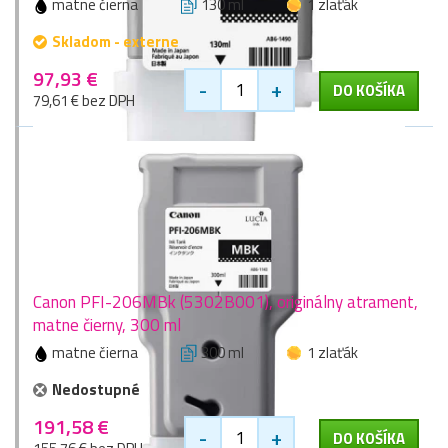
matne čierna
130 ml
1 zlaťák
Skladom - externe
97,93 €
-
+
DO KOŠÍKA
79,61 € bez DPH
Canon PFI-206MBk (5302B001), originálny atrament,
matne čierny, 300 ml
matne čierna
300 ml
1 zlaťák
Nedostupné
191,58 €
-
+
DO KOŠÍKA