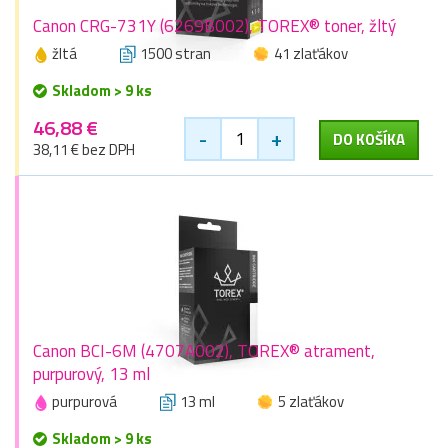
Canon CRG-731Y (6269B002), TOREX® toner, žltý
žltá
1500 stran
41 zlaťákov
Skladom > 9 ks
46,88 €
-
+
DO KOŠÍKA
38,11 € bez DPH
Canon BCI-6M (4707A002), TOREX® atrament,
purpurový, 13 ml
purpurová
13 ml
5 zlaťákov
Skladom > 9 ks