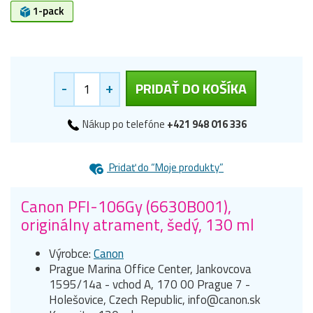
1-pack
-
+
PRIDAŤ DO KOŠÍKA
Nákup po telefóne
+421 948 016 336
Pridať do “Moje produkty”
Canon PFI-106Gy (6630B001),
originálny atrament, šedý, 130 ml
Výrobce:
Canon
Prague Marina Office Center, Jankovcova
1595/14a - vchod A, 170 00 Prague 7 -
Holešovice, Czech Republic, info@canon.sk