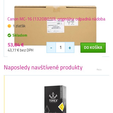
Canon MC-16 (1320B010), originálna odpadná nádoba
1 zlaťák
Skladom
53,84 €
-
+
DO KOŠÍKA
43,77 € bez DPH
Naposledy navštívené produkty