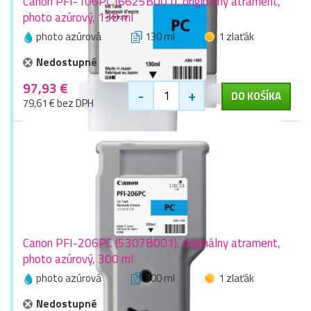
Canon PFI-106PC (6625B001), originálny atrament,
photo azúrový, 130 ml
photo azúrová
130 ml
1 zlaťák
Nedostupné
97,93 €
-
+
DO KOŠÍKA
79,61 € bez DPH
Canon PFI-206PC (5307B001), originálny atrament,
photo azúrový, 300 ml
photo azúrová
300 ml
1 zlaťák
Nedostupné