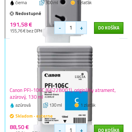
čierna
300 ml
1 zlaťák
Nedostupné
191,58 €
-
+
DO KOŠÍKA
155,76 € bez DPH
Canon PFI-106C (6622B001), originálny atrament,
azúrový, 130 ml
azúrová
130 ml
1 zlaťák
Skladom - externe
88,50 €
-
+
DO KOŠÍKA