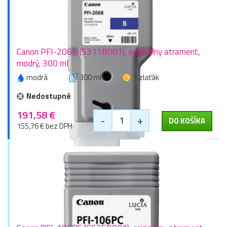
Canon PFI-206B (5311B001), originálny atrament,
modrý, 300 ml
modrá
300 ml
1 zlaťák
Nedostupné
191,58 €
-
+
DO KOŠÍKA
155,76 € bez DPH