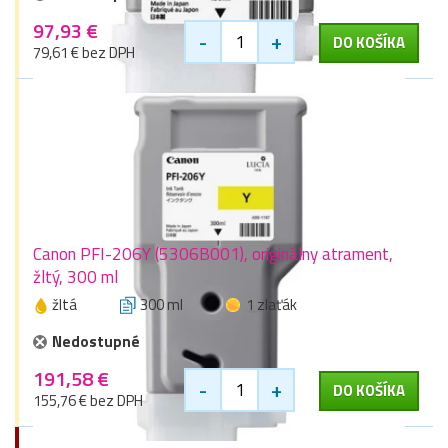
97,93 €
-
+
DO KOŠÍKA
79,61 € bez DPH
Canon PFI-206Y (5306B001), originálny atrament,
žltý, 300 ml
žltá
300 ml
1 zlaťák
Nedostupné
191,58 €
-
+
DO KOŠÍKA
155,76 € bez DPH