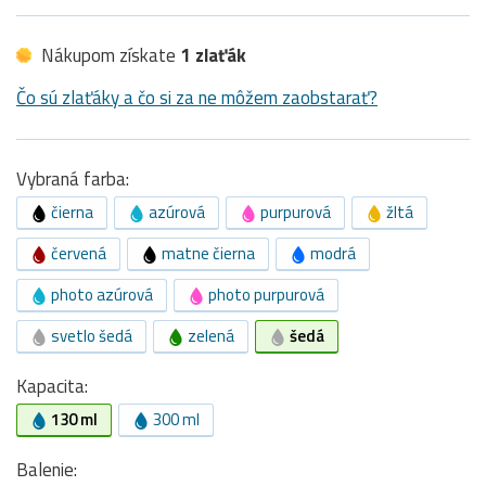
Nákupom získate
1 zlaťák
Čo sú zlaťáky a čo si za ne môžem zaobstarať?
Vybraná farba:
čierna
azúrová
purpurová
žltá
červená
matne čierna
modrá
photo azúrová
photo purpurová
svetlo šedá
zelená
šedá
Kapacita:
130 ml
300 ml
Balenie: