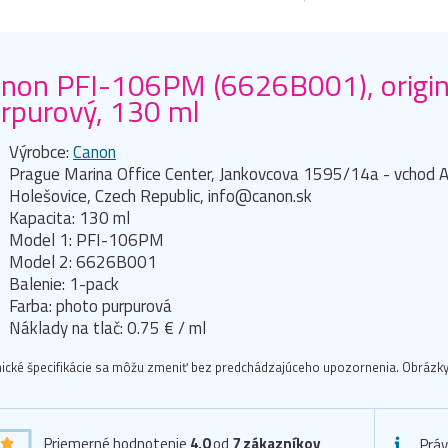
non PFI-106PM (6626B001), origin
rpurový, 130 ml
Výrobce:
Canon
Prague Marina Office Center, Jankovcova 1595/14a - vchod A
Holešovice, Czech Republic, info@canon.sk
Kapacita: 130 ml
Model 1: PFI-106PM
Model 2: 6626B001
Balenie: 1-pack
Farba: photo purpurová
Náklady na tlač: 0.75 € / ml
ické špecifikácie sa môžu zmeniť bez predchádzajúceho upozornenia. Obrázky 
Priemerné hodnotenie
4,0
od
7
zákazníkov
Prá