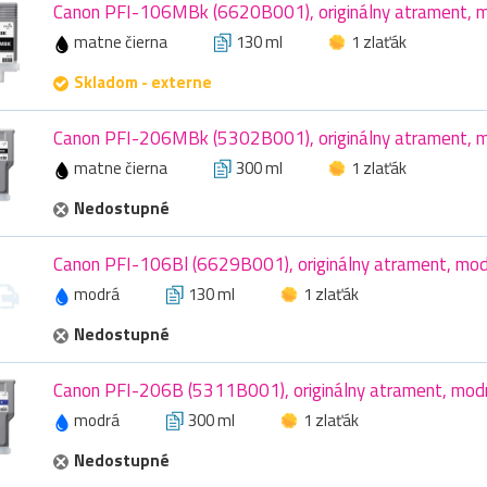
Canon PFI-106MBk (6620B001), originálny atrament, ma
matne čierna
130 ml
1 zlaťák
Skladom - externe
Canon PFI-206MBk (5302B001), originálny atrament, ma
matne čierna
300 ml
1 zlaťák
Nedostupné
Canon PFI-106Bl (6629B001), originálny atrament, mod
modrá
130 ml
1 zlaťák
Nedostupné
Canon PFI-206B (5311B001), originálny atrament, modr
modrá
300 ml
1 zlaťák
Nedostupné