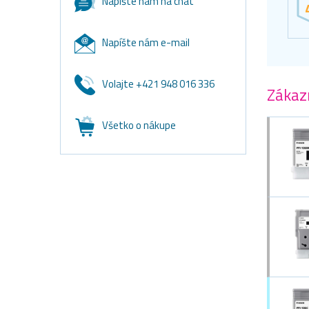
Napište nám na chat
Napíšte nám e-mail
Volajte +421 948 016 336
Zákazn
Všetko o nákupe