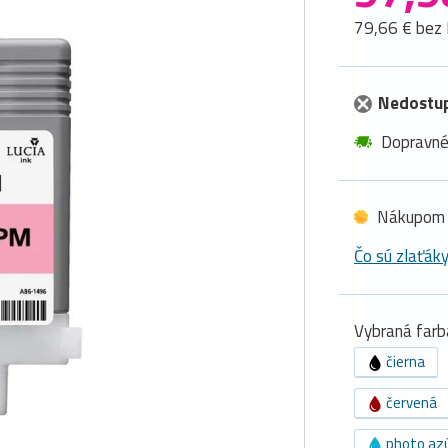
79,66 € bez
Nedostu
Dopravn
Nákupom 
Čo sú zlaťák
Vybraná farb
čierna
červená
photo az