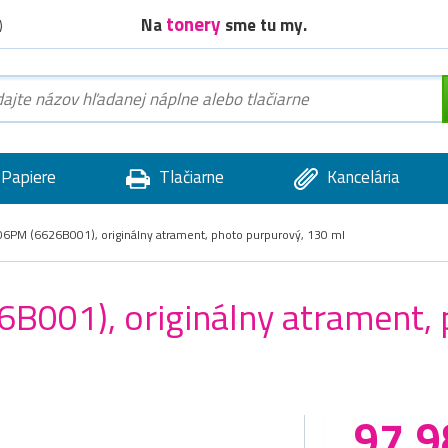
tonery
Na
sme tu my.
)
Papiere
Tlačiarne
Kancelária
6PM (6626B001), originálny atrament, photo purpurový, 130 ml
B001), originálny atrament, 
97,9