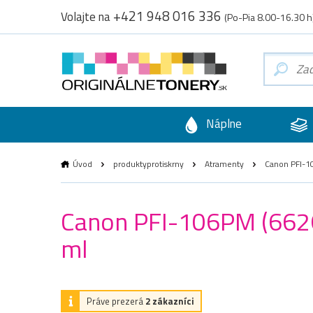
+421 948 016 336
Volajte na
(Po-Pia 8.00-16.30 h
Náplne
Úvod
produktyprotiskrny
Atramenty
Canon PFI-10
Canon PFI-106PM (6626
ml
Práve prezerá
2 zákazníci