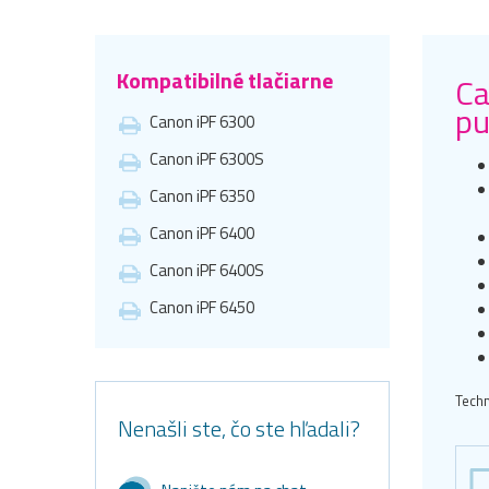
Kompatibilné tlačiarne
Ca
pu
Canon iPF 6300
Canon iPF 6300S
Canon iPF 6350
Canon iPF 6400
Canon iPF 6400S
Canon iPF 6450
Techn
Nenašli ste, čo ste hľadali?