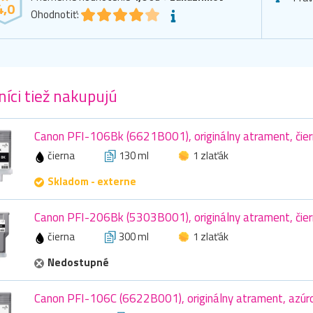
4,0
Ohodnotiť:
íci tiež nakupujú
Canon PFI-106Bk (6621B001), originálny atrament, čier
čierna
130 ml
1 zlaťák
Skladom - externe
Canon PFI-206Bk (5303B001), originálny atrament, čier
čierna
300 ml
1 zlaťák
Nedostupné
Canon PFI-106C (6622B001), originálny atrament, azúr