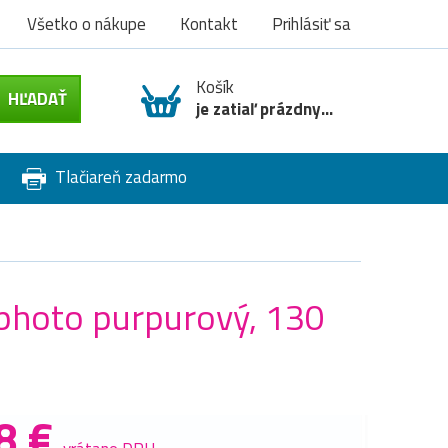
Všetko o nákupe
Kontakt
Prihlásiť sa
Košík
je zatiaľ prázdny...
Tlačiareň zadarmo
photo purpurový, 130
8 €