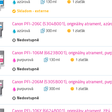
azúrová
130 ml
1 zlaťák
Skladom - externe
Canon PFI-206C (5304B001), originálny atrament, azúr
azúrová
300 ml
1 zlaťák
Nedostupné
Canon PFI-106M (6623B001), originálny atrament, purp
purpurová
130 ml
1 zlaťák
Nedostupné
Canon PFI-206M (5305B001), originálny atrament, purp
purpurová
300 ml
1 zlaťák
Nedostupné
Canon PFI-106Y (6624B001), originálny atrament, žltý,