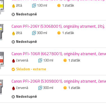
žltá
130 ml
1 zlaťák
Nedostupné
Canon PFI-206Y (5306B001), originálny atrament, žltý,
žltá
300 ml
1 zlaťák
Nedostupné
Canon PFI-106R (6627B001), originálny atrament, červ
červená
130 ml
1 zlaťák
Skladom - externe
Canon PFI-206R (5309B001), originálny atrament, červ
červená
300 ml
1 zlaťák
Nedostupné