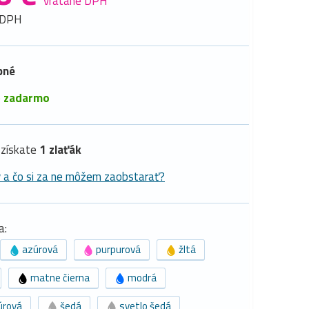
vrátane DPH
 DPH
pné
é
zadarmo
získate
1 zlaťák
y a čo si za ne môžem zaobstarať?
a:
azúrová
purpurová
žltá
matne čierna
modrá
úrová
šedá
svetlo šedá