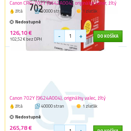
Canon CRG-702Y (9642A004), originálny toner, žltý
žltá
10000 stran
1 zlaťák
Nedostupné
126,10 €
-
+
DO KOŠÍKA
102,52 € bez DPH
Canon 702Y (9624A004), originálny valec, žltý
žltá
40000 stran
1 zlaťák
Nedostupné
265,78 €
-
+