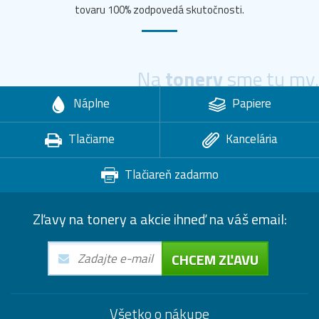
tovaru 100% zodpovedá skutočnosti.
Na
tonery
sme tu my.
Náplne
Papiere
Tlačiarne
Kancelária
Tlačiareň zadarmo
Zľavy na tonery a akcie ihneď na váš email:
CHCEM ZĽAVU
Všetko o nákupe