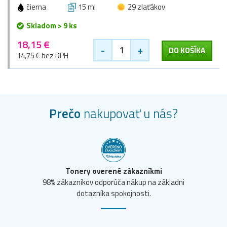
čierna
15 ml
29 zlaťákov
Skladom > 9 ks
18,15 €
-
+
DO KOŠÍKA
14,75 € bez DPH
Prečo
nakupovať u nás?
Tonery overené zákazníkmi
98% zákazníkov odporúča nákup na základni
dotazníka spokojnosti.