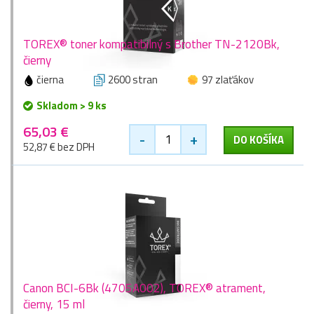
TOREX® toner kompatibilný s Brother TN-2120Bk,
čierny
čierna
2600 stran
97 zlaťákov
Skladom > 9 ks
65,03 €
-
+
DO KOŠÍKA
52,87 € bez DPH
Canon BCI-6Bk (4705A002), TOREX® atrament,
čierny, 15 ml