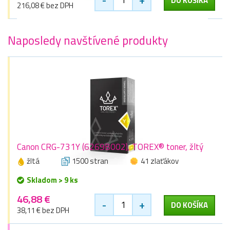
DO KOŠÍKA
216,08 € bez DPH
Naposledy navštívené produkty
Canon CRG-731Y (6269B002), TOREX® toner, žltý
žltá
1500 stran
41 zlaťákov
Skladom > 9 ks
46,88 €
-
+
DO KOŠÍKA
38,11 € bez DPH