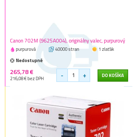
Canon 702M (9625A004), originálny valec, purpurový
purpurová
40000 stran
1 zlaťák
Nedostupné
265,78 €
-
+
DO KOŠÍKA
216,08 € bez DPH