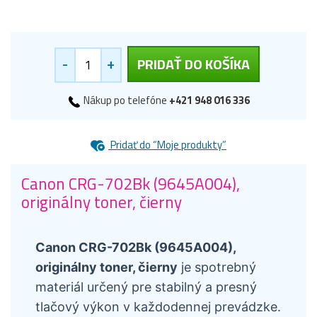
-
+
PRIDAŤ DO KOŠÍKA
Nákup po telefóne
+421 948 016 336
Pridať do “Moje produkty”
Canon CRG-702Bk (9645A004),
originálny toner, čierny
Canon CRG-702Bk (9645A004),
originálny toner, čierny
je spotrebný
materiál určený pre stabilný a presný
tlačový výkon v každodennej prevádzke.