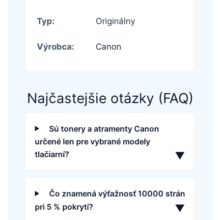
Typ:
Originálny
Výrobca:
Canon
Najčastejšie otázky (FAQ)
Sú tonery a atramenty Canon
určené len pre vybrané modely
tlačiarní?
▼
Čo znamená výťažnosť 10000 strán
pri 5 % pokrytí?
▼