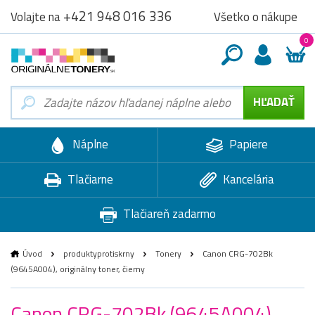
+421 948 016 336
Všetko o nákupe
Volajte na
0
Náplne
Papiere
Tlačiarne
Kancelária
Tlačiareň zadarmo
Úvod
produktyprotiskrny
Tonery
Canon CRG-702Bk
(9645A004), originálny toner, čierny
Canon CRG-702Bk (9645A004),