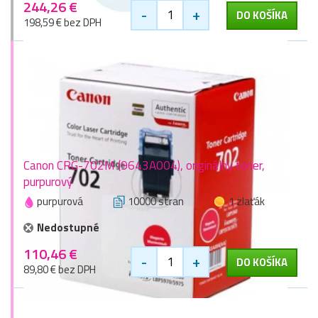
244,26 €
-
+
DO KOŠÍKA
198,59 € bez DPH
Canon CRG-702M (9643A004), originálny toner,
purpurový
purpurová
10000 stran
1 zlaťák
Nedostupné
110,46 €
-
+
DO KOŠÍKA
89,80 € bez DPH