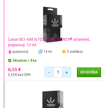
Canon BCI-6M (4707A002), TOREX® atrament,
purpurový, 13 ml
purpurová
13 ml
5 zlaťákov
Skladom > 9 ks
6,55 €
-
+
DO KOŠÍKA
5,33 € bez DPH