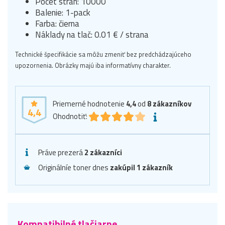
Počet strán: 10000
Balenie: 1-pack
Farba: čierna
Náklady na tlač: 0.01 € / strana
Technické špecifikácie sa môžu zmeniť bez predchádzajúceho
upozornenia. Obrázky majú iba informatívny charakter.
Priemerné hodnotenie
4,4
od
8
zákazníkov
4,4
Ohodnotiť:
Práve prezerá
2 zákazníci
Originálníe toner dnes
zakúpil 1 zákazník
Kompatibilné tlačiarne