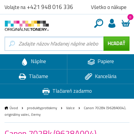
+421 948 016 336
Všetko o nákupe
Volajte na
0
Náplne
Papiere
Tlačiarne
Kancelária
Tlačiareň zadarmo
Úvod
produktyprotiskrny
Valce
Canon 702Bk (9628A004),
originálny valec, čierny
Canon 702Bk (9628A004),