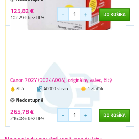
125,82 €
-
+
DO KOŠÍKA
102,29 € bez DPH
Canon 702Y (9624A004), originálny valec, žltý
žltá
40000 stran
1 zlaťák
Nedostupné
265,78 €
-
+
DO KOŠÍKA
216,08 € bez DPH