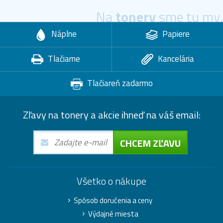
Na
tonery
sme tu my.
Náplne
Papiere
Tlačiarne
Kancelária
Tlačiareň zadarmo
Zľavy na tonery a akcie ihneď na váš email:
CHCEM ZĽAVU
Všetko o nákupe
Spôsob doručenia a ceny
Výdajné miesta