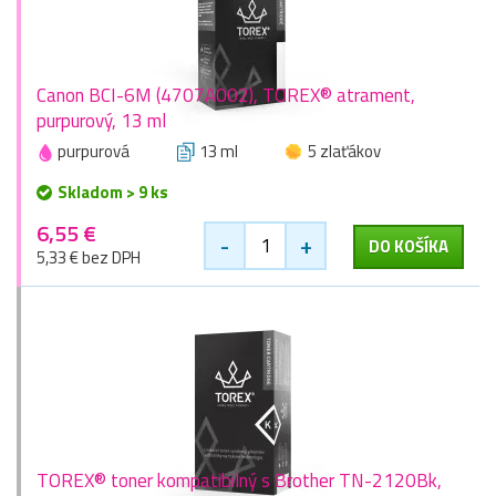
Canon BCI-6M (4707A002), TOREX® atrament,
purpurový, 13 ml
purpurová
13 ml
5 zlaťákov
Skladom > 9 ks
6,55 €
-
+
DO KOŠÍKA
5,33 € bez DPH
TOREX® toner kompatibilný s Brother TN-2120Bk,