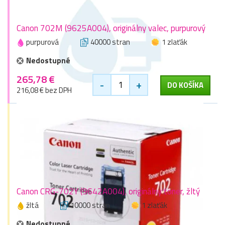
Canon 702M (9625A004), originálny valec, purpurový
purpurová
40000 stran
1 zlaťák
Nedostupné
265,78 €
-
+
DO KOŠÍKA
216,08 € bez DPH
Canon CRG-702Y (9642A004), originálny toner, žltý
žltá
10000 stran
1 zlaťák
Nedostupné