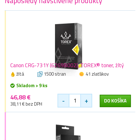
Naposledy navštívené produkty
Canon CRG-731Y (6269B002), TOREX® toner, žltý
žltá
1500 stran
41 zlaťákov
Skladom > 9 ks
46,88 €
-
+
DO KOŠÍKA
38,11 € bez DPH