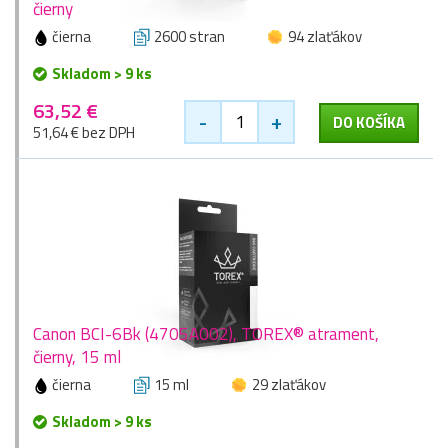
čierny
čierna
2600 stran
94 zlaťákov
Skladom > 9 ks
63,52 €
-
+
DO KOŠÍKA
51,64 € bez DPH
Canon BCI-6Bk (4705A002), TOREX® atrament,
čierny, 15 ml
čierna
15 ml
29 zlaťákov
Skladom > 9 ks