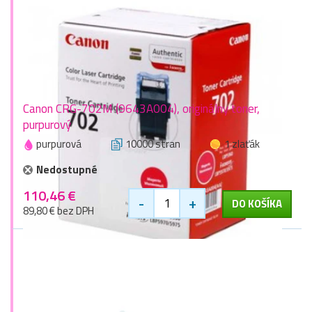
Canon CRG-702M (9643A004), originálny toner,
purpurový
purpurová
10000 stran
1 zlaťák
Nedostupné
110,46 €
-
+
DO KOŠÍKA
89,80 € bez DPH