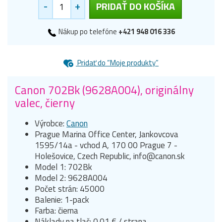
-
+
PRIDAŤ DO KOŠÍKA
Nákup po telefóne
+421 948 016 336
Pridať do “Moje produkty”
Canon 702Bk (9628A004), originálny
valec, čierny
Výrobce:
Canon
Prague Marina Office Center, Jankovcova
1595/14a - vchod A, 170 00 Prague 7 -
Holešovice, Czech Republic, info@canon.sk
Model 1: 702Bk
Model 2: 9628A004
Počet strán: 45000
Balenie: 1-pack
Farba: čierna
Náklady na tlač: 0.01 € / strana