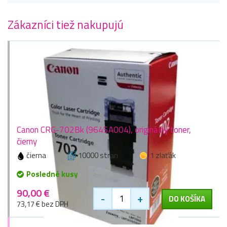
Zákazníci tiež nakupujú
Canon CRG-702Bk (9645A004), originálny toner,
čierny
čierna
10000 stran
1 zlaťák
Posledné kusy
90,00 €
-
+
DO KOŠÍKA
73,17 € bez DPH