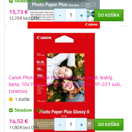
Skladom > 9 ks
15,73 €
-
+
DO KOŠÍKA
12,79 € bez DPH
Canon Photo Paper Plus Glossy, foto papír, lesklý,
biela, 10x15cm, 4x6", 275 g/m2, 50 ks, PP-201 4x6,
tonerový
1 zlaťák
Skladom > 9 ks
14,52 €
-
+
DO KOŠÍKA
11,80 € bez DPH