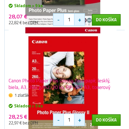
Skladom > 9 ks
28,07 €
-
+
DO KOŠÍKA
22,82 € bez DPH
Canon Photo Paper Plus Glossy, foto papír, lesklý,
biela, A3, 260 g/m2, 20 ks, PP-201 A3, tonerový
1 zlaťák
Skladom > 9 ks
28,25 €
-
+
DO KOŠÍKA
22,97 € bez DPH