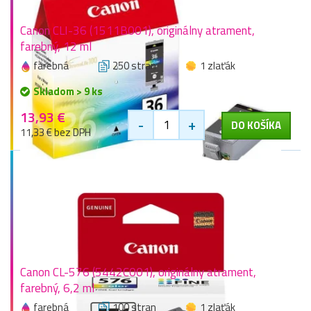
Canon CLI-36 (1511B001), originálny atrament,
farebný, 12 ml
farebná
250 stran
1 zlaťák
Skladom > 9 ks
13,93 €
-
+
DO KOŠÍKA
11,33 € bez DPH
Canon CL-576 (5442C001), originálny atrament,
farebný, 6,2 ml
farebná
100 stran
1 zlaťák