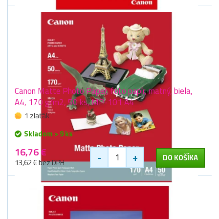
Canon Matte Photo Paper, foto papír, matný, biela,
A4, 170 g/m2, 50 ks, MP-101 A4
1 zlaťák
Skladom > 9 ks
16,76 €
-
+
DO KOŠÍKA
13,62 € bez DPH