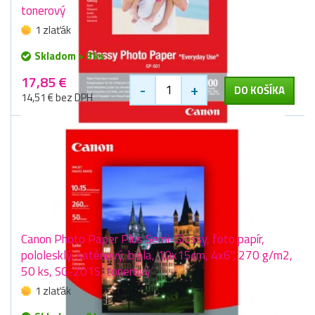
tonerový
1 zlaťák
Skladom > 9 ks
17,85 €
-
+
DO KOŠÍKA
14,51 € bez DPH
Canon Photo Paper Plus Semi-Glossy, foto papír,
pololesklý, saténový, biela, 10x15cm, 4x6", 270 g/m2,
50 ks, SG-201S, tonerový
1 zlaťák