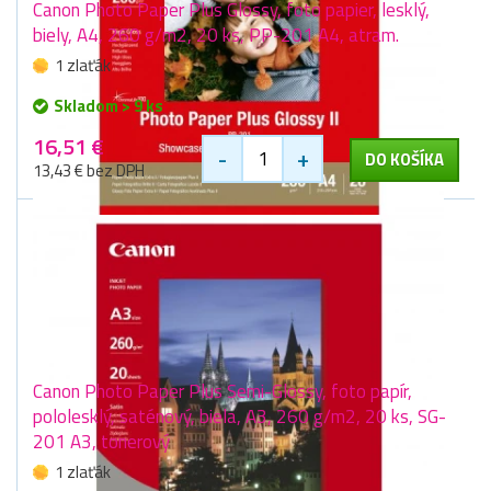
Canon Photo Paper Plus Glossy, foto papier, lesklý,
biely, A4, 260 g/m2, 20 ks, PP-201 A4, atram.
1 zlaťák
Skladom > 9 ks
16,51 €
-
+
DO KOŠÍKA
13,43 € bez DPH
Canon Photo Paper Plus Semi-Glossy, foto papír,
pololesklý, saténový, biela, A3, 260 g/m2, 20 ks, SG-
201 A3, tonerový
1 zlaťák