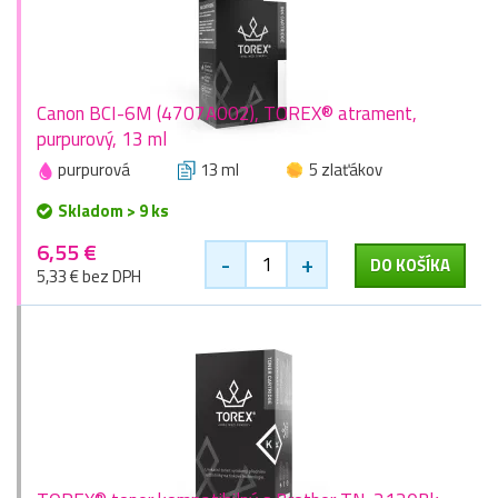
Canon BCI-6M (4707A002), TOREX® atrament,
purpurový, 13 ml
purpurová
13 ml
5 zlaťákov
Skladom > 9 ks
6,55 €
-
+
DO KOŠÍKA
5,33 € bez DPH