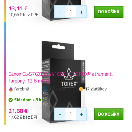
13,11 €
-
+
DO KOŠÍKA
10,66 € bez DPH
Canon CL-576XL (5441C001), TOREX® atrament,
farebný, 12,6 ml, XL
farebná
300 stran
17 zlaťákov
Skladom > 9 ks
21,68 €
-
+
DO KOŠÍKA
17,62 € bez DPH