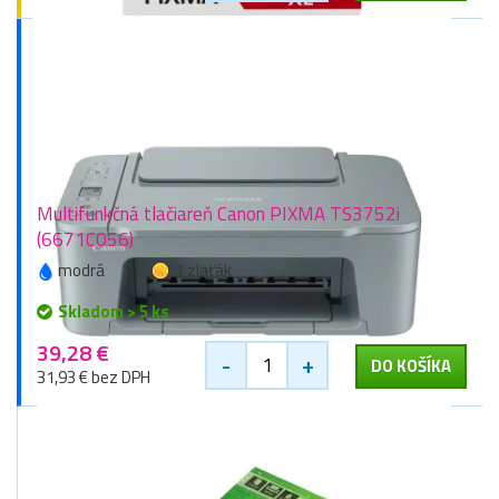
Multifunkčná tlačiareň Canon PIXMA TS3752i
(6671C056)
modrá
1 zlaťák
Skladom > 5 ks
39,28 €
-
+
DO KOŠÍKA
31,93 € bez DPH