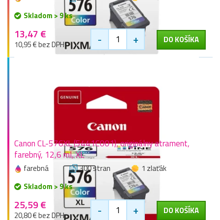
Skladom > 9 ks
13,47 €
-
+
DO KOŠÍKA
10,95 € bez DPH
Canon CL-576XL (5441C001), originálny atrament,
farebný, 12,6 ml, XL
farebná
300 stran
1 zlaťák
Skladom > 9 ks
25,59 €
-
+
DO KOŠÍKA
20,80 € bez DPH