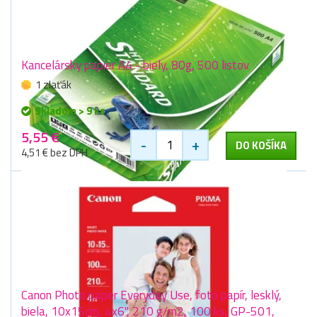
Kancelársky papier A4 - biely, 80g, 500 listov
1 zlaťák
Skladom > 9 ks
5,55 €
-
+
DO KOŠÍKA
4,51 € bez DPH
Canon Photo paper Everyday Use, foto papír, lesklý,
biela, 10x15cm, 4x6", 210 g/m2, 100 ks, GP-501,