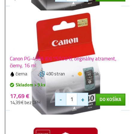
Canon PG-40Bk (0615B001), originálny atrament,
čierny, 16 ml
čierna
490 stran
1 zlaťák
Skladom > 9 ks
17,69 €
-
+
DO KOŠÍKA
14,39 € bez DPH