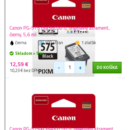
Canon PG-575 (5438C001), originálny atrament,
čierny, 5,6 ml
čierna
100 stran
1 zlaťák
Skladom > 9 ks
12,59 €
-
+
DO KOŠÍKA
10,23 € bez DPH
Canon PG-575XL (5437C001), originálny atrament,