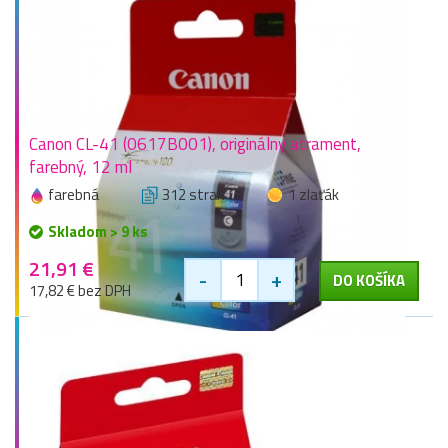
Canon CL-41 (0617B001), originálny atrament,
farebný, 12 ml
farebná
312 stran
1 zlaťák
Skladom > 9 ks
21,91 €
-
+
DO KOŠÍKA
17,82 € bez DPH