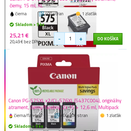
čierny, 15 ml, XL
čierna
400 stran
1 zlaťák
Skladom > 9 ks
25,21 €
-
+
DO KOŠÍKA
20,49 € bez DPH
Canon PG-575XL x2/CL-576XL (5437C004), originálny
atrament, čierny/farebný, 2x 15 + 12,6 ml, Multipack
čierna/farebná
400/300 stran
1 zlaťák
Skladom > 9 ks