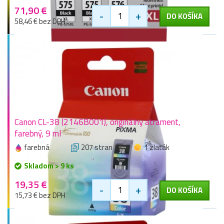
71,90 €
-
+
DO KOŠÍKA
58,46 € bez DPH
Canon CL-38 (2146B001), originálny atrament,
farebný, 9 ml
farebná
207 stran
1 zlaťák
Skladom > 9 ks
19,35 €
-
+
DO KOŠÍKA
15,73 € bez DPH