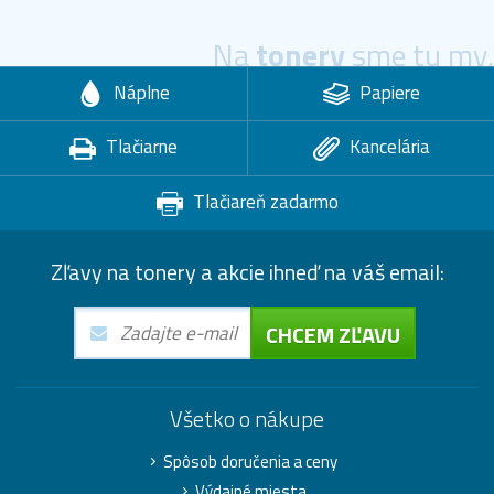
Na
tonery
sme tu my.
Náplne
Papiere
Tlačiarne
Kancelária
Tlačiareň zadarmo
Zľavy na tonery a akcie ihneď na váš email:
CHCEM ZĽAVU
Všetko o nákupe
Spôsob doručenia a ceny
Výdajné miesta