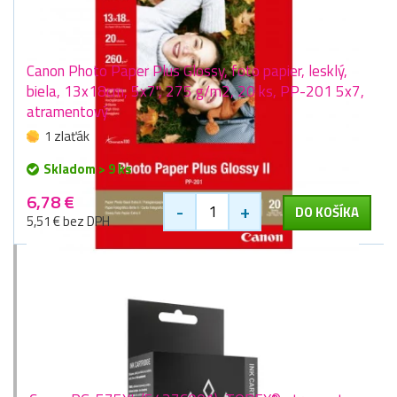
Canon Photo Paper Plus Glossy, foto papier, lesklý,
biela, 13x18cm, 5x7", 275 g/m2, 20 ks, PP-201 5x7,
atramentový
1 zlaťák
Skladom > 9 ks
6,78 €
-
+
DO KOŠÍKA
5,51 € bez DPH