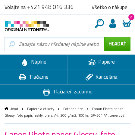
+421 948 016 336
Všetko o nákupe
Volajte na
0
Náplne
Papiere
Tlačiarne
Kancelária
Tlačiareň zadarmo
Úvod
Papiere a etikety
Fotopapiere
Canon Photo paper
Glossy, foto papír, lesklý, biela, A4, 200 g/m2, 100 ks, GP-501 A4, tonerový
Canon Photo paper Glossy, foto