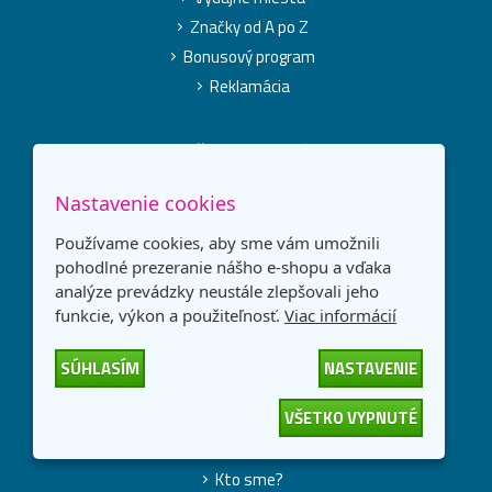
Značky od A po Z
Bonusový program
Reklamácia
Prečo vybrať nás?
Prečo nakupovať u nás?
Nastavenie cookies
Darčeky ZADARMO
Používame cookies, aby sme vám umožnili
®
Alternatívne tonery TOREX
pohodlné prezeranie nášho e-shopu a vďaka
Ekologická likvidácia a výkup tonerov
analýze prevádzky neustále zlepšovali jeho
Partnerský program PRIME
funkcie, výkon a použiteľnosť.
Viac informácií
Blog
SÚHLASÍM
NASTAVENIE
Poradňa
VŠETKO VYPNUTÉ
O spoločnosti
Kto sme?