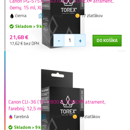
Canon PG-575XL (5437C001), TOREX® atrament,
čierny, 15 ml, XL
čierna
400 stran
17 zlaťákov
Skladom > 9 ks
21,68 €
-
+
DO KOŠÍKA
17,62 € bez DPH
Canon CLI-36 (1511B001), TOREX® atrament,
farebný, 12,5 ml
farebná
12,5 ml
19 zlaťákov
Skladom > 9 ks