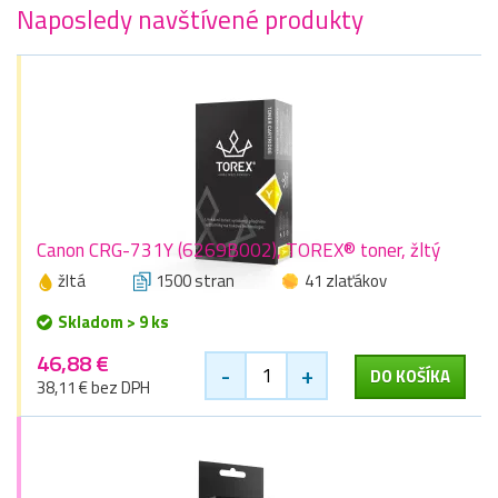
Naposledy navštívené produkty
Canon CRG-731Y (6269B002), TOREX® toner, žltý
žltá
1500 stran
41 zlaťákov
Skladom > 9 ks
46,88 €
-
+
DO KOŠÍKA
38,11 € bez DPH