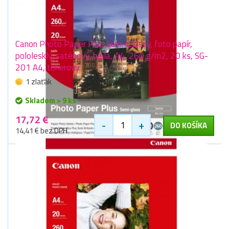
Canon Photo Paper Plus Semi-Glossy, foto papír,
pololesklý, saténový, biela, A4, 260 g/m2, 20 ks, SG-
201 A4, tonerový
1 zlaťák
Skladom > 9 ks
17,72 €
-
+
DO KOŠÍKA
14,41 € bez DPH