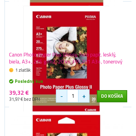
Canon Photo Paper Plus Glossy, foto papír, lesklý,
biela, A3+, 275 g/m2, 20 ks, PP-201 A3+, tonerový
1 zlaťák
Posledný kus
39,32 €
-
+
DO KOŠÍKA
31,97 € bez DPH