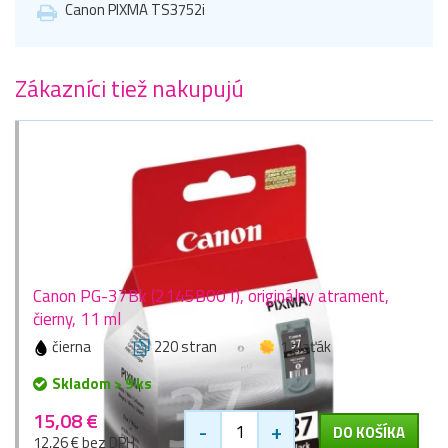
Canon PIXMA TS3752i
Zákazníci tiež nakupujú
Canon PG-37Bk (2145B001), originálny atrament,
čierny, 11 ml
čierna
220 stran
1 zlaťák
Skladom > 9 ks
15,08 €
-
+
DO KOŠÍKA
12,26 € bez DPH