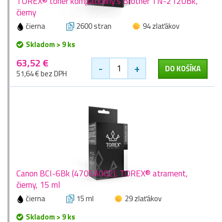
TOREX® toner kompatibilný s Brother TN-2120Bk,
čierny
čierna
2600 stran
94 zlaťákov
Skladom > 9 ks
63,52 €
-
+
DO KOŠÍKA
51,64 € bez DPH
Canon BCI-6Bk (4705A002), TOREX® atrament,
čierny, 15 ml
čierna
15 ml
29 zlaťákov
Skladom > 9 ks