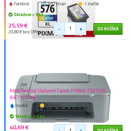
farebná
300 stran
1 zlaťák
Skladom > 9 ks
25,59 €
-
+
DO KOŠÍKA
20,80 € bez DPH
Multifunkčná tlačiareň Canon PIXMA TS3752i
(6671C056)
modrá
1 zlaťák
Skladom > 5 ks
40,69 €
-
+
DO KOŠÍKA