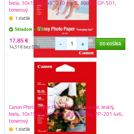
biela, 10x15cm, 4x6", 210 g/m2, 100 ks, GP-501,
tonerový
1 zlaťák
Skladom > 9 ks
17,85 €
-
+
DO KOŠÍKA
14,51 € bez DPH
Canon Photo Paper Plus Glossy, foto papír, lesklý,
biela, 10x15cm, 4x6", 275 g/m2, 50 ks, PP-201 4x6,
tonerový
1 zlaťák