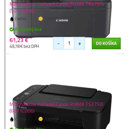
Multifunkčná tlačiareň Canon PIXMA TR4755i
(5074C036)
čierna
1 zlaťák
Posledný kus
61,23 €
-
+
DO KOŠÍKA
49,78 € bez DPH
Multifunkčná tlačiareň Canon PIXMA TS3750i
(6671C006)
čierna
1 zlaťák