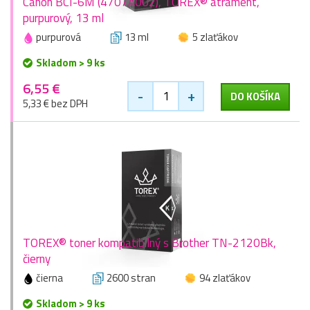
Canon BCI-6M (4707A002), TOREX® atrament,
purpurový, 13 ml
purpurová
13 ml
5 zlaťákov
Skladom > 9 ks
6,55 €
-
+
DO KOŠÍKA
5,33 € bez DPH
TOREX® toner kompatibilný s Brother TN-2120Bk,
čierny
čierna
2600 stran
94 zlaťákov
Skladom > 9 ks