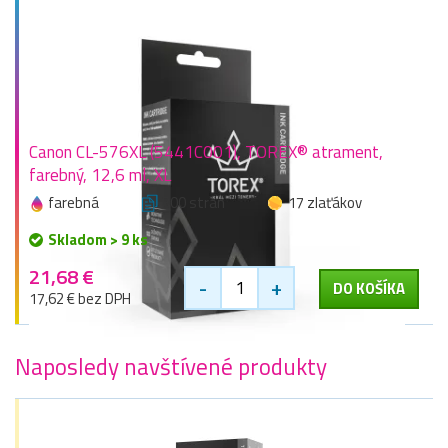
Canon CL-576XL (5441C001), TOREX® atrament,
farebný, 12,6 ml, XL
farebná
300 stran
17 zlaťákov
Skladom > 9 ks
21,68 €
-
+
DO KOŠÍKA
17,62 € bez DPH
Naposledy navštívené produkty