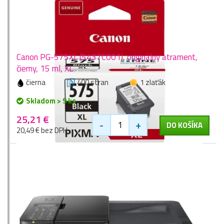
Canon PG-575XL (5437C001), originálny atrament,
čierny, 15 ml, XL
čierna
400 stran
1 zlaťák
Skladom > 9 ks
25,21 €
-
+
DO KOŠÍKA
20,49 € bez DPH