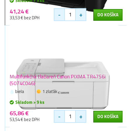
Skladom > 9 ks
41,24 €
-
+
DO KOŠÍKA
33,53 € bez DPH
Multifunkčná tlačiareň Canon PIXMA TR4756i
(5074C046)
biela
1 zlaťák
Skladom > 9 ks
65,86 €
-
+
DO KOŠÍKA
53,54 € bez DPH