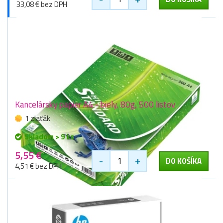
33,08 € bez DPH
Kancelársky papier A4 - biely, 80g, 500 listov
1 zlaťák
Skladom > 9 ks
5,55 €
-
+
DO KOŠÍKA
4,51 € bez DPH