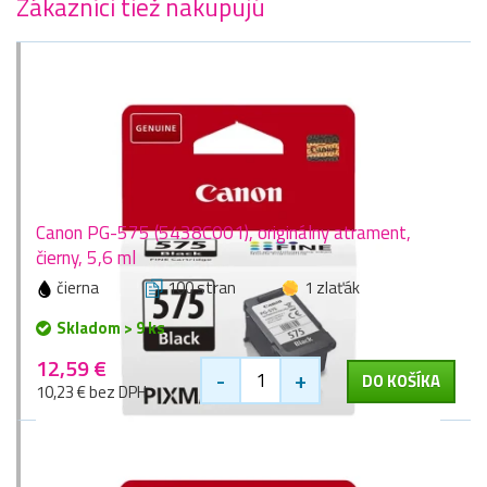
Zákazníci tiež nakupujú
Canon PG-575 (5438C001), originálny atrament,
čierny, 5,6 ml
čierna
100 stran
1 zlaťák
Skladom > 9 ks
12,59 €
-
+
DO KOŠÍKA
10,23 € bez DPH