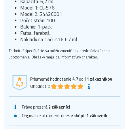
Kapacita: 6,2 ml
Model 1: CL-576
Model 2: 5442C001
Počet strán: 100
Balenie: 1-pack
Farba: farebná
Náklady na tlač: 2.16 € / ml
Technické špecifikácie sa môžu zmeniť bez predchádzajúceho
upozornenia. Obrázky majú iba informatívny charakter.
Priemerné hodnotenie
4,7
od
11
zákazníkov
4,7
Ohodnotiť:
Práve prezerá
2 zákazníci
Originálníe atrament dnes
zakúpil 1 zákazník