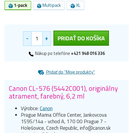
1-pack
Multipack
XL
-
+
PRIDAŤ DO KOŠÍKA
Nákup po telefóne
+421 948 016 336
Pridať do “Moje produkty”
Canon CL-576 (5442C001), originálny
atrament, farebný, 6,2 ml
Výrobce:
Canon
Prague Marina Office Center, Jankovcova
1595/14a - vchod A, 170 00 Prague 7 -
Holešovice, Czech Republic, info@canon.sk