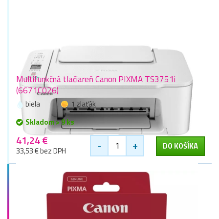
Multifunkčná tlačiareň Canon PIXMA TS3751i
(6671C026)
biela
1 zlaťák
Skladom > 9 ks
41,24 €
-
+
DO KOŠÍKA
33,53 € bez DPH