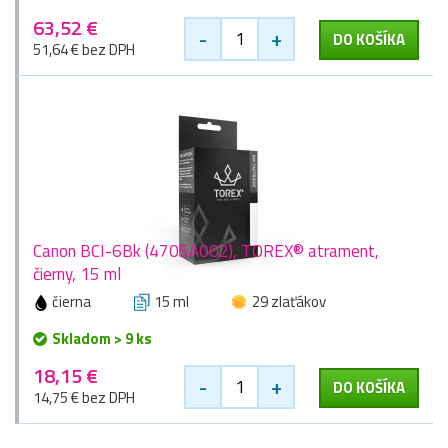
63,52 €
-
+
DO KOŠÍKA
51,64 € bez DPH
Canon BCI-6Bk (4705A002), TOREX® atrament,
čierny, 15 ml
čierna
15 ml
29 zlaťákov
Skladom > 9 ks
18,15 €
-
+
DO KOŠÍKA
14,75 € bez DPH