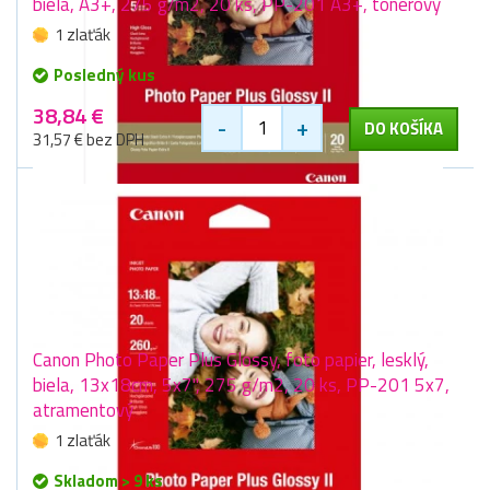
biela, A3+, 275 g/m2, 20 ks, PP-201 A3+, tonerový
1 zlaťák
Posledný kus
38,84 €
-
+
DO KOŠÍKA
31,57 € bez DPH
Canon Photo Paper Plus Glossy, foto papier, lesklý,
biela, 13x18cm, 5x7", 275 g/m2, 20 ks, PP-201 5x7,
atramentový
1 zlaťák
Skladom > 9 ks