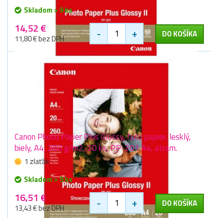
Skladom > 9 ks
14,52 €
-
+
DO KOŠÍKA
11,80 € bez DPH
Canon Photo Paper Plus Glossy, foto papier, lesklý,
biely, A4, 260 g/m2, 20 ks, PP-201 A4, atram.
1 zlaťák
Skladom > 9 ks
16,51 €
-
+
DO KOŠÍKA
13,43 € bez DPH