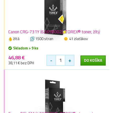
Canon CRG-731Y (6269B002), TOREX® toner, žltý
žltá
1500 stran
41 zlaťákov
Skladom > 9 ks
46,88 €
-
+
DO KOŠÍKA
38,11 € bez DPH