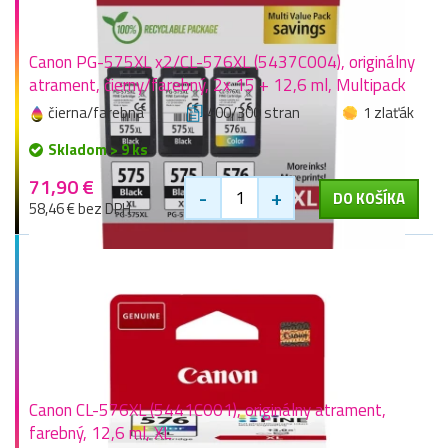
Canon PG-575XL x2/CL-576XL (5437C004), originálny
atrament, čierny/farebný, 2x 15 + 12,6 ml, Multipack
čierna/farebná
400/300 stran
1 zlaťák
Skladom > 9 ks
71,90 €
-
+
DO KOŠÍKA
58,46 € bez DPH
Canon CL-576XL (5441C001), originálny atrament,
farebný, 12,6 ml, XL