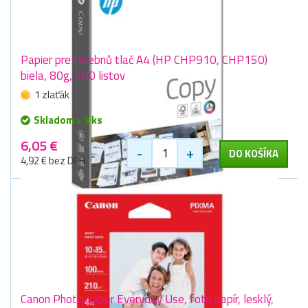
Papier pre farebnů tlač A4 (HP CHP910, CHP150)
biela, 80g, 500 listov
1 zlaťák
Skladom > 9 ks
6,05 €
-
+
DO KOŠÍKA
4,92 € bez DPH
Canon Photo paper Everyday Use, foto papír, lesklý,