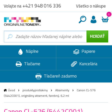
+421 948 016 336
Všetko o nákupe
Volajte na
0
Náplne
Papiere
Tlačiarne
Kancelária
Tlačiareň zadarmo
Úvod
produktyprotiskrny
Atramenty
Canon CL-576
(5442C001), originálny atrament, farebný, 6,2 ml
Canon CL-576 (5442C001),