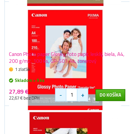
Canon Photo paper Glossy, foto papír, lesklý, biela, A4,
200 g/m2, 100 ks, GP-501 A4, tonerový
1 zlaťák
Skladom > 9 ks
27,89 €
-
+
DO KOŠÍKA
22,67 € bez DPH