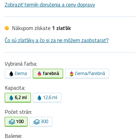
Zobraziť termín doručenia a ceny dopravy
Nákupom získate
1 zlaťák
Čo sú zlaťáky a čo si za ne môžem zaobstarať?
Vybraná farba:
čierna
farebná
čierna/farebná
Kapacita:
6,2 ml
12,6 ml
Počet strán:
100
300
Balenie: