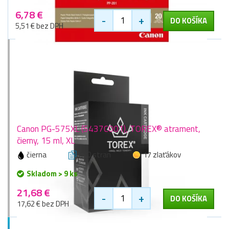
6,78 €
-
+
DO KOŠÍKA
5,51 € bez DPH
Canon PG-575XL (5437C001), TOREX® atrament,
čierny, 15 ml, XL
čierna
400 stran
17 zlaťákov
Skladom > 9 ks
21,68 €
-
+
DO KOŠÍKA
17,62 € bez DPH