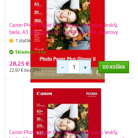
Canon Photo Paper Plus Glossy, foto papír, lesklý,
biela, A3, 260 g/m2, 20 ks, PP-201 A3, tonerový
1 zlaťák
Skladom > 9 ks
28,25 €
-
+
DO KOŠÍKA
22,97 € bez DPH
Canon Photo Paper Plus Glossy, foto papír, lesklý,