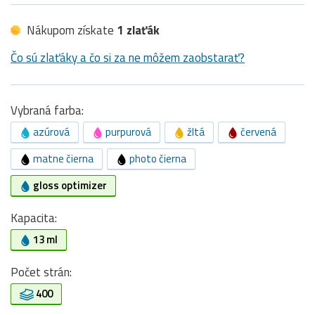
Nákupom získate
1 zlaťák
Čo sú zlaťáky a čo si za ne môžem zaobstarať?
Vybraná farba:
azúrová
purpurová
žltá
červená
matne čierna
photo čierna
gloss optimizer
Kapacita:
13 ml
Počet strán:
400