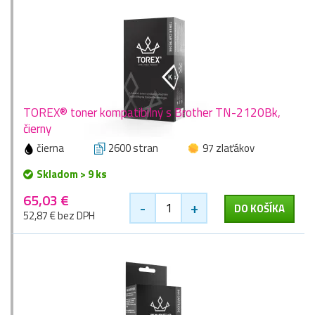
TOREX® toner kompatibilný s Brother TN-2120Bk,
čierny
čierna
2600 stran
97 zlaťákov
Skladom > 9 ks
65,03 €
-
+
DO KOŠÍKA
52,87 € bez DPH