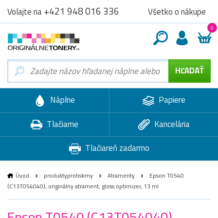
+421 948 016 336
Všetko o nákupe
Volajte na
0
Náplne
Papiere
Tlačiarne
Kancelária
Tlačiareň zadarmo
Úvod
produktyprotiskrny
Atramenty
Epson T0540
(C13T054040), originálny atrament, gloss optimizer, 13 ml
Epson T0540 (C13T054040),