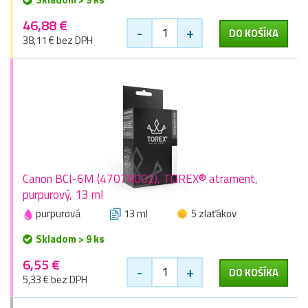
46,88 €
-
+
DO KOŠÍKA
38,11 € bez DPH
Canon BCI-6M (4707A002), TOREX® atrament,
purpurový, 13 ml
purpurová
13 ml
5 zlaťákov
Skladom > 9 ks
6,55 €
-
+
DO KOŠÍKA
5,33 € bez DPH