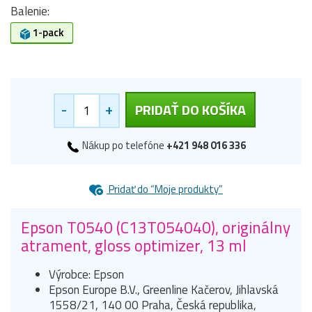
Balenie:
1-pack
-
+
PRIDAŤ DO KOŠÍKA
Nákup po telefóne
+421 948 016 336
Pridať do “Moje produkty”
Epson T0540 (C13T054040), originálny
atrament, gloss optimizer, 13 ml
Výrobce: Epson
Epson Europe B.V., Greenline Kačerov, Jihlavská
1558/21, 140 00 Praha, Česká republika,