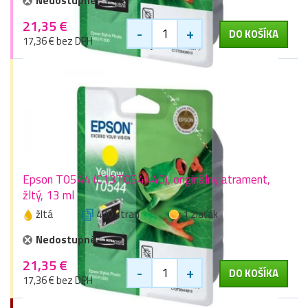
Nedostupné
21,35 €
-
+
DO KOŠÍKA
17,36 € bez DPH
Epson T0544 (C13T054440), originálny atrament,
žltý, 13 ml
žltá
400 stran
1 zlaťák
Nedostupné
21,35 €
-
+
DO KOŠÍKA
17,36 € bez DPH