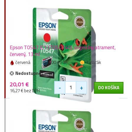
Epson T0547 (C13T054740), originálny atrament,
červený, 13 ml
červená
400 stran
1 zlaťák
Nedostupné
20,01 €
-
+
DO KOŠÍKA
16,27 € bez DPH