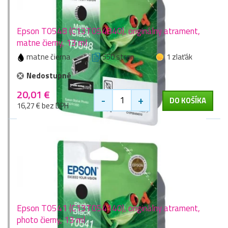
Epson T0548 (C13T054840), originálny atrament,
matne čierny, 13 ml
matne čierna
550 stran
1 zlaťák
Nedostupné
20,01 €
-
+
DO KOŠÍKA
16,27 € bez DPH
Epson T0541 (C13T054140), originálny atrament,
photo čierny, 13 ml