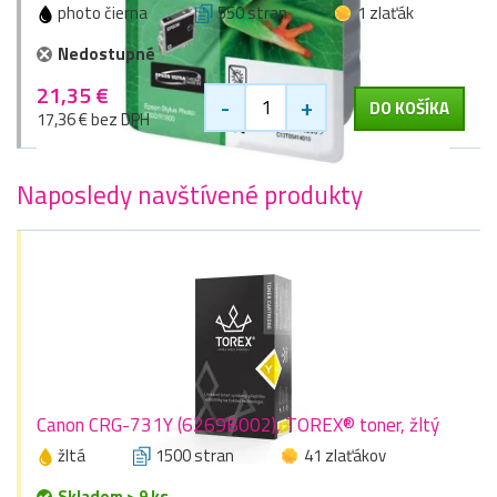
photo čierna
550 stran
1 zlaťák
Nedostupné
21,35 €
-
+
DO KOŠÍKA
17,36 € bez DPH
Naposledy navštívené produkty
Canon CRG-731Y (6269B002), TOREX® toner, žltý
žltá
1500 stran
41 zlaťákov
Skladom > 9 ks