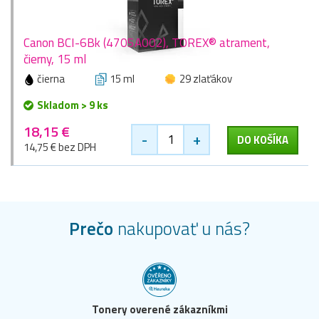
Canon BCI-6Bk (4705A002), TOREX® atrament,
čierny, 15 ml
čierna
15 ml
29 zlaťákov
Skladom > 9 ks
18,15 €
-
+
DO KOŠÍKA
14,75 € bez DPH
Prečo
nakupovať u nás?
Tonery overené zákazníkmi