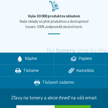
Vyše 30 000 produktov skladom
Naše sklady sú plné produktov a dostupnosť
tovaru 100% zodpovedá skutočnosti.
Na
tonery
sme tu my.
Náplne
Papiere
Tlačiarne
Kancelária
Tlačiareň zadarmo
Zľavy na tonery a akcie ihneď na váš email: