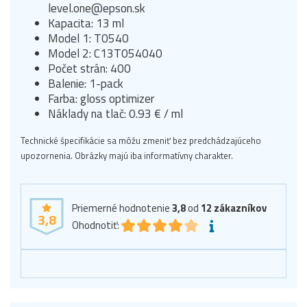
level.one@epson.sk
Kapacita: 13 ml
Model 1: T0540
Model 2: C13T054040
Počet strán: 400
Balenie: 1-pack
Farba: gloss optimizer
Náklady na tlač: 0.93 € / ml
Technické špecifikácie sa môžu zmeniť bez predchádzajúceho
upozornenia. Obrázky majú iba informatívny charakter.
Priemerné hodnotenie
3,8
od
12
zákazníkov
3,8
Ohodnotiť: