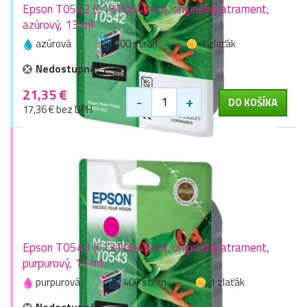
Epson T0542 (C13T054240), originálny atrament,
azúrový, 13 ml
azúrová
400 stran
1 zlaťák
Nedostupné
21,35 €
-
+
DO KOŠÍKA
17,36 € bez DPH
Epson T0543 (C13T054340), originálny atrament,
purpurový, 13 ml
purpurová
400 stran
1 zlaťák