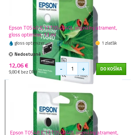
Epson T0540 (C13T054040), originálny atrament,
gloss optimizer, 13 ml
gloss optimizer
400 stran
1 zlaťák
Nedostupné
12,06 €
-
+
DO KOŠÍKA
9,80 € bez DPH
Epson T0548 (C13T054840), originálny atrament,