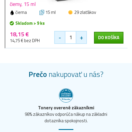
čierny, 15 ml
čierna
15 ml
29 zlaťákov
Skladom > 9 ks
18,15 €
-
+
DO KOŠÍKA
14,75 € bez DPH
Prečo
nakupovať u nás?
Tonery overené zákazníkmi
98% zákazníkov odporúča nákup na základni
dotazníka spokojnosti.