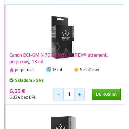
Canon BCI-6M (4707A002), TOREX® atrament,
purpurový, 13 ml
purpurová
13 ml
5 zlaťákov
Skladom > 9 ks
6,55 €
-
+
DO KOŠÍKA
5,33 € bez DPH