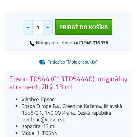
-
+
PRIDAŤ DO KOŠÍKA
Nákup po telefóne
+421 948 016 336
Pridať do “Moje produkty”
Epson T0544 (C13T054440), originálny
atrament, žltý, 13 ml
Výrobce: Epson
Epson Europe B.V., Greenline Kačerov, Jihlavská
1558/21, 140 00 Praha, Česká republika,
level.one@epson.sk
Kapacita: 13 ml
Model 1: T0544