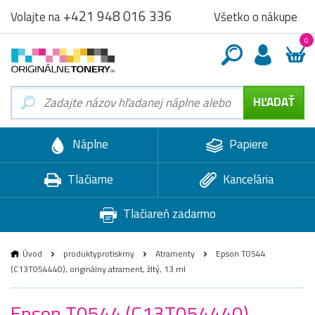
+421 948 016 336
Všetko o nákupe
Volajte na
0
Náplne
Papiere
Tlačiarne
Kancelária
Tlačiareň zadarmo
Úvod
produktyprotiskrny
Atramenty
Epson T0544
(C13T054440), originálny atrament, žltý, 13 ml
Epson T0544 (C13T054440),