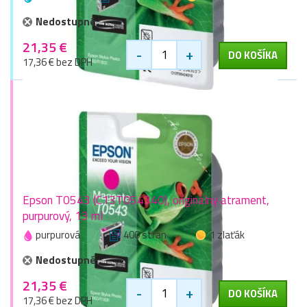
Nedostupné
21,35 €
-
+
DO KOŠÍKA
17,36 € bez DPH
Epson T0543 (C13T054340), originálny atrament,
purpurový, 13 ml
purpurová
400 stran
1 zlaťák
Nedostupné
21,35 €
-
+
DO KOŠÍKA
17,36 € bez DPH