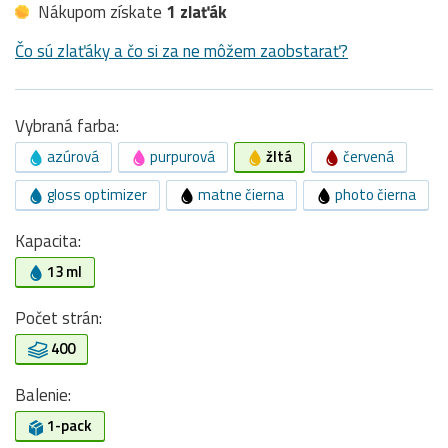
Nákupom získate
1 zlaťák
Čo sú zlaťáky a čo si za ne môžem zaobstarať?
Vybraná farba:
azúrová
purpurová
žltá
červená
gloss optimizer
matne čierna
photo čierna
Kapacita:
13 ml
Počet strán:
400
Balenie:
1-pack