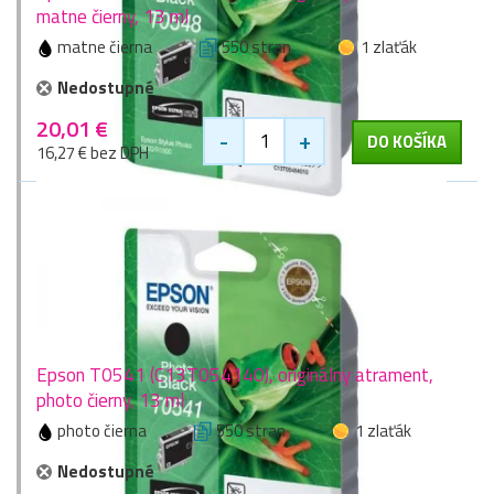
matne čierny, 13 ml
matne čierna
550 stran
1 zlaťák
Nedostupné
20,01 €
-
+
DO KOŠÍKA
16,27 € bez DPH
Epson T0541 (C13T054140), originálny atrament,
photo čierny, 13 ml
photo čierna
550 stran
1 zlaťák
Nedostupné