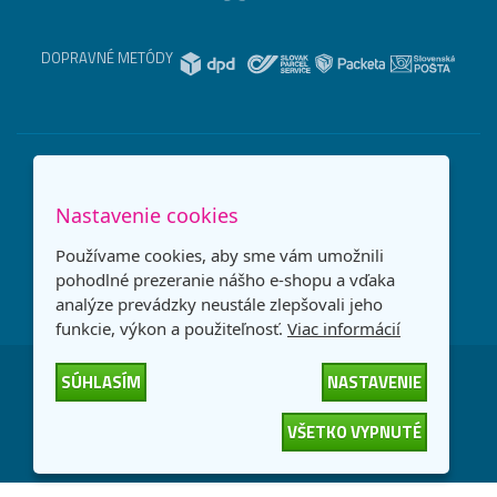
DOPRAVNÉ METÓDY
Nastavenie cookies
Používame cookies, aby sme vám umožnili
pohodlné prezeranie nášho e-shopu a vďaka
analýze prevádzky neustále zlepšovali jeho
funkcie, výkon a použiteľnosť.
Viac informácií
SÚHLASÍM
NASTAVENIE
Česká republika
Slovensko
VŠETKO VYPNUTÉ
© 2026
interNETmania SK s.r.o.
Všetky práva vyhradené
-
-