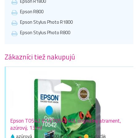
Epson R1800
Epson R800
Epson Stylus Photo R1800
Epson Stylus Photo R800
Zákazníci tiež nakupujú
Epson T0542 (C13T054240), originálny atrament,
azúrový, 13 ml
azúrová
400 stran
1 zlaťák