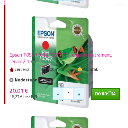
Epson T0547 (C13T054740), originálny atrament,
červený, 13 ml
červená
400 stran
1 zlaťák
Nedostupné
20,01 €
-
+
DO KOŠÍKA
16,27 € bez DPH