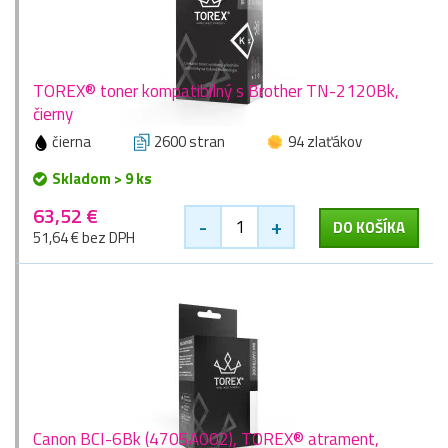
TOREX® toner kompatibilný s Brother TN-2120Bk,
čierny
čierna
2600 stran
94 zlaťákov
Skladom > 9 ks
63,52 €
-
+
DO KOŠÍKA
51,64 € bez DPH
Canon BCI-6Bk (4705A002), TOREX® atrament,