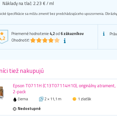
Náklady na tlač: 2.23 € / ml
ické špecifikácie sa môžu zmeniť bez predchádzajúceho upozornenia. Obrázky 
Priemerné hodnotenie
4,2
od
6
zákazníkov
Prá
4,2
Ohodnotiť:
íci tiež nakupujú
Epson T0711H (C13T07114H10), originálny atrament, či
2-pack
čierna
2 × 11,1 m
1 zlaťák
Nedostupné