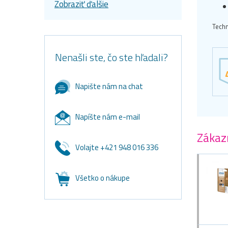
Zobraziť ďalšie
Techn
Nenašli ste, čo ste hľadali?
Napište nám na chat
Napíšte nám e-mail
Zákazn
Volajte +421 948 016 336
Všetko o nákupe