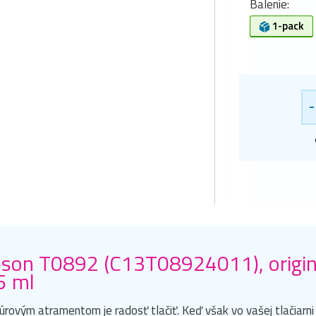
Balenie:
1-pack
-
son T0892 (C13T08924011), originá
5 ml
úrovým atramentom je radosť tlačiť. Keď však vo vašej tlačiarn