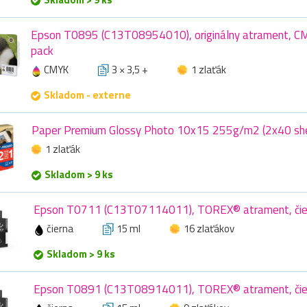
Epson T0895 (C13T08954010), originálny atrament, CMY
pack
CMYK
3 × 3,5 +
1 zlaťák
Skladom - externe
Paper Premium Glossy Photo 10x15 255g/m2 (2x40 she
1 zlaťák
Skladom > 9 ks
Epson T0711 (C13T07114011), TOREX® atrament, čier
čierna
15 ml
16 zlaťákov
Skladom > 9 ks
Epson T0891 (C13T08914011), TOREX® atrament, čier