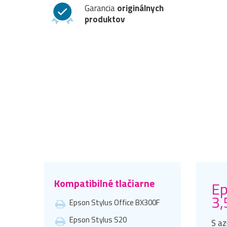
Garancia
originálnych
produktov
Kompatibilné tlačiarne
Ep
3,
Epson Stylus Office BX300F
Epson Stylus S20
S az