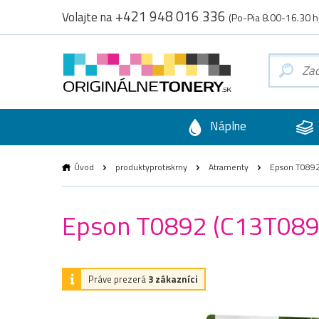
+421 948 016 336
Volajte na
(Po-Pia 8.00-16.30 h
Náplne
Úvod
produktyprotiskrny
Atramenty
Epson T0892 
Epson T0892 (C13T08924
Práve prezerá
3 zákazníci