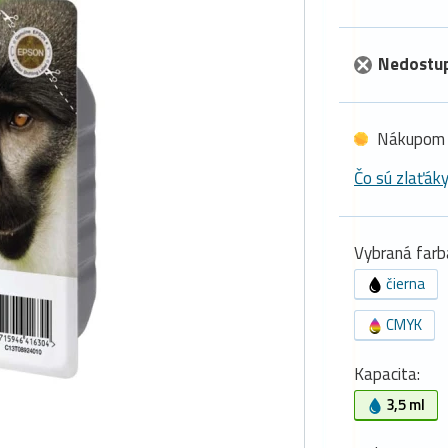
Nedostu
Nákupom 
Čo sú zlaťák
Vybraná farb
čierna
CMYK
Kapacita:
3,5 ml