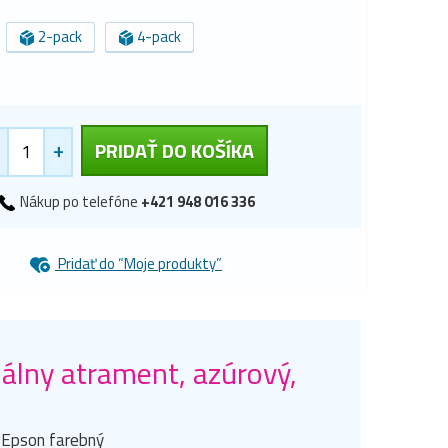
2-pack
4-pack
+
PRIDAŤ DO KOŠÍKA
Nákup po telefóne
+421 948 016 336
Pridať do “Moje produkty”
lny atrament, azúrový,
i Epson farebný