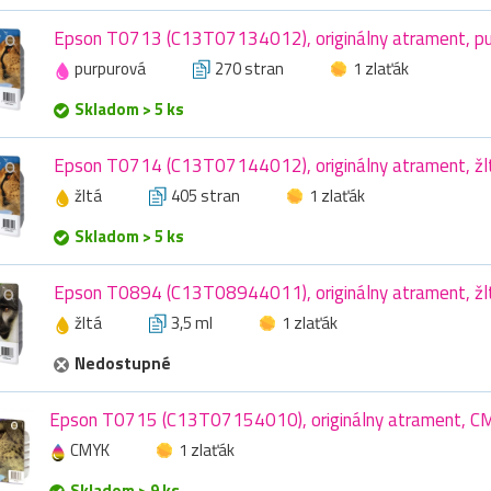
Epson T0713 (C13T07134012), originálny atrament, pur
purpurová
270 stran
1 zlaťák
Skladom > 5 ks
Epson T0714 (C13T07144012), originálny atrament, žlt
žltá
405 stran
1 zlaťák
Skladom > 5 ks
Epson T0894 (C13T08944011), originálny atrament, žlt
žltá
3,5 ml
1 zlaťák
Nedostupné
Epson T0715 (C13T07154010), originálny atrament, C
CMYK
1 zlaťák
Skladom > 9 ks