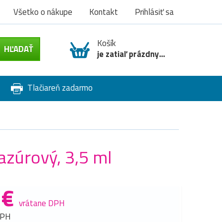
Všetko o nákupe
Kontakt
Prihlásiť sa
Košík
je zatiaľ prázdny...
Tlačiareň zadarmo
zúrový, 3,5 ml
 €
vrátane DPH
DPH