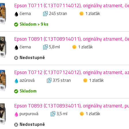
Epson T0711 (C13T07114012), originálny atrament, čie
čierna
245 stran
1 zlaťák
Skladom > 9 ks
Epson T0891 (C13T08914011), originálny atrament, čie
čierna
5,8 ml
1 zlaťák
Nedostupné
Epson T0712 (C13T07124012), originálny atrament, azú
azúrová
375 stran
1 zlaťák
Skladom
Epson T0893 (C13T08934011), originálny atrament, pur
purpurová
3,5 ml
1 zlaťák
Nedostupné