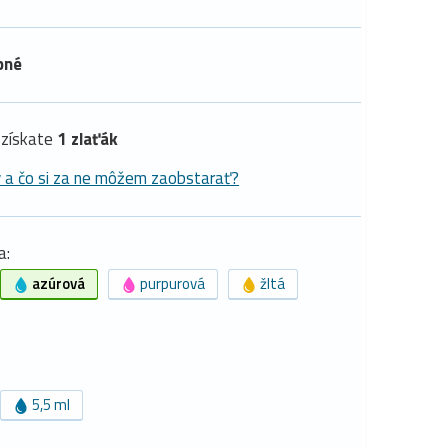
pné
získate
1 zlaťák
y a čo si za ne môžem zaobstarať?
a:
azúrová
purpurová
žltá
5,5 ml