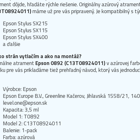
ment dôjde, hľadáte rýchle riešenie. Originálny azúrový atramen
3T08924011)
máme už pre vás pripravený. Je kompatibilný s tý
Epson Stylus SX215
Epson Stylus SX115
Epson Stylus SX400
a ďalšie
ko strán vytlačím a ako na montáž?
inálne atrament
Epson 0892 (C13T08924011)
v azúrovej farb
čku pre vás prikladáme tiež prehľadný návod, ktorý vás jednod
Výrobce: Epson
Epson Europe B.V., Greenline Kačerov, Jihlavská 1558/21, 140
level.one@epson.sk
Kapacita: 3,5 ml
Model 1: T0892
Model 2: C13T08924011
Balenie: 1-pack
Farba: azúrová