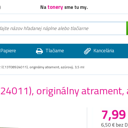
tonery
Na
sme tu my.
)
Papiere
Tlačiarne
Kancelária
(C13T08924011), originálny atrament, azúrový, 3,5 ml
011), originálny atrament, a
7,99
6,50 € bez 