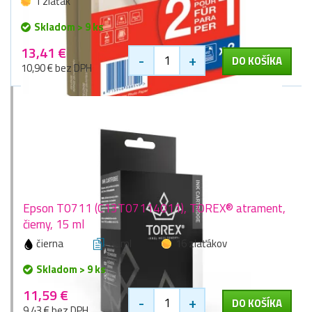
1 zlaťák
Skladom > 9 ks
13,41 €
-
+
DO KOŠÍKA
10,90 € bez DPH
Epson T0711 (C13T07114011), TOREX® atrament,
čierny, 15 ml
čierna
15 ml
16 zlaťákov
Skladom > 9 ks
11,59 €
-
+
DO KOŠÍKA
9,43 € bez DPH