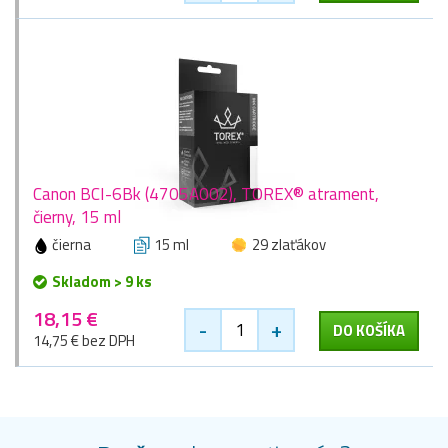
Canon BCI-6Bk (4705A002), TOREX® atrament,
čierny, 15 ml
čierna
15 ml
29 zlaťákov
Skladom > 9 ks
18,15 €
-
+
DO KOŠÍKA
14,75 € bez DPH