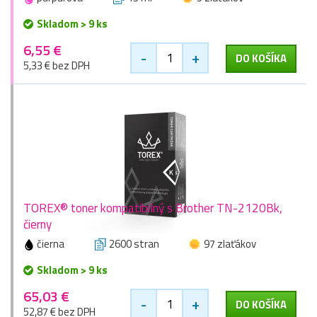
Skladom > 9 ks
6,55 €
-
+
DO KOŠÍKA
5,33 € bez DPH
TOREX® toner kompatibilný s Brother TN-2120Bk,
čierny
čierna
2600 stran
97 zlaťákov
Skladom > 9 ks
65,03 €
-
+
DO KOŠÍKA
52,87 € bez DPH