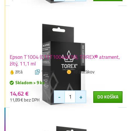
Epson T1004 (C13T10044010), TOREX® atrament,
žltý, 11,1 ml
žltá
11,1 ml
18 zlaťákov
Skladom > 9 ks
14,62 €
-
+
DO KOŠÍKA
11,89 € bez DPH