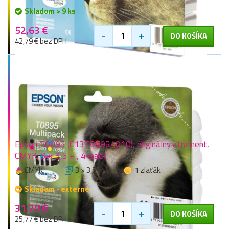
Skladom > 9 ks
52,63 €
-
+
DO KOŠÍKA
42,79 € bez DPH
Epson T0895 (C13T08954010), originálny atrament,
CMYK, 3 × 3,5 + , 4-pack
CMYK
3 × 3,5 +
1 zlaťák
Skladom - externe
31,70 €
-
+
DO KOŠÍKA
25,77 € bez DPH