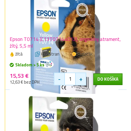
Epson T0714 (C13T07144012), originálny atrament,
žltý, 5,5 ml
žltá
405 stran
1 zlaťák
Skladom > 5 ks
15,53 €
-
+
DO KOŠÍKA
12,63 € bez DPH