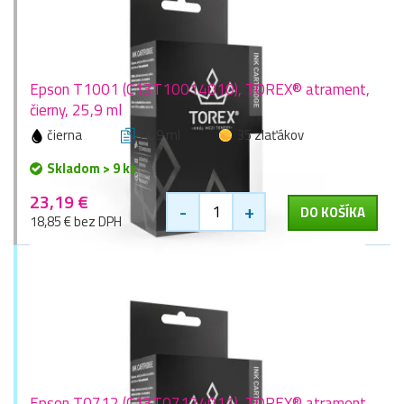
Epson T1001 (C13T10014010), TOREX® atrament,
čierny, 25,9 ml
čierna
25,9 ml
35 zlaťákov
Skladom > 9 ks
23,19 €
-
+
DO KOŠÍKA
18,85 € bez DPH
Epson T0712 (C13T07124011), TOREX® atrament,