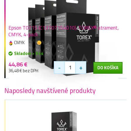
Epson T0715 (C13T07154010), TOREX® atrament,
CMYK, 4-pack
CMYK
82 zlaťákov
Skladom > 9 ks
44,86 €
-
+
DO KOŠÍKA
36,48 € bez DPH
Naposledy navštívené produkty