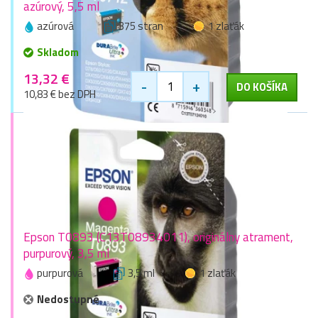
azúrový, 5,5 ml
azúrová
375 stran
1 zlaťák
Skladom
13,32 €
-
+
DO KOŠÍKA
10,83 € bez DPH
Epson T0893 (C13T08934011), originálny atrament,
purpurový, 3,5 ml
purpurová
3,5 ml
1 zlaťák
Nedostupné