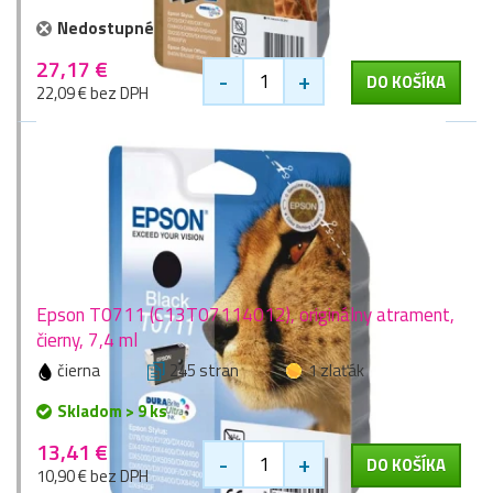
Nedostupné
27,17 €
-
+
DO KOŠÍKA
22,09 € bez DPH
Epson T0711 (C13T07114012), originálny atrament,
čierny, 7,4 ml
čierna
245 stran
1 zlaťák
Skladom > 9 ks
13,41 €
-
+
DO KOŠÍKA
10,90 € bez DPH