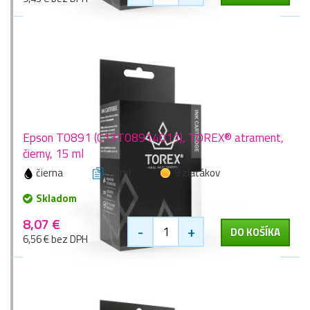
Epson T0891 (C13T08914011), TOREX® atrament,
čierny, 15 ml
čierna
15 ml
9 zlaťákov
Skladom
8,07 €
-
+
DO KOŠÍKA
6,56 € bez DPH