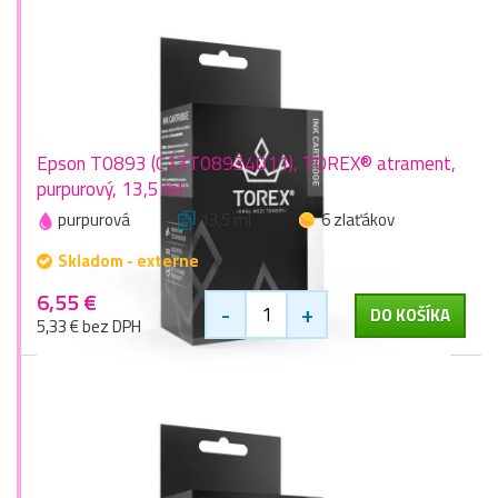
Epson T0893 (C13T08934011), TOREX® atrament,
purpurový, 13,5 ml
purpurová
13,5 ml
6 zlaťákov
Skladom - externe
6,55 €
-
+
DO KOŠÍKA
5,33 € bez DPH