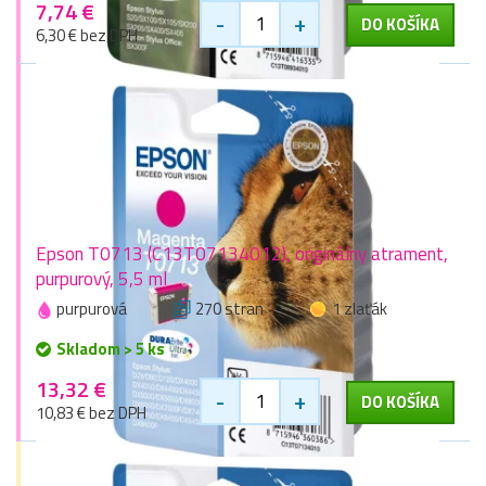
7,74 €
-
+
DO KOŠÍKA
6,30 € bez DPH
Epson T0713 (C13T07134012), originálny atrament,
purpurový, 5,5 ml
purpurová
270 stran
1 zlaťák
Skladom > 5 ks
13,32 €
-
+
DO KOŠÍKA
10,83 € bez DPH