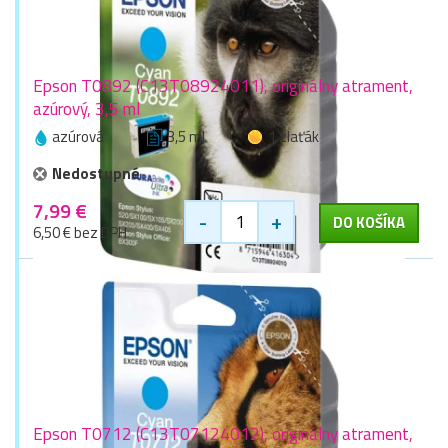
Epson T0892 (C13T08924011), originálny atrament,
azúrový, 3,5 ml
azúrová
3,5 ml
1 zlaťák
Nedostupné
7,99 €
-
+
DO KOŠÍKA
6,50 € bez DPH
Epson T0712 (C13T07124012), originálny atrament,