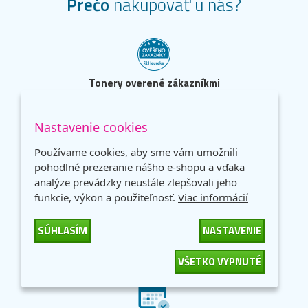
Prečo
nakupovať u nás?
Tonery overené zákazníkmi
98% zákazníkov odporúča nákup na základni
dotazníka spokojnosti.
Nastavenie cookies
Používame cookies, aby sme vám umožnili
pohodlné prezeranie nášho e-shopu a vďaka
analýze prevádzky neustále zlepšovali jeho
funkcie, výkon a použiteľnosť.
Viac informácií
Dopravné ZADARMO.
Neplaťte drahým dopravcom!
SÚHLASÍM
NASTAVENIE
Dopravné zadarmo od 59 €.
VŠETKO VYPNUTÉ