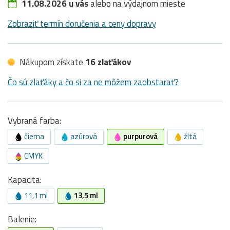
11.08.2026 u vás
alebo na výdajnom mieste
Zobraziť termín doručenia a ceny dopravy
Nákupom získate
16 zlaťákov
Čo sú zlaťáky a čo si za ne môžem zaobstarať?
Vybraná farba:
čierna
azúrová
purpurová
žltá
CMYK
Kapacita:
11,1 ml
13,5 ml
Balenie: