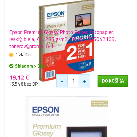
Epson Premium Glossy Photo Paper, fotopapier,
lesklý, biela, A4, 255 g/m2, 30 ks, C13S042169,
tonerový,promo 1+1
1 zlaťák
Skladom > 9 ks
19,12 €
-
+
DO KOŠÍKA
15,54 € bez DPH