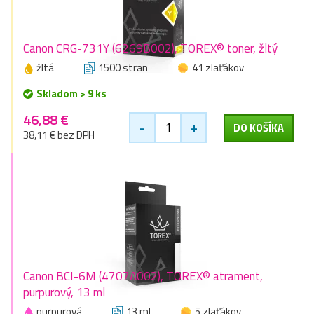
Canon CRG-731Y (6269B002), TOREX® toner, žltý
žltá
1500 stran
41 zlaťákov
Skladom > 9 ks
46,88 €
-
+
DO KOŠÍKA
38,11 € bez DPH
Canon BCI-6M (4707A002), TOREX® atrament,
purpurový, 13 ml
purpurová
13 ml
5 zlaťákov