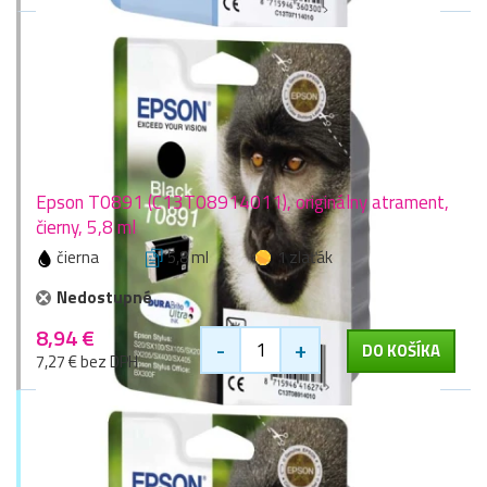
Epson T0891 (C13T08914011), originálny atrament,
čierny, 5,8 ml
čierna
5,8 ml
1 zlaťák
Nedostupné
8,94 €
-
+
DO KOŠÍKA
7,27 € bez DPH