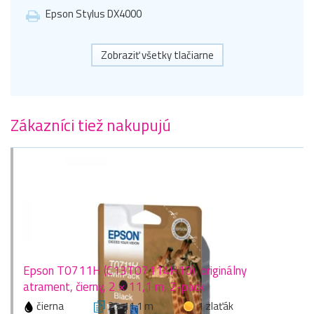
Epson Stylus DX4000
Zobraziť všetky tlačiarne
Zákazníci tiež nakupujú
Epson T0711H (C13T07114H10), originálny
atrament, čierny, 2 × 11,1 m, 2-pack
čierna
2 × 11,1 m
1 zlaťák