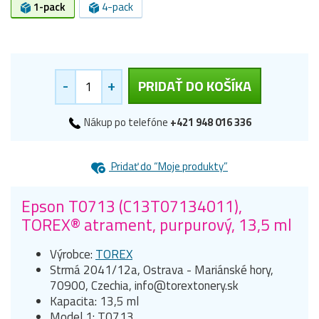
1-pack
4-pack
-
+
PRIDAŤ DO KOŠÍKA
Nákup po telefóne
+421 948 016 336
Pridať do “Moje produkty”
Epson T0713 (C13T07134011),
TOREX® atrament, purpurový, 13,5 ml
Výrobce:
TOREX
Strmá 2041/12a, Ostrava - Mariánské hory,
70900, Czechia, info@torextonery.sk
Kapacita: 13,5 ml
Model 1: T0713