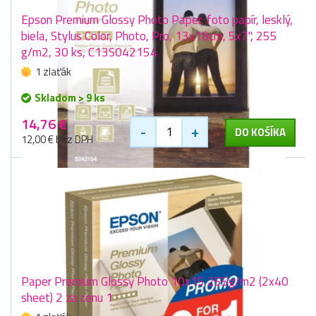
Epson Premium Glossy Photo Paper, foto papír, lesklý,
biela, Stylus Color, Photo, Pro, 13x18cm, 5x7", 255
g/m2, 30 ks, C13S042154
1 zlaťák
Skladom > 9 ks
14,76 €
-
+
DO KOŠÍKA
12,00 € bez DPH
Paper Premium Glossy Photo 10x15 255g/m2 (2x40
sheet) 2 za cenu 1