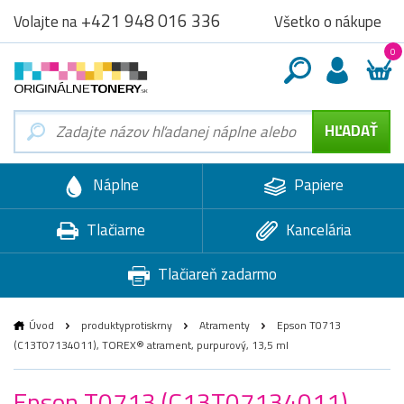
+421 948 016 336
Všetko o nákupe
Volajte na
0
Náplne
Papiere
Tlačiarne
Kancelária
Tlačiareň zadarmo
Úvod
produktyprotiskrny
Atramenty
Epson T0713
(C13T07134011), TOREX® atrament, purpurový, 13,5 ml
Epson T0713 (C13T07134011),