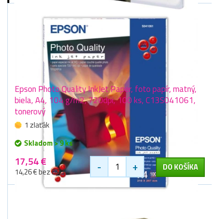
Epson Photo Quality InkJet Paper, foto papír, matný,
biela, A4, 104 g/m2, 720dpi, 100 ks, C13S041061,
tonerový
1 zlaťák
Skladom > 9 ks
17,54 €
-
+
DO KOŠÍKA
14,26 € bez DPH