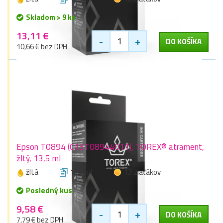
Skladom > 9 ks
13,11 €
-
+
DO KOŠÍKA
10,66 € bez DPH
Epson T0894 (C13T08944011), TOREX® atrament,
žltý, 13,5 ml
žltá
13,5 ml
13 zlaťákov
Posledný kus
9,58 €
-
+
DO KOŠÍKA
7,79 € bez DPH