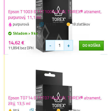
Epson T1003 (C13T10034010), TOREX® atrament,
purpurový, 11,1 ml
purpurová
11,1 ml
18 zlaťákov
Skladom > 9 ks
14,62 €
-
+
DO KOŠÍKA
11,89 € bez DPH
Epson T0714 (C13T07144011), TOREX® atrament,
žltý, 13,5 ml
žltá
13,5 ml
18 zlaťákov