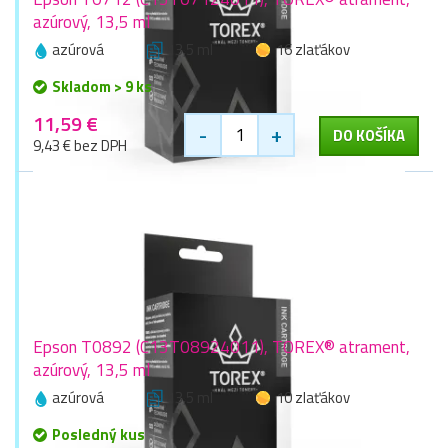
azúrový, 13,5 ml
azúrová
13,5 ml
16 zlaťákov
Skladom > 9 ks
11,59 €
-
+
DO KOŠÍKA
9,43 € bez DPH
Epson T0892 (C13T08924011), TOREX® atrament,
azúrový, 13,5 ml
azúrová
13,5 ml
10 zlaťákov
Posledný kus