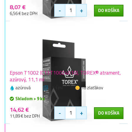
8,07 €
-
+
DO KOŠÍKA
6,56 € bez DPH
Epson T1002 (C13T10024010), TOREX® atrament,
azúrový, 11,1 ml
azúrová
11,1 ml
18 zlaťákov
Skladom > 9 ks
14,62 €
-
+
DO KOŠÍKA
11,89 € bez DPH