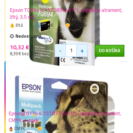
Epson T0894 (C13T08944011), originálny atrament,
žltý, 3,5 ml
žltá
3,5 ml
1 zlaťák
Nedostupné
10,32 €
-
+
DO KOŠÍKA
8,39 € bez DPH
Epson T0715 (C13T07154010), originálny atrament,
CMYK, 4-pack
CMYK
1 zlaťák