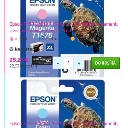
Epson T1576 (C13T15764010), originálny atrament,
vivid svetlo purpurový, 25,9 ml
ružová
25,9 ml
1 zlaťák
Nedostupné
28,20 €
-
+
DO KOŠÍKA
22,92 € bez DPH
Epson T1575 (C13T15754010), originálny atrament,