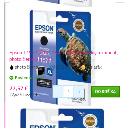
Epson T1571 (C13T15714010), originálny atrament,
photo čierny, 25,9 ml
photo čierna
25,9 ml
1 zlaťák
Posledné kusy
27,57 €
-
+
DO KOŠÍKA
22,42 € bez DPH