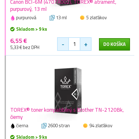
Canon BCI-6M (4707A002), TOREX® atrament,
purpurový, 13 ml
purpurová
13 ml
5 zlaťákov
Skladom > 9 ks
6,55 €
-
+
DO KOŠÍKA
5,33 € bez DPH
TOREX® toner kompatibilný s Brother TN-2120Bk,
čierny
čierna
2600 stran
94 zlaťákov
Skladom > 9 ks