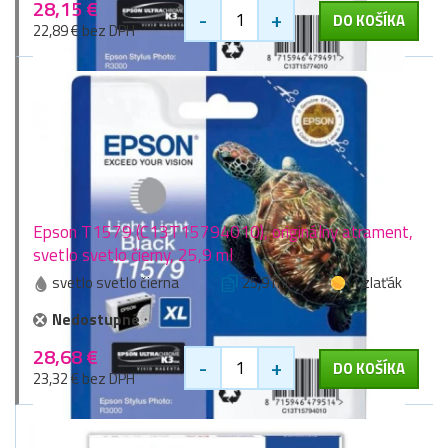
28,15 €
-
+
DO KOŠÍKA
22,89 € bez DPH
Epson T1579 (C13T15794010), originálny atrament,
svetlo svetlo čierny, 25,9 ml
svetlo svetlo čierna
25,9 ml
1 zlaťák
Nedostupné
28,68 €
-
+
DO KOŠÍKA
23,32 € bez DPH