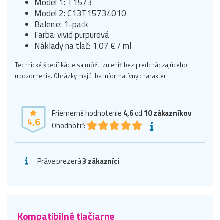
Model 1: T1573
Model 2: C13T15734010
Balenie: 1-pack
Farba: vivid purpurová
Náklady na tlač: 1.07 € / ml
Technické špecifikácie sa môžu zmeniť bez predchádzajúceho
upozornenia. Obrázky majú iba informatívny charakter.
Priemerné hodnotenie
4,6
od
10
zákazníkov
4,6
Ohodnotiť:
Práve prezerá
3 zákazníci
Kompatibilné tlačiarne