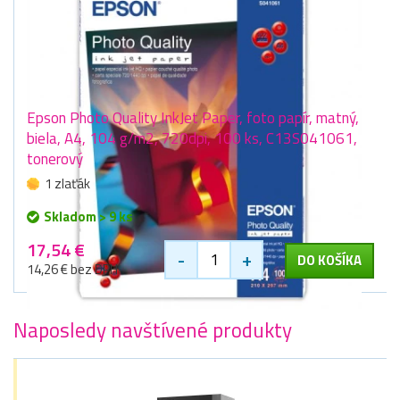
Epson Photo Quality InkJet Paper, foto papír, matný,
biela, A4, 104 g/m2, 720dpi, 100 ks, C13S041061,
tonerový
1 zlaťák
Skladom > 9 ks
17,54 €
-
+
DO KOŠÍKA
14,26 € bez DPH
Naposledy navštívené produkty