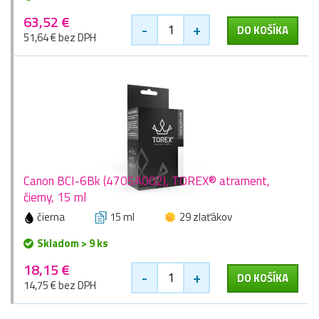
63,52 €
-
+
DO KOŠÍKA
51,64 € bez DPH
Canon BCI-6Bk (4705A002), TOREX® atrament,
čierny, 15 ml
čierna
15 ml
29 zlaťákov
Skladom > 9 ks
18,15 €
-
+
DO KOŠÍKA
14,75 € bez DPH