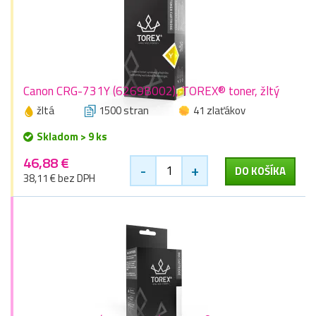
Canon CRG-731Y (6269B002), TOREX® toner, žltý
žltá
1500 stran
41 zlaťákov
Skladom > 9 ks
46,88 €
-
+
DO KOŠÍKA
38,11 € bez DPH