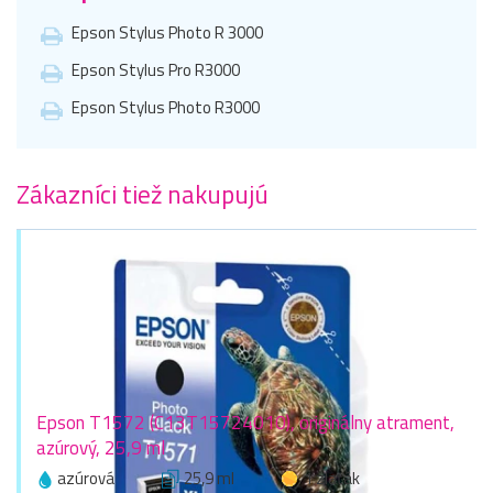
Epson Stylus Photo R 3000
Epson Stylus Pro R3000
Epson Stylus Photo R3000
Zákazníci tiež nakupujú
Epson T1572 (C13T15724010), originálny atrament,
azúrový, 25,9 ml
azúrová
25,9 ml
1 zlaťák