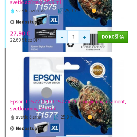
svetlo azúrový, 25,9 ml
svetlo azúrová
25,9 ml
1 zlaťák
Nedostupné
27,90 €
-
+
DO KOŠÍKA
22,69 € bez DPH
Epson T1577 (C13T15774010), originálny atrament,
svetlo čierny, 25,9 ml
svetlo čierna
25,9 ml
1 zlaťák
Nedostupné