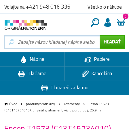
+421 948 016 336
Všetko o nákupe
Volajte na
0
Náplne
Papiere
Tlačiarne
Kancelária
Tlačiareň zadarmo
Úvod
produktyprotiskrny
Atramenty
Epson T1573
(C13T15734010), originálny atrament, vivid purpurový, 25,9 ml
Epson T1573 (C13T15734010),