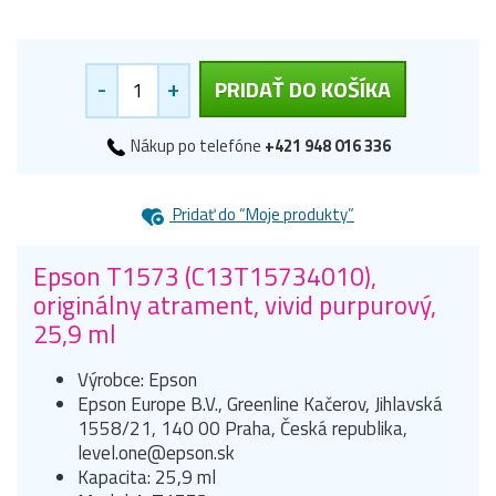
-
+
PRIDAŤ DO KOŠÍKA
Nákup po telefóne
+421 948 016 336
Pridať do “Moje produkty”
Epson T1573 (C13T15734010),
originálny atrament, vivid purpurový,
25,9 ml
Výrobce: Epson
Epson Europe B.V., Greenline Kačerov, Jihlavská
1558/21, 140 00 Praha, Česká republika,
level.one@epson.sk
Kapacita: 25,9 ml