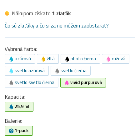
Nákupom získate
1 zlaťák
Čo sú zlaťáky a čo si za ne môžem zaobstarať?
Vybraná farba:
azúrová
žltá
photo čierna
ružová
svetlo azúrová
svetlo čierna
svetlo svetlo čierna
vivid purpurová
Kapacita:
25,9 ml
Balenie:
1-pack