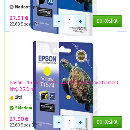
Nedostupné
27,91 €
-
+
DO KOŠÍKA
22,69 € bez DPH
Epson T1574 (C13T15744010), originálny atrament,
žltý, 25,9 ml
žltá
25,9 ml
1 zlaťák
Skladom
27,90 €
-
+
DO KOŠÍKA
22,69 € bez DPH