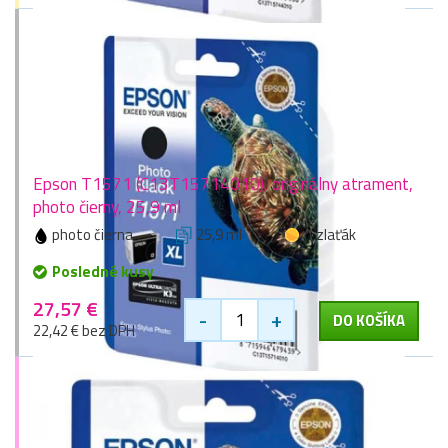
Epson T1571 (C13T15714010), originálny atrament,
photo čierny, 25,9 ml
photo čierna
25,9 ml
1 zlaťák
Posledné kusy
27,57 €
-
+
DO KOŠÍKA
22,42 € bez DPH