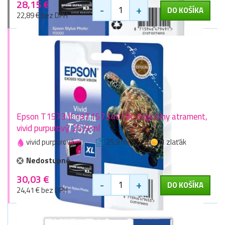
28,15 €
-
+
DO KOŠÍKA
22,89 € bez DPH
Epson T1573 (C13T15734010), originálny atrament,
vivid purpurový, 25,9 ml
vivid purpurová
25,9 ml
1 zlaťák
Nedostupné
30,03 €
-
+
DO KOŠÍKA
24,41 € bez DPH