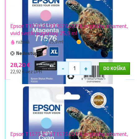
Epson T1576 (C13T15764010), originálny atrament,
vivid svetlo purpurový, 25,9 ml
ružová
25,9 ml
1 zlaťák
Nedostupné
28,20 €
-
+
DO KOŠÍKA
22,92 € bez DPH
Epson T1575 (C13T15754010), originálny atrament,