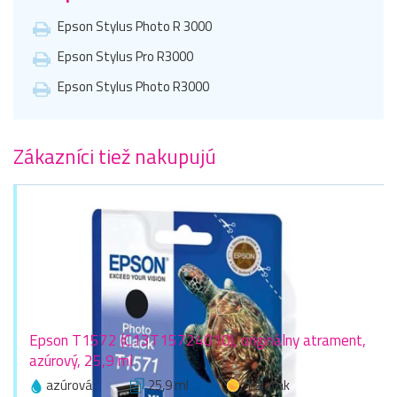
Epson Stylus Photo R 3000
Epson Stylus Pro R3000
Epson Stylus Photo R3000
Zákazníci tiež nakupujú
Epson T1572 (C13T15724010), originálny atrament,
azúrový, 25,9 ml
azúrová
25,9 ml
1 zlaťák