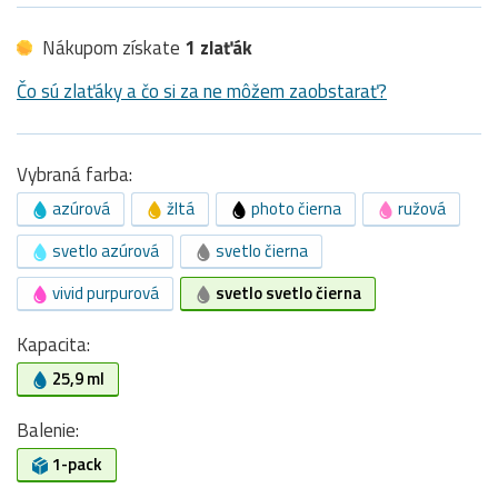
Nákupom získate
1 zlaťák
Čo sú zlaťáky a čo si za ne môžem zaobstarať?
Vybraná farba:
azúrová
žltá
photo čierna
ružová
svetlo azúrová
svetlo čierna
vivid purpurová
svetlo svetlo čierna
Kapacita:
25,9 ml
Balenie:
1-pack