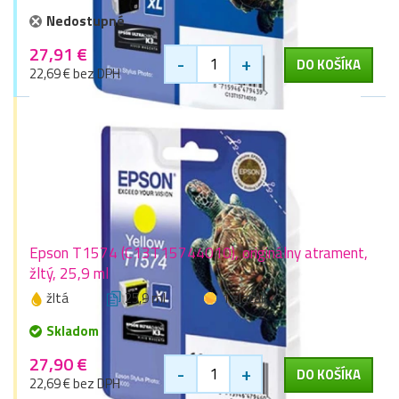
Nedostupné
27,91 €
-
+
DO KOŠÍKA
22,69 € bez DPH
Epson T1574 (C13T15744010), originálny atrament,
žltý, 25,9 ml
žltá
25,9 ml
1 zlaťák
Skladom
27,90 €
-
+
DO KOŠÍKA
22,69 € bez DPH