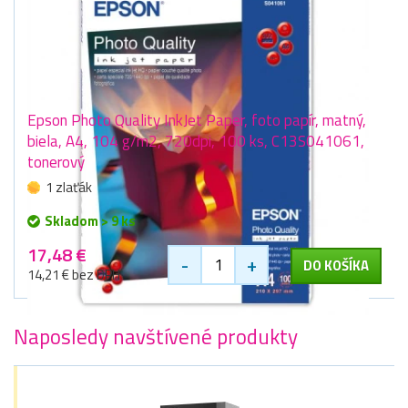
Epson Photo Quality InkJet Paper, foto papír, matný,
biela, A4, 104 g/m2, 720dpi, 100 ks, C13S041061,
tonerový
1 zlaťák
Skladom > 9 ks
17,48 €
-
+
DO KOŠÍKA
14,21 € bez DPH
Naposledy navštívené produkty