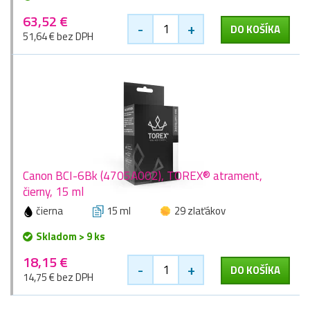
63,52 €
-
+
DO KOŠÍKA
51,64 € bez DPH
Canon BCI-6Bk (4705A002), TOREX® atrament,
čierny, 15 ml
čierna
15 ml
29 zlaťákov
Skladom > 9 ks
18,15 €
-
+
DO KOŠÍKA
14,75 € bez DPH