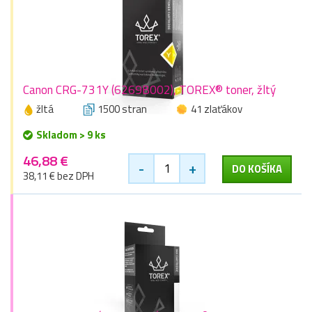
Canon CRG-731Y (6269B002), TOREX® toner, žltý
žltá
1500 stran
41 zlaťákov
Skladom > 9 ks
46,88 €
-
+
DO KOŠÍKA
38,11 € bez DPH