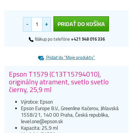
-
+
PRIDAŤ DO KOŠÍKA
Nákup po telefóne
+421 948 016 336
Pridať do “Moje produkty”
Epson T1579 (C13T15794010),
originálny atrament, svetlo svetlo
čierny, 25,9 ml
Výrobce: Epson
Epson Europe B.V., Greenline Kačerov, Jihlavská
1558/21, 140 00 Praha, Česká republika,
level.one@epson.sk
Kapacita: 25,9 ml