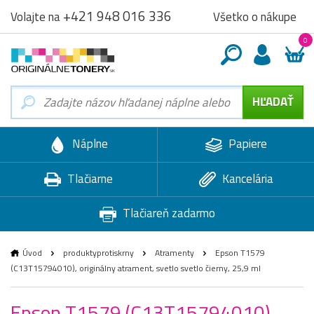
+421 948 016 336
Všetko o nákupe
Volajte na
0
Náplne
Papiere
Tlačiarne
Kancelária
Tlačiareň zadarmo
Úvod
produktyprotiskrny
Atramenty
Epson T1579
(C13T15794010), originálny atrament, svetlo svetlo čierny, 25,9 ml
Epson T1579 (C13T15794010),