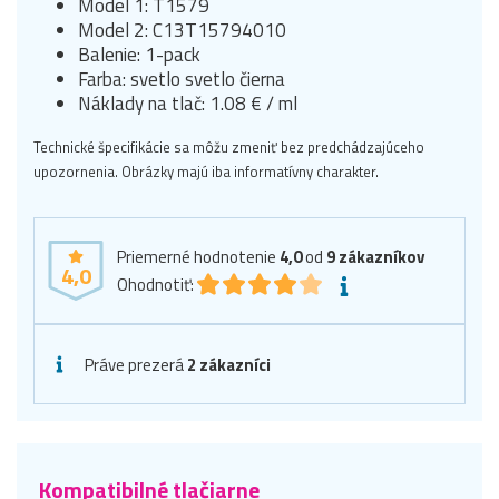
Model 1: T1579
Model 2: C13T15794010
Balenie: 1-pack
Farba: svetlo svetlo čierna
Náklady na tlač: 1.08 € / ml
Technické špecifikácie sa môžu zmeniť bez predchádzajúceho
upozornenia. Obrázky majú iba informatívny charakter.
Priemerné hodnotenie
4,0
od
9
zákazníkov
4,0
Ohodnotiť:
Práve prezerá
2 zákazníci
Kompatibilné tlačiarne