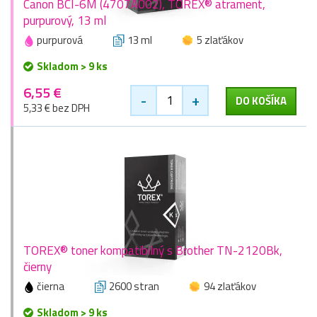
Canon BCI-6M (4707A002), TOREX® atrament,
purpurový, 13 ml
purpurová
13 ml
5 zlaťákov
Skladom > 9 ks
6,55 €
-
+
DO KOŠÍKA
5,33 € bez DPH
TOREX® toner kompatibilný s Brother TN-2120Bk,
čierny
čierna
2600 stran
94 zlaťákov
Skladom > 9 ks