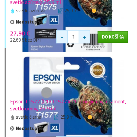
svetlo azúrový, 25,9 ml
svetlo azúrová
25,9 ml
1 zlaťák
Nedostupné
27,90 €
-
+
DO KOŠÍKA
22,69 € bez DPH
Epson T1577 (C13T15774010), originálny atrament,
svetlo čierny, 25,9 ml
svetlo čierna
25,9 ml
1 zlaťák
Nedostupné