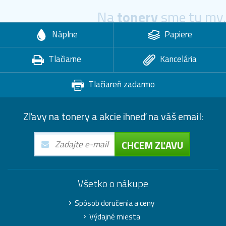
Na
tonery
sme tu my.
Náplne
Papiere
Tlačiarne
Kancelária
Tlačiareň zadarmo
Zľavy na tonery a akcie ihneď na váš email:
CHCEM ZĽAVU
Všetko o nákupe
Spôsob doručenia a ceny
Výdajné miesta