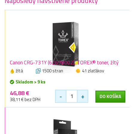
Naposledy navštívené produkty
Canon CRG-731Y (6269B002), TOREX® toner, žltý
žltá
1500 stran
41 zlaťákov
Skladom > 9 ks
46,88 €
-
+
DO KOŠÍKA
38,11 € bez DPH