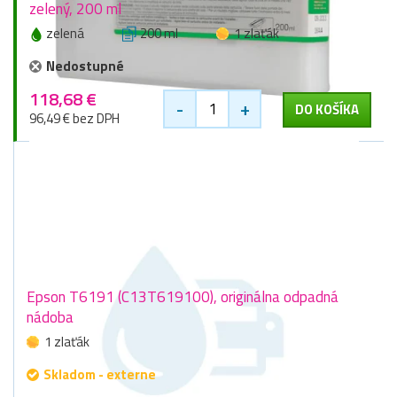
zelený, 200 ml
zelená
200 ml
1 zlaťák
Nedostupné
118,68 €
-
+
DO KOŠÍKA
96,49 € bez DPH
Epson T6191 (C13T619100), originálna odpadná
nádoba
1 zlaťák
Skladom - externe