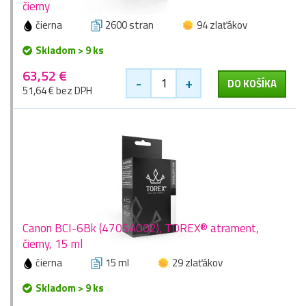
čierny
čierna
2600 stran
94 zlaťákov
Skladom > 9 ks
63,52 €
-
+
DO KOŠÍKA
51,64 € bez DPH
Canon BCI-6Bk (4705A002), TOREX® atrament,
čierny, 15 ml
čierna
15 ml
29 zlaťákov
Skladom > 9 ks