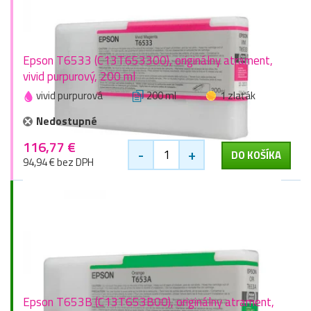
Epson T6533 (C13T653300), originálny atrament,
vivid purpurový, 200 ml
vivid purpurová
200 ml
1 zlaťák
Nedostupné
116,77 €
-
+
DO KOŠÍKA
94,94 € bez DPH
Epson T653B (C13T653B00), originálny atrament,