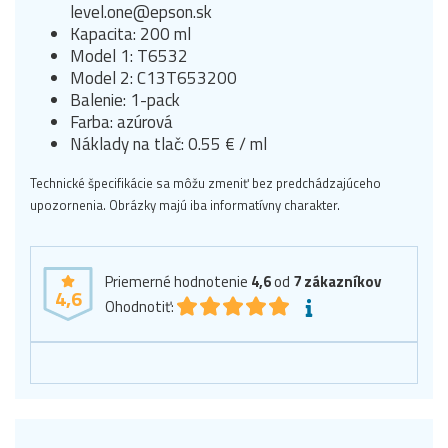
level.one@epson.sk
Kapacita: 200 ml
Model 1: T6532
Model 2: C13T653200
Balenie: 1-pack
Farba: azúrová
Náklady na tlač: 0.55 € / ml
Technické špecifikácie sa môžu zmeniť bez predchádzajúceho
upozornenia. Obrázky majú iba informatívny charakter.
Priemerné hodnotenie
4,6
od
7
zákazníkov
4,6
Ohodnotiť: