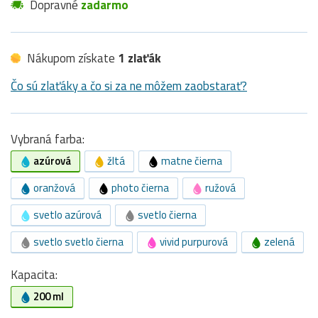
Dopravné
zadarmo
Nákupom získate
1 zlaťák
Čo sú zlaťáky a čo si za ne môžem zaobstarať?
Vybraná farba:
azúrová
žltá
matne čierna
oranžová
photo čierna
ružová
svetlo azúrová
svetlo čierna
svetlo svetlo čierna
vivid purpurová
zelená
Kapacita:
200 ml