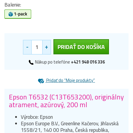
Balenie:
1-pack
-
+
PRIDAŤ DO KOŠÍKA
Nákup po telefóne
+421 948 016 336
Pridať do “Moje produkty”
Epson T6532 (C13T653200), originálny
atrament, azúrový, 200 ml
Výrobce: Epson
Epson Europe B.V., Greenline Kačerov, Jihlavská
1558/21, 140 00 Praha, Česká republika,