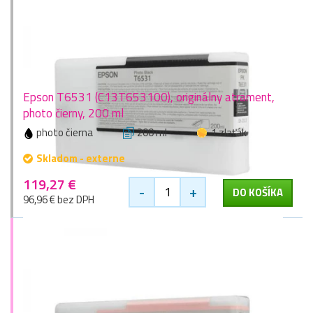
Epson T6531 (C13T653100), originálny atrament,
photo čierny, 200 ml
photo čierna
200 ml
1 zlaťák
Skladom - externe
119,27 €
-
+
DO KOŠÍKA
96,96 € bez DPH