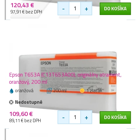
120,43 €
-
+
DO KOŠÍKA
97,91 € bez DPH
Epson T653A (C13T653A00), originálny atrament,
oranžový, 200 ml
oranžová
200 ml
1 zlaťák
Nedostupné
109,60 €
-
+
DO KOŠÍKA
89,11 € bez DPH