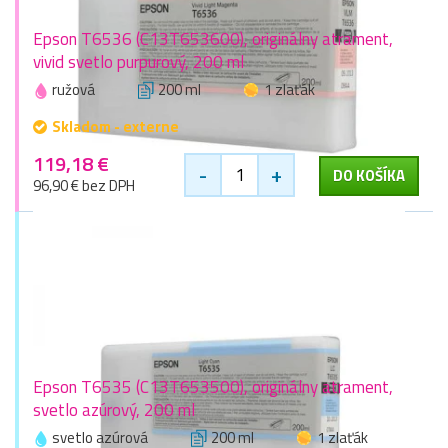
Epson T6536 (C13T653600), originálny atrament,
vivid svetlo purpurový, 200 ml
ružová
200 ml
1 zlaťák
Skladom - externe
119,18 €
-
+
DO KOŠÍKA
96,90 € bez DPH
Epson T6535 (C13T653500), originálny atrament,
svetlo azúrový, 200 ml
svetlo azúrová
200 ml
1 zlaťák