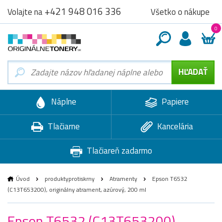
+421 948 016 336
Všetko o nákupe
Volajte na
0
Náplne
Papiere
Tlačiarne
Kancelária
Tlačiareň zadarmo
Úvod
produktyprotiskrny
Atramenty
Epson T6532
(C13T653200), originálny atrament, azúrový, 200 ml
Epson T6532 (C13T653200),