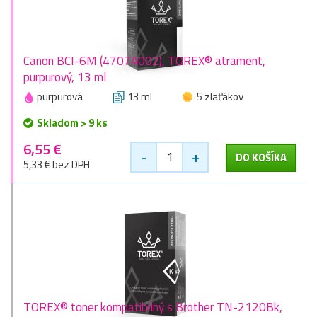
Canon BCI-6M (4707A002), TOREX® atrament,
purpurový, 13 ml
purpurová
13 ml
5 zlaťákov
Skladom > 9 ks
6,55 €
-
+
DO KOŠÍKA
5,33 € bez DPH
TOREX® toner kompatibilný s Brother TN-2120Bk,