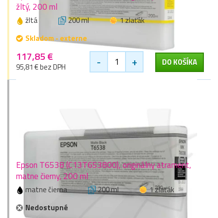
žltý, 200 ml
žltá
200 ml
1 zlaťák
Skladom - externe
117,85 €
-
+
DO KOŠÍKA
95,81 € bez DPH
Epson T6538 (C13T653800), originálny atrament,
matne čierny, 200 ml
matne čierna
200 ml
1 zlaťák
Nedostupné