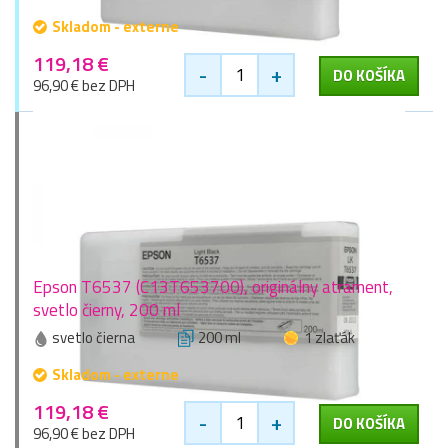
Skladom - externe
119,18 €
-
+
DO KOŠÍKA
96,90 € bez DPH
Epson T6537 (C13T653700), originálny atrament,
svetlo čierny, 200 ml
svetlo čierna
200 ml
1 zlaťák
Skladom - externe
119,18 €
-
+
DO KOŠÍKA
96,90 € bez DPH