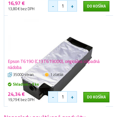
16,97 €
-
+
DO KOŠÍKA
13,80 € bez DPH
Epson T6190 (C13T619000), originálna odpadná
nádoba
35000 stran
1 zlaťák
Skladom > 9 ks
24,34 €
-
+
DO KOŠÍKA
19,79 € bez DPH