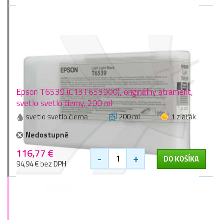
Epson T6539 (C13T653900), originálny atrament,
svetlo svetlo čierny, 200 ml
svetlo svetlo čierna
200 ml
1 zlaťák
Nedostupné
116,77 €
-
+
DO KOŠÍKA
94,94 € bez DPH