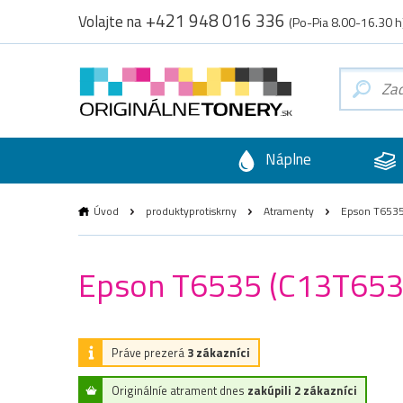
+421 948 016 336
Volajte na
(Po-Pia 8.00-16.30 h
Náplne
Úvod
produktyprotiskrny
Atramenty
Epson T6535 
Epson T6535 (C13T65350
Práve prezerá
3 zákazníci
Originálníe atrament dnes
zakúpili 2 zákazníci