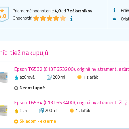
Prá
Priemerné hodnotenie
4,0
od
7
zákazníkov
4,0
Ohodnotiť:
Orig
íci tiež nakupujú
Epson T6532 (C13T653200), originálny atrament, azúr
azúrová
200 ml
1 zlaťák
Nedostupné
Epson T6534 (C13T653400), originálny atrament, žltý,
žltá
200 ml
1 zlaťák
Skladom - externe