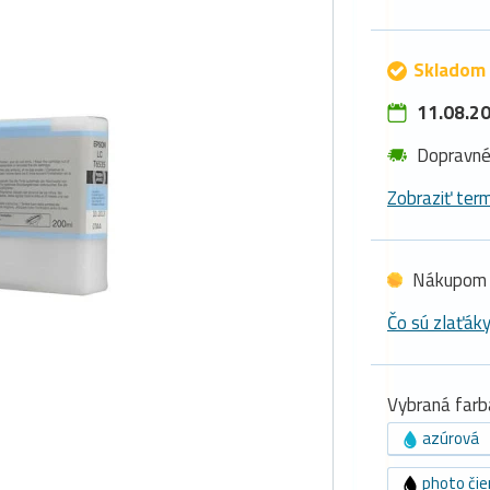
Skladom 
11.08.20
Dopravn
Zobraziť term
Nákupom 
Čo sú zlaťák
Vybraná farb
azúrová
photo čie