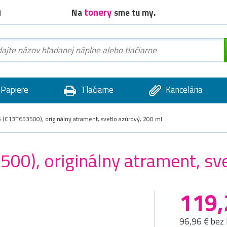
tonery
Na
sme tu my.
)
Papiere
Tlačiarne
Kancelária
(C13T653500), originálny atrament, svetlo azúrový, 200 ml
0), originálny atrament, sve
119,
96,96 € bez