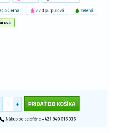
tlo čierna
vivid purpurová
zelená
úrová
+
PRIDAŤ DO KOŠÍKA
Nákup po telefóne
+421 948 016 336