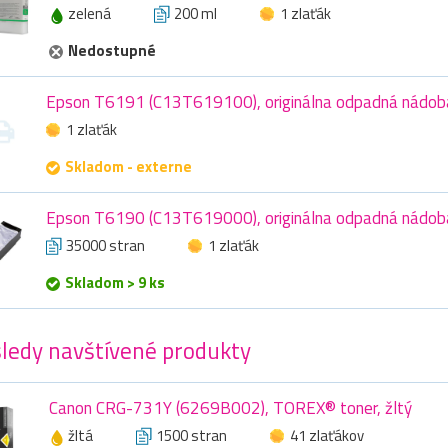
zelená
200 ml
1 zlaťák
Nedostupné
Epson T6191 (C13T619100), originálna odpadná nádob
1 zlaťák
Skladom - externe
Epson T6190 (C13T619000), originálna odpadná nádob
35000 stran
1 zlaťák
Skladom > 9 ks
ledy navštívené produkty
Canon CRG-731Y (6269B002), TOREX® toner, žltý
žltá
1500 stran
41 zlaťákov