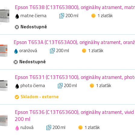
Epson T6538 (C13T653800), originálny atrament, matne
matne čierna
200 ml
1 zlaťák
Nedostupné
Epson T653A (C13T653A00), originálny atrament, oranž
oranžová
200 ml
1 zlaťák
Nedostupné
Epson T6531 (C13T653100), originálny atrament, photo
photo čierna
200 ml
1 zlaťák
Skladom - externe
Epson T6536 (C13T653600), originálny atrament, vivid 
200 ml
ružová
200 ml
1 zlaťák