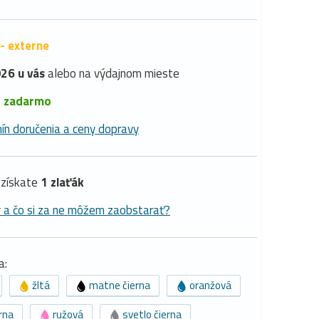
- externe
26 u vás
alebo na výdajnom mieste
é
zadarmo
ín doručenia a ceny dopravy
získate
1 zlaťák
y a čo si za ne môžem zaobstarať?
a:
žltá
matne čierna
oranžová
rna
ružová
svetlo čierna