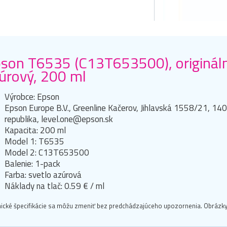
son T6535 (C13T653500), origináln
úrový, 200 ml
Výrobce: Epson
Epson Europe B.V., Greenline Kačerov, Jihlavská 1558/21, 14
republika, level.one@epson.sk
Kapacita: 200 ml
Model 1: T6535
Model 2: C13T653500
Balenie: 1-pack
Farba: svetlo azúrová
Náklady na tlač: 0.59 € / ml
ické špecifikácie sa môžu zmeniť bez predchádzajúceho upozornenia. Obrázky 