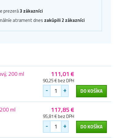
ve prezerá
3 zákazníci
inálníe atrament dnes
zakúpili 2 zákazníci
111,01 €
ový, 200 ml
90,25 € bez DPH
-
+
DO KOŠÍKA
117,85 €
 200 ml
95,81 € bez DPH
-
+
DO KOŠÍKA