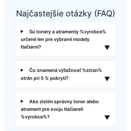
Najčastejšie otázky (FAQ)
Sú tonery a atramenty %vyrobce%
určené len pre vybrané modely
tlačiarní?
▼
Čo znamená výťažnosť %stran%
strán pri 5 % pokrytí?
▼
Ako zistím správny toner alebo
atrament pre svoju tlačiareň
%vyrobce%?
▼