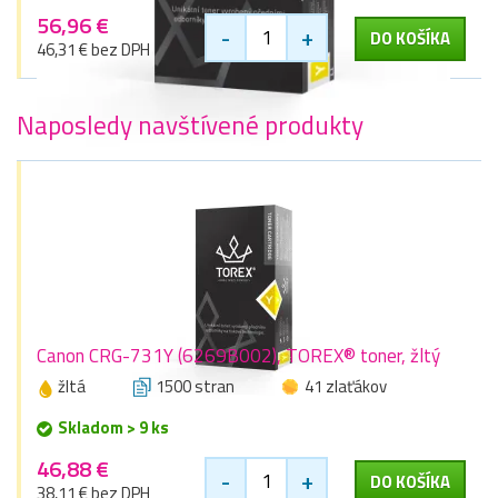
56,96 €
-
+
DO KOŠÍKA
46,31 € bez DPH
Naposledy navštívené produkty
Canon CRG-731Y (6269B002), TOREX® toner, žltý
žltá
1500 stran
41 zlaťákov
Skladom > 9 ks
46,88 €
-
+
DO KOŠÍKA
38,11 € bez DPH