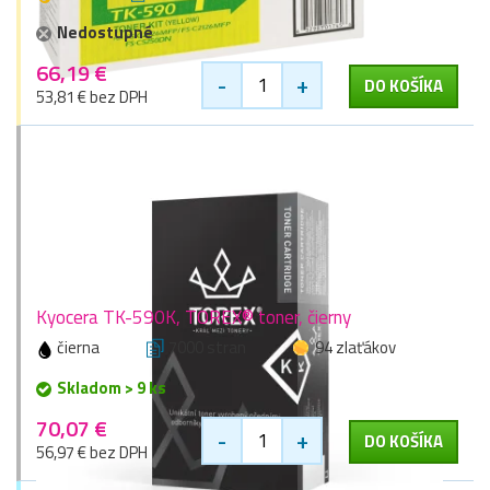
Nedostupné
66,19 €
-
+
DO KOŠÍKA
53,81 € bez DPH
Kyocera TK-590K, TOREX® toner, čierny
čierna
7000 stran
94 zlaťákov
Skladom > 9 ks
70,07 €
-
+
DO KOŠÍKA
56,97 € bez DPH