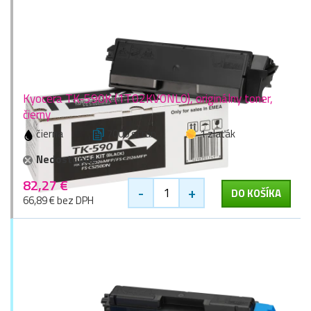
Kyocera TK-590K (1T02KV0NL0), originálny toner,
čierny
čierna
7000 stran
1 zlaťák
Nedostupné
82,27 €
-
+
DO KOŠÍKA
66,89 € bez DPH