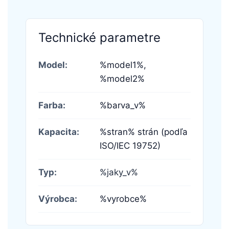
Technické parametre
Model:
%model1%,
%model2%
Farba:
%barva_v%
Kapacita:
%stran% strán (podľa
ISO/IEC 19752)
Typ:
%jaky_v%
Výrobca:
%vyrobce%