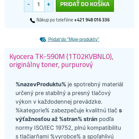
-
+
PRIDAŤ DO KOŠÍKA
Nákup po telefóne
+421 948 016 336
Pridať do “Moje produkty”
Kyocera TK-590M (1T02KVBNL0),
originálny toner, purpurový
%nazevProduktu%
je spotrebný materiál
určený pre stabilný a presný tlačový
výkon v každodennej prevádzke.
%kategorie% zabezpečuje kvalitnú tlač
s
výťažnosťou až %stran% strán
podľa
normy ISO/IEC 19752, plnú kompatibilitu
s tlačiarňami %vyrobce% a spoľahlivú