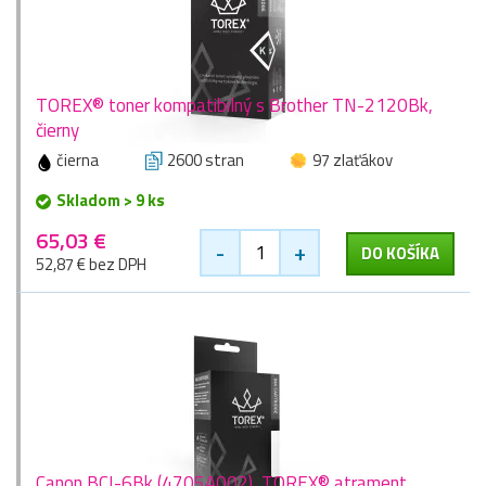
TOREX® toner kompatibilný s Brother TN-2120Bk,
čierny
čierna
2600 stran
97 zlaťákov
Skladom > 9 ks
65,03 €
-
+
DO KOŠÍKA
52,87 € bez DPH
Canon BCI-6Bk (4705A002), TOREX® atrament,