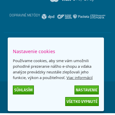
DOPRAVNÉ METÓDY
Nastavenie cookies
Používame cookies, aby sme vám umožnili
pohodlné prezeranie nášho e-shopu a vďaka
analýze prevádzky neustále zlepšovali jeho
funkcie, výkon a použiteľnosť.
Viac informácií
SÚHLASÍM
NASTAVENIE
Česká republika
Slovensko
VŠETKO VYPNUTÉ
© 2026
interNETmania SK s.r.o.
Všetky práva vyhradené
-
-