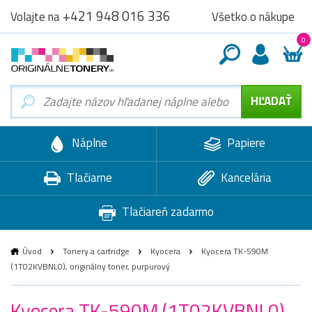
+421 948 016 336
Všetko o nákupe
Volajte na
0
Náplne
Papiere
Tlačiarne
Kancelária
Tlačiareň zadarmo
Úvod
Tonery a cartridge
Kyocera
Kyocera TK-590M
(1T02KVBNL0), originálny toner, purpurový
Kyocera TK-590M (1T02KVBNL0),