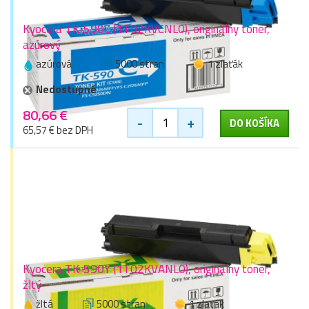
Kyocera TK-590C (1T02KVCNL0), originálny toner,
azúrový
azúrová
5000 stran
1 zlaťák
Nedostupné
80,66 €
-
+
DO KOŠÍKA
65,57 € bez DPH
Kyocera TK-590Y (1T02KVANL0), originálny toner,
žltý
žltá
5000 stran
1 zlaťák