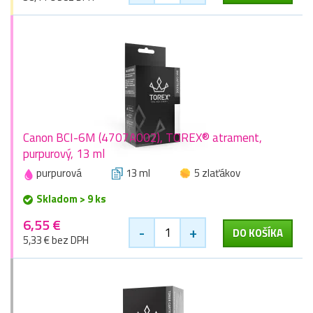
Canon BCI-6M (4707A002), TOREX® atrament,
purpurový, 13 ml
purpurová
13 ml
5 zlaťákov
Skladom > 9 ks
6,55 €
-
+
DO KOŠÍKA
5,33 € bez DPH