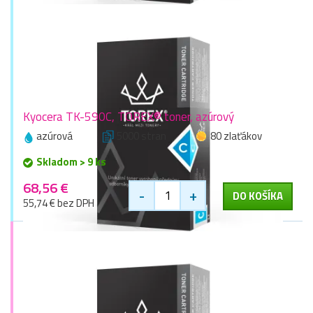
Kyocera TK-590C, TOREX® toner, azúrový
azúrová
5000 stran
80 zlaťákov
Skladom > 9 ks
68,56 €
-
+
DO KOŠÍKA
55,74 € bez DPH