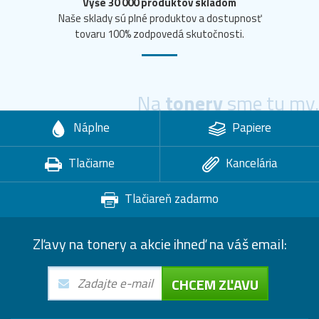
Vyše 30 000 produktov skladom
Naše sklady sú plné produktov a dostupnosť
tovaru 100% zodpovedá skutočnosti.
Na
tonery
sme tu my.
Náplne
Papiere
Tlačiarne
Kancelária
Tlačiareň zadarmo
Zľavy na tonery a akcie ihneď na váš email:
CHCEM ZĽAVU