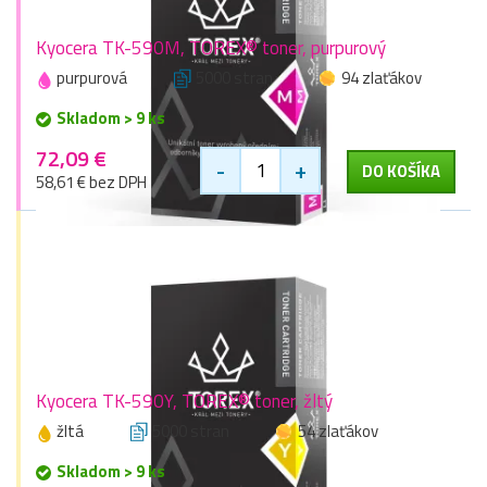
Kyocera TK-590M, TOREX® toner, purpurový
purpurová
5000 stran
94 zlaťákov
Skladom > 9 ks
72,09 €
-
+
DO KOŠÍKA
58,61 € bez DPH
Kyocera TK-590Y, TOREX® toner, žltý
žltá
5000 stran
54 zlaťákov
Skladom > 9 ks