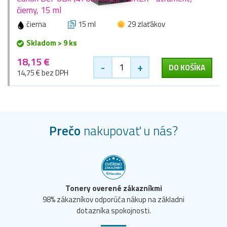
čierny, 15 ml
čierna
15 ml
29 zlaťákov
Skladom > 9 ks
18,15 €
-
+
DO KOŠÍKA
14,75 € bez DPH
Prečo
nakupovať u nás?
Tonery overené zákazníkmi
98% zákazníkov odporúča nákup na základni
dotazníka spokojnosti.