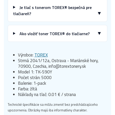
Je tlač s tonerom TOREX® bezpečná pre
▼
tlačiareň?
▼
Ako vložiť toner TOREX® do tlačiarne?
Výrobce:
TOREX
Strmá 2041/12a, Ostrava - Mariánské hory,
70900, Czechia, info@torextonery.sk
Model 1: TK-590Y
Počet strán: 5000
Balenie: 1-pack
Farba: žltá
Náklady na tlač: 0.01 € / strana
Technické špecifikácie sa môžu zmeniť bez predchádzajúceho
upozornenia. Obrázky majú iba informatívny charakter.