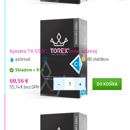
Kyocera TK-590C, TOREX® toner, azúrový
azúrová
5000 stran
80 zlaťákov
Skladom > 9 ks
68,56 €
-
+
DO KOŠÍKA
55,74 € bez DPH