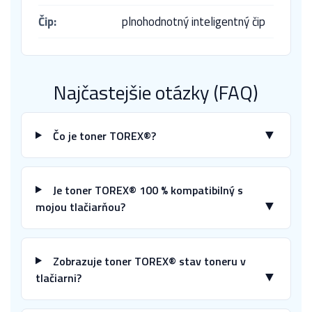
Čip:
plnohodnotný inteligentný čip
Najčastejšie otázky (FAQ)
▼
Čo je toner TOREX®?
Je toner TOREX® 100 % kompatibilný s
▼
mojou tlačiarňou?
Zobrazuje toner TOREX® stav toneru v
▼
tlačiarni?