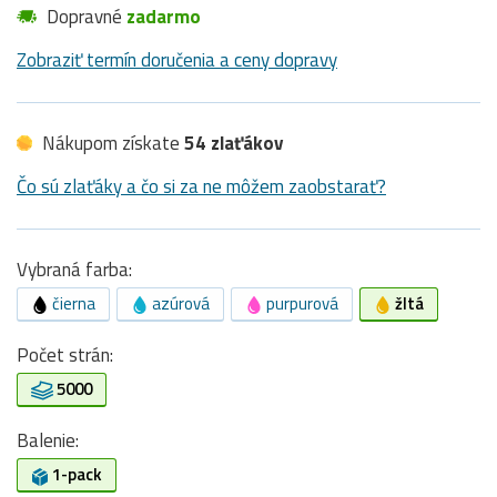
Dopravné
zadarmo
Zobraziť termín doručenia a ceny dopravy
Nákupom získate
54 zlaťákov
Čo sú zlaťáky a čo si za ne môžem zaobstarať?
Vybraná farba:
čierna
azúrová
purpurová
žltá
Počet strán:
5000
Balenie:
1-pack