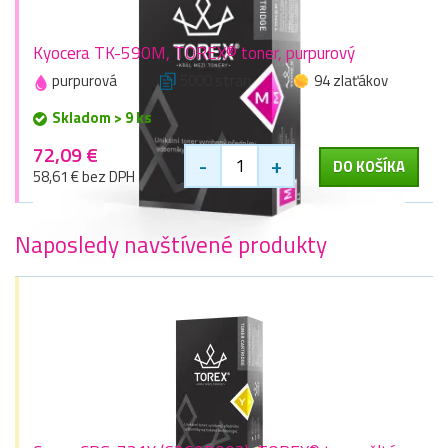
Kyocera TK-590M, TOREX® toner, purpurový
purpurová
5000 stran
94 zlaťákov
Skladom > 9 ks
72,09 €
-
+
DO KOŠÍKA
58,61 € bez DPH
Naposledy navštívené produkty