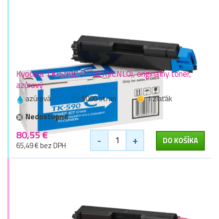
Kyocera TK-590C (1T02KVCNL0), originálny toner,
azúrový
azúrová
5000 stran
1 zlaťák
Nedostupné
80,55 €
-
+
DO KOŠÍKA
65,49 € bez DPH