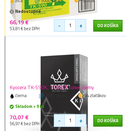
žltá
5000 stran
1 zlaťák
Nedostupné
66,19 €
-
+
DO KOŠÍKA
53,81 € bez DPH
Kyocera TK-590K, TOREX® toner, čierny
čierna
7000 stran
94 zlaťákov
Skladom > 9 ks
70,07 €
-
+
DO KOŠÍKA
56,97 € bez DPH