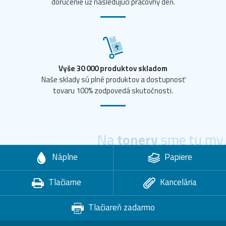
doručenie už nasledujúci pracovný deň.
Vyše 30 000 produktov skladom
Naše sklady sú plné produktov a dostupnosť
tovaru 100% zodpovedá skutočnosti.
Na
tonery
sme tu my.
Náplne
Papiere
Tlačiarne
Kancelária
Tlačiareň zadarmo