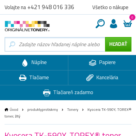
+421 948 016 336
Všetko o nákupe
Volajte na
0
Náplne
Papiere
Tlačiarne
Kancelária
Tlačiareň zadarmo
Úvod
produktyprotiskrny
Tonery
Kyocera TK-590Y, TOREX®
toner, žltý
Kyocera TK-590Y, TOREX® toner,