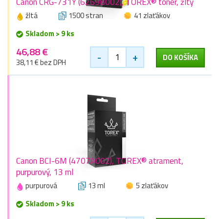
Canon CRG-731Y (6269B002), TOREX® toner, žltý
žltá
1500 stran
41 zlaťákov
Skladom > 9 ks
46,88 €
-
+
DO KOŠÍKA
38,11 € bez DPH
Canon BCI-6M (4707A002), TOREX® atrament,
purpurový, 13 ml
purpurová
13 ml
5 zlaťákov
Skladom > 9 ks