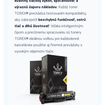
kvalitný tlačový výkon, spoľahlivosť a
výraznú úsporu nákladov
. Každý toner
TOREX® prechádza testovaním kompatibility,
aby zabezpečil
bezchybnú funkčnosť, ostrú
tlač a dlhú životnosť
. Vďaka inteligentným
čipom a precíznemu spracovaniu sú tonery
TOREX® ideálnou voľbou pre každodenné
kancelárske použitie aj firemné prevádzky s
vysokým objemom tlače.