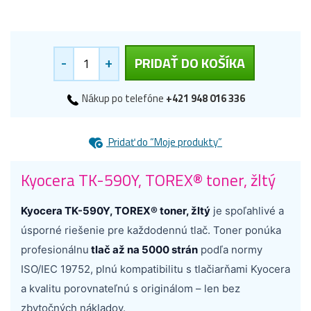
-
+
PRIDAŤ DO KOŠÍKA
Nákup po telefóne
+421 948 016 336
Pridať do “Moje produkty”
Kyocera TK-590Y, TOREX® toner, žltý
Kyocera TK-590Y, TOREX® toner, žltý
je spoľahlivé a
úsporné riešenie pre každodennú tlač. Toner ponúka
profesionálnu
tlač až na 5000 strán
podľa normy
ISO/IEC 19752, plnú kompatibilitu s tlačiarňami Kyocera
a kvalitu porovnateľnú s originálom – len bez
zbytočných nákladov.