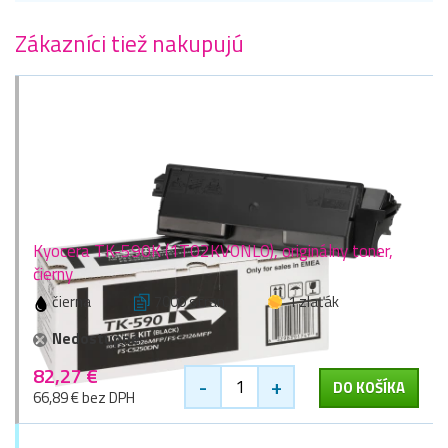
Zákazníci tiež nakupujú
Kyocera TK-590K (1T02KV0NL0), originálny toner,
čierny
čierna
7000 stran
1 zlaťák
Nedostupné
82,27 €
-
+
DO KOŠÍKA
66,89 € bez DPH