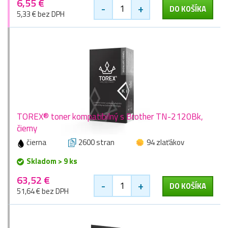
6,55 €
-
+
DO KOŠÍKA
5,33 € bez DPH
TOREX® toner kompatibilný s Brother TN-2120Bk,
čierny
čierna
2600 stran
94 zlaťákov
Skladom > 9 ks
63,52 €
-
+
DO KOŠÍKA
51,64 € bez DPH