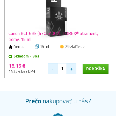
Canon BCI-6Bk (4705A002), TOREX® atrament,
čierny, 15 ml
čierna
15 ml
29 zlaťákov
Skladom > 9 ks
18,15 €
-
+
DO KOŠÍKA
14,75 € bez DPH
Prečo
nakupovať u nás?