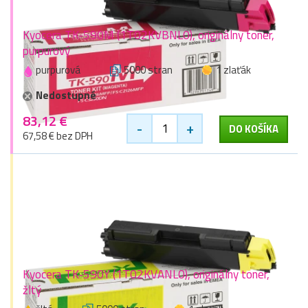
Kyocera TK-590M (1T02KVBNL0), originálny toner,
purpurový
purpurová
5000 stran
1 zlaťák
Nedostupné
83,12 €
-
+
DO KOŠÍKA
67,58 € bez DPH
Kyocera TK-590Y (1T02KVANL0), originálny toner,
žltý