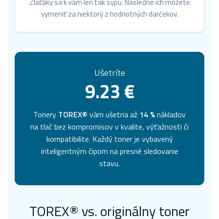
Zlaťáky sa k vám len tak sypú. Následne ich môžete
vymeniť za niektorý z hodnotných darčekov.
Ušetríte
9.23 €
Tonery
TOREX®
vám ušetria až
14 %
nákladov
na tlač bez kompromisov v kvalite, výťažnosti či
kompatibilite. Každý toner je vybavený
inteligentným čipom na presné sledovanie
stavu.
TOREX® vs. originálny toner