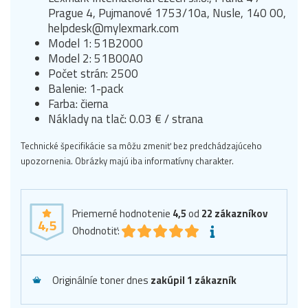
Prague 4, Pujmanové 1753/10a, Nusle, 140 00,
helpdesk@mylexmark.com
Model 1: 51B2000
Model 2: 51B00A0
Počet strán: 2500
Balenie: 1-pack
Farba: čierna
Náklady na tlač: 0.03 € / strana
Technické špecifikácie sa môžu zmeniť bez predchádzajúceho
upozornenia. Obrázky majú iba informatívny charakter.
Priemerné hodnotenie
4,5
od
22
zákazníkov
4,5
Ohodnotiť:
Originálníe toner dnes
zakúpil 1 zákazník