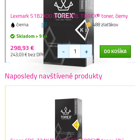
Lexmark 51B2X00 (51B0XA0), TOREX® toner, čierny
čierna
20000 stran
488 zlaťákov
Skladom > 9 ks
298,93 €
-
+
DO KOŠÍKA
243,03 € bez DPH
Naposledy navštívené produkty