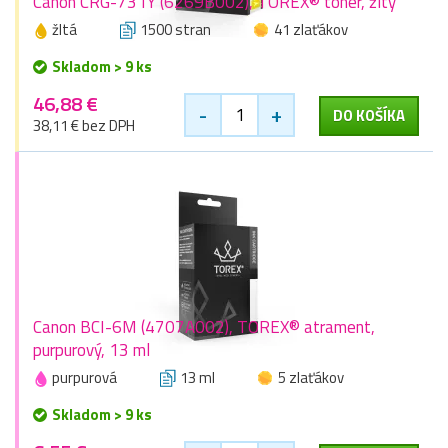
Canon CRG-731Y (6269B002), TOREX® toner, žltý
žltá
1500 stran
41 zlaťákov
Skladom > 9 ks
46,88 €
-
+
DO KOŠÍKA
38,11 € bez DPH
Canon BCI-6M (4707A002), TOREX® atrament,
purpurový, 13 ml
purpurová
13 ml
5 zlaťákov
Skladom > 9 ks