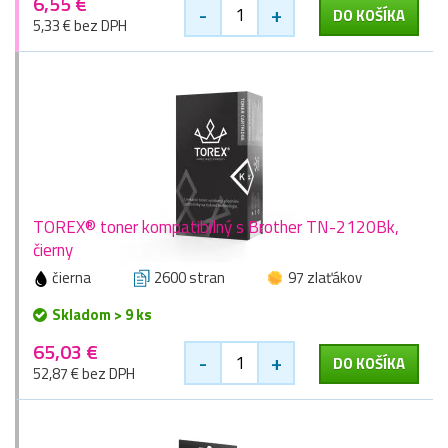
6,55 €
-
+
DO KOŠÍKA
5,33 € bez DPH
TOREX® toner kompatibilný s Brother TN-2120Bk,
čierny
čierna
2600 stran
97 zlaťákov
Skladom > 9 ks
65,03 €
-
+
DO KOŠÍKA
52,87 € bez DPH