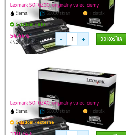
Lexmark 50F0Z00, originálny valec, čierny
čierna
60000 stran
1 zlaťák
Skladom > 9 ks
54,44 €
-
+
DO KOŠÍKA
44,26 € bez DPH
Lexmark 50F0ZA0, originálny valec, čierny
čierna
60000 stran
1 zlaťák
Skladom - externe
110,74 €