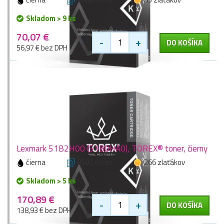
Skladom > 9 ks
70,07 €
-
+
DO KOŠÍKA
56,97 € bez DPH
Lexmark 51B2H00 (51B0HA0), TOREX® toner, čierny
čierna
8500 stran
266 zlaťákov
Skladom > 5 ks
170,89 €
-
+
DO KOŠÍKA
138,93 € bez DPH