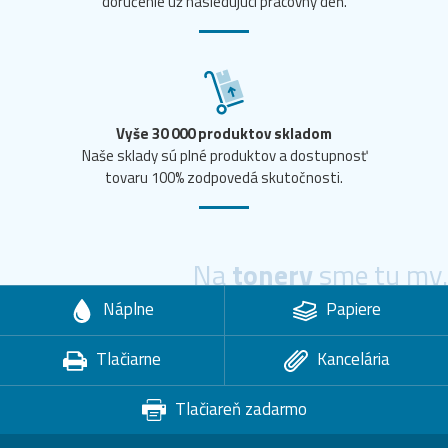
doručenie už nasledujúci pracovný deň.
Vyše 30 000 produktov skladom
Naše sklady sú plné produktov a dostupnosť
tovaru 100% zodpovedá skutočnosti.
Na
tonery
sme tu my.
Náplne
Papiere
Tlačiarne
Kancelária
Tlačiareň zadarmo