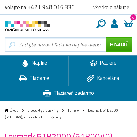
+421 948 016 336
Všetko o nákupe
Volajte na
0
Náplne
Papiere
Tlačiarne
Kancelária
Tlačiareň zadarmo
Úvod
produktyprotiskrny
Tonery
Lexmark 51B2000
(51B00A0), originálny toner, čierny
Lexmark 51B2000 (51B00A0),