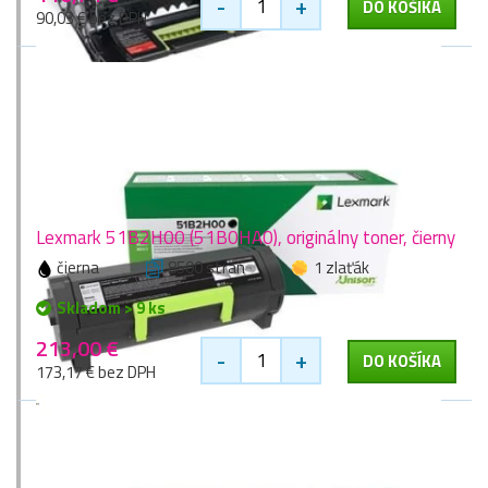
-
+
DO KOŠÍKA
90,03 € bez DPH
Lexmark 51B2H00 (51B0HA0), originálny toner, čierny
čierna
8500 stran
1 zlaťák
Skladom > 9 ks
213,00 €
-
+
DO KOŠÍKA
173,17 € bez DPH