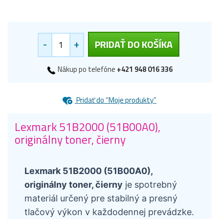
-
+
PRIDAŤ DO KOŠÍKA
Nákup po telefóne
+421 948 016 336
Pridať do “Moje produkty”
Lexmark 51B2000 (51B00A0),
originálny toner, čierny
Lexmark 51B2000 (51B00A0),
originálny toner, čierny
je spotrebný
materiál určený pre stabilný a presný
tlačový výkon v každodennej prevádzke.