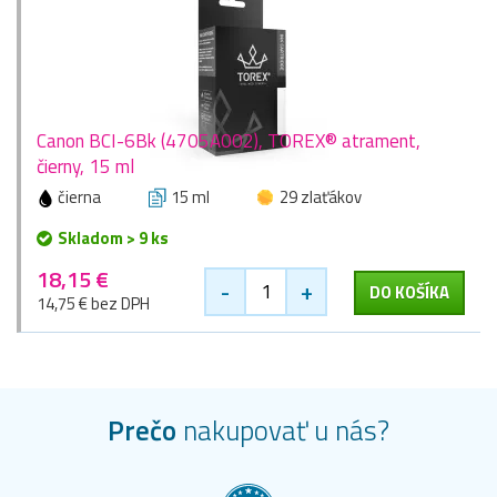
Canon BCI-6Bk (4705A002), TOREX® atrament,
čierny, 15 ml
čierna
15 ml
29 zlaťákov
Skladom > 9 ks
18,15 €
-
+
DO KOŠÍKA
14,75 € bez DPH
Prečo
nakupovať u nás?