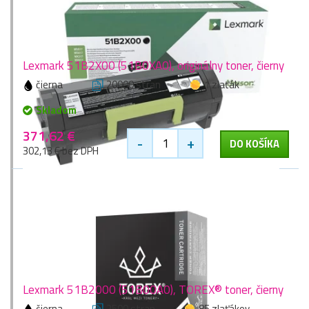
Lexmark 51B2X00 (51B0XA0), originálny toner, čierny
čierna
20000 stran
1 zlaťák
Skladom
371,62 €
-
+
DO KOŠÍKA
302,13 € bez DPH
Lexmark 51B2000 (51B00A0), TOREX® toner, čierny
čierna
2500 stran
85 zlaťákov