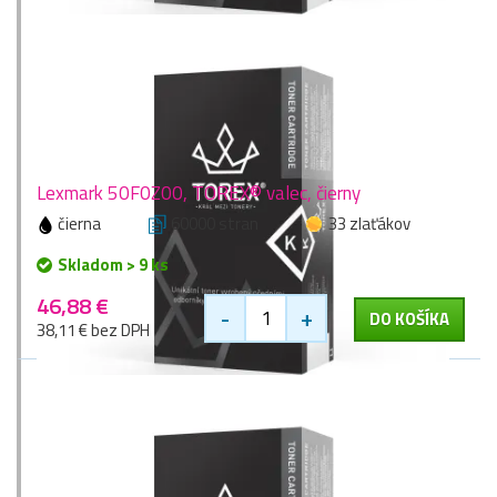
Lexmark 50F0Z00, TOREX® valec, čierny
čierna
60000 stran
33 zlaťákov
Skladom > 9 ks
46,88 €
-
+
DO KOŠÍKA
38,11 € bez DPH