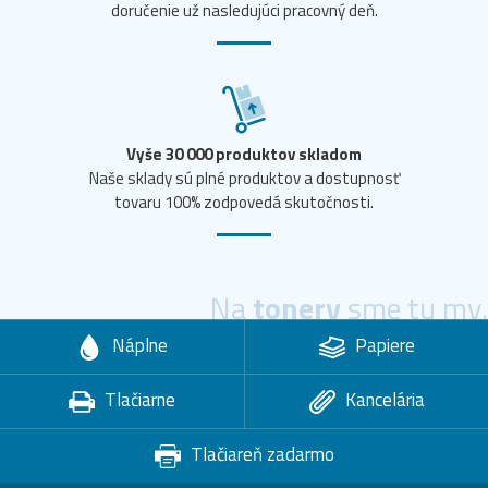
doručenie už nasledujúci pracovný deň.
Vyše 30 000 produktov skladom
Naše sklady sú plné produktov a dostupnosť
tovaru 100% zodpovedá skutočnosti.
Na
tonery
sme tu my.
Náplne
Papiere
Tlačiarne
Kancelária
Tlačiareň zadarmo