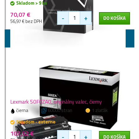
Skladom > 9 ks
70,07 €
-
+
DO KOŠÍKA
56,97 € bez DPH
Valce
Lexmark 50F0ZA0, originálny valec, čierny
čierna
60000 stran
1 zlaťák
Skladom - externe
107,52 €
-
+
DO KOŠÍKA