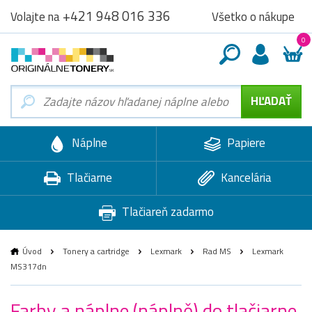
+421 948 016 336
Všetko o nákupe
Volajte na
0
Náplne
Papiere
Tlačiarne
Kancelária
Tlačiareň zadarmo
Úvod
Tonery a cartridge
Lexmark
Rad MS
Lexmark
MS317dn
Farby a náplne (náplně) do tlačiarne