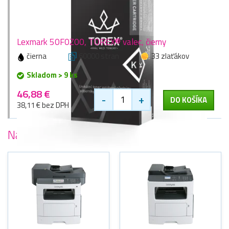
Lexmark 50F0Z00, TOREX® valec, čierny
čierna
60000 stran
33 zlaťákov
Skladom > 9 ks
46,88 €
-
+
DO KOŠÍKA
38,11 € bez DPH
Najobľúbenejšie
tlačiarne Lexmark