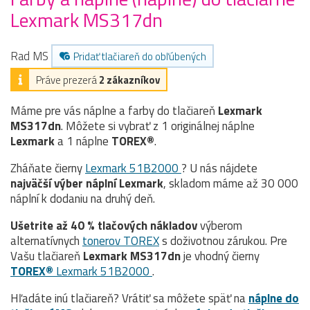
Lexmark MS317dn
Rad MS
Pridať tlačiareň do obľúbených
Práve prezerá
2 zákazníkov
Máme pre vás náplne a farby do tlačiareň
Lexmark
MS317dn
. Môžete si vybrať z 1 originálnej náplne
Lexmark
a 1 náplne
TOREX®
.
Zháňate čierny
Lexmark 51B2000
? U nás nájdete
najväčší výber náplní Lexmark
, skladom máme až 30 000
náplní k dodaniu na druhý deň.
Ušetrite až 40 % tlačových nákladov
výberom
alternatívnych
tonerov TOREX
s doživotnou zárukou. Pre
Vašu tlačiareň
Lexmark MS317dn
je vhodný čierny
TOREX®
Lexmark 51B2000
.
Hľadáte inú tlačiareň? Vrátiť sa môžete späť na
náplne do