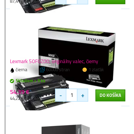
87,41 € bez DPH
Lexmark 50F0Z00, originálny valec, čierny
čierna
60000 stran
1 zlaťák
Skladom > 9 ks
54,39 €
-
+
DO KOŠÍKA
44,22 € bez DPH