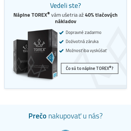
Vedeli ste?
®
Náplne
TOREX
vám ušetria až
40
% tlačových
nákladov
Dopravné zadarmo
Doživotná záruka
Možnosť iba vyskúšať
®
Čo sú to náplne TOREX
?
Prečo
nakupovať u nás?