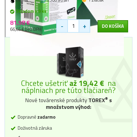
Skladom > 9 ks
81,98 €
-
+
DO KOŠÍKA
66,65 € bez DPH
Chcete ušetriť
až 19,42 €
na
náplniach pre túto tlačiareň?
®
Nové továrenské produkty
TOREX
s
množstvom výhod:
Dopravné
zadarmo
Doživotná záruka