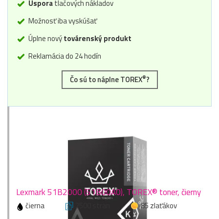
Úspora
tlačových nákladov
Možnosť iba vyskúšať
Úplne nový
továrenský produkt
Reklamácia do 24 hodín
®
Čo sú to náplne TOREX
?
Lexmark 51B2000 (51B00A0), TOREX® toner, čierny
čierna
2500 stran
85 zlaťákov