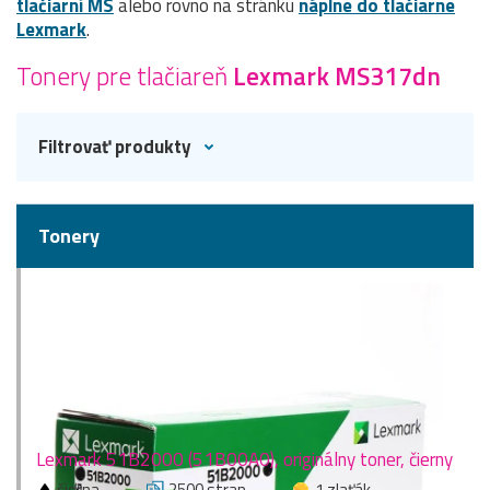
tlačiarní MS
alebo rovno na stránku
náplne do tlačiarne
Lexmark
.
Tonery pre tlačiareň
Lexmark MS317dn
Filtrovať produkty
Tonery
Lexmark 51B2000 (51B00A0), originálny toner, čierny
čierna
2500 stran
1 zlaťák