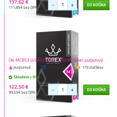
137,62 €
-
+
DO KOŠÍKA
111,89 € bez DPH
Oki MC853 (45862838), TOREX® toner, purpurový
purpurová
7300 stran
179 zlaťákov
Skladom > 9 ks
122,50 €
-
+
DO KOŠÍKA
99,59 € bez DPH