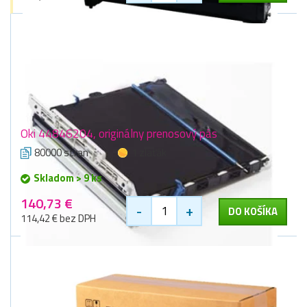
Oki 44846204, originálny prenosový pás
80000 stran
1 zlaťák
Skladom > 9 ks
140,73 €
-
+
DO KOŠÍKA
114,42 € bez DPH