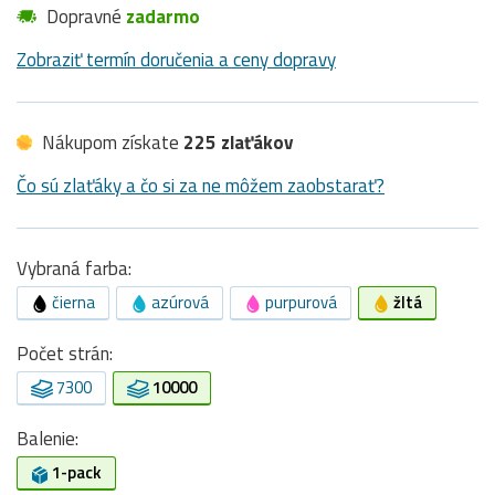
Dopravné
zadarmo
Zobraziť termín doručenia a ceny dopravy
Nákupom získate
225 zlaťákov
Čo sú zlaťáky a čo si za ne môžem zaobstarať?
Vybraná farba:
čierna
azúrová
purpurová
žltá
Počet strán:
7300
10000
Balenie:
1-pack