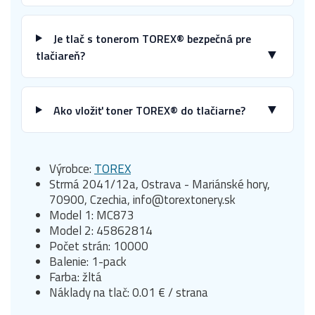
Je tlač s tonerom TOREX® bezpečná pre
▼
tlačiareň?
▼
Ako vložiť toner TOREX® do tlačiarne?
Výrobce:
TOREX
Strmá 2041/12a, Ostrava - Mariánské hory,
70900, Czechia, info@torextonery.sk
Model 1: MC873
Model 2: 45862814
Počet strán: 10000
Balenie: 1-pack
Farba: žltá
Náklady na tlač: 0.01 € / strana