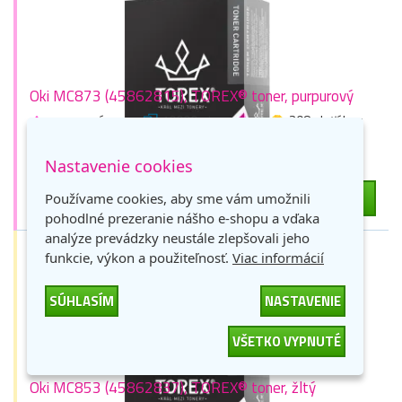
Oki MC873 (45862815), TOREX® toner, purpurový
purpurová
10000 stran
208 zlaťákov
Skladom > 9 ks
Nastavenie cookies
139,13 €
-
+
DO KOŠÍKA
Používame cookies, aby sme vám umožnili
113,11 € bez DPH
pohodlné prezeranie nášho e-shopu a vďaka
analýze prevádzky neustále zlepšovali jeho
funkcie, výkon a použiteľnosť.
Viac informácií
SÚHLASÍM
NASTAVENIE
VŠETKO VYPNUTÉ
Oki MC853 (45862837), TOREX® toner, žltý