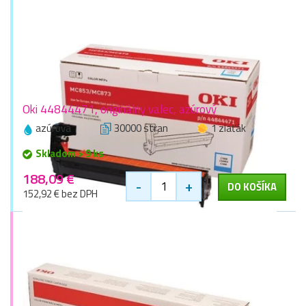
Oki 44844471, originálny valec, azúrový
azúrová
30000 stran
1 zlaťák
Skladom > 9 ks
188,09 €
-
+
DO KOŠÍKA
152,92 € bez DPH