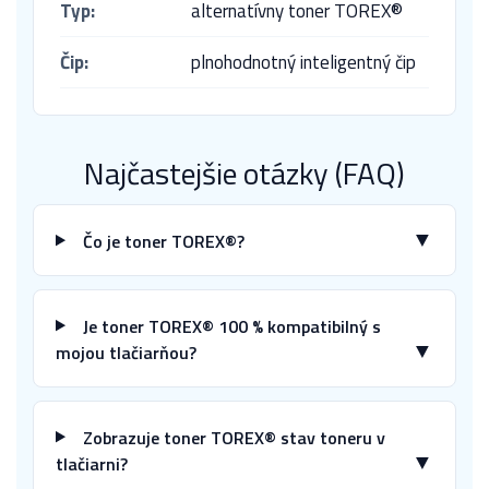
Typ:
alternatívny toner TOREX®
Čip:
plnohodnotný inteligentný čip
Najčastejšie otázky (FAQ)
▼
Čo je toner TOREX®?
Je toner TOREX® 100 % kompatibilný s
▼
mojou tlačiarňou?
Zobrazuje toner TOREX® stav toneru v
▼
tlačiarni?