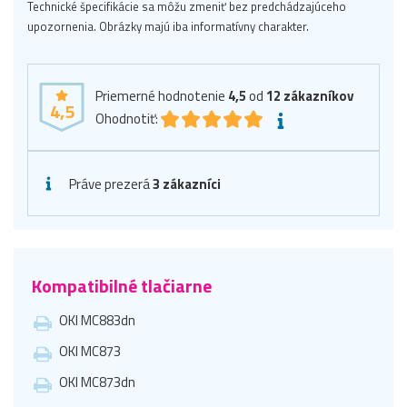
Technické špecifikácie sa môžu zmeniť bez predchádzajúceho
upozornenia. Obrázky majú iba informatívny charakter.
Priemerné hodnotenie
4,5
od
12
zákazníkov
4,5
Ohodnotiť:
Práve prezerá
3 zákazníci
Kompatibilné tlačiarne
OKI MC883dn
OKI MC873
OKI MC873dn