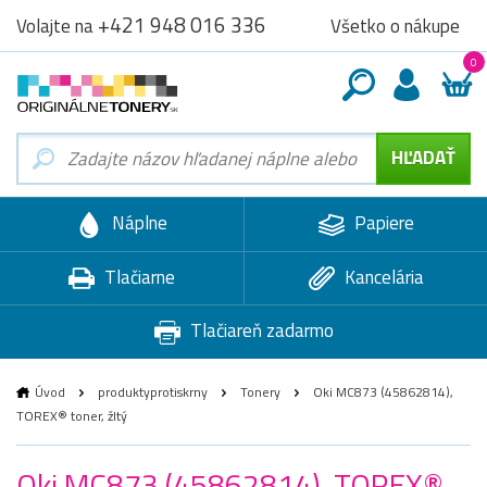
+421 948 016 336
Všetko o nákupe
Volajte na
0
Náplne
Papiere
Tlačiarne
Kancelária
Tlačiareň zadarmo
Úvod
produktyprotiskrny
Tonery
Oki MC873 (45862814),
TOREX® toner, žltý
Oki MC873 (45862814), TOREX®