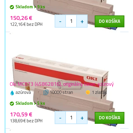
Skladom > 9 ks
150,26 €
-
+
DO KOŠÍKA
122,16 € bez DPH
Oki MC873 (45862816), originálny toner, azúrový
azúrová
10000 stran
1 zlaťák
Skladom > 5 ks
170,59 €
-
+
DO KOŠÍKA
138,69 € bez DPH