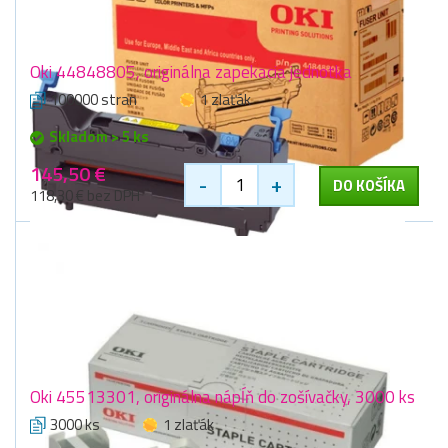
Oki 44848805, originálna zapekacia jednotka
100000 stran
1 zlaťák
Skladom > 5 ks
145,50 €
-
+
DO KOŠÍKA
118,30 € bez DPH
Oki 45513301, originálna nápĺň do zošívačky, 3000 ks
3000 ks
1 zlaťák