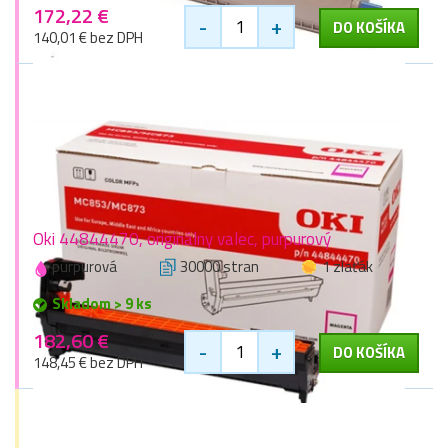
172,22 €
-
+
DO KOŠÍKA
140,01 € bez DPH
Oki 44844470, originálny valec, purpurový
purpurová
30000 stran
1 zlaťák
Skladom > 9 ks
182,60 €
-
+
DO KOŠÍKA
148,45 € bez DPH