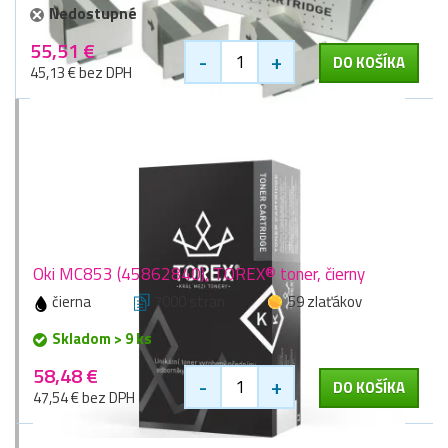
Nedostupné
55,51 €
-
+
DO KOŠÍKA
45,13 € bez DPH
Oki MC853 (45862840), TOREX® toner, čierny
čierna
7000 stran
59 zlaťákov
Skladom > 9 ks
58,48 €
-
+
DO KOŠÍKA
47,54 € bez DPH