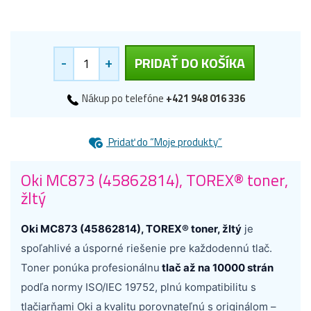
-
+
PRIDAŤ DO KOŠÍKA
Nákup po telefóne
+421 948 016 336
Pridať do “Moje produkty”
Oki MC873 (45862814), TOREX® toner,
žltý
Oki MC873 (45862814), TOREX® toner, žltý
je
spoľahlivé a úsporné riešenie pre každodennú tlač.
Toner ponúka profesionálnu
tlač až na 10000 strán
podľa normy ISO/IEC 19752, plnú kompatibilitu s
tlačiarňami Oki a kvalitu porovnateľnú s originálom –