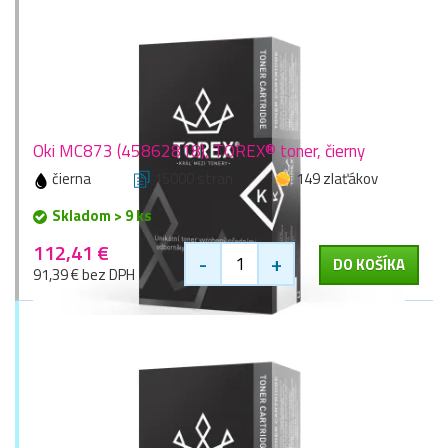
Oki MC873 (45862818), TOREX® toner, čierny
čierna
15000 stran
149 zlaťákov
Skladom > 9 ks
112,41 €
-
+
DO KOŠÍKA
91,39 € bez DPH