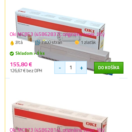
Oki MC853 (45862837), originálny toner, žltý
žltá
7300 stran
1 zlaťák
Skladom > 9 ks
155,80 €
-
+
DO KOŠÍKA
126,67 € bez DPH
Oki MC873 (45862814), originálny toner, žltý