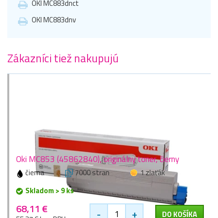
OKI MC883dnct
OKI MC883dnv
Zákazníci tiež nakupujú
Oki MC853 (45862840), originálny toner, čierny
čierna
7000 stran
1 zlaťák
Skladom > 9 ks
68,11 €
-
+
DO KOŠÍKA