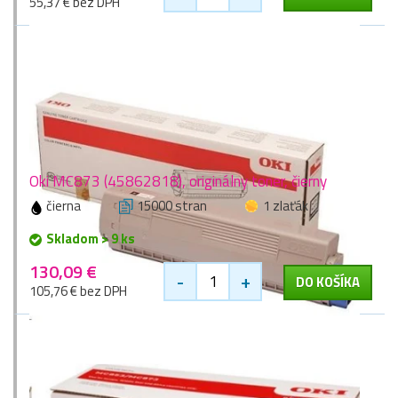
55,37 € bez DPH
Oki MC873 (45862818), originálny toner, čierny
čierna
15000 stran
1 zlaťák
Skladom > 9 ks
130,09 €
-
+
DO KOŠÍKA
105,76 € bez DPH