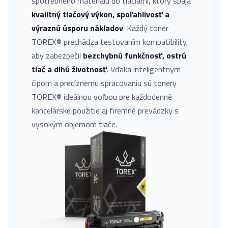
spotrebného materiálu do tlačiarní, ktorý spája
kvalitný tlačový výkon, spoľahlivosť a
výraznú úsporu nákladov
. Každý toner
TOREX® prechádza testovaním kompatibility,
aby zabezpečil
bezchybnú funkčnosť, ostrú
tlač a dlhú životnosť
. Vďaka inteligentným
čipom a precíznemu spracovaniu sú tonery
TOREX® ideálnou voľbou pre každodenné
kancelárske použitie aj firemné prevádzky s
vysokým objemom tlače.