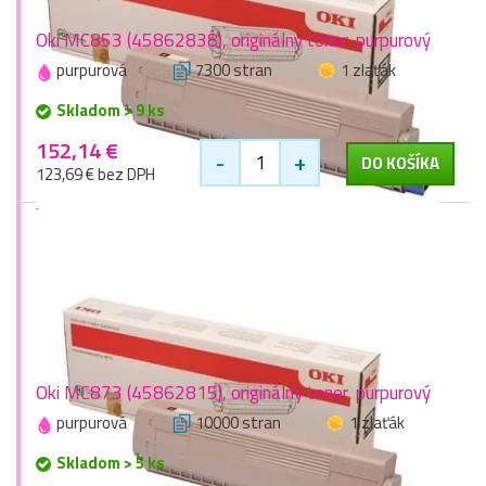
Oki MC853 (45862838), originálny toner, purpurový
purpurová
7300 stran
1 zlaťák
Skladom > 9 ks
152,14 €
-
+
DO KOŠÍKA
123,69 € bez DPH
Oki MC873 (45862815), originálny toner, purpurový
purpurová
10000 stran
1 zlaťák
Skladom > 5 ks