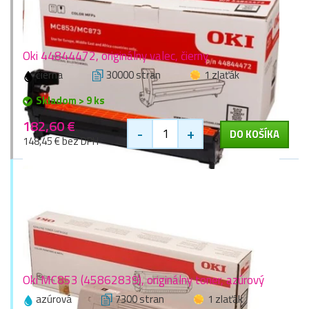
Oki 44844472, originálny valec, čierny
čierna
30000 stran
1 zlaťák
Skladom > 9 ks
182,60 €
-
+
DO KOŠÍKA
148,45 € bez DPH
Oki MC853 (45862839), originálny toner, azúrový
azúrová
7300 stran
1 zlaťák