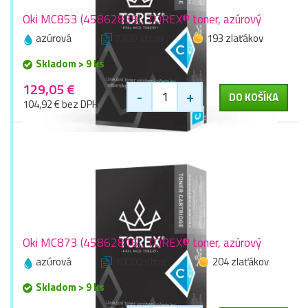
Oki MC853 (45862839), TOREX® toner, azúrový
azúrová
7300 stran
193 zlaťákov
Skladom > 9 ks
129,05 €
-
+
DO KOŠÍKA
104,92 € bez DPH
Oki MC873 (45862816), TOREX® toner, azúrový
azúrová
10000 stran
204 zlaťákov
Skladom > 9 ks