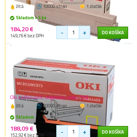
žltá
10000 stran
1 zlaťák
Skladom > 5 ks
184,20 €
-
+
DO KOŠÍKA
149,76 € bez DPH
Oki 44844469, originálny valec, žltý
žltá
30000 stran
1 zlaťák
Skladom
188,09 €
-
+
DO KOŠÍKA
152,92 € bez DPH