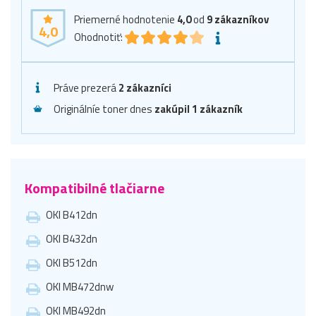
Priemerné hodnotenie
4,0
od
9
zákazníkov
4,0
Ohodnotiť:
Práve prezerá
2 zákazníci
Originálníe toner dnes
zakúpil 1 zákazník
Kompatibilné tlačiarne
OKI B412dn
OKI B432dn
OKI B512dn
OKI MB472dnw
OKI MB492dn