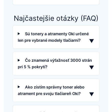
Najčastejšie otázky (FAQ)
Sú tonery a atramenty Oki určené
len pre vybrané modely tlačiarní?
▼
Čo znamená výťažnosť 3000 strán
pri 5 % pokrytí?
▼
Ako zistím správny toner alebo
atrament pre svoju tlačiareň Oki?
▼