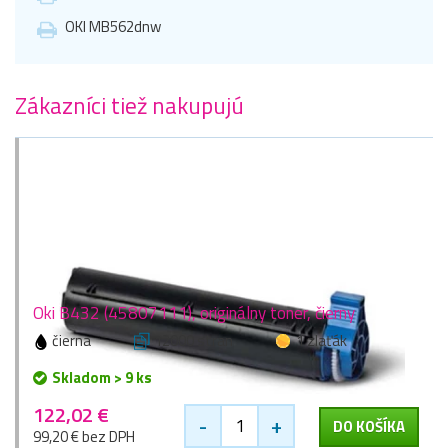
OKI MB562dnw
Zákazníci tiež nakupujú
Oki B432 (45807111), originálny toner, čierny
čierna
12000 stran
1 zlaťák
Skladom > 9 ks
122,02 €
-
+
DO KOŠÍKA
99,20 € bez DPH