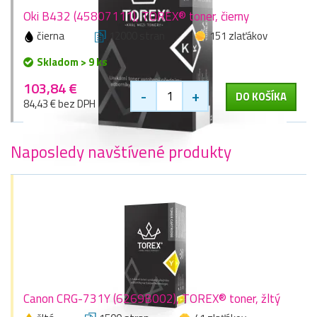
Oki B432 (45807111), TOREX® toner, čierny
čierna
12000 stran
151 zlaťákov
Skladom > 9 ks
103,84 €
-
+
DO KOŠÍKA
84,43 € bez DPH
Naposledy navštívené produkty
Canon CRG-731Y (6269B002), TOREX® toner, žltý