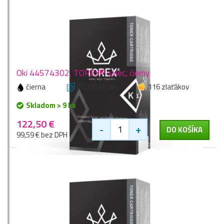
Oki 44574302, TOREX® valec, čierny
čierna
25000 stran
116 zlaťákov
Skladom > 9 ks
122,50 €
-
+
DO KOŠÍKA
99,59 € bez DPH