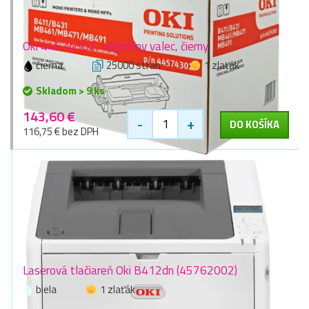
Oki 44574302, originálny valec, čierny
čierna
25000 stran
1 zlaťák
Skladom > 9 ks
143,60 €
-
+
DO KOŠÍKA
116,75 € bez DPH
Laserová tlačiareň Oki B412dn (45762002)
biela
1 zlaťák