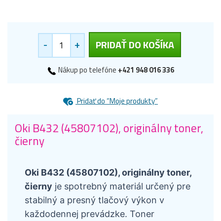
-
+
PRIDAŤ DO KOŠÍKA
Nákup po telefóne
+421 948 016 336
Pridať do “Moje produkty”
Oki B432 (45807102), originálny toner,
čierny
Oki B432 (45807102), originálny toner,
čierny
je spotrebný materiál určený pre
stabilný a presný tlačový výkon v
každodennej prevádzke. Toner