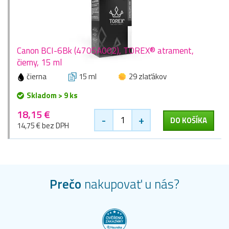
Canon BCI-6Bk (4705A002), TOREX® atrament,
čierny, 15 ml
čierna
15 ml
29 zlaťákov
Skladom > 9 ks
18,15 €
-
+
DO KOŠÍKA
14,75 € bez DPH
Prečo
nakupovať u nás?