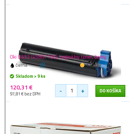
Oki B432 (45807106), originálny toner, čierny
čierna
7000 stran
1 zlaťák
Skladom > 9 ks
120,31 €
-
+
DO KOŠÍKA
97,81 € bez DPH