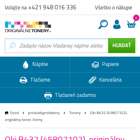
+421 948 016 336
Všetko o nákupe
Volajte na
0
Náplne
Papiere
Tlačiarne
Kancelária
Tlačiareň zadarmo
Úvod
produktyprotiskrny
Tonery
Oki B432 (45807102),
originálny toner, čierny
Oki B432 (45807102), originálny