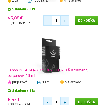
žltá
1500 stran
41 zlaťákov
Skladom > 9 ks
46,88 €
-
+
DO KOŠÍKA
38,11 € bez DPH
Canon BCI-6M (4707A002), TOREX® atrament,
purpurový, 13 ml
purpurová
13 ml
5 zlaťákov
Skladom > 9 ks
6,55 €
-
+
DO KOŠÍKA
5,33 € bez DPH