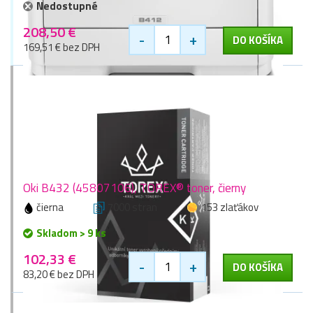
Nedostupné
208,50 €
-
+
DO KOŠÍKA
169,51 € bez DPH
Oki B432 (45807106), TOREX® toner, čierny
čierna
7000 stran
153 zlaťákov
Skladom > 9 ks
102,33 €
-
+
DO KOŠÍKA
83,20 € bez DPH