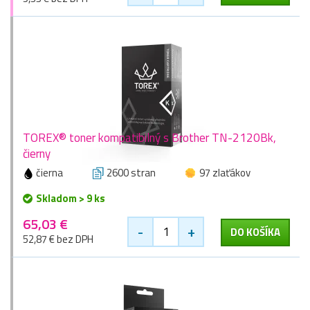
TOREX® toner kompatibilný s Brother TN-2120Bk,
čierny
čierna
2600 stran
97 zlaťákov
Skladom > 9 ks
65,03 €
-
+
DO KOŠÍKA
52,87 € bez DPH