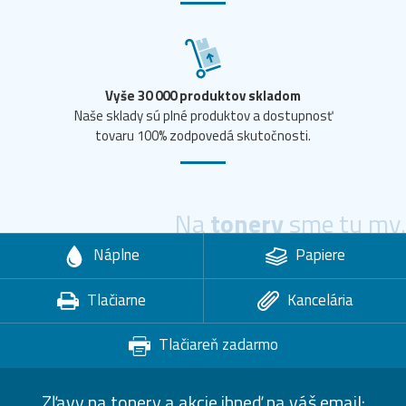
Vyše 30 000 produktov skladom
Naše sklady sú plné produktov a dostupnosť
tovaru 100% zodpovedá skutočnosti.
Na
tonery
sme tu my.
Náplne
Papiere
Tlačiarne
Kancelária
Tlačiareň zadarmo
Zľavy na tonery a akcie ihneď na váš email: