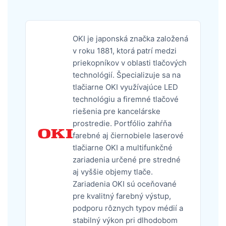
OKI je japonská značka založená
v roku 1881, ktorá patrí medzi
priekopníkov v oblasti tlačových
technológií. Špecializuje sa na
tlačiarne OKI využívajúce LED
technológiu a firemné tlačové
riešenia pre kancelárske
prostredie. Portfólio zahŕňa
farebné aj čiernobiele laserové
tlačiarne OKI a multifunkčné
zariadenia určené pre stredné
aj vyššie objemy tlače.
Zariadenia OKI sú oceňované
pre kvalitný farebný výstup,
podporu rôznych typov médií a
stabilný výkon pri dlhodobom