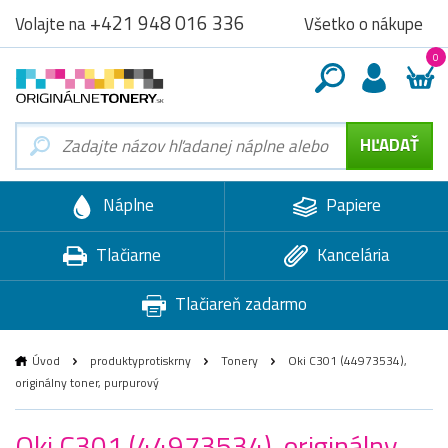
+421 948 016 336
Všetko o nákupe
Volajte na
0
Náplne
Papiere
Tlačiarne
Kancelária
Tlačiareň zadarmo
Úvod
produktyprotiskrny
Tonery
Oki C301 (44973534),
originálny toner, purpurový
Oki C301 (44973534), originálny