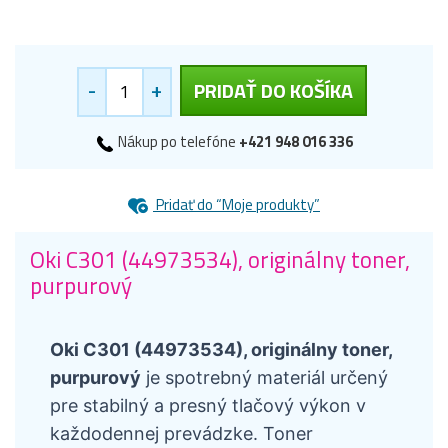
-
+
PRIDAŤ DO KOŠÍKA
Nákup po telefóne
+421 948 016 336
Pridať do “Moje produkty”
Oki C301 (44973534), originálny toner,
purpurový
Oki C301 (44973534), originálny toner,
purpurový
je spotrebný materiál určený
pre stabilný a presný tlačový výkon v
každodennej prevádzke. Toner