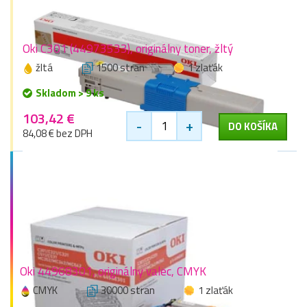
Oki C301 (44973533), originálny toner, žltý
žltá
1500 stran
1 zlaťák
Skladom > 9 ks
103,42 €
-
+
DO KOŠÍKA
84,08 € bez DPH
Oki 44968301, originálny valec, CMYK
CMYK
30000 stran
1 zlaťák