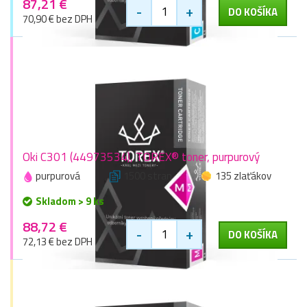
87,21 €
-
+
DO KOŠÍKA
70,90 € bez DPH
Oki C301 (44973534), TOREX® toner, purpurový
purpurová
1500 stran
135 zlaťákov
Skladom > 9 ks
88,72 €
-
+
DO KOŠÍKA
72,13 € bez DPH