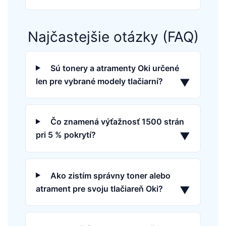
Najčastejšie otázky (FAQ)
Sú tonery a atramenty Oki určené
len pre vybrané modely tlačiarní?
▼
Čo znamená výťažnosť 1500 strán
pri 5 % pokrytí?
▼
Ako zistím správny toner alebo
atrament pre svoju tlačiareň Oki?
▼