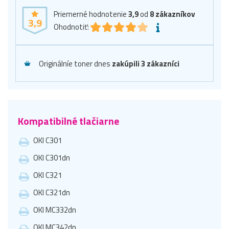
Priemerné hodnotenie
3,9
od
8
zákazníkov
3,9
Ohodnotiť:
Originálníe toner dnes
zakúpili 3 zákazníci
Kompatibilné tlačiarne
OKI C301
OKI C301dn
OKI C321
OKI C321dn
OKI MC332dn
OKI MC342dn