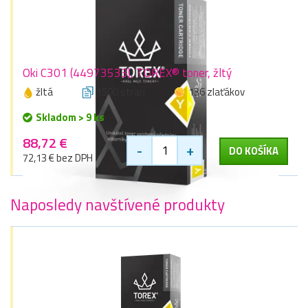
Oki C301 (44973533), TOREX® toner, žltý
žltá
1500 stran
136 zlaťákov
Skladom > 9 ks
88,72 €
-
+
DO KOŠÍKA
72,13 € bez DPH
Naposledy navštívené produkty