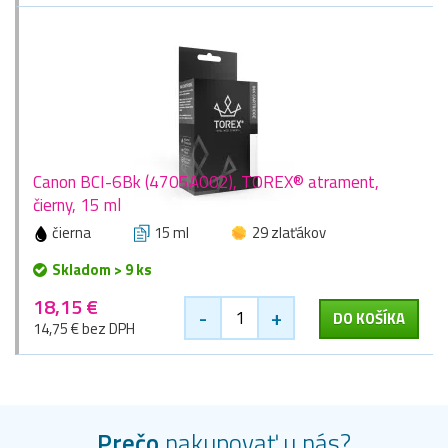
Canon BCI-6Bk (4705A002), TOREX® atrament,
čierny, 15 ml
čierna
15 ml
29 zlaťákov
Skladom > 9 ks
18,15 €
-
+
DO KOŠÍKA
14,75 € bez DPH
Prečo
nakupovať u nás?