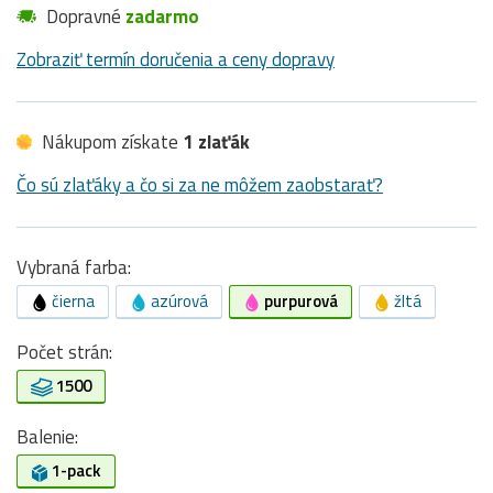
Dopravné
zadarmo
Zobraziť termín doručenia a ceny dopravy
Nákupom získate
1 zlaťák
Čo sú zlaťáky a čo si za ne môžem zaobstarať?
Vybraná farba:
čierna
azúrová
purpurová
žltá
Počet strán:
1500
Balenie:
1-pack