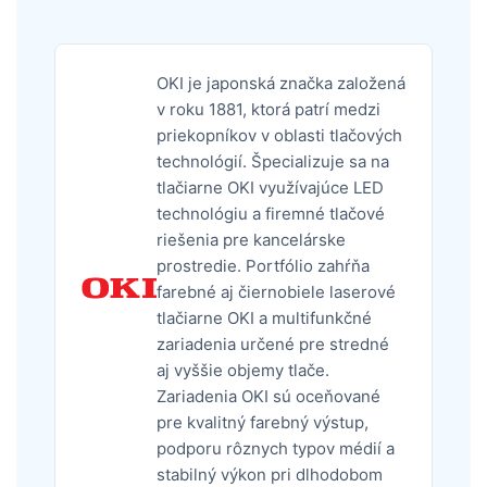
OKI je japonská značka založená
v roku 1881, ktorá patrí medzi
priekopníkov v oblasti tlačových
technológií. Špecializuje sa na
tlačiarne OKI využívajúce LED
technológiu a firemné tlačové
riešenia pre kancelárske
prostredie. Portfólio zahŕňa
farebné aj čiernobiele laserové
tlačiarne OKI a multifunkčné
zariadenia určené pre stredné
aj vyššie objemy tlače.
Zariadenia OKI sú oceňované
pre kvalitný farebný výstup,
podporu rôznych typov médií a
stabilný výkon pri dlhodobom