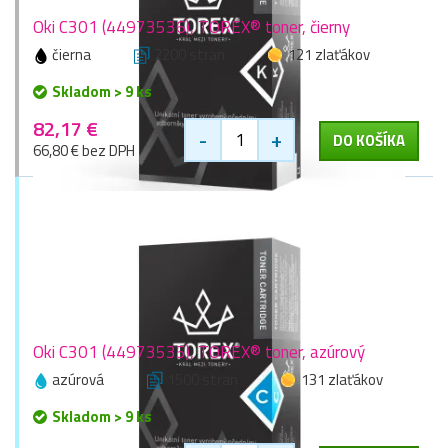
Oki C301 (44973536), TOREX® toner, čierny
čierna
2200 stran
121 zlaťákov
Skladom > 9 ks
82,17 €
-
+
DO KOŠÍKA
66,80 € bez DPH
Oki C301 (44973535), TOREX® toner, azúrový
azúrová
1500 stran
131 zlaťákov
Skladom > 9 ks