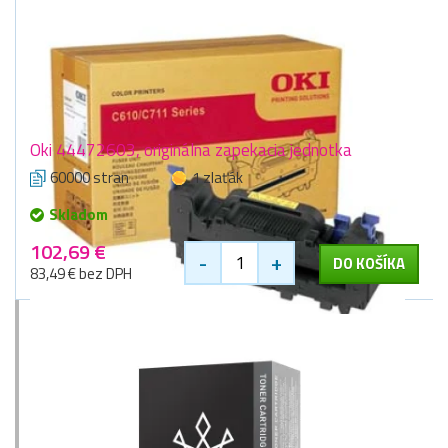
Oki 44472603, originálna zapekacia jednotka
60000 stran
1 zlaťák
Skladom
102,69 €
-
+
DO KOŠÍKA
83,49 € bez DPH