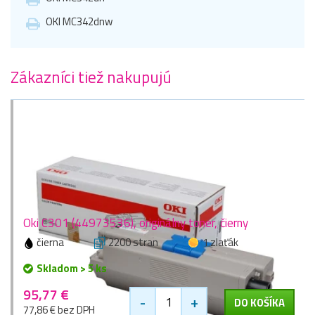
OKI MC342dnw
Zákazníci tiež nakupujú
Oki C301 (44973536), originálny toner, čierny
čierna
2200 stran
1 zlaťák
Skladom > 5 ks
95,77 €
-
+
DO KOŠÍKA
77,86 € bez DPH