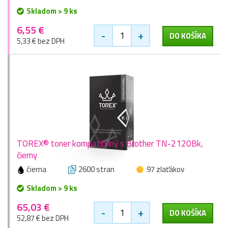
Skladom > 9 ks
6,55 €
-
+
DO KOŠÍKA
5,33 € bez DPH
TOREX® toner kompatibilný s Brother TN-2120Bk,
čierny
čierna
2600 stran
97 zlaťákov
Skladom > 9 ks
65,03 €
-
+
DO KOŠÍKA
52,87 € bez DPH