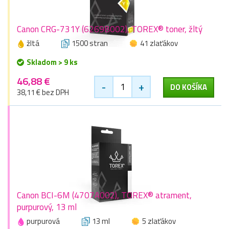
Canon CRG-731Y (6269B002), TOREX® toner, žltý
žltá
1500 stran
41 zlaťákov
Skladom > 9 ks
46,88 €
-
+
DO KOŠÍKA
38,11 € bez DPH
Canon BCI-6M (4707A002), TOREX® atrament,
purpurový, 13 ml
purpurová
13 ml
5 zlaťákov