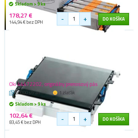
Skladom > 9 ks
178,27 €
-
+
DO KOŠÍKA
144,94 € bez DPH
Oki 44472202, originálny prenosový pás
60000 stran
1 zlaťák
Skladom > 9 ks
102,64 €
-
+
DO KOŠÍKA
83,45 € bez DPH