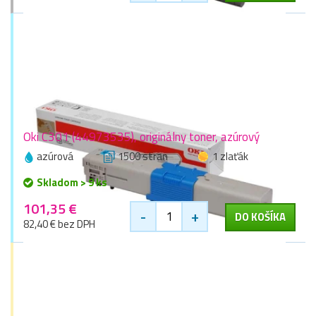
Oki C301 (44973535), originálny toner, azúrový
azúrová
1500 stran
1 zlaťák
Skladom > 9 ks
101,35 €
-
+
DO KOŠÍKA
82,40 € bez DPH