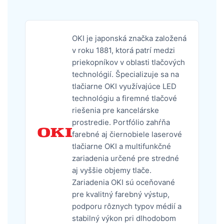
OKI je japonská značka založená
v roku 1881, ktorá patrí medzi
priekopníkov v oblasti tlačových
technológií. Špecializuje sa na
tlačiarne OKI využívajúce LED
technológiu a firemné tlačové
riešenia pre kancelárske
prostredie. Portfólio zahŕňa
farebné aj čiernobiele laserové
tlačiarne OKI a multifunkčné
zariadenia určené pre stredné
aj vyššie objemy tlače.
Zariadenia OKI sú oceňované
pre kvalitný farebný výstup,
podporu rôznych typov médií a
stabilný výkon pri dlhodobom