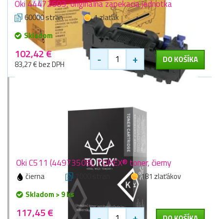
Oki 44472603, originálna zapekacia jednotka
60000 stran
1 zlaťák
Skladom
102,42 €
-
+
DO KOŠÍKA
83,27 € bez DPH
Oki C511 (44973508), TOREX® toner, čierny
čierna
7000 stran
181 zlaťákov
Skladom > 9 ks
117,45 €
-
+
DO KOŠÍKA