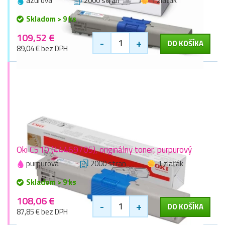
azúrová
2000 stran
1 zlaťák
Skladom > 9 ks
109,52 €
-
+
DO KOŠÍKA
89,04 € bez DPH
Oki C510 (44469705), originálny toner, purpurový
purpurová
2000 stran
1 zlaťák
Skladom > 9 ks
108,06 €
-
+
DO KOŠÍKA
87,85 € bez DPH