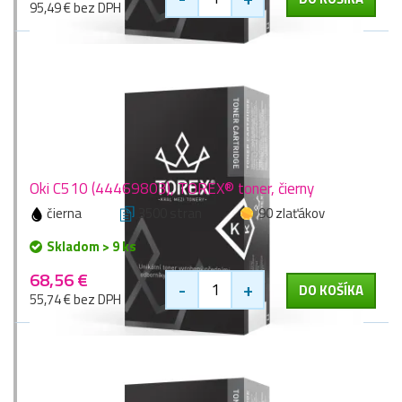
95,49 € bez DPH
Oki C510 (44469803), TOREX® toner, čierny
čierna
3500 stran
90 zlaťákov
Skladom > 9 ks
68,56 €
-
+
DO KOŠÍKA
55,74 € bez DPH