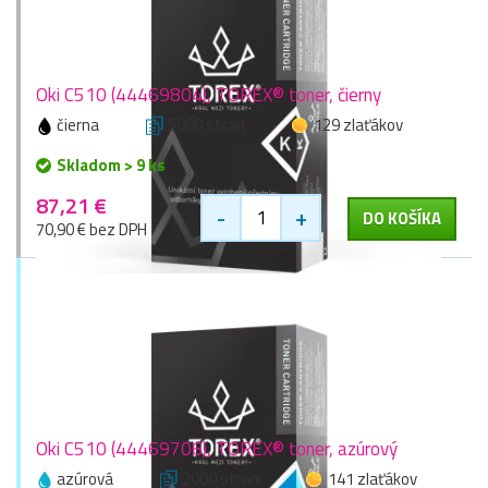
Oki C510 (44469804), TOREX® toner, čierny
čierna
5000 stran
129 zlaťákov
Skladom > 9 ks
87,21 €
-
+
DO KOŠÍKA
70,90 € bez DPH
Oki C510 (44469706), TOREX® toner, azúrový
azúrová
2000 stran
141 zlaťákov