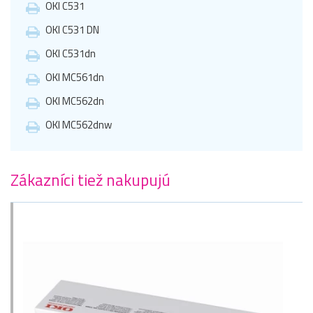
OKI C531
OKI C531 DN
OKI C531dn
OKI MC561dn
OKI MC562dn
OKI MC562dnw
Zákazníci tiež nakupujú