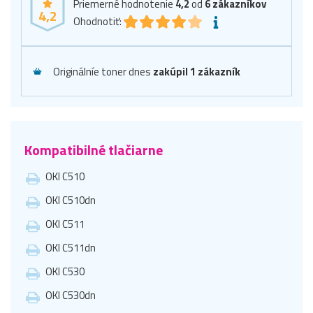
Priemerné hodnotenie
4,2
od
6
zákazníkov
4,2
Ohodnotiť:
Originálníe toner dnes
zakúpil 1 zákazník
Kompatibilné tlačiarne
OKI C510
OKI C510dn
OKI C511
OKI C511dn
OKI C530
OKI C530dn