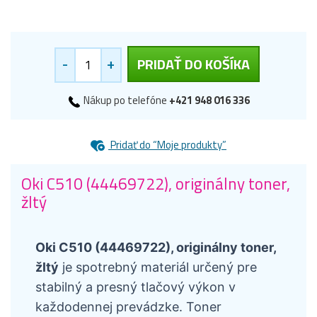
-
+
PRIDAŤ DO KOŠÍKA
Nákup po telefóne
+421 948 016 336
Pridať do “Moje produkty”
Oki C510 (44469722), originálny toner,
žltý
Oki C510 (44469722), originálny toner,
žltý
je spotrebný materiál určený pre
stabilný a presný tlačový výkon v
každodennej prevádzke. Toner