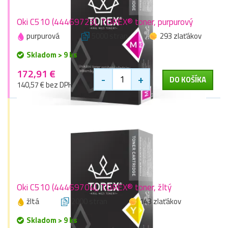
Oki C510 (44469723), TOREX® toner, purpurový
purpurová
5000 stran
293 zlaťákov
Skladom > 9 ks
172,91 €
-
+
DO KOŠÍKA
140,57 € bez DPH
Oki C510 (44469704), TOREX® toner, žltý
žltá
2000 stran
143 zlaťákov
Skladom > 9 ks