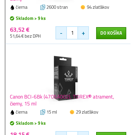
čierna
2600 stran
94 zlaťákov
Skladom > 9 ks
63,52 €
-
+
DO KOŠÍKA
51,64 € bez DPH
Canon BCI-6Bk (4705A002), TOREX® atrament,
čierny, 15 ml
čierna
15 ml
29 zlaťákov
Skladom > 9 ks
18,15 €