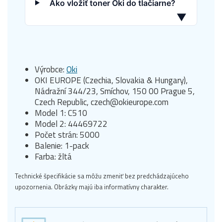
Ako vložiť toner Oki do tlačiarne?
▼
Výrobce:
Oki
OKI EUROPE (Czechia, Slovakia & Hungary),
Nádražní 344/23, Smíchov, 150 00 Prague 5,
Czech Republic, czech@okieurope.com
Model 1: C510
Model 2: 44469722
Počet strán: 5000
Balenie: 1-pack
Farba: žltá
Technické špecifikácie sa môžu zmeniť bez predchádzajúceho
upozornenia. Obrázky majú iba informatívny charakter.