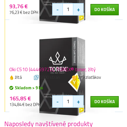
93,76 €
-
+
DO KOŠÍKA
76,23 € bez DPH
Oki C510 (44469722), TOREX® toner, žltý
žltá
5000 stran
279 zlaťákov
Skladom > 9 ks
165,85 €
-
+
DO KOŠÍKA
134,84 € bez DPH
Naposledy navštívené produkty