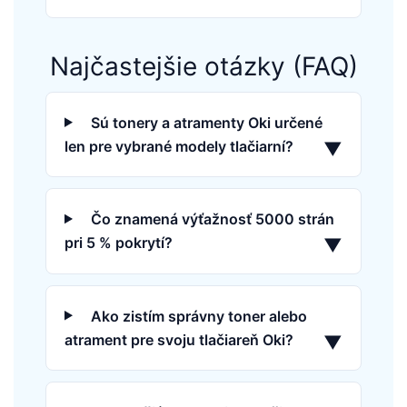
Najčastejšie otázky (FAQ)
Sú tonery a atramenty Oki určené
len pre vybrané modely tlačiarní?
▼
Čo znamená výťažnosť 5000 strán
pri 5 % pokrytí?
▼
Ako zistím správny toner alebo
atrament pre svoju tlačiareň Oki?
▼