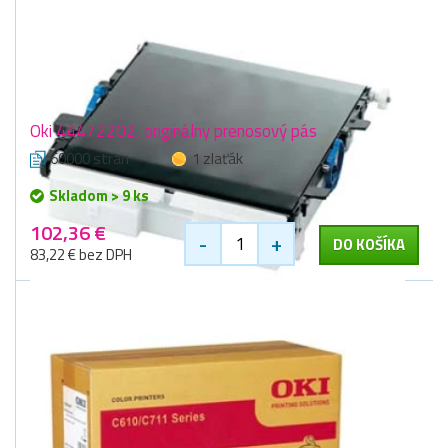
Oki 44472202, originálny prenosový pás
60000 stran
1 zlaťák
Skladom > 9 ks
102,36 €
-
+
DO KOŠÍKA
83,22 € bez DPH