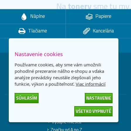
Na
tonery
sme tu my.
Náplne
Papiere
Tlačiarne
Kancelária
Tlačiareň zadarmo
Nastavenie cookies
Zľavy na tonery a akcie ihneď na váš email:
Používame cookies, aby sme vám umožnili
pohodlné prezeranie nášho e-shopu a vďaka
analýze prevádzky neustále zlepšovali jeho
CHCEM ZĽAVU
funkcie, výkon a použiteľnosť.
Viac informácií
SÚHLASÍM
NASTAVENIE
Všetko o nákupe
VŠETKO VYPNUTÉ
Spôsob doručenia a ceny
Výdajné miesta
Značky od A po Z