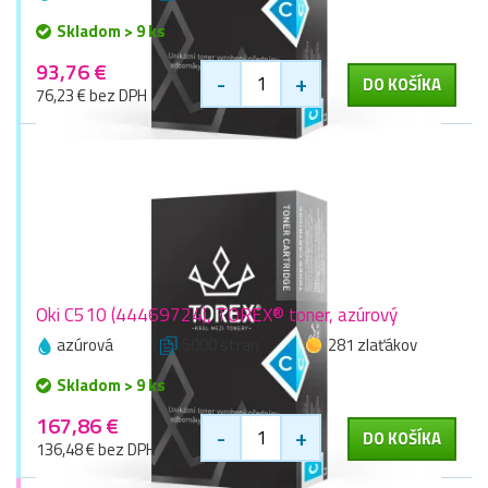
Skladom > 9 ks
93,76 €
-
+
DO KOŠÍKA
76,23 € bez DPH
Oki C510 (44469724), TOREX® toner, azúrový
azúrová
5000 stran
281 zlaťákov
Skladom > 9 ks
167,86 €
-
+
DO KOŠÍKA
136,48 € bez DPH