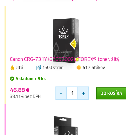
Canon CRG-731Y (6269B002), TOREX® toner, žltý
žltá
1500 stran
41 zlaťákov
Skladom > 9 ks
46,88 €
-
+
DO KOŠÍKA
38,11 € bez DPH