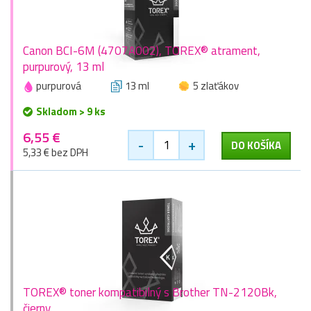
Canon BCI-6M (4707A002), TOREX® atrament,
purpurový, 13 ml
purpurová
13 ml
5 zlaťákov
Skladom > 9 ks
6,55 €
-
+
DO KOŠÍKA
5,33 € bez DPH
TOREX® toner kompatibilný s Brother TN-2120Bk,
čierny