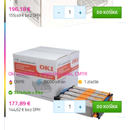
196,18 €
-
+
DO KOŠÍKA
159,49 € bez DPH
Oki 44968301, originálny valec, CMYK
CMYK
30000 stran
1 zlaťák
Skladom > 9 ks
177,89 €
-
+
DO KOŠÍKA
144,62 € bez DPH