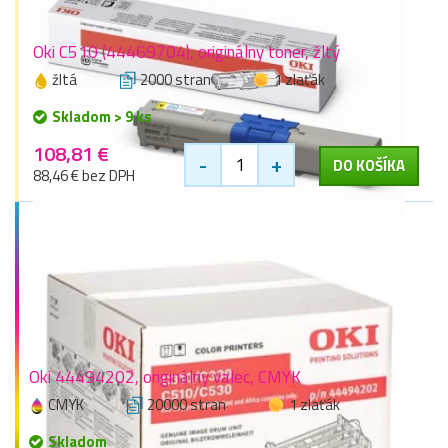
Oki C510 (44469704), originálny toner, žltý
žltá
2000 stran
1 zlaťák
Skladom > 9 ks
108,81 €
-
+
DO KOŠÍKA
88,46 € bez DPH
Oki 44494202, originálny valec, CMYK
CMYK
20000 stran
1 zlaťák
Skladom