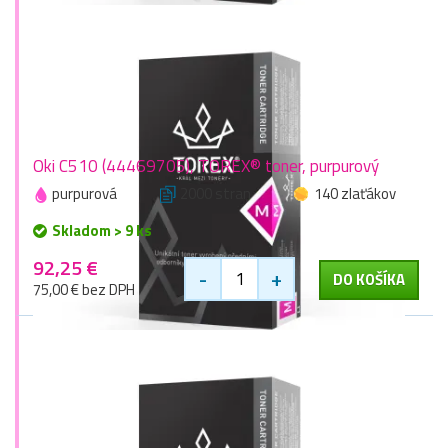
Oki C510 (44469705), TOREX® toner, purpurový
purpurová
2000 stran
140 zlaťákov
Skladom > 9 ks
92,25 €
-
+
DO KOŠÍKA
75,00 € bez DPH