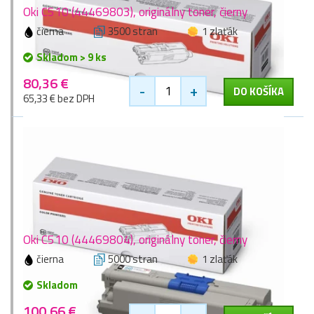
Oki C510 (44469803), originálny toner, čierny
čierna
3500 stran
1 zlaťák
Skladom > 9 ks
80,36 €
-
+
DO KOŠÍKA
65,33 € bez DPH
Oki C510 (44469804), originálny toner, čierny
čierna
5000 stran
1 zlaťák
Skladom
100,66 €