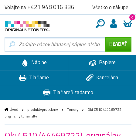
+421 948 016 336
Všetko o nákupe
Volajte na
0
Náplne
Papiere
Tlačiarne
Kancelária
Tlačiareň zadarmo
Úvod
produktyprotiskrny
Tonery
Oki C510 (44469722),
originálny toner, žltý
Oki C510 (44469722), originálny