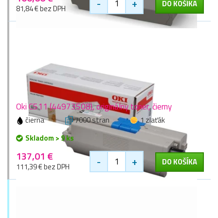
-
+
DO KOŠÍKA
81,84 € bez DPH
Oki C511 (44973508), originálny toner, čierny
čierna
7000 stran
1 zlaťák
Skladom > 9 ks
137,01 €
-
+
DO KOŠÍKA
111,39 € bez DPH