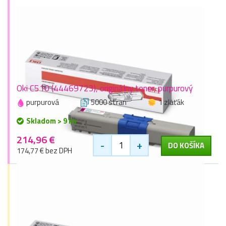
Oki C510 (44469723), originálny toner, purpurový
purpurová
5000 stran
1 zlaťák
Skladom > 9 ks
214,96 €
-
+
DO KOŠÍKA
174,77 € bez DPH