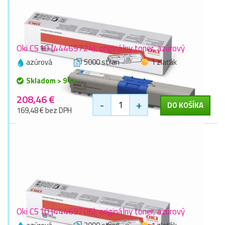
Oki C510 (44469724), originálny toner, azúrový
azúrová
5000 stran
1 zlaťák
Skladom > 9 ks
208,46 €
-
+
DO KOŠÍKA
169,48 € bez DPH
Oki C510 (44469706), originálny toner, azúrový