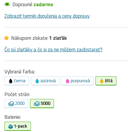
Dopravné
zadarmo
Zobraziť termín doručenia a ceny dopravy
Nákupom získate
1 zlaťák
Čo sú zlaťáky a čo si za ne môžem zaobstarať?
Vybraná farba:
čierna
azúrová
purpurová
žltá
Počet strán:
2000
5000
Balenie:
1-pack