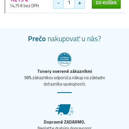
-
+
DO KOŠÍKA
14,75 € bez DPH
Prečo
nakupovať u nás?
Tonery overené zákazníkmi
98% zákazníkov odporúča nákup na základni
dotazníka spokojnosti.
Dopravné ZADARMO.
Neplaťte drahým dopravcom!