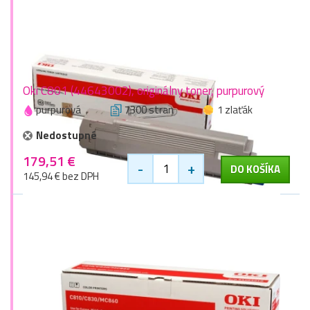
Oki C801 (44643002), originálny toner, purpurový
purpurová
7300 stran
1 zlaťák
Nedostupné
179,51 €
-
+
DO KOŠÍKA
145,94 € bez DPH