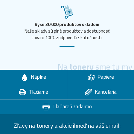
Vyše 30 000 produktov skladom
Naše sklady sú plné produktov a dostupnosť
tovaru 100% zodpovedá skutočnosti.
Na
tonery
sme tu my.
Náplne
Papiere
Tlačiarne
Kancelária
Tlačiareň zadarmo
Zľavy na tonery a akcie ihneď na váš email: