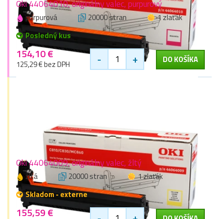
Oki 44064010, originálny valec, purpurový
purpurová
20000 stran
1 zlaťák
Posledný kus
154,10 €
-
+
DO KOŠÍKA
125,29 € bez DPH
Oki 44064009, originálny valec, žltý
žltá
20000 stran
1 zlaťák
Skladom - externe
155,59 €
-
+
DO KOŠÍKA