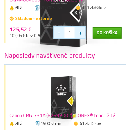
žltá
20000 stran
129 zlaťákov
Skladom - externe
125,52 €
-
+
DO KOŠÍKA
102,05 € bez DPH
Naposledy navštívené produkty
Canon CRG-731Y (6269B002), TOREX® toner, žltý
žltá
1500 stran
41 zlaťákov