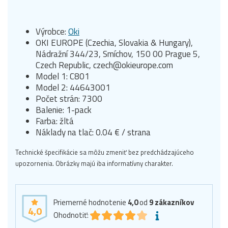
Výrobce:
Oki
OKI EUROPE (Czechia, Slovakia & Hungary),
Nádražní 344/23, Smíchov, 150 00 Prague 5,
Czech Republic, czech@okieurope.com
Model 1: C801
Model 2: 44643001
Počet strán: 7300
Balenie: 1-pack
Farba: žltá
Náklady na tlač: 0.04 € / strana
Technické špecifikácie sa môžu zmeniť bez predchádzajúceho
upozornenia. Obrázky majú iba informatívny charakter.
Priemerné hodnotenie
4,0
od
9
zákazníkov
4,0
Ohodnotiť: