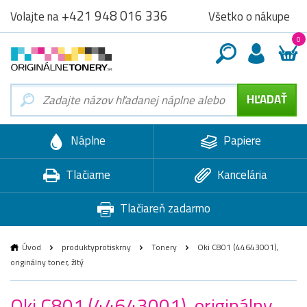
+421 948 016 336
Všetko o nákupe
Volajte na
0
Náplne
Papiere
Tlačiarne
Kancelária
Tlačiareň zadarmo
Úvod
produktyprotiskrny
Tonery
Oki C801 (44643001),
originálny toner, žltý
Oki C801 (44643001), originálny