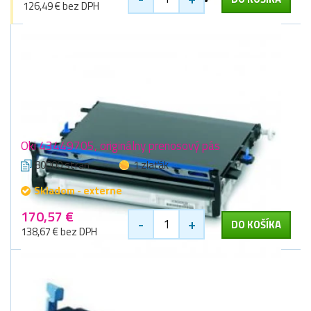
126,49 € bez DPH
Oki 43449705, originálny prenosový pás
80000 stran
1 zlaťák
Skladom - externe
170,57 €
-
+
DO KOŠÍKA
138,67 € bez DPH