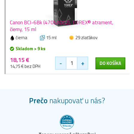
Canon BCI-6Bk (4705A002), TOREX® atrament,
čierny, 15 ml
čierna
15 ml
29 zlaťákov
Skladom > 9 ks
18,15 €
-
+
DO KOŠÍKA
14,75 € bez DPH
Prečo
nakupovať u nás?