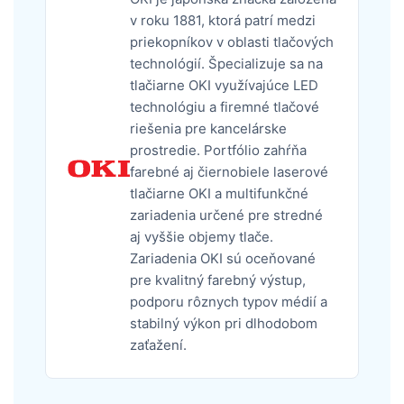
v roku 1881, ktorá patrí medzi
priekopníkov v oblasti tlačových
technológií. Špecializuje sa na
tlačiarne OKI využívajúce LED
technológiu a firemné tlačové
riešenia pre kancelárske
prostredie. Portfólio zahŕňa
farebné aj čiernobiele laserové
tlačiarne OKI a multifunkčné
zariadenia určené pre stredné
aj vyššie objemy tlače.
Zariadenia OKI sú oceňované
pre kvalitný farebný výstup,
podporu rôznych typov médií a
stabilný výkon pri dlhodobom
zaťažení.