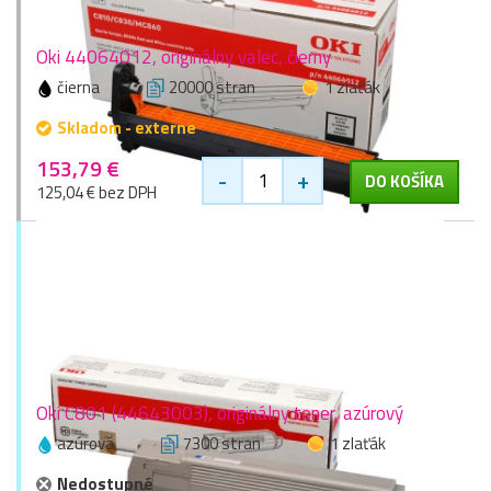
Oki 44064012, originálny valec, čierny
čierna
20000 stran
1 zlaťák
Skladom - externe
153,79 €
-
+
DO KOŠÍKA
125,04 € bez DPH
Oki C801 (44643003), originálny toner, azúrový
azúrová
7300 stran
1 zlaťák
Nedostupné