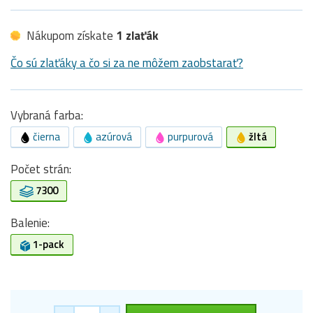
Nákupom získate
1 zlaťák
Čo sú zlaťáky a čo si za ne môžem zaobstarať?
Vybraná farba:
čierna
azúrová
purpurová
žltá
Počet strán:
7300
Balenie:
1-pack