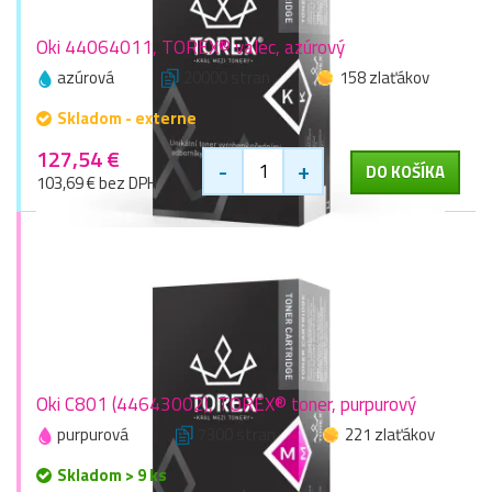
Oki 44064011, TOREX® valec, azúrový
azúrová
20000 stran
158 zlaťákov
Skladom - externe
127,54 €
-
+
DO KOŠÍKA
103,69 € bez DPH
Oki C801 (44643002), TOREX® toner, purpurový
purpurová
7300 stran
221 zlaťákov
Skladom > 9 ks