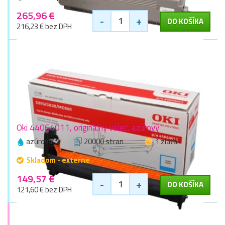
265,96 €
-
+
DO KOŠÍKA
216,23 € bez DPH
Oki 44064011, originálny valec, azúrový
azúrová
20000 stran
1 zlaťák
Skladom - externe
149,57 €
-
+
DO KOŠÍKA
121,60 € bez DPH