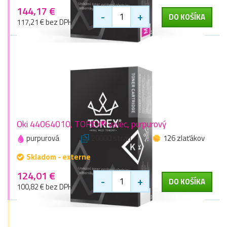
144,17 €
-
+
DO KOŠÍKA
117,21 € bez DPH
Oki 44064010, TOREX® valec, purpurový
purpurová
20000 stran
126 zlaťákov
Skladom - externe
124,01 €
-
+
DO KOŠÍKA
100,82 € bez DPH