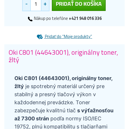
-
+
PRIDAŤ DO KOŠÍKA
Nákup po telefóne
+421 948 016 336
Pridať do “Moje produkty”
Oki C801 (44643001), originálny toner,
žltý
Oki C801 (44643001), originálny toner,
žltý
je spotrebný materiál určený pre
stabilný a presný tlačový výkon v
každodennej prevádzke. Toner
zabezpečuje kvalitnú tlač
s výťažnosťou
až 7300 strán
podľa normy ISO/IEC
19752, plnú kompatibilitu s tlačiarňami