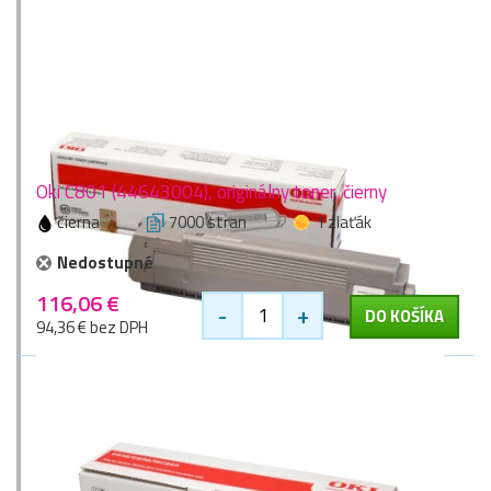
Oki C801 (44643004), originálny toner, čierny
čierna
7000 stran
1 zlaťák
Nedostupné
116,06 €
-
+
DO KOŠÍKA
94,36 € bez DPH