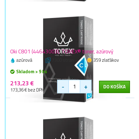
Oki C801 (44643003), TOREX® toner, azúrový
azúrová
7300 stran
359 zlaťákov
Skladom > 9 ks
213,23 €
-
+
DO KOŠÍKA
173,36 € bez DPH