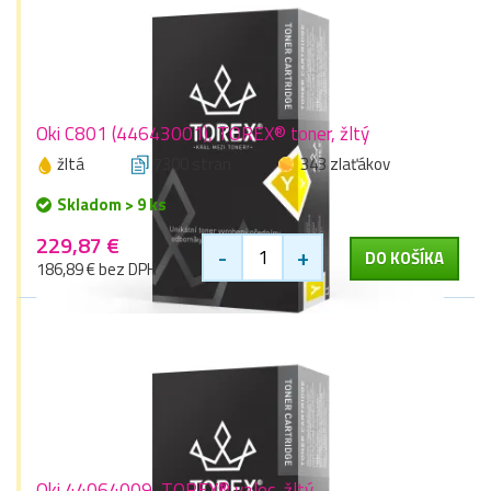
Oki C801 (44643001), TOREX® toner, žltý
žltá
7300 stran
343 zlaťákov
Skladom > 9 ks
229,87 €
-
+
DO KOŠÍKA
186,89 € bez DPH
Oki 44064009, TOREX® valec, žltý