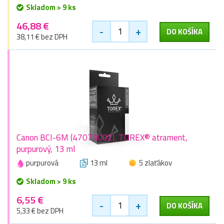
Skladom > 9 ks
46,88 €
-
+
DO KOŠÍKA
38,11 € bez DPH
Canon BCI-6M (4707A002), TOREX® atrament,
purpurový, 13 ml
purpurová
13 ml
5 zlaťákov
Skladom > 9 ks
6,55 €
-
+
DO KOŠÍKA
5,33 € bez DPH