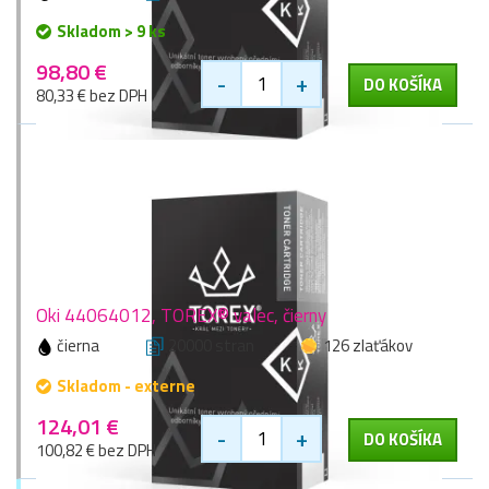
Skladom > 9 ks
98,80 €
-
+
DO KOŠÍKA
80,33 € bez DPH
Oki 44064012, TOREX® valec, čierny
čierna
20000 stran
126 zlaťákov
Skladom - externe
124,01 €
-
+
DO KOŠÍKA
100,82 € bez DPH