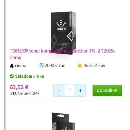
TOREX® toner kompatibilný s Brother TN-2120Bk,
čierny
čierna
2600 stran
94 zlaťákov
Skladom > 9 ks
63,52 €
-
+
DO KOŠÍKA
51,64 € bez DPH