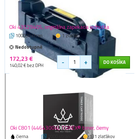
Oki 43529405, originálna zapekacia jednotka
100000 stran
1 zlaťák
Nedostupné
172,23 €
-
+
DO KOŠÍKA
140,02 € bez DPH
Oki C801 (44643004), TOREX® toner, čierny
čierna
7000 stran
131 zlaťákov