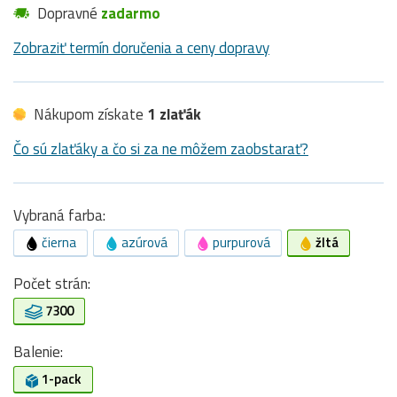
Dopravné
zadarmo
Zobraziť termín doručenia a ceny dopravy
Nákupom získate
1 zlaťák
Čo sú zlaťáky a čo si za ne môžem zaobstarať?
Vybraná farba:
čierna
azúrová
purpurová
žltá
Počet strán:
7300
Balenie:
1-pack