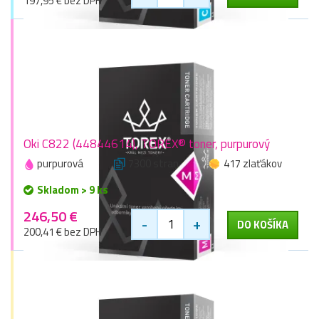
197,95 € bez DPH
Oki C822 (44844614), TOREX® toner, purpurový
purpurová
7300 stran
417 zlaťákov
Skladom > 9 ks
246,50 €
-
+
DO KOŠÍKA
200,41 € bez DPH