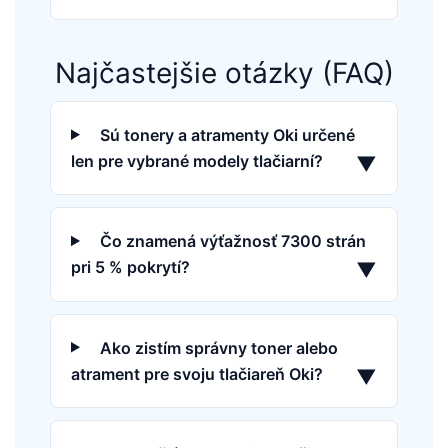
Najčastejšie otázky (FAQ)
Sú tonery a atramenty Oki určené
len pre vybrané modely tlačiarní?
▼
Čo znamená výťažnosť 7300 strán
pri 5 % pokrytí?
▼
Ako zistím správny toner alebo
atrament pre svoju tlačiareň Oki?
▼