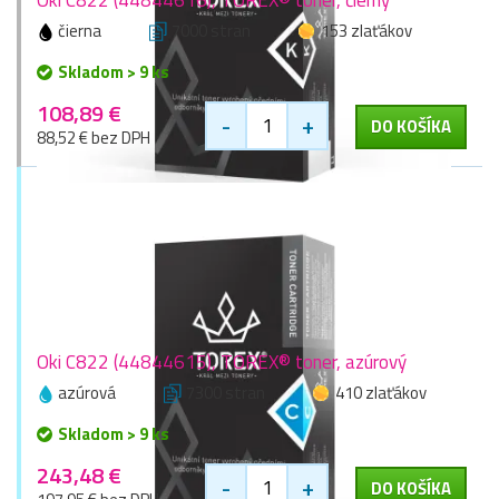
čierna
7000 stran
153 zlaťákov
Skladom > 9 ks
108,89 €
-
+
DO KOŠÍKA
88,52 € bez DPH
Oki C822 (44844615), TOREX® toner, azúrový
azúrová
7300 stran
410 zlaťákov
Skladom > 9 ks
243,48 €
-
+
DO KOŠÍKA