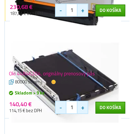
230,68 €
-
+
DO KOŠÍKA
187,54 € bez DPH
Oki 44846204, originálny prenosový pás
80000 stran
1 zlaťák
Skladom > 9 ks
140,40 €
-
+
DO KOŠÍKA
114,15 € bez DPH