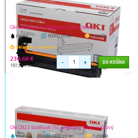
Oki 44844408, originálny valec, čierny
čierna
30000 stran
1 zlaťák
Skladom - externe
230,68 €
-
+
DO KOŠÍKA
187,54 € bez DPH
Oki C822 (44844615), originálny toner, azúrový
azúrová
7300 stran
1 zlaťák