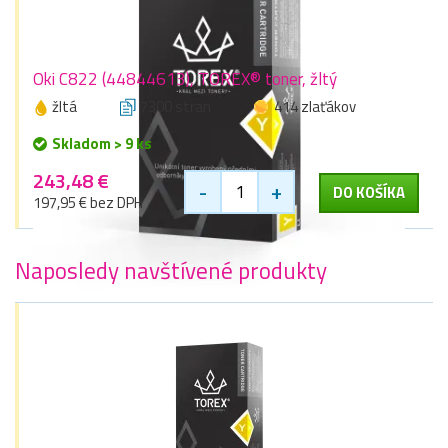
Oki C822 (44844613), TOREX® toner, žltý
žltá
7300 stran
414 zlaťákov
Skladom > 9 ks
243,48 €
-
+
DO KOŠÍKA
197,95 € bez DPH
Naposledy navštívené produkty