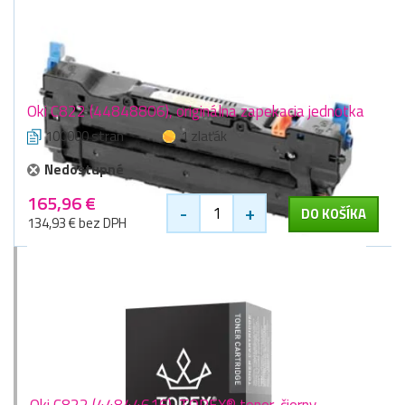
Oki C822 (44848806), originálna zapekacia jednotka
100000 stran
1 zlaťák
Nedostupné
165,96 €
-
+
DO KOŠÍKA
134,93 € bez DPH
Oki C822 (44844616), TOREX® toner, čierny