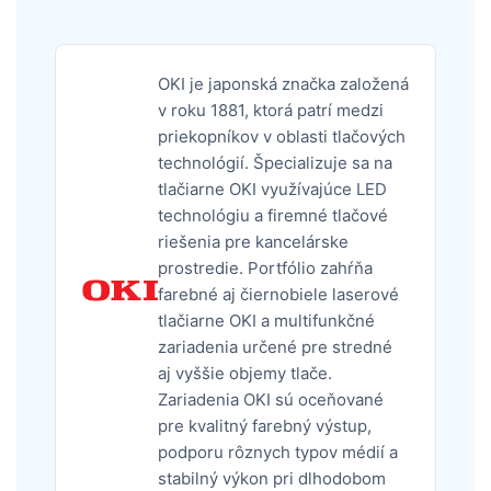
OKI je japonská značka založená
v roku 1881, ktorá patrí medzi
priekopníkov v oblasti tlačových
technológií. Špecializuje sa na
tlačiarne OKI využívajúce LED
technológiu a firemné tlačové
riešenia pre kancelárske
prostredie. Portfólio zahŕňa
farebné aj čiernobiele laserové
tlačiarne OKI a multifunkčné
zariadenia určené pre stredné
aj vyššie objemy tlače.
Zariadenia OKI sú oceňované
pre kvalitný farebný výstup,
podporu rôznych typov médií a
stabilný výkon pri dlhodobom