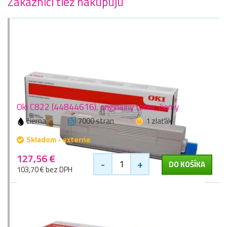
Zákazníci tiež nakupujú
Oki C822 (44844616), originálny toner, čierny
čierna
7000 stran
1 zlaťák
Skladom - externe
127,56 €
-
+
DO KOŠÍKA
103,70 € bez DPH