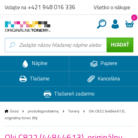
+421 948 016 336
Všetko o nákupe
Volajte na
0
Náplne
Papiere
Tlačiarne
Kancelária
Tlačiareň zadarmo
Úvod
produktyprotiskrny
Tonery
Oki C822 (44844613),
originálny toner, žltý
Oki C822 (44844613), originálny