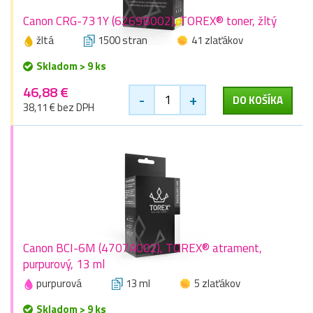
Canon CRG-731Y (6269B002), TOREX® toner, žltý
žltá
1500 stran
41 zlaťákov
Skladom > 9 ks
46,88 €
-
+
DO KOŠÍKA
38,11 € bez DPH
Canon BCI-6M (4707A002), TOREX® atrament,
purpurový, 13 ml
purpurová
13 ml
5 zlaťákov
Skladom > 9 ks