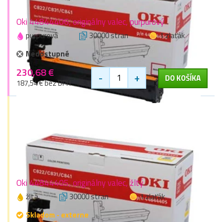
Oki 44844406, originálny valec, purpurový
purpurová
30000 stran
1 zlaťák
Nedostupné
230,68 €
-
+
DO KOŠÍKA
187,54 € bez DPH
Oki 44844405, originálny valec, žltý
žltá
30000 stran
1 zlaťák
Skladom - externe