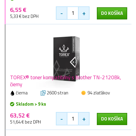
6,55 €
-
+
DO KOŠÍKA
5,33 € bez DPH
TOREX® toner kompatibilný s Brother TN-2120Bk,
čierny
čierna
2600 stran
94 zlaťákov
Skladom > 9 ks
63,52 €
-
+
DO KOŠÍKA
51,64 € bez DPH