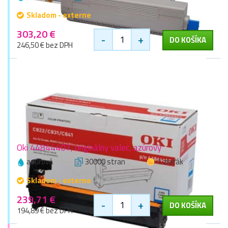
Skladom - externe
303,20 €
-
+
DO KOŠÍKA
246,50 € bez DPH
Oki 44844407, originálny valec, azúrový
azúrová
30000 stran
1 zlaťák
Skladom - externe
239,71 €
-
+
DO KOŠÍKA
194,89 € bez DPH