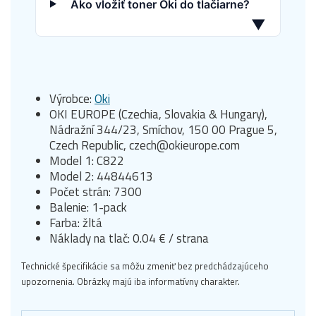
Ako vložiť toner Oki do tlačiarne?
▼
Výrobce:
Oki
OKI EUROPE (Czechia, Slovakia & Hungary),
Nádražní 344/23, Smíchov, 150 00 Prague 5,
Czech Republic, czech@okieurope.com
Model 1: C822
Model 2: 44844613
Počet strán: 7300
Balenie: 1-pack
Farba: žltá
Náklady na tlač: 0.04 € / strana
Technické špecifikácie sa môžu zmeniť bez predchádzajúceho
upozornenia. Obrázky majú iba informatívny charakter.