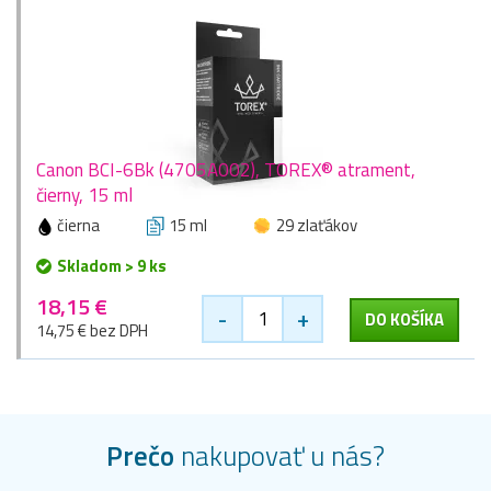
Canon BCI-6Bk (4705A002), TOREX® atrament,
čierny, 15 ml
čierna
15 ml
29 zlaťákov
Skladom > 9 ks
18,15 €
-
+
DO KOŠÍKA
14,75 € bez DPH
Prečo
nakupovať u nás?