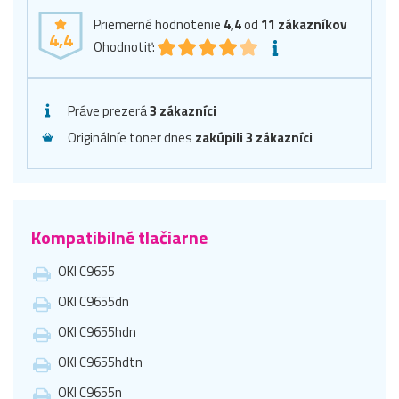
Priemerné hodnotenie
4,4
od
11
zákazníkov
4,4
Ohodnotiť:
Práve prezerá
3 zákazníci
Originálníe toner dnes
zakúpili 3 zákazníci
Kompatibilné tlačiarne
OKI C9655
OKI C9655dn
OKI C9655hdn
OKI C9655hdtn
OKI C9655n