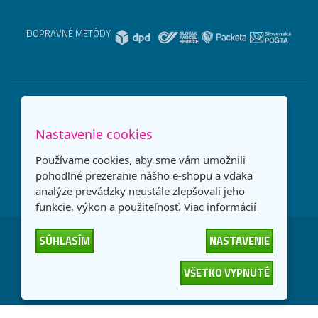
DOPRAVNÉ METÓDY
Nastavenie cookies
Používame cookies, aby sme vám umožnili
pohodlné prezeranie nášho e-shopu a vďaka
analýze prevádzky neustále zlepšovali jeho
funkcie, výkon a použiteľnosť.
Viac informácií
SÚHLASÍM
NASTAVENIE
Česká republika
Slovensko
VŠETKO VYPNUTÉ
© 2026
interNETmania SK s.r.o.
Všetky práva vyhradené
-
-