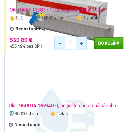
Oki C9655 (43837129), originálny toner, žltý
žltá
22000 stran
1 zlaťák
Nedostupné
559,89 €
-
+
DO KOŠÍKA
455,19 € bez DPH
Oki C9600 (42869403), originálna odpadná nádoba
30000 stran
1 zlaťák
Nedostupné