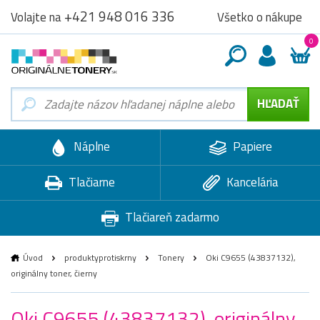
+421 948 016 336
Všetko o nákupe
Volajte na
0
Náplne
Papiere
Tlačiarne
Kancelária
Tlačiareň zadarmo
Úvod
produktyprotiskrny
Tonery
Oki C9655 (43837132),
originálny toner, čierny
Oki C9655 (43837132), originálny