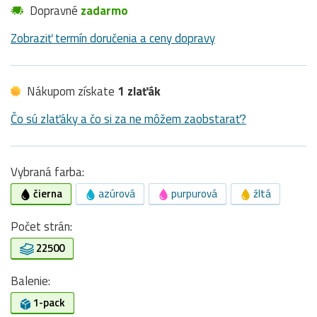
Dopravné
zadarmo
Zobraziť termín doručenia a ceny dopravy
Nákupom získate
1 zlaťák
Čo sú zlaťáky a čo si za ne môžem zaobstarať?
Vybraná farba:
čierna
azúrová
purpurová
žltá
Počet strán:
22500
Balenie:
1-pack