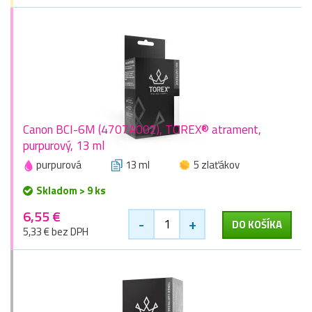
Canon BCI-6M (4707A002), TOREX® atrament,
purpurový, 13 ml
purpurová
13 ml
5 zlaťákov
Skladom > 9 ks
6,55 €
-
+
DO KOŠÍKA
5,33 € bez DPH