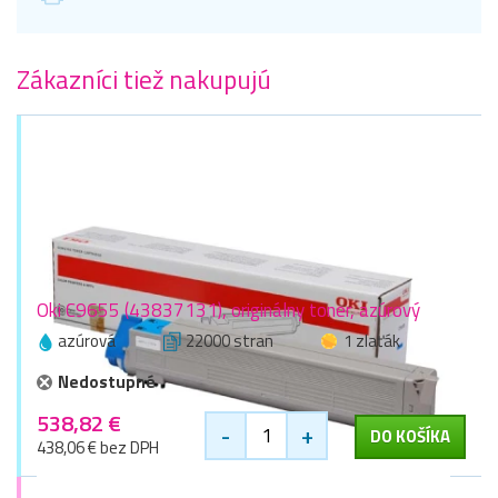
Zákazníci tiež nakupujú
Oki C9655 (43837131), originálny toner, azúrový
azúrová
22000 stran
1 zlaťák
Nedostupné
538,82 €
-
+
DO KOŠÍKA
438,06 € bez DPH