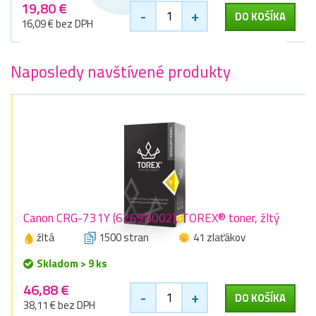
19,80 €
-
+
DO KOŠÍKA
16,09 € bez DPH
Naposledy navštívené produkty
Canon CRG-731Y (6269B002), TOREX® toner, žltý
žltá
1500 stran
41 zlaťákov
Skladom > 9 ks
46,88 €
-
+
DO KOŠÍKA
38,11 € bez DPH