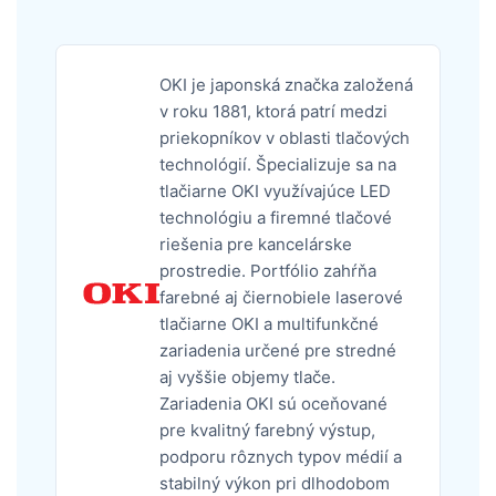
OKI je japonská značka založená
v roku 1881, ktorá patrí medzi
priekopníkov v oblasti tlačových
technológií. Špecializuje sa na
tlačiarne OKI využívajúce LED
technológiu a firemné tlačové
riešenia pre kancelárske
prostredie. Portfólio zahŕňa
farebné aj čiernobiele laserové
tlačiarne OKI a multifunkčné
zariadenia určené pre stredné
aj vyššie objemy tlače.
Zariadenia OKI sú oceňované
pre kvalitný farebný výstup,
podporu rôznych typov médií a
stabilný výkon pri dlhodobom