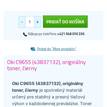
-
+
PRIDAŤ DO KOŠÍKA
Nákup po telefóne
+421 948 016 336
Pridať do “Moje produkty”
Oki C9655 (43837132), originálny
toner, čierny
Oki C9655 (43837132), originálny
toner, čierny
je spotrebný materiál
určený pre stabilný a presný tlačový
výkon v každodennej prevádzke. Toner