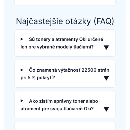
Najčastejšie otázky (FAQ)
Sú tonery a atramenty Oki určené
len pre vybrané modely tlačiarní?
▼
Čo znamená výťažnosť 22500 strán
pri 5 % pokrytí?
▼
Ako zistím správny toner alebo
atrament pre svoju tlačiareň Oki?
▼