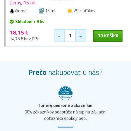
čierny, 15 ml
čierna
15 ml
29 zlaťákov
Skladom > 9 ks
18,15 €
-
+
DO KOŠÍKA
14,75 € bez DPH
Prečo
nakupovať u nás?
Tonery overené zákazníkmi
98% zákazníkov odporúča nákup na základni
dotazníka spokojnosti.