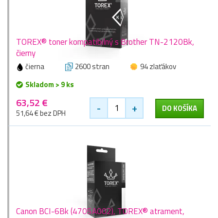
TOREX® toner kompatibilný s Brother TN-2120Bk,
čierny
čierna
2600 stran
94 zlaťákov
Skladom > 9 ks
63,52 €
-
+
DO KOŠÍKA
51,64 € bez DPH
Canon BCI-6Bk (4705A002), TOREX® atrament,