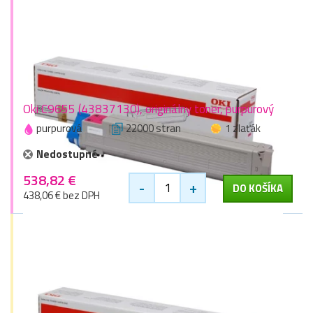
Oki C9655 (43837130), originálny toner, purpurový
purpurová
22000 stran
1 zlaťák
Nedostupné
538,82 €
-
+
DO KOŠÍKA
438,06 € bez DPH