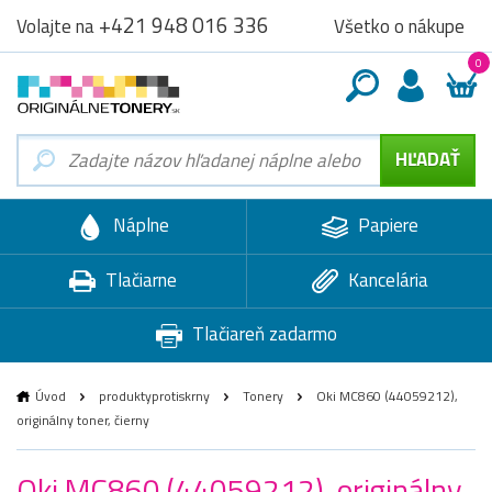
+421 948 016 336
Všetko o nákupe
Volajte na
0
Náplne
Papiere
Tlačiarne
Kancelária
Tlačiareň zadarmo
Úvod
produktyprotiskrny
Tonery
Oki MC860 (44059212),
originálny toner, čierny
Oki MC860 (44059212), originálny