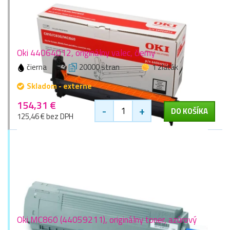
Oki 44064012, originálny valec, čierny
čierna
20000 stran
1 zlaťák
Skladom - externe
154,31 €
-
+
DO KOŠÍKA
125,46 € bez DPH
Oki MC860 (44059211), originálny toner, azúrový