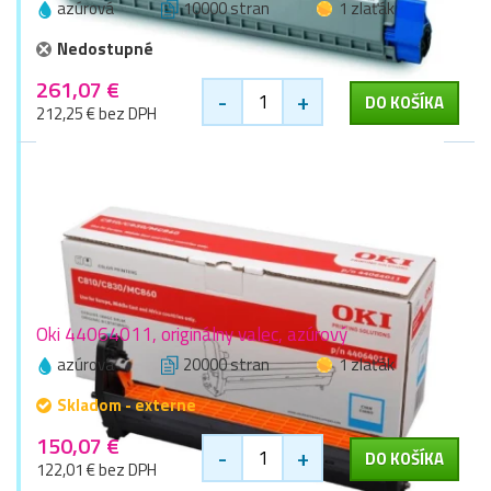
azúrová
10000 stran
1 zlaťák
Nedostupné
261,07 €
-
+
DO KOŠÍKA
212,25 € bez DPH
Oki 44064011, originálny valec, azúrový
azúrová
20000 stran
1 zlaťák
Skladom - externe
150,07 €
-
+
DO KOŠÍKA
122,01 € bez DPH