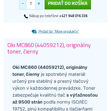
-
+
PRIDAŤ DO KOŠÍKA
Nákup po telefóne
+421 948 016 336
Pridať do “Moje produkty”
Oki MC860 (44059212), originálny
toner, čierny
Oki MC860 (44059212), originálny
toner, čierny
je spotrebný materiál
určený pre stabilný a presný tlačový
výkon v každodennej prevádzke. Toner
zabezpečuje kvalitnú tlač
s výťažnosťou
až 9500 strán
podľa normy ISO/IEC
19752, plnú kompatibilitu s tlačiarňami