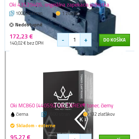
Oki 43529405, originálna zapekacia jednotka
100000 stran
1 zlaťák
Nedostupné
172,23 €
-
+
DO KOŠÍKA
140,02 € bez DPH
Oki MC860 (44059212), TOREX® toner, čierny
čierna
9500 stran
132 zlaťákov
Skladom - externe
95,27 €