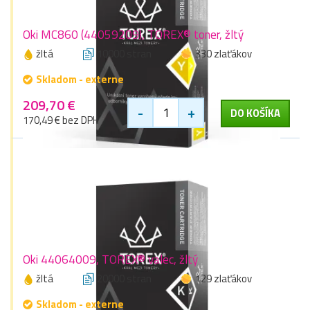
Oki MC860 (44059209), TOREX® toner, žltý
žltá
10000 stran
330 zlaťákov
Skladom - externe
209,70 €
-
+
DO KOŠÍKA
170,49 € bez DPH
Oki 44064009, TOREX® valec, žltý
žltá
20000 stran
129 zlaťákov
Skladom - externe