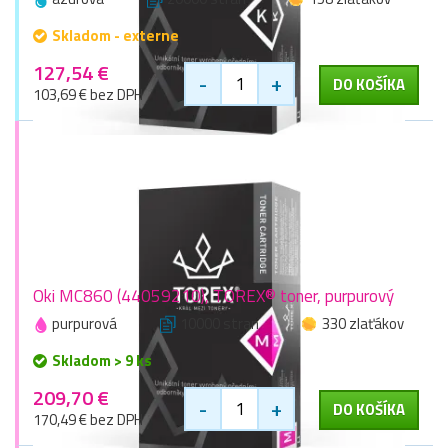
Skladom - externe
127,54 €
-
+
DO KOŠÍKA
103,69 € bez DPH
Oki MC860 (44059210), TOREX® toner, purpurový
purpurová
10000 stran
330 zlaťákov
Skladom > 9 ks
209,70 €
-
+
DO KOŠÍKA
170,49 € bez DPH