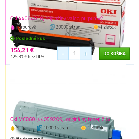
Oki 44064010, originálny valec, purpurový
purpurová
20000 stran
1 zlaťák
Posledný kus
154,21 €
-
+
DO KOŠÍKA
125,37 € bez DPH
Oki MC860 (44059209), originálny toner, žltý
žltá
10000 stran
1 zlaťák