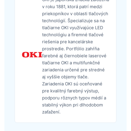
v roku 1881, ktorá patrí medzi
priekopníkov v oblasti tlačových
technológií. Špecializuje sa na
tlačiarne OKI využívajúce LED
technológiu a firemné tlačové
riešenia pre kancelárske
prostredie. Portfólio zahŕňa
farebné aj čiernobiele laserové
tlačiarne OKI a multifunkčné
zariadenia určené pre stredné
aj vyššie objemy tlače.
Zariadenia OKI sú oceňované
pre kvalitný farebný výstup,
podporu rôznych typov médií a
stabilný výkon pri dlhodobom
zaťažení.