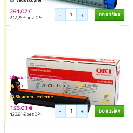
Nedostupné
261,07 €
-
+
DO KOŠÍKA
212,25 € bez DPH
Oki 44064009, originálny valec, žltý
žltá
20000 stran
1 zlaťák
Skladom - externe
156,01 €
-
+
DO KOŠÍKA
126,84 € bez DPH