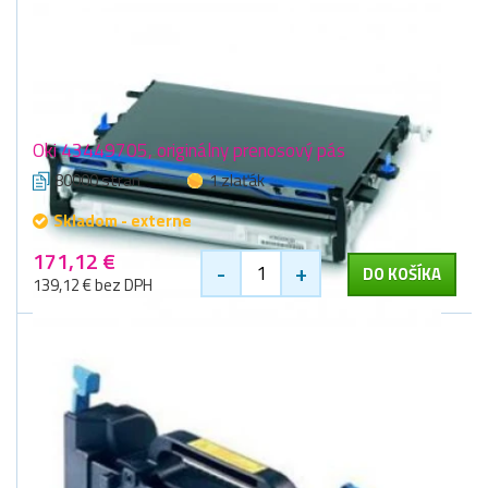
Oki 43449705, originálny prenosový pás
80000 stran
1 zlaťák
Skladom - externe
171,12 €
-
+
DO KOŠÍKA
139,12 € bez DPH