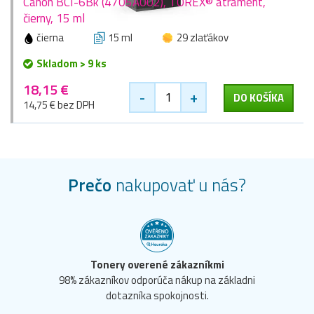
Canon BCI-6Bk (4705A002), TOREX® atrament,
čierny, 15 ml
čierna
15 ml
29 zlaťákov
Skladom > 9 ks
18,15 €
-
+
DO KOŠÍKA
14,75 € bez DPH
Prečo
nakupovať u nás?
Tonery overené zákazníkmi
98% zákazníkov odporúča nákup na základni
dotazníka spokojnosti.