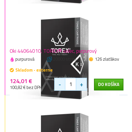
Oki 44064010, TOREX® valec, purpurový
purpurová
20000 stran
126 zlaťákov
Skladom - externe
124,01 €
-
+
DO KOŠÍKA
100,82 € bez DPH