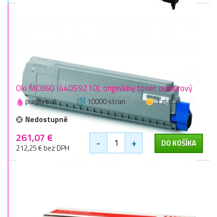
Oki MC860 (44059210), originálny toner, purpurový
purpurová
10000 stran
1 zlaťák
Nedostupné
261,07 €
-
+
DO KOŠÍKA
212,25 € bez DPH