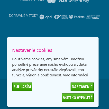
DOPRAVNÉ METÓDY
Nastavenie cookies
Používame cookies, aby sme vám umožnili
pohodlné prezeranie nášho e-shopu a vďaka
analýze prevádzky neustále zlepšovali jeho
funkcie, výkon a použiteľnosť.
Viac informácií
SÚHLASÍM
NASTAVENIE
Česká republika
Slovensko
VŠETKO VYPNUTÉ
© 2026
interNETmania SK s.r.o.
Všetky práva vyhradené
-
-