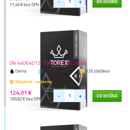
-
+
DO KOŠÍKA
77,46 € bez DPH
Oki 44064012, TOREX® valec, čierny
čierna
20000 stran
126 zlaťákov
Skladom - externe
124,01 €
-
+
DO KOŠÍKA
100,82 € bez DPH