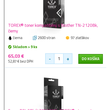
TOREX® toner kompatibilný s Brother TN-2120Bk,
čierny
čierna
2600 stran
97 zlaťákov
Skladom > 9 ks
65,03 €
-
+
DO KOŠÍKA
52,87 € bez DPH