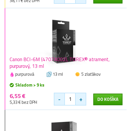
38,11 € bez DPH
Canon BCI-6M (4707A002), TOREX® atrament,
purpurový, 13 ml
purpurová
13 ml
5 zlaťákov
Skladom > 9 ks
6,55 €
-
+
DO KOŠÍKA
5,33 € bez DPH