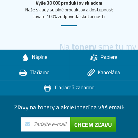
Vyše 30 000 produktov skladom
Naše sklady sú plné produktov a dostupnosť
tovaru 100% zodpovedá skutočnosti.
Na
tonery
sme tu my.
Náplne
Papiere
Tlačiarne
Kancelária
Tlačiareň zadarmo
Zľavy na tonery a akcie ihneď na váš email:
CHCEM ZĽAVU