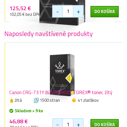
125,52 €
-
+
DO KOŠÍKA
102,05 € bez DPH
Naposledy navštívené produkty
Canon CRG-731Y (6269B002), TOREX® toner, žltý
žltá
1500 stran
41 zlaťákov
Skladom > 9 ks
46,88 €
-
+
DO KOŠÍKA