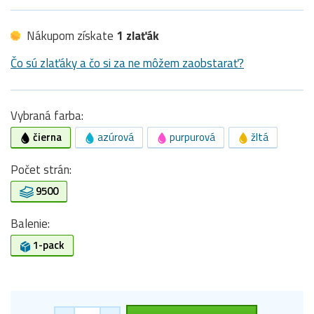
Nákupom získate
1 zlaťák
Čo sú zlaťáky a čo si za ne môžem zaobstarať?
Vybraná farba:
čierna
azúrová
purpurová
žltá
Počet strán:
9500
Balenie:
1-pack