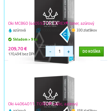
Oki MC860 (44059211), TOREX® toner, azúrový
azúrová
10000 stran
330 zlaťákov
Skladom > 9 ks
209,70 €
-
+
DO KOŠÍKA
170,49 € bez DPH
Oki 44064011, TOREX® valec, azúrový
azúrová
20000 stran
158 zlaťákov