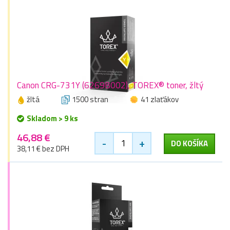
Canon CRG-731Y (6269B002), TOREX® toner, žltý
žltá
1500 stran
41 zlaťákov
Skladom > 9 ks
46,88 €
-
+
DO KOŠÍKA
38,11 € bez DPH