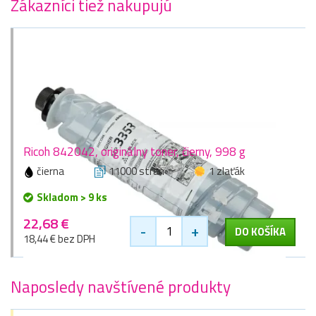
Zákazníci tiež nakupujú
Ricoh 842042, originálny toner, čierny, 998 g
čierna
11000 stran
1 zlaťák
Skladom > 9 ks
22,68 €
-
+
DO KOŠÍKA
18,44 € bez DPH
Naposledy navštívené produkty