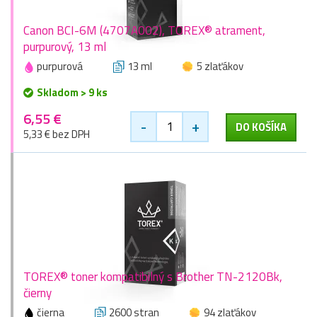
Canon BCI-6M (4707A002), TOREX® atrament,
purpurový, 13 ml
purpurová
13 ml
5 zlaťákov
Skladom > 9 ks
6,55 €
-
+
DO KOŠÍKA
5,33 € bez DPH
TOREX® toner kompatibilný s Brother TN-2120Bk,
čierny
čierna
2600 stran
94 zlaťákov