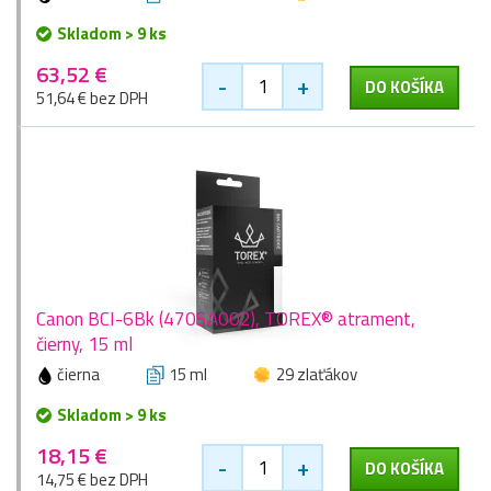
Skladom > 9 ks
63,52 €
-
+
DO KOŠÍKA
51,64 € bez DPH
Canon BCI-6Bk (4705A002), TOREX® atrament,
čierny, 15 ml
čierna
15 ml
29 zlaťákov
Skladom > 9 ks
18,15 €
-
+
DO KOŠÍKA
14,75 € bez DPH