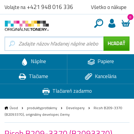
+421 948 016 336
Všetko o nákupe
Volajte na
0
Náplne
Papiere
Tlačiarne
Kancelária
Tlačiareň zadarmo
Úvod
produktyprotiskrny
Developery
Ricoh B209-3370
(B2093370), originálny developer, čierny
Ricoh B209-3370 (B2093370),