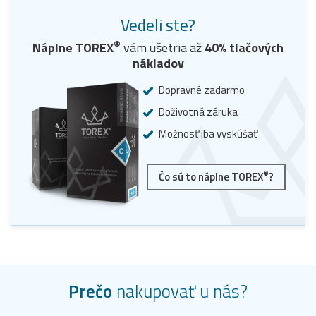
Vedeli ste?
®
Náplne
TOREX
vám ušetria až
40
% tlačových
nákladov
Dopravné zadarmo
Doživotná záruka
Možnosť iba vyskúšať
®
Čo sú to náplne TOREX
?
Prečo
nakupovať u nás?