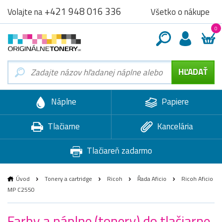
+421 948 016 336
Všetko o nákupe
Volajte na
0
Náplne
Papiere
Tlačiarne
Kancelária
Tlačiareň zadarmo
Úvod
Tonery a cartridge
Ricoh
Řada Aficio
Ricoh Aficio
MP C2550
Farby a náplne (tonery) do tlačiarne