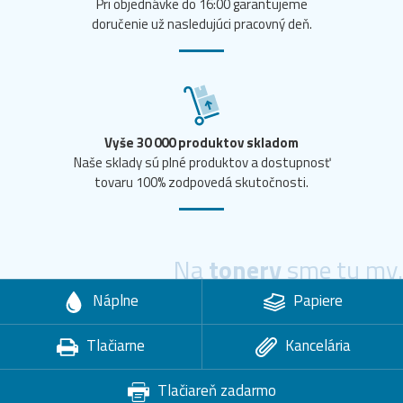
Pri objednávke do 16:00 garantujeme
doručenie už nasledujúci pracovný deň.
Vyše 30 000 produktov skladom
Naše sklady sú plné produktov a dostupnosť
tovaru 100% zodpovedá skutočnosti.
Na
tonery
sme tu my.
Náplne
Papiere
Tlačiarne
Kancelária
Tlačiareň zadarmo