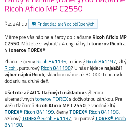
Ricoh Aficio MP C2550
Řada Aficio
Pridať tlačiareň do obľúbených
Máme pre vás náplne a farby do tlačiarne
Ricoh Aficio MP
C2550
. Môžete si vybrať z 4 originálnych
tonerov
Ricoh
a
4
tonerov TOREX®
.
Zháňate čierny
Ricoh 841196
, azúrový
Ricoh 841197
, žltý
Ricoh
, purpurový
Ricoh 841198
? U nás nájdete
najväčší
výber náplní Ricoh
, skladom máme až 30 000 tonerov k
dodaniu na druhý deň.
Ušetrite až 40 % tlačových nákladov
výberom
alternatívnych
tonerov TOREX
s doživotnou zárukou. Pre
Vašu tlačiareň
Ricoh Aficio MP C2550
je vhodný žltý
TOREX®
Ricoh 841199
, čierny
TOREX®
Ricoh 841196
,
azúrový
TOREX®
Ricoh 841197
, purpurový
TOREX®
Ricoh
841198
.