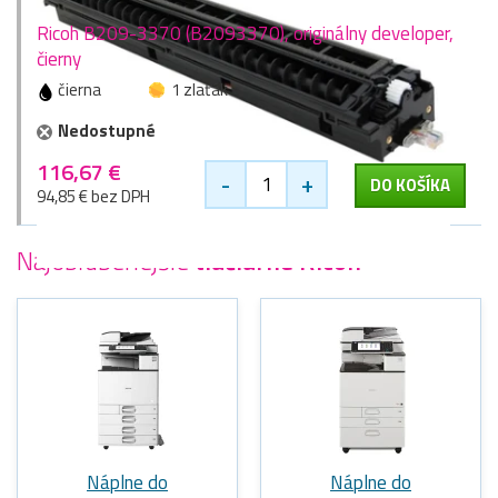
Ricoh B209-3370 (B2093370), originálny developer,
čierny
čierna
1 zlaťák
Nedostupné
116,67 €
-
+
DO KOŠÍKA
94,85 € bez DPH
Najobľúbenejšie
tlačiarne Ricoh
Náplne do
Náplne do